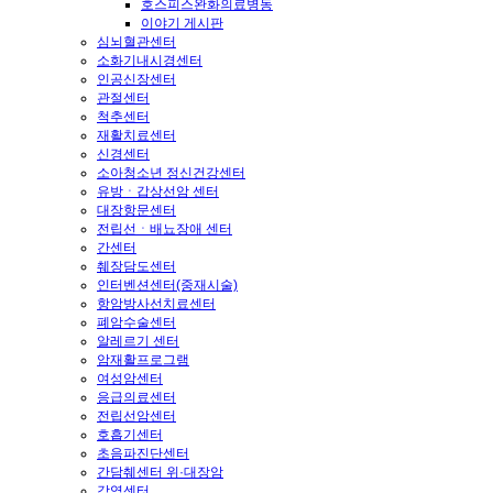
호스피스완화의료병동
이야기 게시판
심뇌혈관센터
소화기내시경센터
인공신장센터
관절센터
척추센터
재활치료센터
신경센터
소아청소년 정신건강센터
유방ㆍ갑상선암 센터
대장항문센터
전립선ㆍ배뇨장애 센터
간센터
췌장담도센터
인터벤션센터(중재시술)
항암방사선치료센터
폐암수술센터
알레르기 센터
암재활프로그램
여성암센터
응급의료센터
전립선암센터
호흡기센터
초음파진단센터
간담췌센터 위·대장암
감염센터