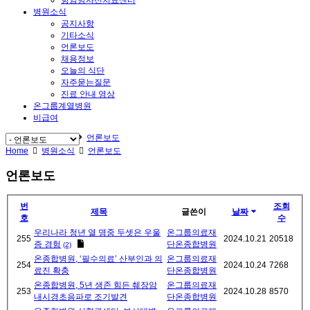
병원소식
공지사항
기타소식
언론보도
채용정보
오늘의 식단
자주묻는질문
진료 안내 영상
온그룹계열병원
비급여
Home
병원소식
언론보도
Home
병원소식
언론보도
언론보도
번
조회
제목
글쓴이
날짜
호
수
우리나라 청년 열 명중 두셋은 우울
온그룹의료재
255
2024.10.21
20518
증 경험
단온종합병원
(2)
온종합병원, ‘필수의료’ 산부인과 의
온그룹의료재
254
2024.10.24
7268
료진 확충
단온종합병원
온종합병원, 5년 생존 힘든 췌장암
온그룹의료재
253
2024.10.28
8570
내시경초음파로 조기발견
단온종합병원