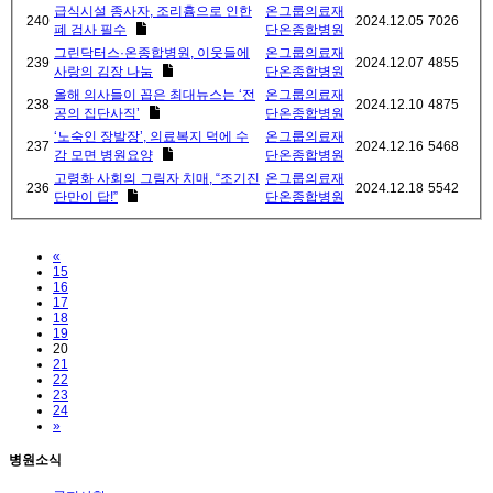
급식시설 종사자, 조리흄으로 인한
온그룹의료재
240
2024.12.05
7026
폐 검사 필수
단온종합병원
그린닥터스·온종합병원, 이웃들에
온그룹의료재
239
2024.12.07
4855
사랑의 김장 나눔
단온종합병원
올해 의사들이 꼽은 최대뉴스는 ‘전
온그룹의료재
238
2024.12.10
4875
공의 집단사직’
단온종합병원
‘노숙인 장발장’, 의료복지 덕에 수
온그룹의료재
237
2024.12.16
5468
감 모면 병원요양
단온종합병원
고령화 사회의 그림자 치매, “조기진
온그룹의료재
236
2024.12.18
5542
단만이 답!”
단온종합병원
Previous
«
15
16
17
18
19
20
21
22
23
24
Next
»
병원소식