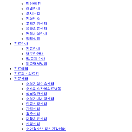
미션/비전
층별안내
오시는길
전화번호
고객지원센터
응급의료센터
편의시설안내
장례식장
진료안내
진료안내
병문안안내
입/퇴원 안내
제증명서발급
진료예약
진료과ㆍ의료진
전문센터
소화기암수술센터
호스피스완화의료병동
심뇌혈관센터
소화기내시경센터
인공신장센터
관절센터
척추센터
재활치료센터
신경센터
소아청소년 정신건강센터