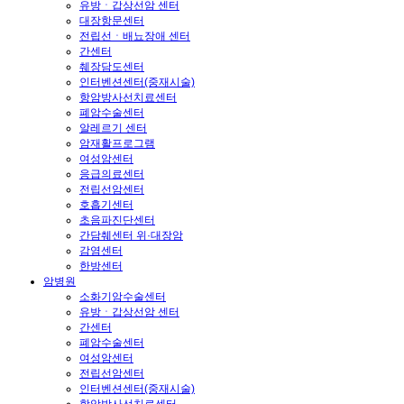
유방ㆍ갑상선암 센터
대장항문센터
전립선ㆍ배뇨장애 센터
간센터
췌장담도센터
인터벤션센터(중재시술)
항암방사선치료센터
폐암수술센터
알레르기 센터
암재활프로그램
여성암센터
응급의료센터
전립선암센터
호흡기센터
초음파진단센터
간담췌센터 위·대장암
감염센터
한방센터
암병원
소화기암수술센터
유방ㆍ갑상선암 센터
간센터
폐암수술센터
여성암센터
전립선암센터
인터벤션센터(중재시술)
항암방사선치료센터