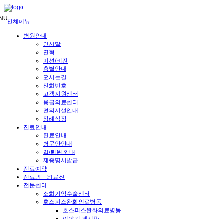
메
뉴
NU
전체메뉴
건
너
병원안내
뛰
인사말
기
연혁
미션/비전
층별안내
오시는길
전화번호
고객지원센터
응급의료센터
편의시설안내
장례식장
진료안내
진료안내
병문안안내
입/퇴원 안내
제증명서발급
진료예약
진료과ㆍ의료진
전문센터
소화기암수술센터
호스피스완화의료병동
호스피스완화의료병동
이야기 게시판