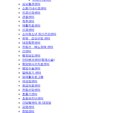
심뇌혈관센터
소화기내시경센터
인공신장센터
관절센터
척추센터
재활치료센터
신경센터
소아청소년 정신건강센터
유방ㆍ갑상선암 센터
대장항문센터
전립선ㆍ배뇨장애 센터
간센터
췌장담도센터
인터벤션센터(중재시술)
항암방사선치료센터
폐암수술센터
알레르기 센터
암재활프로그램
여성암센터
응급의료센터
전립선암센터
호흡기센터
초음파진단센터
간담췌센터 위·대장암
감염센터
한방센터