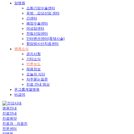
암병원
소화기암수술센터
유방ㆍ갑상선암 센터
간센터
폐암수술센터
여성암센터
전립선암센터
인터벤션센터(중재시술)
항암방사선치료센터
병원소식
공지사항
기타소식
언론보도
채용정보
오늘의 식단
자주묻는질문
진료 안내 영상
온그룹계열병원
비급여
병원안내
진료안내
진료예약
진료과ㆍ의료진
전문센터
암병원