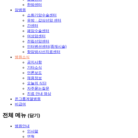
한방센터
암병원
소화기암수술센터
유방ㆍ갑상선암 센터
간센터
폐암수술센터
여성암센터
전립선암센터
인터벤션센터(중재시술)
항암방사선치료센터
병원소식
공지사항
기타소식
언론보도
채용정보
오늘의 식단
자주묻는질문
진료 안내 영상
온그룹계열병원
비급여
전체 메뉴
(닫기)
병원안내
인사말
연혁