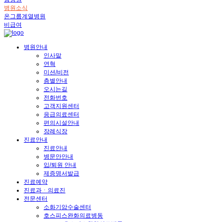
병원소식
온그룹계열병원
비급여
병원안내
인사말
연혁
미션/비전
층별안내
오시는길
전화번호
고객지원센터
응급의료센터
편의시설안내
장례식장
진료안내
진료안내
병문안안내
입/퇴원 안내
제증명서발급
진료예약
진료과ㆍ의료진
전문센터
소화기암수술센터
호스피스완화의료병동