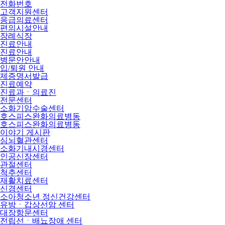
전화번호
고객지원센터
응급의료센터
편의시설안내
장례식장
진료안내
진료안내
병문안안내
입/퇴원 안내
제증명서발급
진료예약
진료과ㆍ의료진
전문센터
소화기암수술센터
호스피스완화의료병동
호스피스완화의료병동
이야기 게시판
심뇌혈관센터
소화기내시경센터
인공신장센터
관절센터
척추센터
재활치료센터
신경센터
소아청소년 정신건강센터
유방ㆍ갑상선암 센터
대장항문센터
전립선ㆍ배뇨장애 센터