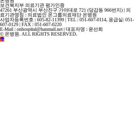
온병원
보건복지부 의료기관 평가인증
47261 부산광역시 부산진구 가야대로 721 (당감동 966번지) | 의
료기관명칭 : 의료법인 온그룹의료재단 온병원
사업자등록번호 : 605-82-11399 | TEL : 051-607-0114, 응급실: 051-
607-0129 | FAX : 051-607-0220
E-Mail : onhospital@hanmail.net | 대표자명 : 윤선희
© 온병원. ALL RIGHTS RESERVED.
©
k2s0o2d0e0s1i0g1n.
ALL
RIGHTS
RESERVED.