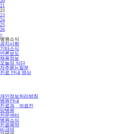
20
21
22
23
24
25
26
Next
»
병원소식
공지사항
기타소식
언론보도
채용정보
오늘의 식단
자주묻는질문
진료 안내 영상
개인정보처리방침
병원안내
진료과ㆍ의료진
암병원
전문센터
병원소식
진료예약
비급여