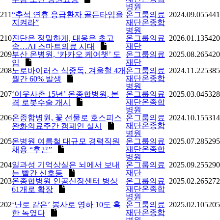
병원
211
“추석 연휴 응급환자 골든타임을
온그룹의료
2024.09.05
5441
지켜라”
재단온종합
병원
210
진단은 정밀하게, 대응은 초고
온그룹의료
2026.01.13
5420
재단
속…AI 스마트의료 시대
209
부산 온병원, ‘카카오 케어챗’ 도
온그룹의료
2025.08.26
5420
재단
입
208
노로바이러스 식중독, 겨울철 4개
온그룹의료
2024.11.22
5385
재단온종합
월간 60% 발생
병원
207
‘이웃사촌 15년’ 온종합병원, 본
온그룹의료
2025.03.04
5328
재단온종합
격 로봇수술 개시
병원
206
온종합병원, 꽃 선물로 호스피스
온그룹의료
2024.10.15
5314
재단온종합
완화의료주간 캠페인 실시
병원
205
온병원 여름철 대규모 경력직원
온그룹의료
2025.07.28
5295
재단온종합
채용 “후끈”
병원
204
일과성 기억상실은 뇌에서 보내
온그룹의료
2025.09.25
5290
재단
는 빨간 신호등
203
온종합병원 인공신장센터 병상
온그룹의료
2025.02.26
5272
재단온종합
61개로 확장
병원
202
‘난로 같은’ 봉사로 영하 10도 혹
온그룹의료
2025.02.10
5205
재단온종합
한 녹였다