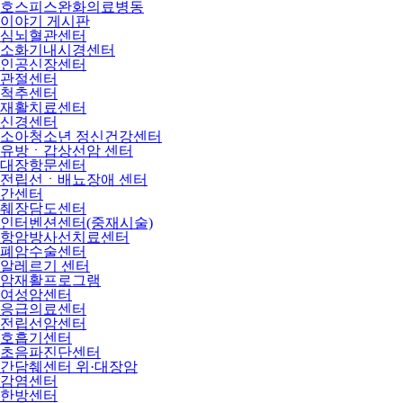
호스피스완화의료병동
이야기 게시판
심뇌혈관센터
소화기내시경센터
인공신장센터
관절센터
척추센터
재활치료센터
신경센터
소아청소년 정신건강센터
유방ㆍ갑상선암 센터
대장항문센터
전립선ㆍ배뇨장애 센터
간센터
췌장담도센터
인터벤션센터(중재시술)
항암방사선치료센터
폐암수술센터
알레르기 센터
암재활프로그램
여성암센터
응급의료센터
전립선암센터
호흡기센터
초음파진단센터
간담췌센터 위·대장암
감염센터
한방센터