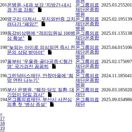
병원
201
온병원, 내과 보강 ‘지방간-내시
온그룹의료
2025.03.25
5201
재단온종합
경 진료 강화’
병원
200
옆구리 다쳐서…무지외반증 고치
온그룹의료
2025.02.19
5139
재단온종합
려다가 “폐암?”
병원
199
독감비상령에 “격리입원실 100병
온그룹의료
2025.01.13
5138
재단온종합
상 확보”
병원
198
“늦되는 아이로 의심되면 즉시 전
온그룹의료
2025.04.01
5106
재단온종합
문의 상담 받아야”
병원
197
올부터 ‘우울증·골다공증·C형간
온그룹의료
2025.02.17
5097
재단온종합
염’ 국가검진 꼼꼼히
병원
196
그린닥터스재단, 안창마을에 ‘희
온그룹의료
2024.11.18
5041
망 연탄 나누기’
재단온종합
병원
195
부산 온병원, “췌장·담도 질환, 대
온그룹의료
2026.03.18
5020
재단
기없이 당일 검사”
194
온그룹의료재단, 부산시 사전심
온그룹의료
2025.09.03
4986
재단
의후 첫 ‘병상 증설’
Previous
«
17
18
19