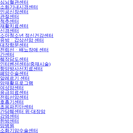
심뇌혈관센터
소화기내시경센터
인공신장센터
관절센터
척추센터
재활치료센터
신경센터
소아청소년 정신건강센터
유방ㆍ갑상선암 센터
대장항문센터
전립선ㆍ배뇨장애 센터
간센터
췌장담도센터
인터벤션센터(중재시술)
항암방사선치료센터
폐암수술센터
알레르기 센터
암재활프로그램
여성암센터
응급의료센터
전립선암센터
호흡기센터
초음파진단센터
간담췌센터 위·대장암
감염센터
한방센터
암병원
소화기암수술센터