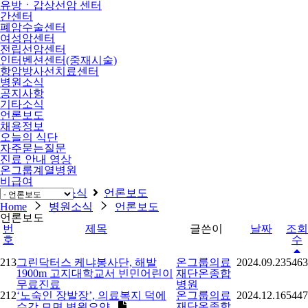
유방ㆍ갑상선암 센터
간센터
폐암수술센터
여성암센터
전립선암센터
인터벤션센터(중재시술)
항암방사선치료센터
병원소식
공지사항
기타소식
언론보도
채용정보
오늘의 식단
자주묻는질문
진료 안내 영상
온그룹계열병원
비급여
Home
병원소식
언론보도
Home
병원소식
언론보도
언론보도
번
제목
글쓴이
날짜
조회
호
수
213
그린닥터스 케냐봉사단, 해발
온그룹의료
2024.09.23
5463
1900m 고지대학교서 빈민어린이
재단온종합
무료진료
병원
212
‘노숙인 장발장’, 의료복지 덕에
온그룹의료
2024.12.16
5447
재단온종합
수감 모면 병원요양