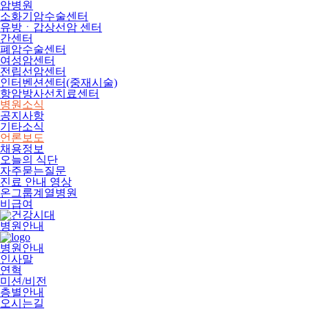
암병원
소화기암수술센터
유방ㆍ갑상선암 센터
간센터
폐암수술센터
여성암센터
전립선암센터
인터벤션센터(중재시술)
항암방사선치료센터
병원소식
공지사항
기타소식
언론보도
채용정보
오늘의 식단
자주묻는질문
진료 안내 영상
온그룹계열병원
비급여
병원안내
병원안내
인사말
연혁
미션/비전
층별안내
오시는길