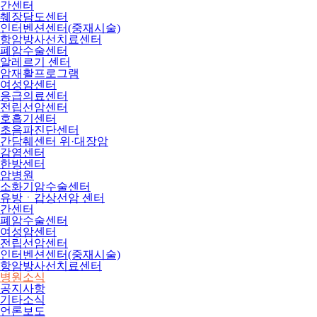
간센터
췌장담도센터
인터벤션센터(중재시술)
항암방사선치료센터
폐암수술센터
알레르기 센터
암재활프로그램
여성암센터
응급의료센터
전립선암센터
호흡기센터
초음파진단센터
간담췌센터 위·대장암
감염센터
한방센터
암병원
소화기암수술센터
유방ㆍ갑상선암 센터
간센터
폐암수술센터
여성암센터
전립선암센터
인터벤션센터(중재시술)
항암방사선치료센터
병원소식
공지사항
기타소식
언론보도