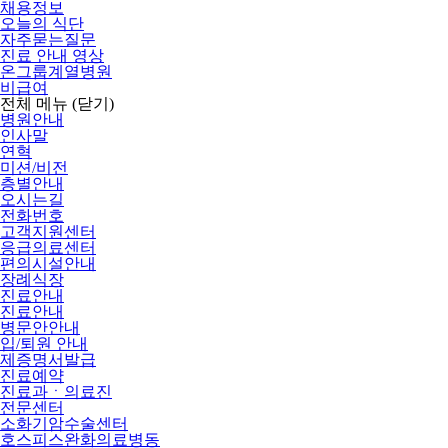
채용정보
오늘의 식단
자주묻는질문
진료 안내 영상
온그룹계열병원
비급여
전체 메뉴
(닫기)
병원안내
인사말
연혁
미션/비전
층별안내
오시는길
전화번호
고객지원센터
응급의료센터
편의시설안내
장례식장
진료안내
진료안내
병문안안내
입/퇴원 안내
제증명서발급
진료예약
진료과ㆍ의료진
전문센터
소화기암수술센터
호스피스완화의료병동