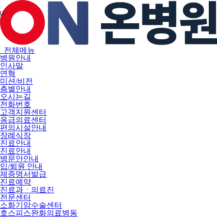
메
뉴
U
건
너
뛰
기
전체메뉴
병원안내
인사말
연혁
미션/비전
층별안내
오시는길
전화번호
고객지원센터
응급의료센터
편의시설안내
장례식장
진료안내
진료안내
병문안안내
입/퇴원 안내
제증명서발급
진료예약
진료과ㆍ의료진
전문센터
소화기암수술센터
호스피스완화의료병동