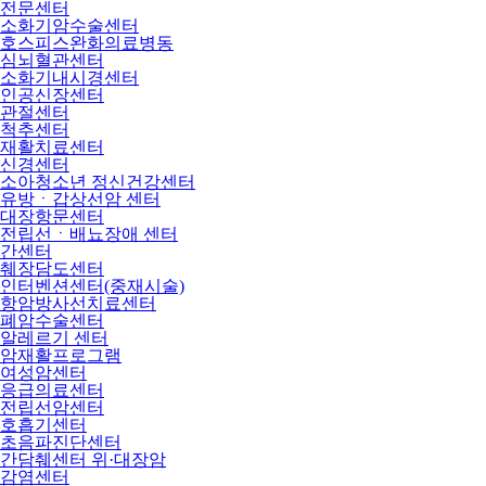
전문센터
소화기암수술센터
호스피스완화의료병동
심뇌혈관센터
소화기내시경센터
인공신장센터
관절센터
척추센터
재활치료센터
신경센터
소아청소년 정신건강센터
유방ㆍ갑상선암 센터
대장항문센터
전립선ㆍ배뇨장애 센터
간센터
췌장담도센터
인터벤션센터(중재시술)
항암방사선치료센터
폐암수술센터
알레르기 센터
암재활프로그램
여성암센터
응급의료센터
전립선암센터
호흡기센터
초음파진단센터
간담췌센터 위·대장암
감염센터