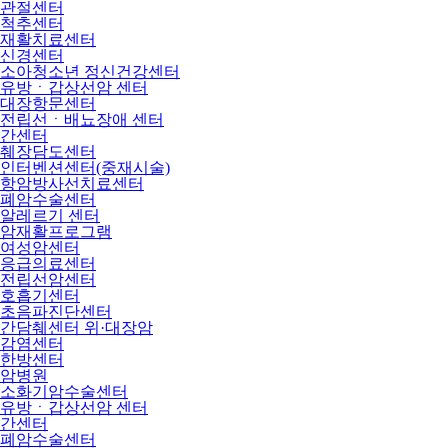
관절센터
척추센터
재활치료센터
신경센터
소아청소년 정신건강센터
유방ㆍ갑상선암 센터
대장항문센터
전립선ㆍ배뇨장애 센터
간센터
췌장담도센터
인터벤션센터(중재시술)
항암방사선치료센터
폐암수술센터
알레르기 센터
암재활프로그램
여성암센터
응급의료센터
전립선암센터
호흡기센터
초음파진단센터
간담췌센터 위·대장암
감염센터
한방센터
암병원
소화기암수술센터
유방ㆍ갑상선암 센터
간센터
폐암수술센터