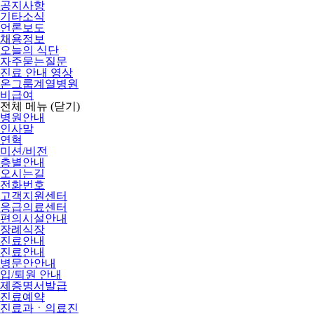
공지사항
기타소식
언론보도
채용정보
오늘의 식단
자주묻는질문
진료 안내 영상
온그룹계열병원
비급여
전체 메뉴
(닫기)
병원안내
인사말
연혁
미션/비전
층별안내
오시는길
전화번호
고객지원센터
응급의료센터
편의시설안내
장례식장
진료안내
진료안내
병문안안내
입/퇴원 안내
제증명서발급
진료예약
진료과ㆍ의료진