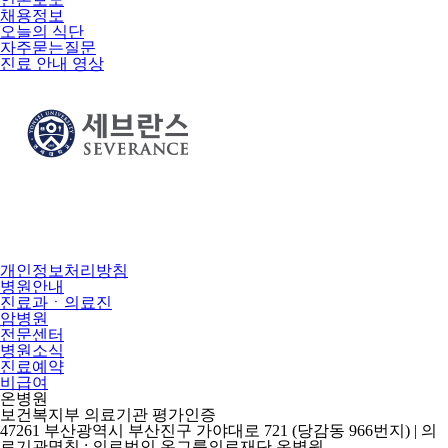
채용정보
오늘의 식단
자주묻는질문
진료 안내 영상
개인정보처리방침
병원안내
진료과ㆍ의료진
암병원
전문센터
병원소식
진료예약
비급여
온병원
보건복지부 의료기관 평가인증
47261 부산광역시 부산진구 가야대로 721 (당감동 966번지) | 의
료기관명칭 : 의료법인 온그룹의료재단 온병원