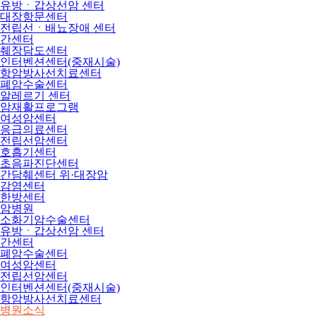
유방ㆍ갑상선암 센터
대장항문센터
전립선ㆍ배뇨장애 센터
간센터
췌장담도센터
인터벤션센터(중재시술)
항암방사선치료센터
폐암수술센터
알레르기 센터
암재활프로그램
여성암센터
응급의료센터
전립선암센터
호흡기센터
초음파진단센터
간담췌센터 위·대장암
감염센터
한방센터
암병원
소화기암수술센터
유방ㆍ갑상선암 센터
간센터
폐암수술센터
여성암센터
전립선암센터
인터벤션센터(중재시술)
항암방사선치료센터
병원소식