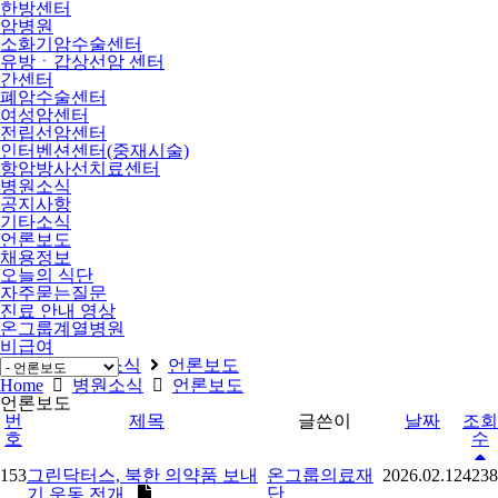
한방센터
암병원
소화기암수술센터
유방ㆍ갑상선암 센터
간센터
폐암수술센터
여성암센터
전립선암센터
인터벤션센터(중재시술)
항암방사선치료센터
병원소식
공지사항
기타소식
언론보도
채용정보
오늘의 식단
자주묻는질문
진료 안내 영상
온그룹계열병원
비급여
Home
병원소식
언론보도
Home
병원소식
언론보도
언론보도
번
제목
글쓴이
날짜
조회
호
수
153
그린닥터스, 북한 의약품 보내
온그룹의료재
2026.02.12
4238
단
기 운동 전개