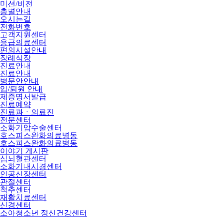
미션/비전
층별안내
오시는길
전화번호
고객지원센터
응급의료센터
편의시설안내
장례식장
진료안내
진료안내
병문안안내
입/퇴원 안내
제증명서발급
진료예약
진료과ㆍ의료진
전문센터
소화기암수술센터
호스피스완화의료병동
호스피스완화의료병동
이야기 게시판
심뇌혈관센터
소화기내시경센터
인공신장센터
관절센터
척추센터
재활치료센터
신경센터
소아청소년 정신건강센터