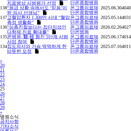
단온종합병원
치료병상 시범평가 선정
138
“응급 상황 속에서도 ‘믿음’이
온그룹의료재
2025.06.30
4040
단온종합병원
된 의사 선생님”
137
고혈압환자 1,300만 시대 “혈압
온그룹의료재
2025.05.14
4031
단온종합병원
측정 생활화”
136
“심층진찰보다는 집단지성인
온그룹의료재
2026.02.26
4027
단온병원
다학제 진료 확대를”
135
온병원, 醫·韓 협진 5단계 시범
온그룹의료재
2025.06.17
4014
단온종합병원
사업 참여
134
집도의사의 가슴 먹먹하게 한
온그룹의료재
2025.07.16
4011
단온종합병원
따뜻한 모정
Previous
«
20
21
22
23
24
25
26
27
28
29
Next
»
병원소식
공지사항
기타소식
언론보도