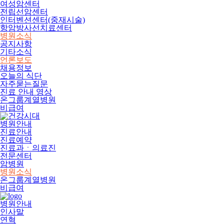
여성암센터
전립선암센터
인터벤션센터(중재시술)
항암방사선치료센터
병원소식
공지사항
기타소식
언론보도
채용정보
오늘의 식단
자주묻는질문
진료 안내 영상
온그룹계열병원
비급여
병원안내
진료안내
진료예약
진료과ㆍ의료진
전문센터
암병원
병원소식
온그룹계열병원
비급여
병원안내
인사말
연혁