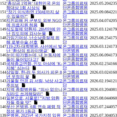
152
‘총상금 1억원’ 대한민국 온의
온그룹의료재
2025.05.20
4235
단온종합병원
학대상 1회 시상식
151
“장기 이식하면 150세까지 살
온그룹의료재
2025.09.08
4221
단
수 있을까?”
150
지진피해 커 군부도 외부 NGO
온그룹의료재
2025.04.07
4205
단온종합병원
에 의료지원 허용
149
식도절제 암환자, 28년만에 만
온그룹의료재
2025.03.12
4179
단온종합병원
난 집도의에 감사눈물
148
가임기여성, 난소낭종절제 위
온그룹의료재
2025.08.25
4175
단
해 로봇수술 선호
147
119-2차-대학병원, 사선에서 빛
온그룹의료재
2026.03.12
4173
단온병원
난 ‘환상의 트라이앵글’
146
눈이 따가웠는데, 내 눈동자에
온그룹의료재
2025.06.09
4173
단온종합병원
돌이 들어있다고?
145
국제종교연합, 인도 아삼에 ‘K-
온그룹의료재
2026.02.23
4166
단
지혜’ 심는다
144
삼일절, 한-러 두 의사가 피운 8
온그룹의료재
2026.03.02
4160
단온병원
년 우정의 꽃
143
겨울철 안경 김 서림, 낙상 사고
온그룹의료재
2026.02.19
4121
단
주의보
142
지역 종합병원들, “의사 없으니
온그룹의료재
2026.03.20
4081
단
AI라도 쓰게해달라”
141
일본으로, 서울로! “지방 암환
온그룹의료재
2025.08.04
4060
단온종합병원
자들 죽을 맛”
140
부산 온병원, 6회 연속 폐렴 적
온그룹의료재
2025.07.24
4057
단온종합병원
정성 평가 1등급
139
온병원, 2025년 국가지정 입원
온그룹의료재
2025.07.30
4053