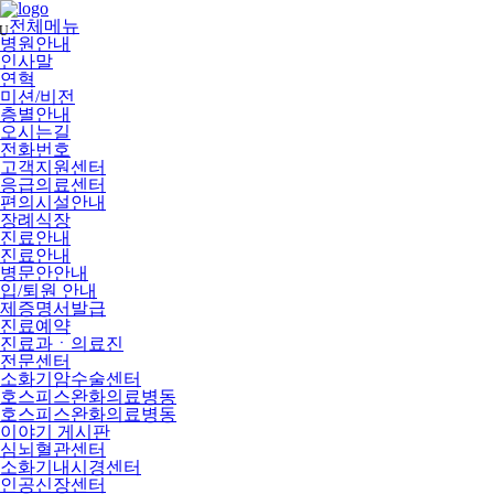
메
뉴
전체메뉴
U
건
병원안내
너
인사말
뛰
연혁
기
미션/비전
층별안내
오시는길
전화번호
고객지원센터
응급의료센터
편의시설안내
장례식장
진료안내
진료안내
병문안안내
입/퇴원 안내
제증명서발급
진료예약
진료과ㆍ의료진
전문센터
소화기암수술센터
호스피스완화의료병동
호스피스완화의료병동
이야기 게시판
심뇌혈관센터
소화기내시경센터
인공신장센터