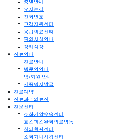
층별안내
오시는길
전화번호
고객지원센터
응급의료센터
편의시설안내
장례식장
진료안내
진료안내
병문안안내
입/퇴원 안내
제증명서발급
진료예약
진료과ㆍ의료진
전문센터
소화기암수술센터
호스피스완화의료병동
심뇌혈관센터
소화기내시경센터