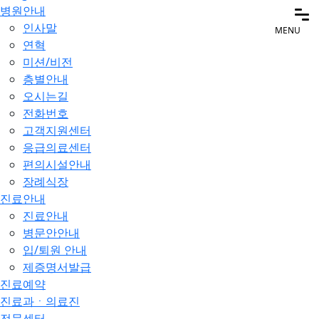
병원안내
인사말
MENU
연혁
미션/비전
층별안내
오시는길
전화번호
고객지원센터
응급의료센터
편의시설안내
장례식장
진료안내
진료안내
병문안안내
입/퇴원 안내
제증명서발급
진료예약
진료과ㆍ의료진
전문센터