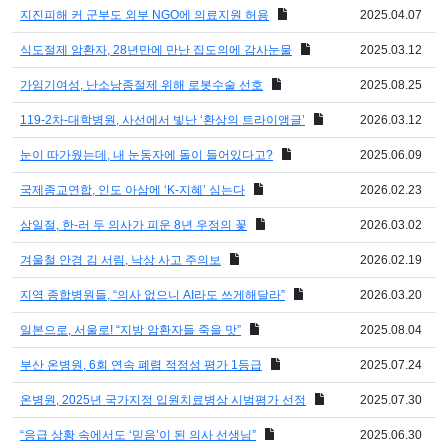
지진피해 커 군부도 외부 NGO에 의료지원 허용
2025.04.07
식도절제 암환자, 28년만에 만난 집도의에 감사눈물
2025.03.12
가임기여성, 난소낭종절제 위해 로봇수술 선호
2025.08.25
119-2차-대학병원, 사선에서 빛난 ‘환상의 트라이앵글’
2026.03.12
눈이 따가웠는데, 내 눈동자에 돌이 들어있다고?
2025.06.09
국제종교연합, 인도 아삼에 ‘K-지혜’ 심는다
2026.02.23
삼일절, 한-러 두 의사가 피운 8년 우정의 꽃
2026.03.02
겨울철 안경 김 서림, 낙상 사고 주의보
2026.02.19
지역 종합병원들, “의사 없으니 AI라도 쓰게해달라”
2026.03.20
일본으로, 서울로! “지방 암환자들 죽을 맛”
2025.08.04
부산 온병원, 6회 연속 폐렴 적정성 평가 1등급
2025.07.24
온병원, 2025년 국가지정 입원치료병상 시범평가 선정
2025.07.30
“응급 상황 속에서도 ‘믿음’이 된 의사 선생님”
2025.06.30