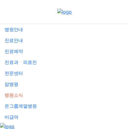
메
뉴
건
너
병원안내
뛰
기
진료안내
진료예약
진료과ㆍ의료진
전문센터
암병원
병원소식
온그룹계열병원
비급여