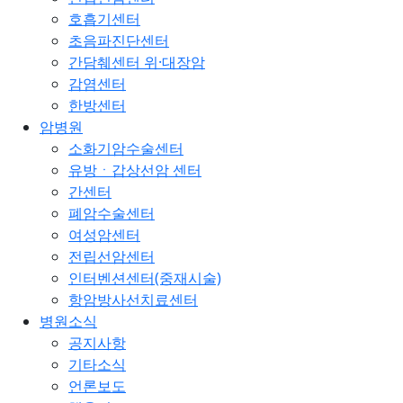
호흡기센터
초음파진단센터
간담췌센터 위·대장암
감염센터
한방센터
암병원
소화기암수술센터
유방ㆍ갑상선암 센터
간센터
폐암수술센터
여성암센터
전립선암센터
인터벤션센터(중재시술)
항암방사선치료센터
병원소식
공지사항
기타소식
언론보도