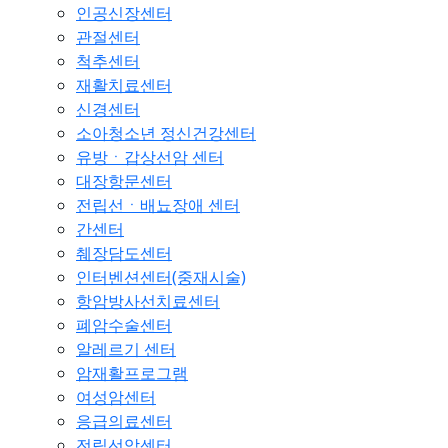
인공신장센터
관절센터
척추센터
재활치료센터
신경센터
소아청소년 정신건강센터
유방ㆍ갑상선암 센터
대장항문센터
전립선ㆍ배뇨장애 센터
간센터
췌장담도센터
인터벤션센터(중재시술)
항암방사선치료센터
폐암수술센터
알레르기 센터
암재활프로그램
여성암센터
응급의료센터
전립선암센터