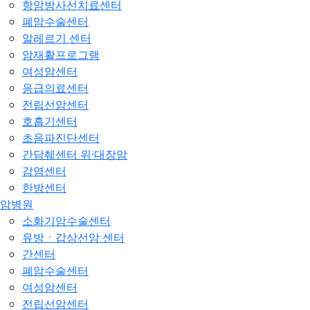
항암방사선치료센터
폐암수술센터
알레르기 센터
암재활프로그램
여성암센터
응급의료센터
전립선암센터
호흡기센터
초음파진단센터
간담췌센터 위·대장암
감염센터
한방센터
암병원
소화기암수술센터
유방ㆍ갑상선암 센터
간센터
폐암수술센터
여성암센터
전립선암센터