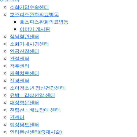
소화기암수술센터
호스피스완화의료병동
호스피스완화의료병동
이야기 게시판
심뇌혈관센터
소화기내시경센터
인공신장센터
관절센터
척추센터
재활치료센터
신경센터
소아청소년 정신건강센터
유방ㆍ갑상선암 센터
대장항문센터
전립선ㆍ배뇨장애 센터
간센터
췌장담도센터
인터벤션센터(중재시술)