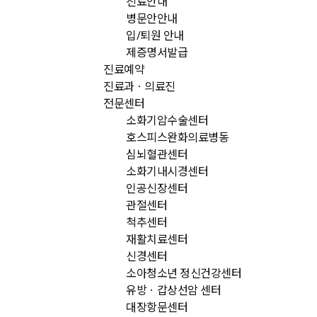
진료안내
병문안안내
입/퇴원 안내
제증명서발급
진료예약
진료과ㆍ의료진
전문센터
소화기암수술센터
호스피스완화의료병동
심뇌혈관센터
소화기내시경센터
인공신장센터
관절센터
척추센터
재활치료센터
신경센터
소아청소년 정신건강센터
유방ㆍ갑상선암 센터
대장항문센터