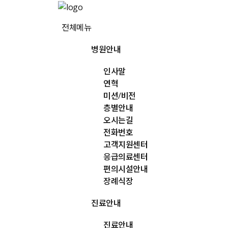
메
뉴
전체메뉴
건
너
병원안내
뛰
기
인사말
연혁
미션/비전
층별안내
오시는길
전화번호
고객지원센터
응급의료센터
편의시설안내
장례식장
진료안내
진료안내