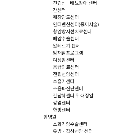
전립선ㆍ배뇨장애 센터
간센터
췌장담도센터
인터벤션센터(중재시술)
항암방사선치료센터
폐암수술센터
알레르기 센터
암재활프로그램
여성암센터
응급의료센터
전립선암센터
호흡기센터
초음파진단센터
간담췌센터 위·대장암
감염센터
한방센터
암병원
소화기암수술센터
유방ㆍ갑상선암 센터