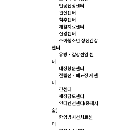
인공신장센터
관절센터
척추센터
재활치료센터
신경센터
소아청소년 정신건강
센터
유방ㆍ갑상선암 센
터
대장항문센터
전립선ㆍ배뇨장애 센
터
간센터
췌장담도센터
인터벤션센터(중재시
술)
항암방사선치료센
터