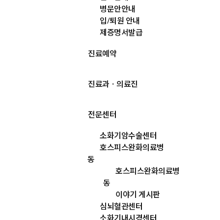
병문안안내
입/퇴원 안내
제증명서발급
진료예약
진료과ㆍ의료진
전문센터
소화기암수술센터
호스피스완화의료병
동
호스피스완화의료병
동
이야기 게시판
심뇌혈관센터
소화기내시경센터