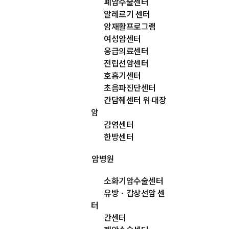
폐암수술센터
알레르기 센터
암재활프로그램
여성암센터
응급의료센터
전립선암센터
호흡기센터
초음파진단센터
간담췌센터 위·대장
암
감염센터
한방센터
암병원
소화기암수술센터
유방ㆍ갑상선암 센
터
간센터