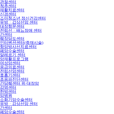
관절센터
척추센터
재활치료센터
신경센터
소아청소년 정신건강센터
유방ㆍ갑상선암 센터
대장항문센터
전립선ㆍ배뇨장애 센터
간센터
췌장담도센터
인터벤션센터(중재시술)
항암방사선치료센터
폐암수술센터
알레르기 센터
암재활프로그램
여성암센터
응급의료센터
전립선암센터
호흡기센터
초음파진단센터
간담췌센터 위·대장암
감염센터
한방센터
암병원
소화기암수술센터
유방ㆍ갑상선암 센터
간센터
폐암수술센터