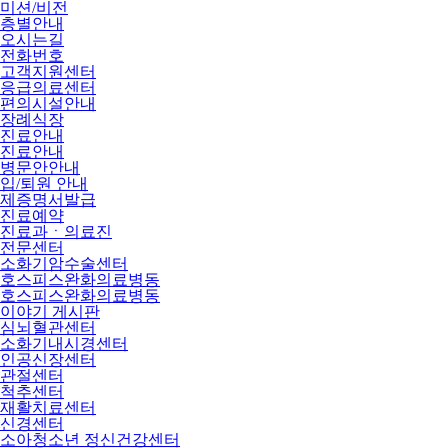
미션/비전
층별안내
오시는길
전화번호
고객지원센터
응급의료센터
편의시설안내
장례식장
진료안내
진료안내
병문안안내
입/퇴원 안내
제증명서발급
진료예약
진료과ㆍ의료진
전문센터
소화기암수술센터
호스피스완화의료병동
호스피스완화의료병동
이야기 게시판
심뇌혈관센터
소화기내시경센터
인공신장센터
관절센터
척추센터
재활치료센터
신경센터
소아청소년 정신건강센터