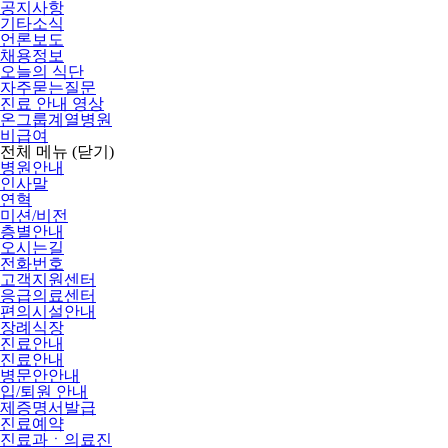
공지사항
기타소식
언론보도
채용정보
오늘의 식단
자주묻는질문
진료 안내 영상
온그룹계열병원
비급여
전체 메뉴
(닫기)
병원안내
인사말
연혁
미션/비전
층별안내
오시는길
전화번호
고객지원센터
응급의료센터
편의시설안내
장례식장
진료안내
진료안내
병문안안내
입/퇴원 안내
제증명서발급
진료예약
진료과ㆍ의료진