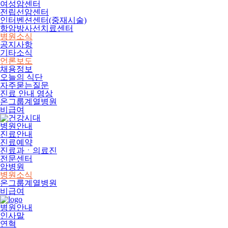
여성암센터
전립선암센터
인터벤션센터(중재시술)
항암방사선치료센터
병원소식
공지사항
기타소식
언론보도
채용정보
오늘의 식단
자주묻는질문
진료 안내 영상
온그룹계열병원
비급여
병원안내
진료안내
진료예약
진료과ㆍ의료진
전문센터
암병원
병원소식
온그룹계열병원
비급여
병원안내
인사말
연혁