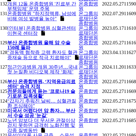
132
개원 12돌 온종합병원 '진료부 간
온종합병
2022.05.27
11590
부책임제' 운영 주목
원
131
온종합병원 "하지정맥류, 남성에
온그룹의
2022.07.29
11609
료재단온
비해 여성 발병율 높아"
종합병원
130
[인터뷰] 온종합병원 심혈관센터
온그룹의
2023.05.17
11610
료재단온
이현국 센터장
종합병원
129
부산 온종합병원 올해 암 수술
온종합병
2022.05.27
11616
150례 돌파
원
128
"경동맥 협착증 고령 환자도 혈관
온그룹의
2023.04.13
11627
료재단온
중재술 등으로 적극 치료해야"
종합병원
127
정근안과병원 개원 30주년…국내
온그룹의
2024.11.20
11633
첫 눈질환 비디오북 제작 ‘화제’
료재단온
종합병원
126
부산 온종합병원, ‘지역응급의료
온종합병
2022.05.27
11668
센터’ 승격 지정
원
125
전문의들에게 듣는 '코로나19 슬
온종합병
2022.05.27
11669
기로운 집콕생활'
원
124
“갑자기 추워진 날씨… 심혈관질
온종합병
2022.05.27
11675
환 조심해야”
원
123
미국서 어렵다던 암 환자… 부산
온종합병
2022.05.27
11680
서 수술 성공 '눈길'
원
122
노년 암보다 더 무서운 관절이상
온종합병
2022.05.27
11685
걷지 못하면 급격히 노화진행 및
원
각종 질병동반
121
무선이어폰 사용 급증… 소음성
온종합병
2022.05.27
11686