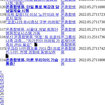
난청 ‘위험’
원
120
온종합병원, 단일 통로 복강경 담
온종합병
2022.05.27
11690
낭절제술 시행
원
119
[의학 칼럼] 더 이상 '노안'이라 부
온종합병
2022.05.27
11723
르지 말자
원
118
“코로나19 유사증상 구분 어려워”
온종합병
2022.05.27
11730
원
117
온종합병원, 서울대 개발 최첨단
온종합병
2022.05.27
11730
병원정보시스템 가동
원
116
부산 온종합병원 ‘먹토’ 등 프로아
온그룹의
2022.11.25
11736
나족 급증… “자가진단 어려워 가
료재단온
종합병원
족의 관심 필요”
115
[우크라 난민캠프를 가다 ③] 의료
온종합병
2022.05.27
11742
진·난민, 전쟁 경험에 동병상련
원
114
온종합병원, 마른 우리아이 가슴
온종합병
2022.05.27
11808
통증?
원
Previous
«
21
22
23
24
25
26
27
28
29