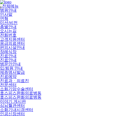
메
뉴
전체메뉴
U
건
병원안내
너
인사말
뛰
연혁
기
미션/비전
층별안내
오시는길
전화번호
고객지원센터
응급의료센터
편의시설안내
장례식장
진료안내
진료안내
병문안안내
입/퇴원 안내
제증명서발급
진료예약
진료과ㆍ의료진
전문센터
소화기암수술센터
호스피스완화의료병동
호스피스완화의료병동
이야기 게시판
심뇌혈관센터
소화기내시경센터
인공신장센터