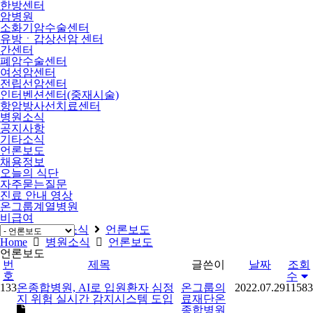
한방센터
암병원
소화기암수술센터
유방ㆍ갑상선암 센터
간센터
폐암수술센터
여성암센터
전립선암센터
인터벤션센터(중재시술)
항암방사선치료센터
병원소식
공지사항
기타소식
언론보도
채용정보
오늘의 식단
자주묻는질문
진료 안내 영상
온그룹계열병원
비급여
Home
병원소식
언론보도
Home
병원소식
언론보도
언론보도
번
제목
글쓴이
날짜
조회
호
수
133
온종합병원, AI로 입원환자 심정
온그룹의
2022.07.29
11583
지 위험 실시간 감지시스템 도입
료재단온
종합병원