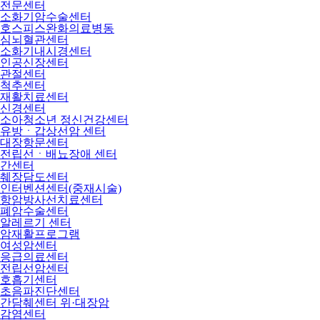
전문센터
소화기암수술센터
호스피스완화의료병동
심뇌혈관센터
소화기내시경센터
인공신장센터
관절센터
척추센터
재활치료센터
신경센터
소아청소년 정신건강센터
유방ㆍ갑상선암 센터
대장항문센터
전립선ㆍ배뇨장애 센터
간센터
췌장담도센터
인터벤션센터(중재시술)
항암방사선치료센터
폐암수술센터
알레르기 센터
암재활프로그램
여성암센터
응급의료센터
전립선암센터
호흡기센터
초음파진단센터
간담췌센터 위·대장암
감염센터