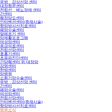
유방ㆍ갑상선암 센터
대장항문센터
전립선ㆍ배뇨장애 센터
간센터
췌장담도센터
인터벤션센터(중재시술)
항암방사선치료센터
폐암수술센터
알레르기 센터
암재활프로그램
여성암센터
응급의료센터
전립선암센터
호흡기센터
초음파진단센터
간담췌센터 위·대장암
감염센터
한방센터
암병원
소화기암수술센터
유방ㆍ갑상선암 센터
간센터
폐암수술센터
여성암센터
전립선암센터
인터벤션센터(중재시술)
항암방사선치료센터
병원소식