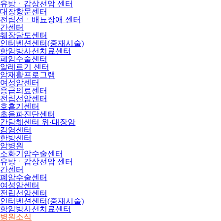
유방ㆍ갑상선암 센터
대장항문센터
전립선ㆍ배뇨장애 센터
간센터
췌장담도센터
인터벤션센터(중재시술)
항암방사선치료센터
폐암수술센터
알레르기 센터
암재활프로그램
여성암센터
응급의료센터
전립선암센터
호흡기센터
초음파진단센터
간담췌센터 위·대장암
감염센터
한방센터
암병원
소화기암수술센터
유방ㆍ갑상선암 센터
간센터
폐암수술센터
여성암센터
전립선암센터
인터벤션센터(중재시술)
항암방사선치료센터
병원소식