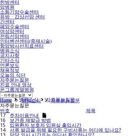
한방센터
암병원
소화기암수술센터
유방ㆍ갑상선암 센터
간센터
폐암수술센터
여성암센터
전립선암센터
인터벤션센터(중재시술)
항암방사선치료센터
병원소식
공지사항
기타소식
언론보도
채용정보
오늘의 식단
자주묻는질문
진료 안내 영상
온그룹계열병원
비급여
Home
병원소식
자주묻는질문
Home
병원소식
자주묻는질문
자주묻는질문
번호
제목
17
주차이용안내
16
보건증 재발급 방법
15
입원환자 보호자 입원실 출입시간
14
서류 발급을 위해 필요한 구비서류는 어디에 있나요?
13
담당 의사 시간표는 어디서 확인하나요?