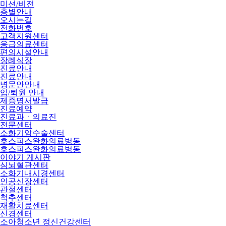
미션/비전
층별안내
오시는길
전화번호
고객지원센터
응급의료센터
편의시설안내
장례식장
진료안내
진료안내
병문안안내
입/퇴원 안내
제증명서발급
진료예약
진료과ㆍ의료진
전문센터
소화기암수술센터
호스피스완화의료병동
호스피스완화의료병동
이야기 게시판
심뇌혈관센터
소화기내시경센터
인공신장센터
관절센터
척추센터
재활치료센터
신경센터
소아청소년 정신건강센터