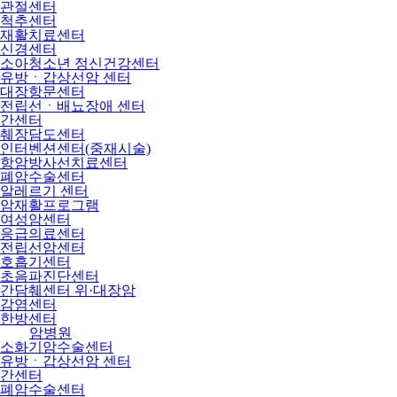
관절센터
척추센터
재활치료센터
신경센터
소아청소년 정신건강센터
유방ㆍ갑상선암 센터
대장항문센터
전립선ㆍ배뇨장애 센터
간센터
췌장담도센터
인터벤션센터(중재시술)
항암방사선치료센터
폐암수술센터
알레르기 센터
암재활프로그램
여성암센터
응급의료센터
전립선암센터
호흡기센터
초음파진단센터
간담췌센터 위·대장암
감염센터
한방센터
암병원
소화기암수술센터
유방ㆍ갑상선암 센터
간센터
폐암수술센터