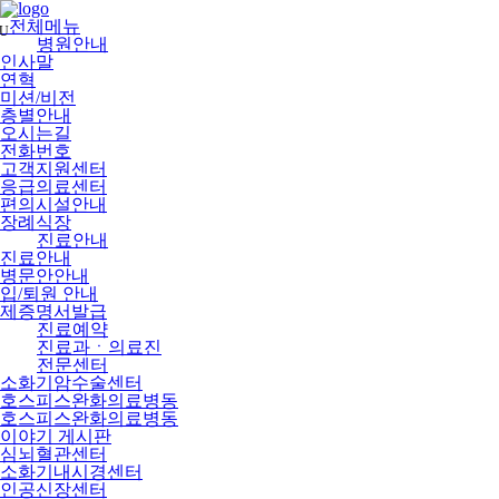
메
뉴
전체메뉴
U
건
병원안내
너
인사말
뛰
연혁
기
미션/비전
층별안내
오시는길
전화번호
고객지원센터
응급의료센터
편의시설안내
장례식장
진료안내
진료안내
병문안안내
입/퇴원 안내
제증명서발급
진료예약
진료과ㆍ의료진
전문센터
소화기암수술센터
호스피스완화의료병동
호스피스완화의료병동
이야기 게시판
심뇌혈관센터
소화기내시경센터
인공신장센터