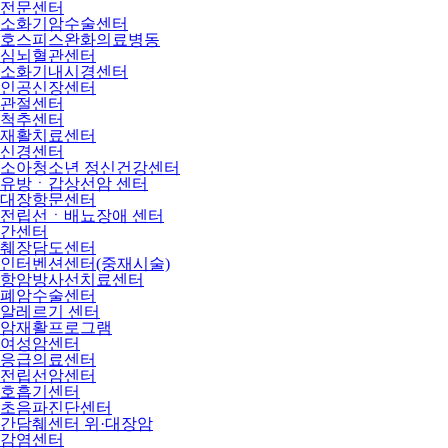
전문센터
소화기암수술센터
호스피스완화의료병동
심뇌혈관센터
소화기내시경센터
인공신장센터
관절센터
척추센터
재활치료센터
신경센터
소아청소년 정신건강센터
유방ㆍ갑상선암 센터
대장항문센터
전립선ㆍ배뇨장애 센터
간센터
췌장담도센터
인터벤션센터(중재시술)
항암방사선치료센터
폐암수술센터
알레르기 센터
암재활프로그램
여성암센터
응급의료센터
전립선암센터
호흡기센터
초음파진단센터
간담췌센터 위·대장암
감염센터