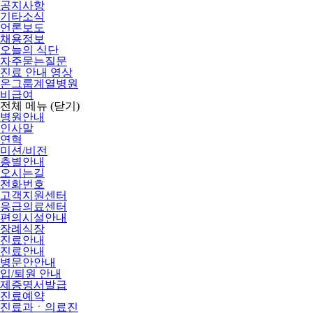
공지사항
기타소식
언론보도
채용정보
오늘의 식단
자주묻는질문
진료 안내 영상
온그룹계열병원
비급여
전체 메뉴
(닫기)
병원안내
인사말
연혁
미션/비전
층별안내
오시는길
전화번호
고객지원센터
응급의료센터
편의시설안내
장례식장
진료안내
진료안내
병문안안내
입/퇴원 안내
제증명서발급
진료예약
진료과ㆍ의료진