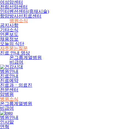
여성암센터
전립선암센터
인터벤션센터(중재시술)
항암방사선치료센터
병원소식
공지사항
기타소식
언론보도
채용정보
오늘의 식단
자주묻는질문
진료 안내 영상
온그룹계열병원
비급여
병원안내
진료안내
진료예약
진료과ㆍ의료진
전문센터
암병원
병원소식
온그룹계열병원
비급여
병원안내
인사말
연혁