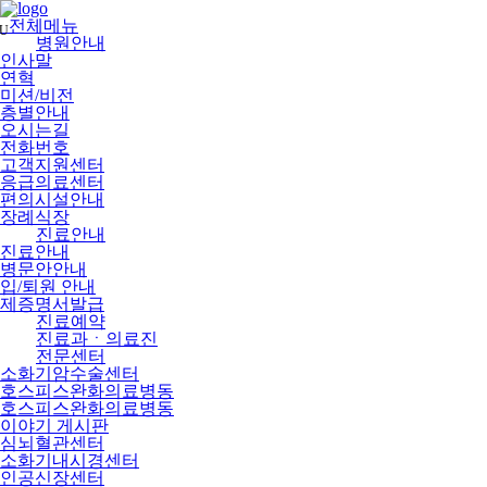
메
뉴
전체메뉴
U
건
병원안내
너
인사말
뛰
연혁
기
미션/비전
층별안내
오시는길
전화번호
고객지원센터
응급의료센터
편의시설안내
장례식장
진료안내
진료안내
병문안안내
입/퇴원 안내
제증명서발급
진료예약
진료과ㆍ의료진
전문센터
소화기암수술센터
호스피스완화의료병동
호스피스완화의료병동
이야기 게시판
심뇌혈관센터
소화기내시경센터
인공신장센터