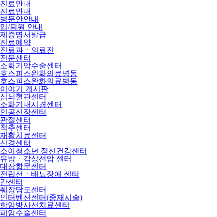
진료안내
진료안내
병문안안내
입/퇴원 안내
제증명서발급
진료예약
진료과ㆍ의료진
전문센터
소화기암수술센터
호스피스완화의료병동
호스피스완화의료병동
이야기 게시판
심뇌혈관센터
소화기내시경센터
인공신장센터
관절센터
척추센터
재활치료센터
신경센터
소아청소년 정신건강센터
유방ㆍ갑상선암 센터
대장항문센터
전립선ㆍ배뇨장애 센터
간센터
췌장담도센터
인터벤션센터(중재시술)
항암방사선치료센터
폐암수술센터