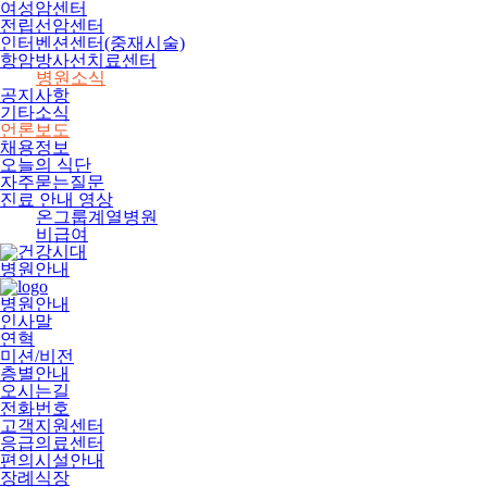
여성암센터
전립선암센터
인터벤션센터(중재시술)
항암방사선치료센터
병원소식
공지사항
기타소식
언론보도
채용정보
오늘의 식단
자주묻는질문
진료 안내 영상
온그룹계열병원
비급여
병원안내
병원안내
인사말
연혁
미션/비전
층별안내
오시는길
전화번호
고객지원센터
응급의료센터
편의시설안내
장례식장