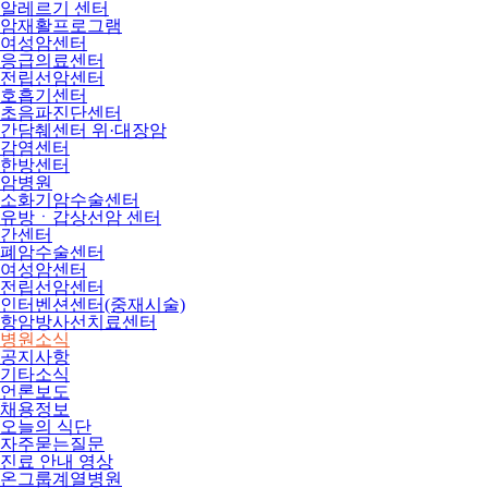
알레르기 센터
암재활프로그램
여성암센터
응급의료센터
전립선암센터
호흡기센터
초음파진단센터
간담췌센터 위·대장암
감염센터
한방센터
암병원
소화기암수술센터
유방ㆍ갑상선암 센터
간센터
폐암수술센터
여성암센터
전립선암센터
인터벤션센터(중재시술)
항암방사선치료센터
병원소식
공지사항
기타소식
언론보도
채용정보
오늘의 식단
자주묻는질문
진료 안내 영상
온그룹계열병원