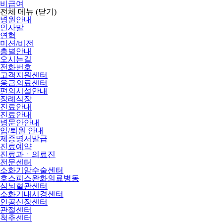
비급여
전체 메뉴
(닫기)
병원안내
인사말
연혁
미션/비전
층별안내
오시는길
전화번호
고객지원센터
응급의료센터
편의시설안내
장례식장
진료안내
진료안내
병문안안내
입/퇴원 안내
제증명서발급
진료예약
진료과ㆍ의료진
전문센터
소화기암수술센터
호스피스완화의료병동
심뇌혈관센터
소화기내시경센터
인공신장센터
관절센터
척추센터