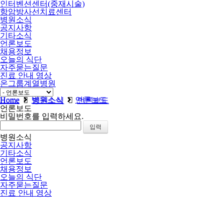
인터벤션센터(중재시술)
항암방사선치료센터
병원소식
공지사항
기타소식
언론보도
채용정보
오늘의 식단
자주묻는질문
진료 안내 영상
온그룹계열병원
비급여
Home
병원소식
언론보도
Home
병원소식
언론보도
언론보도
비밀번호를 입력하세요.
병원소식
공지사항
기타소식
언론보도
채용정보
오늘의 식단
자주묻는질문
진료 안내 영상