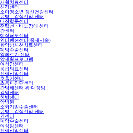
재활치료센터
신경센터
소아청소년 정신건강센터
유방ㆍ갑상선암 센터
대장항문센터
전립선ㆍ배뇨장애 센터
간센터
췌장담도센터
인터벤션센터(중재시술)
항암방사선치료센터
폐암수술센터
알레르기 센터
암재활프로그램
여성암센터
응급의료센터
전립선암센터
호흡기센터
초음파진단센터
간담췌센터 위·대장암
감염센터
한방센터
암병원
소화기암수술센터
유방ㆍ갑상선암 센터
간센터
폐암수술센터
여성암센터
전립선암센터