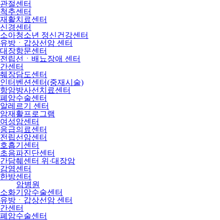
관절센터
척추센터
재활치료센터
신경센터
소아청소년 정신건강센터
유방ㆍ갑상선암 센터
대장항문센터
전립선ㆍ배뇨장애 센터
간센터
췌장담도센터
인터벤션센터(중재시술)
항암방사선치료센터
폐암수술센터
알레르기 센터
암재활프로그램
여성암센터
응급의료센터
전립선암센터
호흡기센터
초음파진단센터
간담췌센터 위·대장암
감염센터
한방센터
암병원
소화기암수술센터
유방ㆍ갑상선암 센터
간센터
폐암수술센터