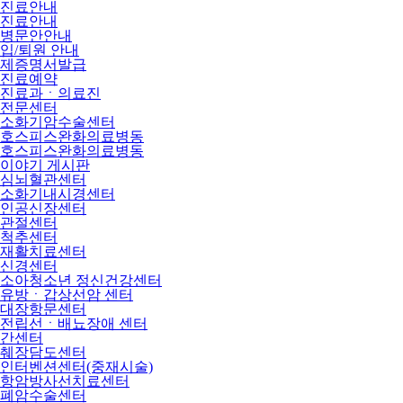
진료안내
진료안내
병문안안내
입/퇴원 안내
제증명서발급
진료예약
진료과ㆍ의료진
전문센터
소화기암수술센터
호스피스완화의료병동
호스피스완화의료병동
이야기 게시판
심뇌혈관센터
소화기내시경센터
인공신장센터
관절센터
척추센터
재활치료센터
신경센터
소아청소년 정신건강센터
유방ㆍ갑상선암 센터
대장항문센터
전립선ㆍ배뇨장애 센터
간센터
췌장담도센터
인터벤션센터(중재시술)
항암방사선치료센터
폐암수술센터