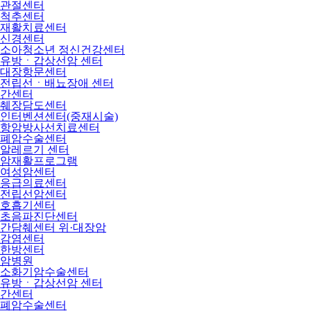
관절센터
척추센터
재활치료센터
신경센터
소아청소년 정신건강센터
유방ㆍ갑상선암 센터
대장항문센터
전립선ㆍ배뇨장애 센터
간센터
췌장담도센터
인터벤션센터(중재시술)
항암방사선치료센터
폐암수술센터
알레르기 센터
암재활프로그램
여성암센터
응급의료센터
전립선암센터
호흡기센터
초음파진단센터
간담췌센터 위·대장암
감염센터
한방센터
암병원
소화기암수술센터
유방ㆍ갑상선암 센터
간센터
폐암수술센터