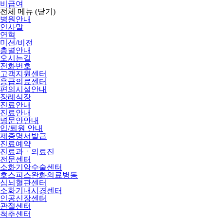
비급여
전체 메뉴
(닫기)
병원안내
인사말
연혁
미션/비전
층별안내
오시는길
전화번호
고객지원센터
응급의료센터
편의시설안내
장례식장
진료안내
진료안내
병문안안내
입/퇴원 안내
제증명서발급
진료예약
진료과ㆍ의료진
전문센터
소화기암수술센터
호스피스완화의료병동
심뇌혈관센터
소화기내시경센터
인공신장센터
관절센터
척추센터