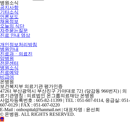
병원소식
공지사항
기타소식
언론보도
채용정보
오늘의 식단
자주묻는질문
진료 안내 영상
개인정보처리방침
병원안내
진료과ㆍ의료진
암병원
전문센터
병원소식
진료예약
비급여
온병원
보건복지부 의료기관 평가인증
47261 부산광역시 부산진구 가야대로 721 (당감동 966번지) | 의
료기관명칭 : 의료법인 온그룹의료재단 온병원
사업자등록번호 : 605-82-11399 | TEL : 051-607-0114, 응급실: 051-
607-0129 | FAX : 051-607-0220
E-Mail : onhospital@hanmail.net | 대표자명 : 윤선희
© 온병원. ALL RIGHTS RESERVED.
©
k2s0o2d0e0s1i0g1n.
ALL