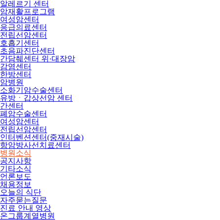
알레르기 센터
암재활프로그램
여성암센터
응급의료센터
전립선암센터
호흡기센터
초음파진단센터
간담췌센터 위·대장암
감염센터
한방센터
암병원
소화기암수술센터
유방ㆍ갑상선암 센터
간센터
폐암수술센터
여성암센터
전립선암센터
인터벤션센터(중재시술)
항암방사선치료센터
병원소식
공지사항
기타소식
언론보도
채용정보
오늘의 식단
자주묻는질문
진료 안내 영상
온그룹계열병원