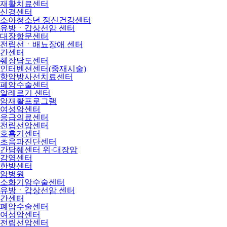
재활치료센터
신경센터
소아청소년 정신건강센터
유방ㆍ갑상선암 센터
대장항문센터
전립선ㆍ배뇨장애 센터
간센터
췌장담도센터
인터벤션센터(중재시술)
항암방사선치료센터
폐암수술센터
알레르기 센터
암재활프로그램
여성암센터
응급의료센터
전립선암센터
호흡기센터
초음파진단센터
간담췌센터 위·대장암
감염센터
한방센터
암병원
소화기암수술센터
유방ㆍ갑상선암 센터
간센터
폐암수술센터
여성암센터
전립선암센터