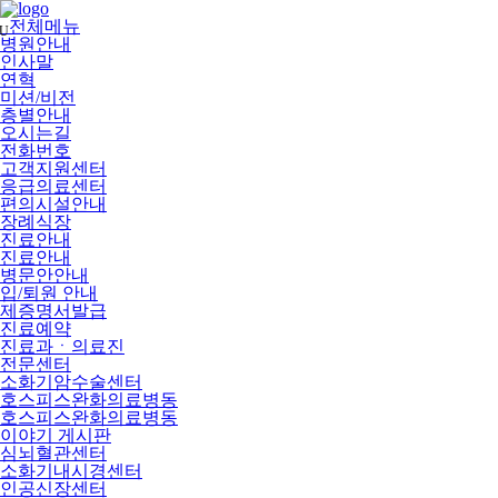
메
뉴
전체메뉴
U
건
병원안내
너
인사말
뛰
연혁
기
미션/비전
층별안내
오시는길
전화번호
고객지원센터
응급의료센터
편의시설안내
장례식장
진료안내
진료안내
병문안안내
입/퇴원 안내
제증명서발급
진료예약
진료과ㆍ의료진
전문센터
소화기암수술센터
호스피스완화의료병동
호스피스완화의료병동
이야기 게시판
심뇌혈관센터
소화기내시경센터
인공신장센터