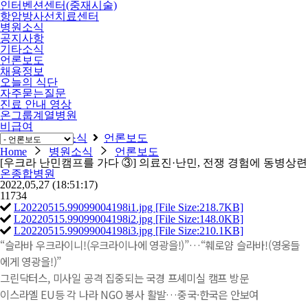
인터벤션센터(중재시술)
항암방사선치료센터
병원소식
공지사항
기타소식
언론보도
채용정보
오늘의 식단
자주묻는질문
진료 안내 영상
온그룹계열병원
비급여
Home
병원소식
언론보도
Home
병원소식
언론보도
[우크라 난민캠프를 가다 ③] 의료진·난민, 전쟁 경험에 동병상련
온종합병원
2022,05,27
(18:51:17)
11734
L20220515.99099004198i1.jpg [File Size:218.7KB]
L20220515.99099004198i2.jpg [File Size:148.0KB]
L20220515.99099004198i3.jpg [File Size:210.1KB]
“슬라바 우크라이니!(우크라이나에 영광을!)”…“훼로얌 슬라바!(영웅들
에게 영광을!)”
그린닥터스, 미사일 공격 집중되는 국경 프셰미실 캠프 방문
이스라엘 EU등 각 나라 NGO 봉사 활발…중국·한국은 안보여