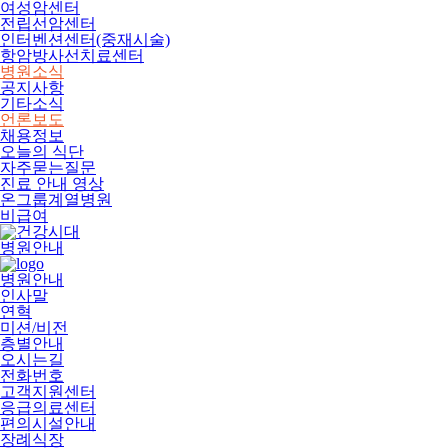
여성암센터
전립선암센터
인터벤션센터(중재시술)
항암방사선치료센터
병원소식
공지사항
기타소식
언론보도
채용정보
오늘의 식단
자주묻는질문
진료 안내 영상
온그룹계열병원
비급여
병원안내
병원안내
인사말
연혁
미션/비전
층별안내
오시는길
전화번호
고객지원센터
응급의료센터
편의시설안내
장례식장