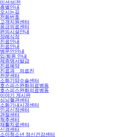
미션/비전
층별안내
오시는길
전화번호
고객지원센터
응급의료센터
편의시설안내
장례식장
진료안내
진료안내
병문안안내
입/퇴원 안내
제증명서발급
진료예약
진료과ㆍ의료진
전문센터
소화기암수술센터
호스피스완화의료병동
호스피스완화의료병동
이야기 게시판
심뇌혈관센터
소화기내시경센터
인공신장센터
관절센터
척추센터
재활치료센터
신경센터
소아청소년 정신건강센터