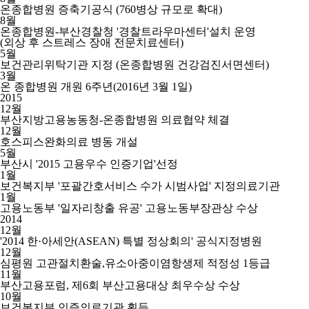
온종합병원 증축기공식 (760병상 규모로 확대)
8월
온종합병원-부산경찰청 '경찰트라우마센터'설치 운영
(외상 후 스트레스 장애 전문치료센터)
5월
보건관리위탁기관 지정 (온종합병원 건강검진서면센터)
3월
온 종합병원 개원 6주년(2016년 3월 1일)
2015
12월
부산지방고용농동청-온종합병원 의료협약 체결
12월
호스피스완화의료 병동 개설
5월
부산시 '2015 고용우수 인증기업'선정
1월
보건복지부 '포괄간호서비스 수가 시범사업' 지정의료기관
1월
고용노동부 '일자리창출 유공' 고용노동부장관상 수상
2014
12월
'2014 한·아세안(ASEAN) 특별 정상회의' 공식지정병원
12월
심평원 고관절치환술,유소아중이염항생제 적정성 1등급
11월
부산고용포럼, 제6회 부산고용대상 최우수상 수상
10월
보건복지부 인증의료기관 획득