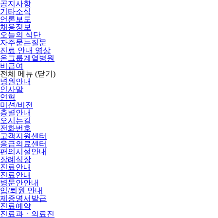
공지사항
기타소식
언론보도
채용정보
오늘의 식단
자주묻는질문
진료 안내 영상
온그룹계열병원
비급여
전체 메뉴
(닫기)
병원안내
인사말
연혁
미션/비전
층별안내
오시는길
전화번호
고객지원센터
응급의료센터
편의시설안내
장례식장
진료안내
진료안내
병문안안내
입/퇴원 안내
제증명서발급
진료예약
진료과ㆍ의료진