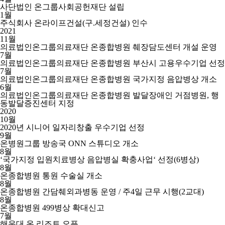
사단법인 온그룹사회공헌재단 설립
1월
주식회사 온라이프건설(구.세정건설) 인수
2021
11월
의료법인온그룹의료재단 온종합병원 췌장담도센터 개설 운영
7월
의료법인온그룹의료재단 온종합병원 부산시 고용우수기업 선정
7월
의료법인온그룹의료재단 온종합병원 국가지정 음압병상 개소
6월
의료법인온그룹의료재단 온종합병원 발달장애인 거점병원, 행
동발달증진센터 지정
2020
10월
2020년 시니어 일자리창출 우수기업 선정
9월
온병원그룹 방송국 ONN 스튜디오 개소
8월
‘국가지정 입원치료병상 음압병실 확충사업‘ 선정(6병상)
8월
온종합병원 통원 수술실 개소
8월
온종합병원 간담췌외과병동 운영 / 주4일 근무 시행(2교대)
8월
온종합병원 499병상 확대신고
7월
해운대 온 리조트 오픈