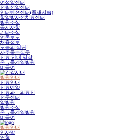
여성암센터
전립선암센터
인터벤션센터(중재시술)
항암방사선치료센터
병원소식
공지사항
기타소식
언론보도
채용정보
오늘의 식단
자주묻는질문
진료 안내 영상
온그룹계열병원
비급여
병원안내
진료안내
진료예약
진료과ㆍ의료진
전문센터
암병원
병원소식
온그룹계열병원
비급여
병원안내
인사말
연혁