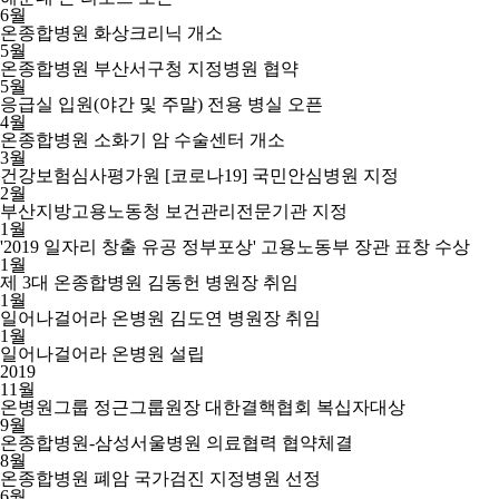
6월
온종합병원 화상크리닉 개소
5월
온종합병원 부산서구청 지정병원 협약
5월
응급실 입원(야간 및 주말) 전용 병실 오픈
4월
온종합병원 소화기 암 수술센터 개소
3월
건강보험심사평가원 [코로나19] 국민안심병원 지정
2월
부산지방고용노동청 보건관리전문기관 지정
1월
'2019 일자리 창출 유공 정부포상' 고용노동부 장관 표창 수상
1월
제 3대 온종합병원 김동헌 병원장 취임
1월
일어나걸어라 온병원 김도연 병원장 취임
1월
일어나걸어라 온병원 설립
2019
11월
온병원그룹 정근그룹원장 대한결핵협회 복십자대상
9월
온종합병원-삼성서울병원 의료협력 협약체결
8월
온종합병원 폐암 국가검진 지정병원 선정
6월