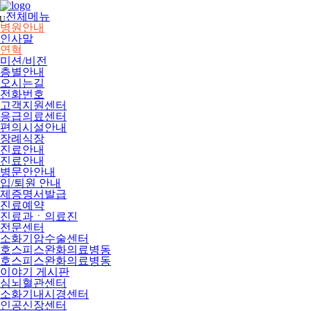
메
뉴
전체메뉴
U
건
병원안내
너
인사말
뛰
연혁
기
미션/비전
층별안내
오시는길
전화번호
고객지원센터
응급의료센터
편의시설안내
장례식장
진료안내
진료안내
병문안안내
입/퇴원 안내
제증명서발급
진료예약
진료과ㆍ의료진
전문센터
소화기암수술센터
호스피스완화의료병동
호스피스완화의료병동
이야기 게시판
심뇌혈관센터
소화기내시경센터
인공신장센터