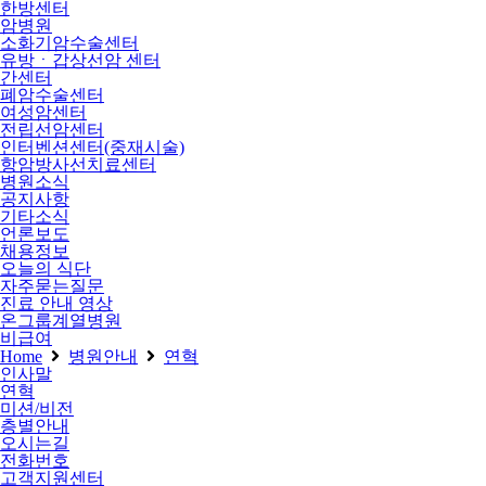
한방센터
암병원
소화기암수술센터
유방ㆍ갑상선암 센터
간센터
폐암수술센터
여성암센터
전립선암센터
인터벤션센터(중재시술)
항암방사선치료센터
병원소식
공지사항
기타소식
언론보도
채용정보
오늘의 식단
자주묻는질문
진료 안내 영상
온그룹계열병원
비급여
Home
병원안내
연혁
인사말
연혁
미션/비전
층별안내
오시는길
전화번호
고객지원센터