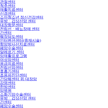
관절센터
척추센터
재활치료센터
신경센터
소아청소년 정신건강센터
유방ㆍ갑상선암 센터
대장항문센터
전립선ㆍ배뇨장애 센터
간센터
췌장담도센터
인터벤션센터(중재시술)
항암방사선치료센터
폐암수술센터
알레르기 센터
암재활프로그램
여성암센터
응급의료센터
전립선암센터
호흡기센터
초음파진단센터
간담췌센터 위·대장암
감염센터
한방센터
암병원
소화기암수술센터
유방ㆍ갑상선암 센터
간센터
폐암수술센터