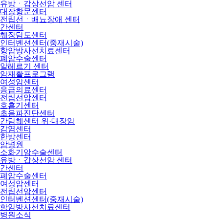
유방ㆍ갑상선암 센터
대장항문센터
전립선ㆍ배뇨장애 센터
간센터
췌장담도센터
인터벤션센터(중재시술)
항암방사선치료센터
폐암수술센터
알레르기 센터
암재활프로그램
여성암센터
응급의료센터
전립선암센터
호흡기센터
초음파진단센터
간담췌센터 위·대장암
감염센터
한방센터
암병원
소화기암수술센터
유방ㆍ갑상선암 센터
간센터
폐암수술센터
여성암센터
전립선암센터
인터벤션센터(중재시술)
항암방사선치료센터
병원소식