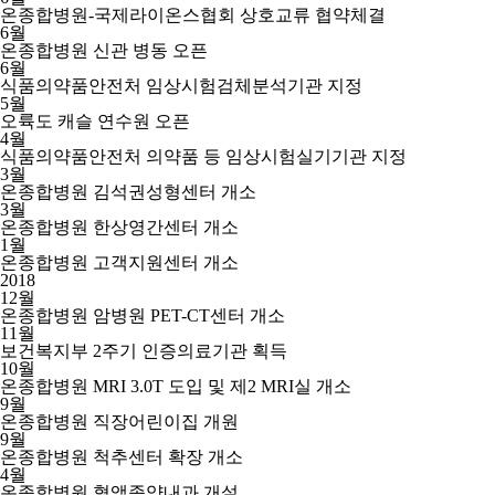
온종합병원-국제라이온스협회 상호교류 협약체결
6월
온종합병원 신관 병동 오픈
6월
식품의약품안전처 임상시험검체분석기관 지정
5월
오륙도 캐슬 연수원 오픈
4월
식품의약품안전처 의약품 등 임상시험실기기관 지정
3월
온종합병원 김석권성형센터 개소
3월
온종합병원 한상영간센터 개소
1월
온종합병원 고객지원센터 개소
2018
12월
온종합병원 암병원 PET-CT센터 개소
11월
보건복지부 2주기 인증의료기관 획득
10월
온종합병원 MRI 3.0T 도입 및 제2 MRI실 개소
9월
온종합병원 직장어린이집 개원
9월
온종합병원 척추센터 확장 개소
4월
온종합병원 혈액종양내과 개설