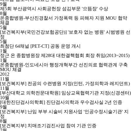
9월
제5회 부산광역시 사회공헌장 섬김부문 '으뜸장' 수상
8월
온종합병원-부산진경찰서 가정폭력 등 피해자 지원 MOU 협약
체결
5월
[보건복지부(국민건강보험공단)] '보호자 없는 병원' 시범병원 선
정
5월
최첨단 64채널 [PET-CT] 공동 운영 개시
1월
정근 온 종합병원장 제28대 대한결핵협회 회장 취임(2013~2015)
1월
온종합병원-인도네시아 행정개혁부간 선진의료 협력관계 구축
MOU 체결
2012
11월
[보건복지부] 전공의 수련병원 지정(인턴, 가정의학과 레지던트)
11월
[부산대학교 의학전문대학원] 임상교육협력기관 지정(신경센터)
10월
[대한진단검사의학회] 진단검사의학과 우수검사실 2년 인증
9월
[보건복지부] 난임 부부 시술비 지원사업 '인공수정시술기관' 지
정
8월
[보건복지부] 치매조기검진사업 참여 기관 인증
7월