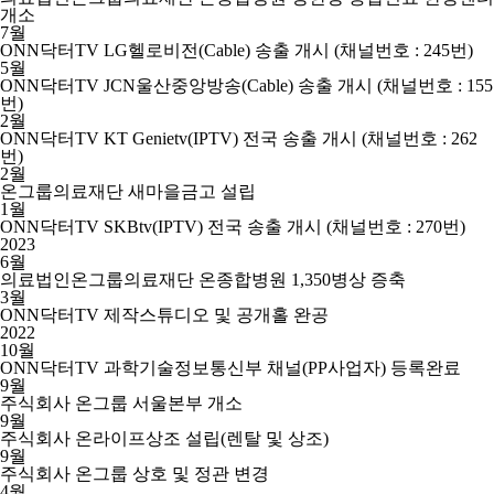
개소
7월
ONN닥터TV LG헬로비전(Cable) 송출 개시 (채널번호 : 245번)
5월
ONN닥터TV JCN울산중앙방송(Cable) 송출 개시 (채널번호 : 155
번)
2월
ONN닥터TV KT Genietv(IPTV) 전국 송출 개시 (채널번호 : 262
번)
2월
온그룹의료재단 새마을금고 설립
1월
ONN닥터TV SKBtv(IPTV) 전국 송출 개시 (채널번호 : 270번)
2023
6월
의료법인온그룹의료재단 온종합병원 1,350병상 증축
3월
ONN닥터TV 제작스튜디오 및 공개홀 완공
2022
10월
ONN닥터TV 과학기술정보통신부 채널(PP사업자) 등록완료
9월
주식회사 온그룹 서울본부 개소
9월
주식회사 온라이프상조 설립(렌탈 및 상조)
9월
주식회사 온그룹 상호 및 정관 변경
4월