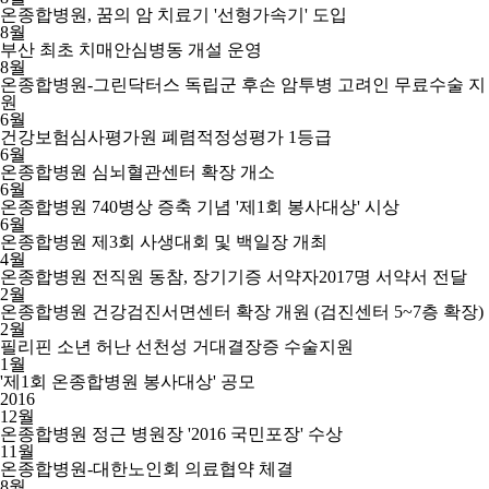
온종합병원, 꿈의 암 치료기 '선형가속기' 도입
8월
부산 최초 치매안심병동 개설 운영
8월
온종합병원-그린닥터스 독립군 후손 암투병 고려인 무료수술 지
원
6월
건강보험심사평가원 폐렴적정성평가 1등급
6월
온종합병원 심뇌혈관센터 확장 개소
6월
온종합병원 740병상 증축 기념 '제1회 봉사대상' 시상
6월
온종합병원 제3회 사생대회 및 백일장 개최
4월
온종합병원 전직원 동참, 장기기증 서약자2017명 서약서 전달
2월
온종합병원 건강검진서면센터 확장 개원 (검진센터 5~7층 확장)
2월
필리핀 소년 허난 선천성 거대결장증 수술지원
1월
'제1회 온종합병원 봉사대상' 공모
2016
12월
온종합병원 정근 병원장 '2016 국민포장' 수상
11월
온종합병원-대한노인회 의료협약 체결
8월