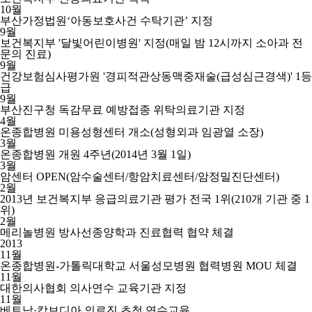
10월
부산가정법원‘아동보호사건 수탁기관’ 지정
9월
보건복지부 '달빛어린이병원' 지정(매일 밤 12시까지 소아과 전
문의 진료)
9월
건강보험심사평가원 '경피적관상동맥중재술(급성심근경색)' 1등
급
9월
부산진구청 독감무료 예방접종 위탁의료기관 지정
4월
온종합병원 미용성형센터 개소(성형외과 임광열 소장)
3월
온종합병원 개원 4주년(2014년 3월 1일)
3월
암센터 OPEN(암수술센터/항암치료센터/암정밀진단센터)
2월
2013년 보건복지부 응급의료기관 평가 전국 1위(210개 기관 중 1
위)
2월
메리놀병원 방사선종양학과 진료협력 협약 체결
2013
11월
온종합병원-가톨릭대학교 서울성모병원 협력병원 MOU 체결
11월
대한의사협회 의사연수 교육기관 지정
11월
베트남·캄보디아 의료진 초청 연수교육