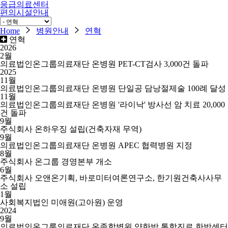
응급의료센터
편의시설안내
장례식장
Home
병원안내
연혁
연혁
2026
2월
의료법인온그룹의료재단 온병원 PET-CT검사 3,000건 돌파
2025
11월
의료법인온그룹의료재단 온병원 단일공 담낭절제술 100례 달성
11월
의료법인온그룹의료재단 온병원 '라이낙' 방사선 암 치료 20,000
건 돌파
9월
주식회사 온하우징 설립(건축자재 무역)
9월
의료법인온그룹의료재단 온병원 APEC 협력병원 지정
8월
주식회사 온그룹 경영본부 개소
6월
주식회사 오앤온기획, 바로미터여론연구소, 한기원건축사사무
소 설립
1월
사회복지법인 미애원(고아원) 운영
2024
9월
의료법인온그룹의료재단 온종합병원 양한방 통합진료 한방센터