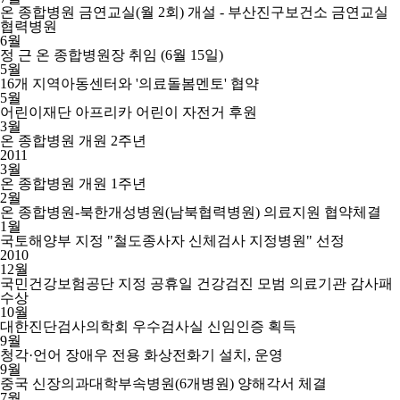
온 종합병원 금연교실(월 2회) 개설 - 부산진구보건소 금연교실
협력병원
6월
정 근 온 종합병원장 취임 (6월 15일)
5월
16개 지역아동센터와 '의료돌봄멘토' 협약
5월
어린이재단 아프리카 어린이 자전거 후원
3월
온 종합병원 개원 2주년
2011
3월
온 종합병원 개원 1주년
2월
온 종합병원-북한개성병원(남북협력병원) 의료지원 협약체결
1월
국토해양부 지정 "철도종사자 신체검사 지정병원" 선정
2010
12월
국민건강보험공단 지정 공휴일 건강검진 모범 의료기관 감사패
수상
10월
대한진단검사의학회 우수검사실 신임인증 획득
9월
청각·언어 장애우 전용 화상전화기 설치, 운영
9월
중국 신장의과대학부속병원(6개병원) 양해각서 체결
7월