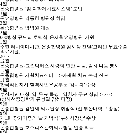
4월
온종합병원 ‘암 다학제치료시스템’ 도입
3월
온요양병원 김동헌 병원장 취임
3월
온종합병원 암병원 개원
2월
600병상 규모의 호텔식 '온재활요양병원' 개원
1월
주한 러시아대사관, 온종합병원 감사장 전달(고려인 무료수술
의료지원)
2017
12월
온종합병원-그린닥터스 사랑의 연탄 나눔, 김치 나눔 봉사
12월
온종합병원 재활치료센터 - 소아재활 치료 본격 진료
11월
한국적십자사 혈액사업유공부문 '감사패' 수상
9월
부산시민 대상 '암' 무료 특강 - 암환자 무료 상담소 개소
(방사선종양학과 류성열 암센터장)
9월
온종합병원 김인세 의료원장 취임식 (전 부산대학교 총장)
9월
제1회 장기기증의 날 기념식 '부산시장상' 수상
9월
온종합병원 호스피스완화의료병동 인증 획득
8월