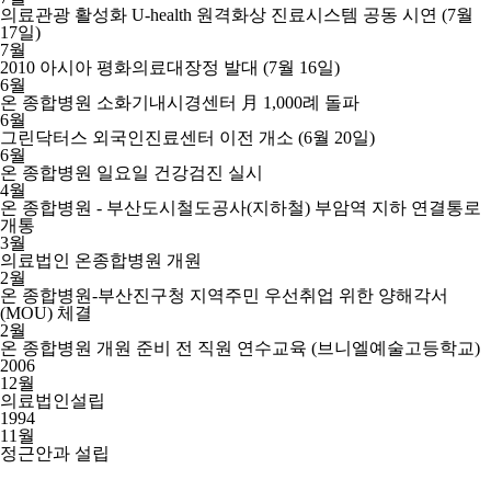
의료관광 활성화 U-health 원격화상 진료시스템 공동 시연 (7월
17일)
7월
2010 아시아 평화의료대장정 발대 (7월 16일)
6월
온 종합병원 소화기내시경센터 月 1,000례 돌파
6월
그린닥터스 외국인진료센터 이전 개소 (6월 20일)
6월
온 종합병원 일요일 건강검진 실시
4월
온 종합병원 - 부산도시철도공사(지하철) 부암역 지하 연결통로
개통
3월
의료법인 온종합병원 개원
2월
온 종합병원-부산진구청 지역주민 우선취업 위한 양해각서
(MOU) 체결
2월
온 종합병원 개원 준비 전 직원 연수교육 (브니엘예술고등학교)
2006
12월
의료법인설립
1994
11월
정근안과 설립