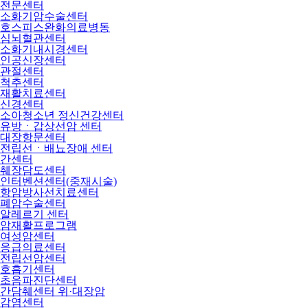
전문센터
소화기암수술센터
호스피스완화의료병동
심뇌혈관센터
소화기내시경센터
인공신장센터
관절센터
척추센터
재활치료센터
신경센터
소아청소년 정신건강센터
유방ㆍ갑상선암 센터
대장항문센터
전립선ㆍ배뇨장애 센터
간센터
췌장담도센터
인터벤션센터(중재시술)
항암방사선치료센터
폐암수술센터
알레르기 센터
암재활프로그램
여성암센터
응급의료센터
전립선암센터
호흡기센터
초음파진단센터
간담췌센터 위·대장암
감염센터