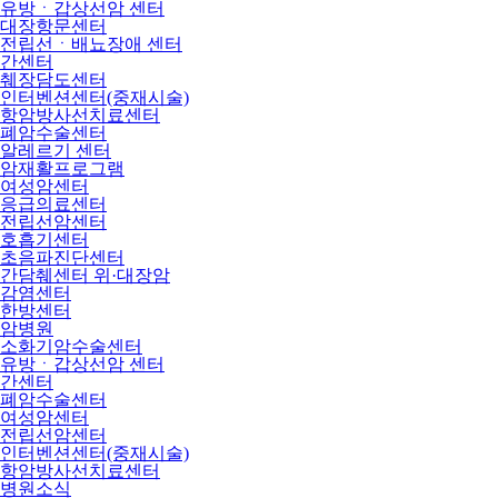
유방ㆍ갑상선암 센터
대장항문센터
전립선ㆍ배뇨장애 센터
간센터
췌장담도센터
인터벤션센터(중재시술)
항암방사선치료센터
폐암수술센터
알레르기 센터
암재활프로그램
여성암센터
응급의료센터
전립선암센터
호흡기센터
초음파진단센터
간담췌센터 위·대장암
감염센터
한방센터
암병원
소화기암수술센터
유방ㆍ갑상선암 센터
간센터
폐암수술센터
여성암센터
전립선암센터
인터벤션센터(중재시술)
항암방사선치료센터
병원소식