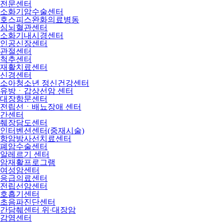
전문센터
소화기암수술센터
호스피스완화의료병동
심뇌혈관센터
소화기내시경센터
인공신장센터
관절센터
척추센터
재활치료센터
신경센터
소아청소년 정신건강센터
유방ㆍ갑상선암 센터
대장항문센터
전립선ㆍ배뇨장애 센터
간센터
췌장담도센터
인터벤션센터(중재시술)
항암방사선치료센터
폐암수술센터
알레르기 센터
암재활프로그램
여성암센터
응급의료센터
전립선암센터
호흡기센터
초음파진단센터
간담췌센터 위·대장암
감염센터