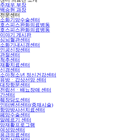
주재우 부장
백승현 과장
전문센터
소화기암수술센터
호스피스완화의료병동
호스피스완화의료병동
이야기 게시판
심뇌혈관센터
소화기내시경센터
인공신장센터
관절센터
척추센터
재활치료센터
신경센터
소아청소년 정신건강센터
유방ㆍ갑상선암 센터
대장항문센터
전립선ㆍ배뇨장애 센터
간센터
췌장담도센터
인터벤션센터(중재시술)
항암방사선치료센터
폐암수술센터
알레르기 센터
암재활프로그램
여성암센터
응급의료센터
전립선암센터