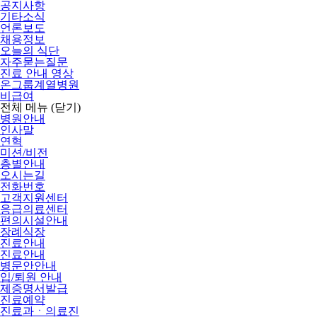
공지사항
기타소식
언론보도
채용정보
오늘의 식단
자주묻는질문
진료 안내 영상
온그룹계열병원
비급여
전체 메뉴
(닫기)
병원안내
인사말
연혁
미션/비전
층별안내
오시는길
전화번호
고객지원센터
응급의료센터
편의시설안내
장례식장
진료안내
진료안내
병문안안내
입/퇴원 안내
제증명서발급
진료예약
진료과ㆍ의료진