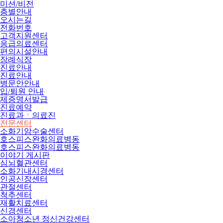
미션/비전
층별안내
오시는길
전화번호
고객지원센터
응급의료센터
편의시설안내
장례식장
진료안내
진료안내
병문안안내
입/퇴원 안내
제증명서발급
진료예약
진료과ㆍ의료진
전문센터
소화기암수술센터
호스피스완화의료병동
호스피스완화의료병동
이야기 게시판
심뇌혈관센터
소화기내시경센터
인공신장센터
관절센터
척추센터
재활치료센터
신경센터
소아청소년 정신건강센터