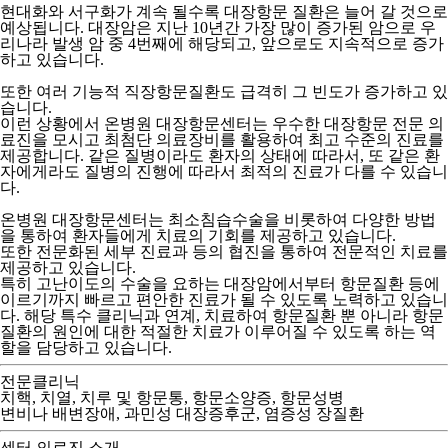
현대화와 서구화가 계속 될수록 대장항문 질환은 늘어 갈 것으로
예상됩니다. 대장암은 지난 10년간 가장 많이 증가된 암으로 우
리나라 발생 암 중 4번째에 해당되고, 앞으로도 지속적으로 증가
하고 있습니다.
또한 여러 기능적 직장항문질환도 급격히 그 빈도가 증가하고 있
습니다.
이런 상황에서 온병원 대장항문센터는 우수한 대장항문 전문 의
료진을 모시고 최첨단 의료장비를 활용하여 최고 수준의 진료를
제공합니다. 같은 질병이라도 환자의 상태에 따라서, 또 같은 환
자에게라도 질병의 진행에 따라서 최적의 진료가 다를 수 있습니
다.
온병원 대장항문센터는 최소침습수술을 비롯하여 다양한 방법
을 통하여 환자들에게 치료의 기회를 제공하고 있습니다.
또한 전문화된 세부 진료과 등의 협진을 통하여 전문적인 치료를
제공하고 있습니다.
특히 고난이도의 수술을 요하는 대장암에서부터 항문질환 등에
이르기까지 빠르고 편안한 진료가 될 수 있도록 노력하고 있습니
다. 해당 특수 클리닉과 연계, 치료하여 항문질환 뿐 아니라 항문
질환의 원인에 대한 적절한 치료가 이루어질 수 있도록 하는 역
할을 담당하고 있습니다.
전문클리닉
치핵, 치열, 치루 및 항문통, 항문소양증, 항문성병
변비나 배변장애, 과민성 대장증후군, 염증성 장질환
센터 의료진 소개