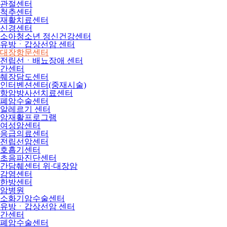
관절센터
척추센터
재활치료센터
신경센터
소아청소년 정신건강센터
유방ㆍ갑상선암 센터
대장항문센터
전립선ㆍ배뇨장애 센터
간센터
췌장담도센터
인터벤션센터(중재시술)
항암방사선치료센터
폐암수술센터
알레르기 센터
암재활프로그램
여성암센터
응급의료센터
전립선암센터
호흡기센터
초음파진단센터
간담췌센터 위·대장암
감염센터
한방센터
암병원
소화기암수술센터
유방ㆍ갑상선암 센터
간센터
폐암수술센터