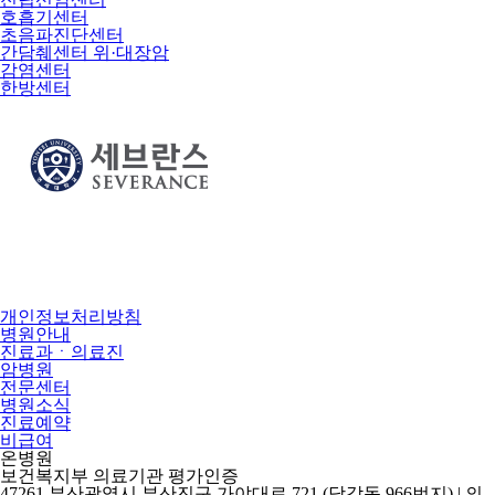
호흡기센터
초음파진단센터
간담췌센터 위·대장암
감염센터
한방센터
개인정보처리방침
병원안내
진료과ㆍ의료진
암병원
전문센터
병원소식
진료예약
비급여
온병원
보건복지부 의료기관 평가인증
47261 부산광역시 부산진구 가야대로 721 (당감동 966번지) | 의