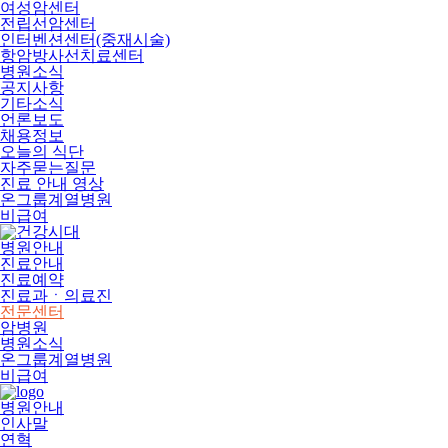
여성암센터
전립선암센터
인터벤션센터(중재시술)
항암방사선치료센터
병원소식
공지사항
기타소식
언론보도
채용정보
오늘의 식단
자주묻는질문
진료 안내 영상
온그룹계열병원
비급여
병원안내
진료안내
진료예약
진료과ㆍ의료진
전문센터
암병원
병원소식
온그룹계열병원
비급여
병원안내
인사말
연혁