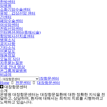
한방센터
암병원
소화기암수술센터
유방ㆍ갑상선암 센터
간센터
폐암수술센터
여성암센터
전립선암센터
인터벤션센터(중재시술)
항암방사선치료센터
병원소식
공지사항
기타소식
언론보도
채용정보
오늘의 식단
자주묻는질문
진료 안내 영상
온그룹계열병원
비급여
Home
전문센터
대장항문센터
Home
전문센터
대장항문센터
대장항문센터
소개
온병원 대장항문센터는 대장항문질환에 대한 정확한 지식을 전
달하고, 상담하며, 환자에 대해서는 최적의 치료를 시행하려고
노력하고 있습니다.