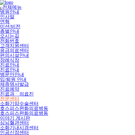
메
뉴
전체메뉴
U
건
병원안내
너
인사말
뛰
연혁
기
미션/비전
층별안내
오시는길
전화번호
고객지원센터
응급의료센터
편의시설안내
장례식장
진료안내
진료안내
병문안안내
입/퇴원 안내
제증명서발급
진료예약
진료과ㆍ의료진
전문센터
소화기암수술센터
호스피스완화의료병동
호스피스완화의료병동
이야기 게시판
심뇌혈관센터
소화기내시경센터
인공신장센터