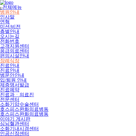
메
뉴
전체메뉴
U
건
병원안내
너
인사말
뛰
연혁
기
미션/비전
층별안내
오시는길
전화번호
고객지원센터
응급의료센터
편의시설안내
장례식장
진료안내
진료안내
병문안안내
입/퇴원 안내
제증명서발급
진료예약
진료과ㆍ의료진
전문센터
소화기암수술센터
호스피스완화의료병동
호스피스완화의료병동
이야기 게시판
심뇌혈관센터
소화기내시경센터
인공신장센터