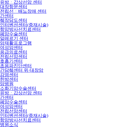
유방ㆍ갑상선암 센터
대장항문센터
전립선ㆍ배뇨장애 센터
간센터
췌장담도센터
인터벤션센터(중재시술)
항암방사선치료센터
폐암수술센터
알레르기 센터
암재활프로그램
여성암센터
응급의료센터
전립선암센터
호흡기센터
초음파진단센터
간담췌센터 위·대장암
감염센터
한방센터
암병원
소화기암수술센터
유방ㆍ갑상선암 센터
간센터
폐암수술센터
여성암센터
전립선암센터
인터벤션센터(중재시술)
항암방사선치료센터
병원소식