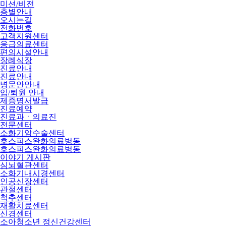
미션/비전
층별안내
오시는길
전화번호
고객지원센터
응급의료센터
편의시설안내
장례식장
진료안내
진료안내
병문안안내
입/퇴원 안내
제증명서발급
진료예약
진료과ㆍ의료진
전문센터
소화기암수술센터
호스피스완화의료병동
호스피스완화의료병동
이야기 게시판
심뇌혈관센터
소화기내시경센터
인공신장센터
관절센터
척추센터
재활치료센터
신경센터
소아청소년 정신건강센터