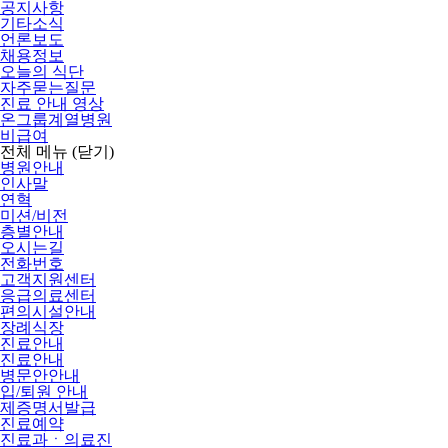
공지사항
기타소식
언론보도
채용정보
오늘의 식단
자주묻는질문
진료 안내 영상
온그룹계열병원
비급여
전체 메뉴
(닫기)
병원안내
인사말
연혁
미션/비전
층별안내
오시는길
전화번호
고객지원센터
응급의료센터
편의시설안내
장례식장
진료안내
진료안내
병문안안내
입/퇴원 안내
제증명서발급
진료예약
진료과ㆍ의료진