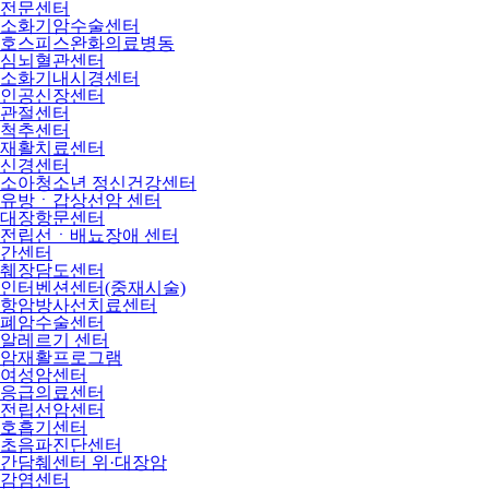
전문센터
소화기암수술센터
호스피스완화의료병동
심뇌혈관센터
소화기내시경센터
인공신장센터
관절센터
척추센터
재활치료센터
신경센터
소아청소년 정신건강센터
유방ㆍ갑상선암 센터
대장항문센터
전립선ㆍ배뇨장애 센터
간센터
췌장담도센터
인터벤션센터(중재시술)
항암방사선치료센터
폐암수술센터
알레르기 센터
암재활프로그램
여성암센터
응급의료센터
전립선암센터
호흡기센터
초음파진단센터
간담췌센터 위·대장암
감염센터