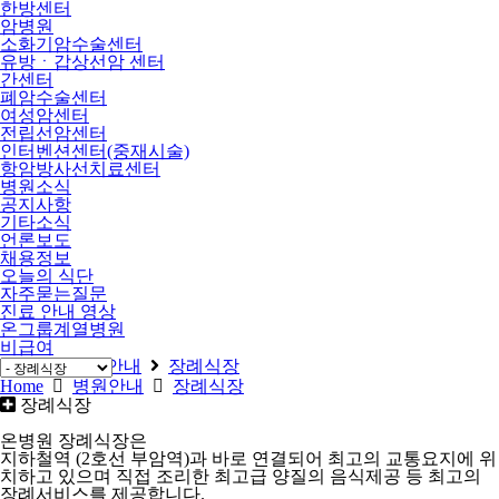
한방센터
암병원
소화기암수술센터
유방ㆍ갑상선암 센터
간센터
폐암수술센터
여성암센터
전립선암센터
인터벤션센터(중재시술)
항암방사선치료센터
병원소식
공지사항
기타소식
언론보도
채용정보
오늘의 식단
자주묻는질문
진료 안내 영상
온그룹계열병원
비급여
Home
병원안내
장례식장
Home
병원안내
장례식장
장례식장
온병원 장례식장은
지하철역 (2호선 부암역)과 바로 연결되어 최고의 교통요지에 위
치하고 있으며 직접 조리한 최고급 양질의 음식제공 등 최고의
장례서비스를 제공합니다.