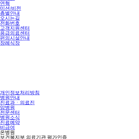
연혁
미션/비전
층별안내
오시는길
전화번호
고객지원센터
응급의료센터
편의시설안내
장례식장
개인정보처리방침
병원안내
진료과ㆍ의료진
암병원
전문센터
병원소식
진료예약
비급여
온병원
보건복지부 의료기관 평가인증