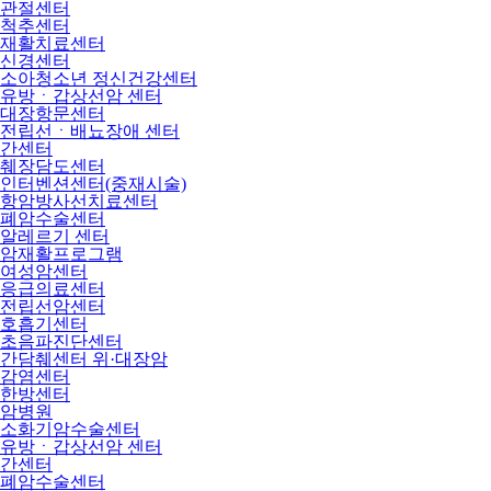
관절센터
척추센터
재활치료센터
신경센터
소아청소년 정신건강센터
유방ㆍ갑상선암 센터
대장항문센터
전립선ㆍ배뇨장애 센터
간센터
췌장담도센터
인터벤션센터(중재시술)
항암방사선치료센터
폐암수술센터
알레르기 센터
암재활프로그램
여성암센터
응급의료센터
전립선암센터
호흡기센터
초음파진단센터
간담췌센터 위·대장암
감염센터
한방센터
암병원
소화기암수술센터
유방ㆍ갑상선암 센터
간센터
폐암수술센터