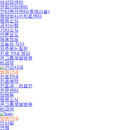
여성암센터
전립선암센터
인터벤션센터(중재시술)
항암방사선치료센터
병원소식
공지사항
기타소식
언론보도
채용정보
오늘의 식단
자주묻는질문
진료 안내 영상
온그룹계열병원
비급여
병원안내
진료안내
진료예약
진료과ㆍ의료진
전문센터
암병원
병원소식
온그룹계열병원
비급여
병원안내
인사말
연혁