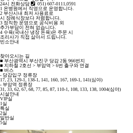
24시 전화상담
051) 607-0111,0591
1
온병원에서
직영으로 운영
합니다.
2
부산시내 최저 사용료로
시 장례식장보다 저렴
합니다.
3
정직한 운영으로 공식비용 외
추가부담이 전혀 없습니다.
4
수육(국내산 냉장 돈육)은 주문 시
조리사가 직접 삶아서
드립니다.
빈소안내
찾아오시는 길
■ 부산광역시 부산진구 당감 2동 966번지
■ 지하철 2호선 > 부암역 > 6번 출구와 연결
■ 버스
- 당감입구 정류장
17, 23, 129-1, 138-1, 141, 160, 167, 169-1, 141(심야)
- 부암역 정류장
31, 33, 62, 67, 68, 77, 85, 87, 110-1, 108, 133, 138, 1004(심야)
시설안내
VIP실
1실
특실
2실
일반실
5실