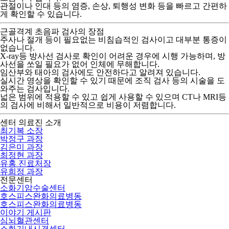
관절이나 인대 등의 염증, 손상, 퇴행성 변화 등을 빠르고 간편하
게 확인할 수 있습니다.
근골격계 초음파 검사의 장점
주사나 절개 등이 필요없는 비침습적인 검사이고 대부분 통증이
없습니다.
X-ray등 방사선 검사로 확인이 어려운 경우에 시행 가능하며, 방
사선을 쏘일 필요가 없어 인체에 무해합니다.
임산부와 태아의 검사에도 안전하다고 알려져 있습니다.
실시간 영상을 확인할 수 있기 때문에 조직 검사 등의 시술을 도
와주는 검사입니다.
넓은 범위에 적용할 수 있고 쉽게 사용할 수 있으며 CT나 MRI등
의 검사에 비해서 일반적으로 비용이 저렴합니다.
센터 의료진 소개
최기복 소장
박정구 과장
김은미 과장
최정현 과장
유홍 진료처장
유희정 과장
전문센터
소화기암수술센터
호스피스완화의료병동
호스피스완화의료병동
이야기 게시판
심뇌혈관센터
소화기내시경센터