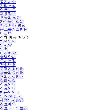
공지사항
기타소식
언론보도
채용정보
오늘의 식단
자주묻는질문
진료 안내 영상
온그룹계열병원
비급여
전체 메뉴
(닫기)
병원안내
인사말
연혁
미션/비전
층별안내
오시는길
전화번호
고객지원센터
응급의료센터
편의시설안내
장례식장
진료안내
진료안내
병문안안내
입/퇴원 안내
제증명서발급
진료예약
진료과ㆍ의료진