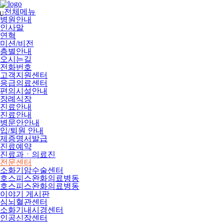
메
뉴
전체메뉴
U
건
병원안내
너
인사말
뛰
연혁
기
미션/비전
층별안내
오시는길
전화번호
고객지원센터
응급의료센터
편의시설안내
장례식장
진료안내
진료안내
병문안안내
입/퇴원 안내
제증명서발급
진료예약
진료과ㆍ의료진
전문센터
소화기암수술센터
호스피스완화의료병동
호스피스완화의료병동
이야기 게시판
심뇌혈관센터
소화기내시경센터
인공신장센터