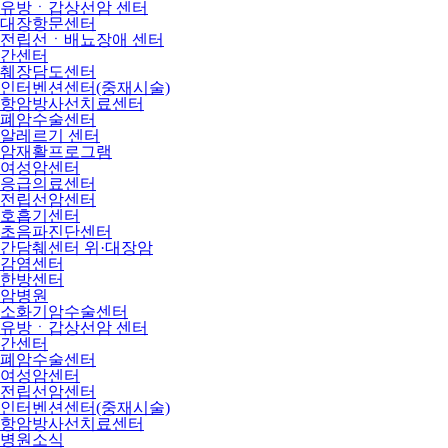
유방ㆍ갑상선암 센터
대장항문센터
전립선ㆍ배뇨장애 센터
간센터
췌장담도센터
인터벤션센터(중재시술)
항암방사선치료센터
폐암수술센터
알레르기 센터
암재활프로그램
여성암센터
응급의료센터
전립선암센터
호흡기센터
초음파진단센터
간담췌센터 위·대장암
감염센터
한방센터
암병원
소화기암수술센터
유방ㆍ갑상선암 센터
간센터
폐암수술센터
여성암센터
전립선암센터
인터벤션센터(중재시술)
항암방사선치료센터
병원소식