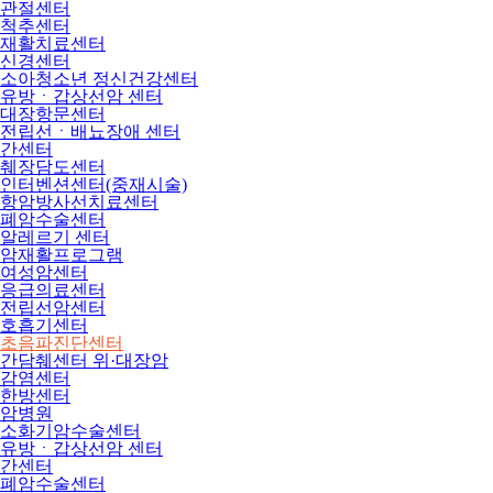
관절센터
척추센터
재활치료센터
신경센터
소아청소년 정신건강센터
유방ㆍ갑상선암 센터
대장항문센터
전립선ㆍ배뇨장애 센터
간센터
췌장담도센터
인터벤션센터(중재시술)
항암방사선치료센터
폐암수술센터
알레르기 센터
암재활프로그램
여성암센터
응급의료센터
전립선암센터
호흡기센터
초음파진단센터
간담췌센터 위·대장암
감염센터
한방센터
암병원
소화기암수술센터
유방ㆍ갑상선암 센터
간센터
폐암수술센터