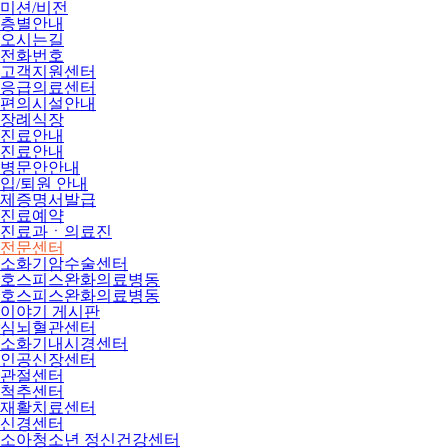
미션/비전
층별안내
오시는길
전화번호
고객지원센터
응급의료센터
편의시설안내
장례식장
진료안내
진료안내
병문안안내
입/퇴원 안내
제증명서발급
진료예약
진료과ㆍ의료진
전문센터
소화기암수술센터
호스피스완화의료병동
호스피스완화의료병동
이야기 게시판
심뇌혈관센터
소화기내시경센터
인공신장센터
관절센터
척추센터
재활치료센터
신경센터
소아청소년 정신건강센터