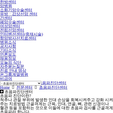
한방센터
암병원
소화기암수술센터
유방ㆍ갑상선암 센터
간센터
폐암수술센터
여성암센터
전립선암센터
인터벤션센터(중재시술)
항암방사선치료센터
병원소식
공지사항
기타소식
언론보도
채용정보
오늘의 식단
자주묻는질문
진료 안내 영상
온그룹계열병원
비급여
Home
전문센터
초음파진단센터
Home
전문센터
초음파진단센터
초음파진단센터
초음파 진단이란?
척추나 관절 부위에 발생한 인대 손상을 회복시켜주고 강화 시켜
주는 치료방법 근골격계는 근육, 인대, 연골, 뼈, 관련 신경이나
혈관 등을 포함하는 것으로 이들에 대한 초음파 검사를 근골격계
초음파라 합니다.