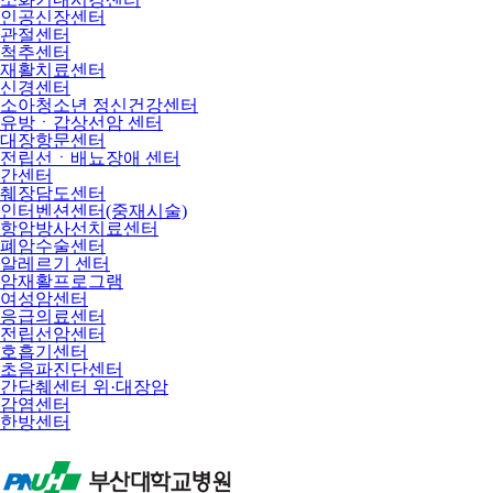
인공신장센터
관절센터
척추센터
재활치료센터
신경센터
소아청소년 정신건강센터
유방ㆍ갑상선암 센터
대장항문센터
전립선ㆍ배뇨장애 센터
간센터
췌장담도센터
인터벤션센터(중재시술)
항암방사선치료센터
폐암수술센터
알레르기 센터
암재활프로그램
여성암센터
응급의료센터
전립선암센터
호흡기센터
초음파진단센터
간담췌센터 위·대장암
감염센터
한방센터