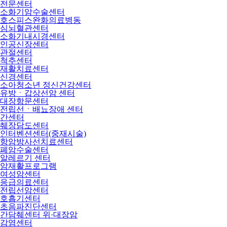
전문센터
소화기암수술센터
호스피스완화의료병동
심뇌혈관센터
소화기내시경센터
인공신장센터
관절센터
척추센터
재활치료센터
신경센터
소아청소년 정신건강센터
유방ㆍ갑상선암 센터
대장항문센터
전립선ㆍ배뇨장애 센터
간센터
췌장담도센터
인터벤션센터(중재시술)
항암방사선치료센터
폐암수술센터
알레르기 센터
암재활프로그램
여성암센터
응급의료센터
전립선암센터
호흡기센터
초음파진단센터
간담췌센터 위·대장암
감염센터