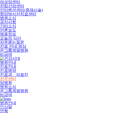
여성암센터
전립선암센터
인터벤션센터(중재시술)
항암방사선치료센터
병원소식
공지사항
기타소식
언론보도
채용정보
오늘의 식단
자주묻는질문
진료 안내 영상
온그룹계열병원
비급여
병원안내
진료안내
진료예약
진료과ㆍ의료진
전문센터
암병원
병원소식
온그룹계열병원
비급여
병원안내
인사말
연혁