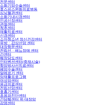
전문센터
소화기암수술센터
호스피스완화의료병동
심뇌혈관센터
소화기내시경센터
인공신장센터
관절센터
척추센터
재활치료센터
신경센터
소아청소년 정신건강센터
유방ㆍ갑상선암 센터
대장항문센터
전립선ㆍ배뇨장애 센터
간센터
췌장담도센터
인터벤션센터(중재시술)
항암방사선치료센터
폐암수술센터
알레르기 센터
암재활프로그램
여성암센터
응급의료센터
전립선암센터
호흡기센터
초음파진단센터
간담췌센터 위·대장암
감염센터