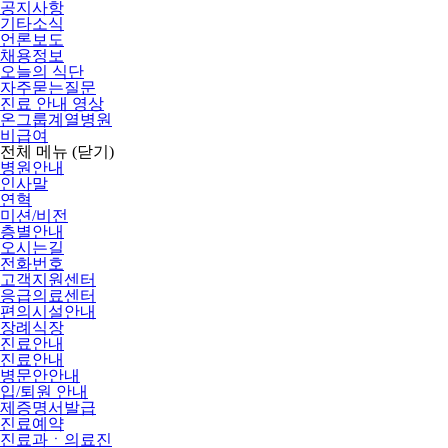
공지사항
기타소식
언론보도
채용정보
오늘의 식단
자주묻는질문
진료 안내 영상
온그룹계열병원
비급여
전체 메뉴
(닫기)
병원안내
인사말
연혁
미션/비전
층별안내
오시는길
전화번호
고객지원센터
응급의료센터
편의시설안내
장례식장
진료안내
진료안내
병문안안내
입/퇴원 안내
제증명서발급
진료예약
진료과ㆍ의료진