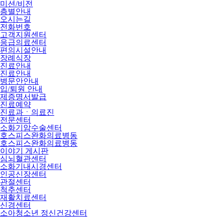
미션/비전
층별안내
오시는길
전화번호
고객지원센터
응급의료센터
편의시설안내
장례식장
진료안내
진료안내
병문안안내
입/퇴원 안내
제증명서발급
진료예약
진료과ㆍ의료진
전문센터
소화기암수술센터
호스피스완화의료병동
호스피스완화의료병동
이야기 게시판
심뇌혈관센터
소화기내시경센터
인공신장센터
관절센터
척추센터
재활치료센터
신경센터
소아청소년 정신건강센터