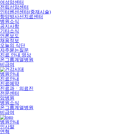
여성암센터
전립선암센터
인터벤션센터(중재시술)
항암방사선치료센터
병원소식
공지사항
기타소식
언론보도
채용정보
오늘의 식단
자주묻는질문
진료 안내 영상
온그룹계열병원
비급여
병원안내
진료안내
진료예약
진료과ㆍ의료진
전문센터
암병원
병원소식
온그룹계열병원
비급여
병원안내
인사말
연혁