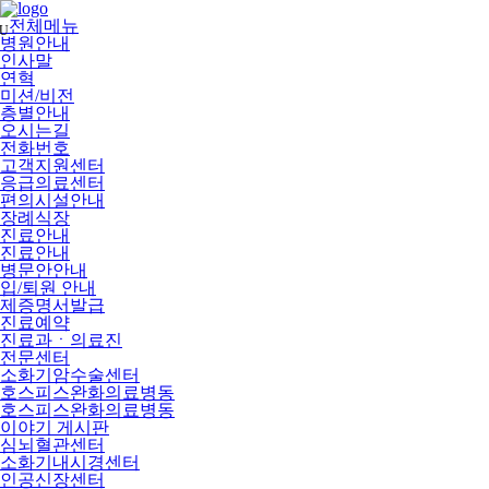
메
뉴
전체메뉴
U
건
병원안내
너
인사말
뛰
연혁
기
미션/비전
층별안내
오시는길
전화번호
고객지원센터
응급의료센터
편의시설안내
장례식장
진료안내
진료안내
병문안안내
입/퇴원 안내
제증명서발급
진료예약
진료과ㆍ의료진
전문센터
소화기암수술센터
호스피스완화의료병동
호스피스완화의료병동
이야기 게시판
심뇌혈관센터
소화기내시경센터
인공신장센터