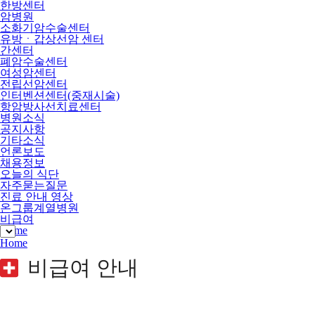
한방센터
암병원
소화기암수술센터
유방ㆍ갑상선암 센터
간센터
폐암수술센터
여성암센터
전립선암센터
인터벤션센터(중재시술)
항암방사선치료센터
병원소식
공지사항
기타소식
언론보도
채용정보
오늘의 식단
자주묻는질문
진료 안내 영상
온그룹계열병원
비급여
Home
Home
비급여 안내