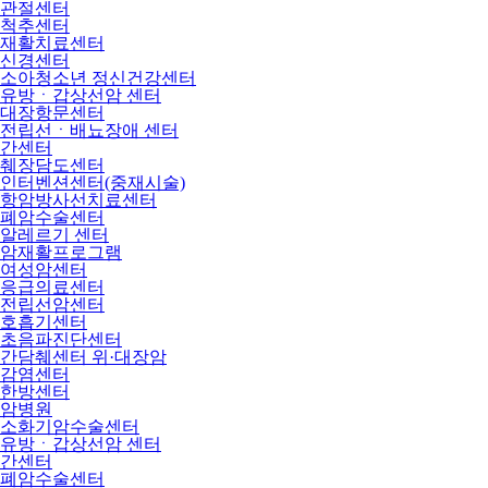
관절센터
척추센터
재활치료센터
신경센터
소아청소년 정신건강센터
유방ㆍ갑상선암 센터
대장항문센터
전립선ㆍ배뇨장애 센터
간센터
췌장담도센터
인터벤션센터(중재시술)
항암방사선치료센터
폐암수술센터
알레르기 센터
암재활프로그램
여성암센터
응급의료센터
전립선암센터
호흡기센터
초음파진단센터
간담췌센터 위·대장암
감염센터
한방센터
암병원
소화기암수술센터
유방ㆍ갑상선암 센터
간센터
폐암수술센터