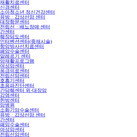
재활치료센터
신경센터
소아청소년 정신건강센터
유방ㆍ갑상선암 센터
대장항문센터
전립선ㆍ배뇨장애 센터
간센터
췌장담도센터
인터벤션센터(중재시술)
항암방사선치료센터
폐암수술센터
알레르기 센터
암재활프로그램
여성암센터
응급의료센터
전립선암센터
호흡기센터
초음파진단센터
간담췌센터 위·대장암
감염센터
한방센터
암병원
소화기암수술센터
유방ㆍ갑상선암 센터
간센터
폐암수술센터
여성암센터
전립선암센터