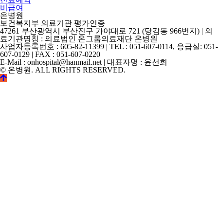
비급여
온병원
보건복지부 의료기관 평가인증
47261 부산광역시 부산진구 가야대로 721 (당감동 966번지) | 의
료기관명칭 : 의료법인 온그룹의료재단 온병원
사업자등록번호 : 605-82-11399 | TEL : 051-607-0114, 응급실: 051-
607-0129 | FAX : 051-607-0220
E-Mail : onhospital@hanmail.net | 대표자명 : 윤선희
© 온병원. ALL RIGHTS RESERVED.
©
k2s0o2d0e0s1i0g1n.
ALL
RIGHTS
RESERVED.