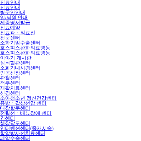
진료안내
진료안내
병문안안내
입/퇴원 안내
제증명서발급
진료예약
진료과ㆍ의료진
전문센터
소화기암수술센터
호스피스완화의료병동
호스피스완화의료병동
이야기 게시판
심뇌혈관센터
소화기내시경센터
인공신장센터
관절센터
척추센터
재활치료센터
신경센터
소아청소년 정신건강센터
유방ㆍ갑상선암 센터
대장항문센터
전립선ㆍ배뇨장애 센터
간센터
췌장담도센터
인터벤션센터(중재시술)
항암방사선치료센터
폐암수술센터