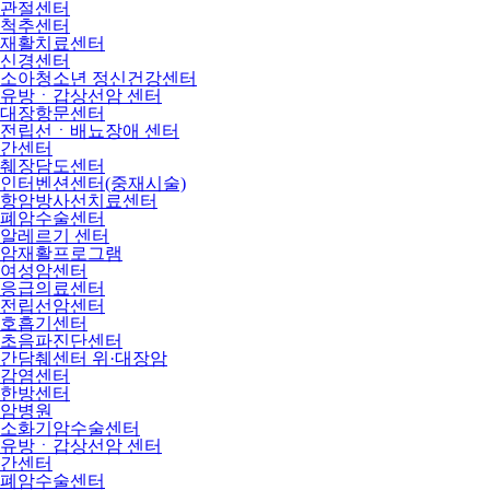
관절센터
척추센터
재활치료센터
신경센터
소아청소년 정신건강센터
유방ㆍ갑상선암 센터
대장항문센터
전립선ㆍ배뇨장애 센터
간센터
췌장담도센터
인터벤션센터(중재시술)
항암방사선치료센터
폐암수술센터
알레르기 센터
암재활프로그램
여성암센터
응급의료센터
전립선암센터
호흡기센터
초음파진단센터
간담췌센터 위·대장암
감염센터
한방센터
암병원
소화기암수술센터
유방ㆍ갑상선암 센터
간센터
폐암수술센터