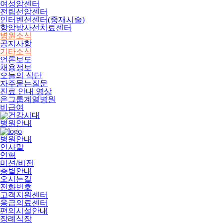
여성암센터
전립선암센터
인터벤션센터(중재시술)
항암방사선치료센터
병원소식
공지사항
기타소식
언론보도
채용정보
오늘의 식단
자주묻는질문
진료 안내 영상
온그룹계열병원
비급여
병원안내
병원안내
인사말
연혁
미션/비전
층별안내
오시는길
전화번호
고객지원센터
응급의료센터
편의시설안내
장례식장