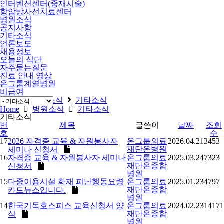
인터벤션센터(중재시술)
항암방사선치료센터
병원소식
공지사항
기타소식
언론보도
채용정보
오늘의 식단
자주묻는질문
진료 안내 영상
온그룹계열병원
비급여
Home
병원소식
기타소식
Home
병원소식
기타소식
기타소식
번
제목
글쓴이
날짜
조회
호
수
17
2026 자격증 교육 & 자원봉사자
온그룹의료
2026.04.21
3453
재단온병원
세미나 신청서
16
자격증 교육 & 자원봉사자 세미나
온그룹의료
2025.03.24
7323
재단온종합
신청서
병원
15
다중이용시설 화재 피난행동요령
온그룹의료
2025.01.23
4797
재단온종합
카드뉴스입니다.
병원
14
한국기독호스피스 교육신청서 양
온그룹의료
2024.02.23
14171
재단온종합
식
병원