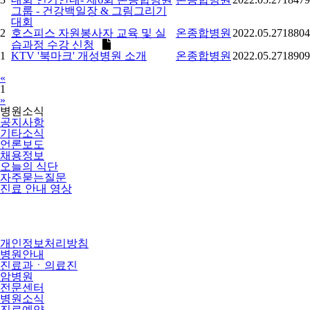
그룹 - 건강백일장 & 그림그리기
대회
2
호스피스 자원봉사자 교육 및 실
온종합병원
2022.05.27
18804
습과정 수강 신청
1
KTV '북마크' 개성병원 소개
온종합병원
2022.05.27
18909
Previous
«
1
Next
»
병원소식
공지사항
기타소식
언론보도
채용정보
오늘의 식단
자주묻는질문
진료 안내 영상
개인정보처리방침
병원안내
진료과ㆍ의료진
암병원
전문센터
병원소식
진료예약