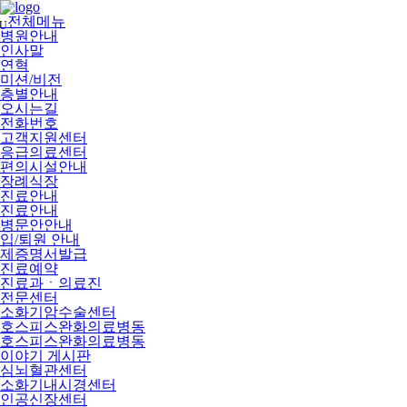
메
뉴
전체메뉴
U
건
병원안내
너
인사말
뛰
연혁
기
미션/비전
층별안내
오시는길
전화번호
고객지원센터
응급의료센터
편의시설안내
장례식장
진료안내
진료안내
병문안안내
입/퇴원 안내
제증명서발급
진료예약
진료과ㆍ의료진
전문센터
소화기암수술센터
호스피스완화의료병동
호스피스완화의료병동
이야기 게시판
심뇌혈관센터
소화기내시경센터
인공신장센터