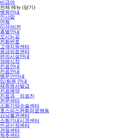
비급여
전체 메뉴
(닫기)
병원안내
인사말
연혁
미션/비전
층별안내
오시는길
전화번호
고객지원센터
응급의료센터
편의시설안내
장례식장
진료안내
진료안내
병문안안내
입/퇴원 안내
제증명서발급
진료예약
진료과ㆍ의료진
전문센터
소화기암수술센터
호스피스완화의료병동
심뇌혈관센터
소화기내시경센터
인공신장센터
관절센터
척추센터