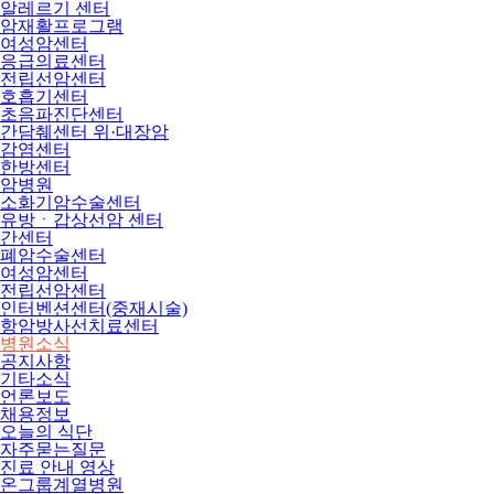
알레르기 센터
암재활프로그램
여성암센터
응급의료센터
전립선암센터
호흡기센터
초음파진단센터
간담췌센터 위·대장암
감염센터
한방센터
암병원
소화기암수술센터
유방ㆍ갑상선암 센터
간센터
폐암수술센터
여성암센터
전립선암센터
인터벤션센터(중재시술)
항암방사선치료센터
병원소식
공지사항
기타소식
언론보도
채용정보
오늘의 식단
자주묻는질문
진료 안내 영상
온그룹계열병원