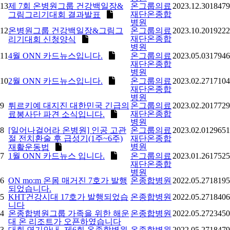
13
제 7회 온병원그룹 건강백일장&
온그룹의료
2023.12.30
18479
재단온종합
그림그리기대회 결과발표
병원
12
온병원그룹 건강백일장&그림그
온그룹의료
2023.10.20
19222
재단온종합
리기대회 신청양식
병원
11
4월 ONN 카드뉴스입니다.
온그룹의료
2023.05.03
17946
재단온종합
병원
10
2월 ONN 카드뉴스입니다.
온그룹의료
2023.02.27
17104
재단온종합
병원
9
튀르키예 대지진 대한민국 긴급의
온그룹의료
2023.02.20
17729
재단온종합
료봉사단 파견 소식입니다.
병원
8
[일어나걸어라 온병원] 인공 고관
온그룹의료
2023.02.01
29651
절 전치환술 후 급성기(1주~6주)
재단온종합
병원
재활운동법
7
1월 ONN 카드뉴스 입니다.
온그룹의료
2023.01.26
17525
재단온종합
병원
6
ON mo:m 온몸 매거진 7호가 발행
온종합병원
2022.05.27
18195
되었습니다.
5
KHT건강시대 17호가 발행되었습
온종합병원
2022.05.27
18406
니다
4
온종합병원그룹 가족을 위한 해운
온종합병원
2022.05.27
23450
대 온 리조트가 오픈하였습니다
3
대회 연기안내- 제6회 온종합병원
온종합병원
2022.05.27
18479