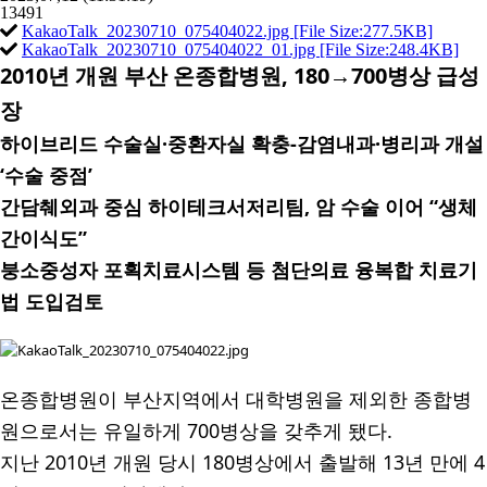
13491
KakaoTalk_20230710_075404022.jpg [File Size:277.5KB]
KakaoTalk_20230710_075404022_01.jpg [File Size:248.4KB]
2010
년 개원 부산 온종합병원
, 180
→
700
병상 급성
장
하이브리드 수술실
·
중환자실 확충
-
감염내과
·
병리과 개설
‘
수술 중점
’
간담췌외과 중심 하이테크서저리팀
,
암 수술 이어
“
생체
간이식도
”
붕소중성자 포획치료시스템 등 첨단의료 융복합 치료기
법 도입검토
온종합병원이 부산지역에서 대학병원을 제외한 종합병
원으로서는 유일하게
700
병상을 갖추게 됐다
.
지난
2010
년 개원 당시
180
병상에서 출발해
13
년 만에
4