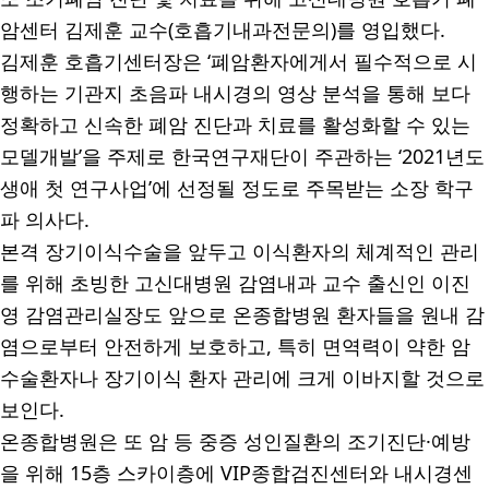
암센터 김제훈 교수
(
호흡기내과전문의
)
를 영입했다
.
김제훈 호흡기센터장은
‘
폐암환자에게서 필수적으로 시
행하는 기관지 초음파 내시경의 영상 분석을 통해 보다
정확하고 신속한 폐암 진단과 치료를 활성화할 수 있는
모델개발
’
을 주제로 한국연구재단이 주관하는
‘2021
년도
생애 첫 연구사업
’
에 선정될 정도로 주목받는 소장 학구
파 의사다
.
본격 장기이식수술을 앞두고 이식환자의 체계적인 관리
를 위해 초빙한 고신대병원 감염내과 교수 출신인 이진
영 감염관리실장도 앞으로 온종합병원 환자들을 원내 감
염으로부터 안전하게 보호하고
,
특히 면역력이 약한 암
수술환자나 장기이식 환자 관리에 크게 이바지할 것으로
보인다
.
온종합병원은 또 암 등 중증 성인질환의 조기진단
·
예방
을 위해
15
층 스카이층에
VIP
종합검진센터와 내시경센