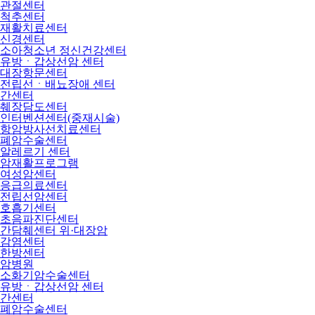
관절센터
척추센터
재활치료센터
신경센터
소아청소년 정신건강센터
유방ㆍ갑상선암 센터
대장항문센터
전립선ㆍ배뇨장애 센터
간센터
췌장담도센터
인터벤션센터(중재시술)
항암방사선치료센터
폐암수술센터
알레르기 센터
암재활프로그램
여성암센터
응급의료센터
전립선암센터
호흡기센터
초음파진단센터
간담췌센터 위·대장암
감염센터
한방센터
암병원
소화기암수술센터
유방ㆍ갑상선암 센터
간센터
폐암수술센터