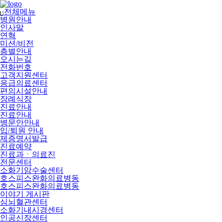
메
뉴
전체메뉴
U
건
병원안내
너
인사말
뛰
연혁
기
미션/비전
층별안내
오시는길
전화번호
고객지원센터
응급의료센터
편의시설안내
장례식장
진료안내
진료안내
병문안안내
입/퇴원 안내
제증명서발급
진료예약
진료과ㆍ의료진
전문센터
소화기암수술센터
호스피스완화의료병동
호스피스완화의료병동
이야기 게시판
심뇌혈관센터
소화기내시경센터
인공신장센터