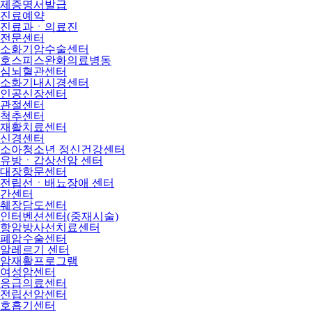
제증명서발급
진료예약
진료과ㆍ의료진
전문센터
소화기암수술센터
호스피스완화의료병동
심뇌혈관센터
소화기내시경센터
인공신장센터
관절센터
척추센터
재활치료센터
신경센터
소아청소년 정신건강센터
유방ㆍ갑상선암 센터
대장항문센터
전립선ㆍ배뇨장애 센터
간센터
췌장담도센터
인터벤션센터(중재시술)
항암방사선치료센터
폐암수술센터
알레르기 센터
암재활프로그램
여성암센터
응급의료센터
전립선암센터
호흡기센터