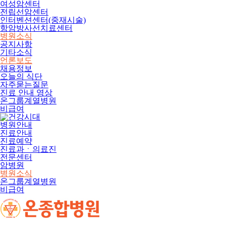
여성암센터
전립선암센터
인터벤션센터(중재시술)
항암방사선치료센터
병원소식
공지사항
기타소식
언론보도
채용정보
오늘의 식단
자주묻는질문
진료 안내 영상
온그룹계열병원
비급여
병원안내
진료안내
진료예약
진료과ㆍ의료진
전문센터
암병원
병원소식
온그룹계열병원
비급여