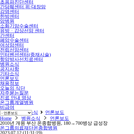
초음파진단센터
간담췌센터 위·대장암
감염센터
한방센터
암병원
소화기암수술센터
유방ㆍ갑상선암 센터
간센터
폐암수술센터
여성암센터
전립선암센터
인터벤션센터(중재시술)
항암방사선치료센터
병원소식
공지사항
기타소식
언론보도
채용정보
오늘의 식단
자주묻는질문
진료 안내 영상
온그룹계열병원
비급여
Home
병원소식
언론보도
Home
병원소식
언론보도
2010년 개원 부산 온종합병원, 180→700병상 급성장
온그룹의료재단온종합병원
2023,07,12
(11:31:19)