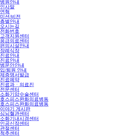
병원안내
인사말
연혁
미션/비전
층별안내
오시는길
전화번호
고객지원센터
응급의료센터
편의시설안내
장례식장
진료안내
진료안내
병문안안내
입/퇴원 안내
제증명서발급
진료예약
진료과ㆍ의료진
전문센터
소화기암수술센터
호스피스완화의료병동
호스피스완화의료병동
이야기 게시판
심뇌혈관센터
소화기내시경센터
인공신장센터
관절센터
척추센터