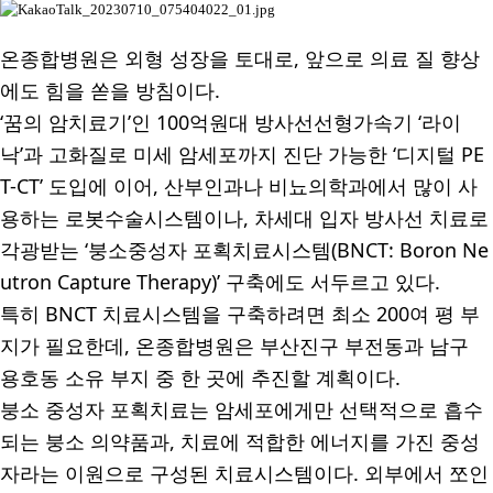
온종합병원은 외형 성장을 토대로
,
앞으로 의료 질 향상
에도 힘을 쏟을 방침이다
.
‘
꿈의 암치료기
’
인
100
억원대 방사선선형가속기
‘
라이
낙
’
과 고화질로 미세 암세포까지 진단 가능한
‘
디지털
PE
T-CT’
도입에 이어
,
산부인과나 비뇨의학과에서 많이 사
용하는 로봇수술시스템이나
,
차세대 입자 방사선 치료로
각광받는
‘
붕소중성자 포획치료시스템
(BNCT: Boron Ne
utron Capture Therapy)’
구축에도 서두르고 있다
.
특히
BNCT
치료시스템을 구축하려면 최소
200
여 평 부
지가 필요한데
,
온종합병원은 부산진구 부전동과 남구
용호동 소유 부지 중 한 곳에 추진할 계획이다
.
붕소 중성자 포획치료는 암세포에게만 선택적으로 흡수
되는 붕소 의약품과
,
치료에 적합한 에너지를 가진 중성
자라는 이원으로 구성된 치료시스템이다
.
외부에서 쪼인