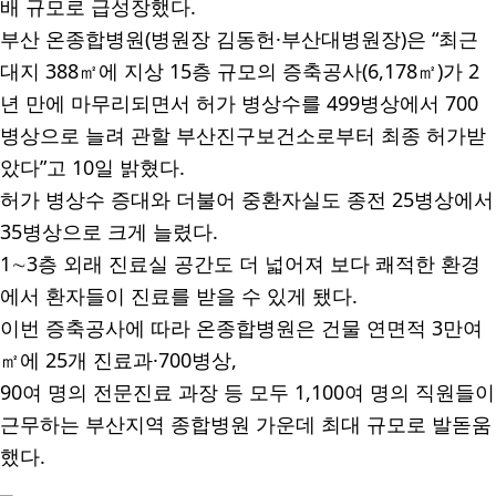
배 규모로 급성장했다
.
부산 온종합병원
(
병원장 김동헌
·
부산대병원장
)
은
“
최근
대지
388
㎡
에 지상
15
층 규모의 증축공사
(6,178
㎡
)
가
2
년 만에 마무리되면서 허가 병상수를
499
병상에서
700
병상으로 늘려 관할 부산진구보건소로부터 최종 허가받
았다
”
고
10
일 밝혔다
.
허가 병상수 증대와 더불어 중환자실도 종전
25
병상에서
35
병상으로 크게 늘렸다
.
1
∼
3
층 외래 진료실 공간도 더 넓어져 보다 쾌적한 환경
에서 환자들이 진료를 받을 수 있게 됐다
.
이번 증축공사에 따라 온종합병원은 건물 연면적
3
만여
㎡
에
25
개 진료과
·700
병상
,
90
여 명의 전문진료 과장 등 모두
1,100
여 명의 직원들이
근무하는 부산지역 종합병원 가운데 최대 규모로 발돋움
했다
.