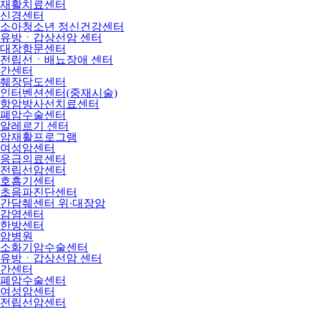
재활치료센터
신경센터
소아청소년 정신건강센터
유방ㆍ갑상선암 센터
대장항문센터
전립선ㆍ배뇨장애 센터
간센터
췌장담도센터
인터벤션센터(중재시술)
항암방사선치료센터
폐암수술센터
알레르기 센터
암재활프로그램
여성암센터
응급의료센터
전립선암센터
호흡기센터
초음파진단센터
간담췌센터 위·대장암
감염센터
한방센터
암병원
소화기암수술센터
유방ㆍ갑상선암 센터
간센터
폐암수술센터
여성암센터
전립선암센터