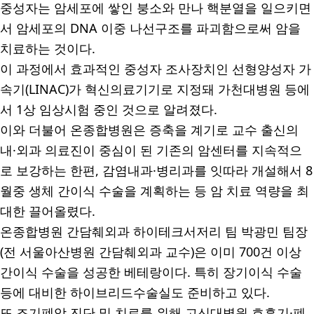
중성자는 암세포에 쌓인 붕소와 만나 핵분열을 일으키면
서 암세포의
DNA
이중 나선구조를 파괴함으로써 암을
치료하는 것이다
.
이 과정에서 효과적인 중성자 조사장치인 선형양성자 가
속기
(LINAC)
가 혁신의료기기로 지정돼 가천대병원 등에
서
1
상 임상시험 중인 것으로 알려졌다
.
이와 더불어 온종합병원은 증축을 계기로 교수 출신의
내
·
외과 의료진이 중심이 된 기존의 암센터를 지속적으
로 보강하는 한편
,
감염내과
·
병리과를 잇따라 개설해서
8
월중 생체 간이식 수술을 계획하는 등 암 치료 역량을 최
대한 끌어올렸다
.
온종합병원 간담췌외과 하이테크서저리 팀 박광민 팀장
(
전 서울아산병원 간담췌외과 교수
)
은 이미
700
건 이상
간이식 수술을 성공한 베테랑이다
.
특히 장기이식 수술
등에 대비한 하이브리드수술실도 준비하고 있다
.
또 조기폐암 진단 및 치료를 위해 고신대병원 호흡기
·
폐