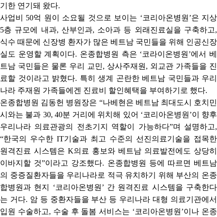
기한 연기돼 왔다
.
사업비
50
억 원이 소요될 것으로 보이는
‘
코리아온병원
’
은 지
5
층 규모에 내과
,
산부인과
,
소아과 등 외래진료실을 구축하고
식수 때문에 신장병 환자가 많은 베트남 국민들을 위해 인공신장
실도 운영할 계획이다
.
온종합병원 측은
‘
코라이온병원
’
에서 
트남 국민들은 물론 우리 교민
,
상사주재원
,
외교관 가족들을 진
료할 것이라고 밝혔다
.
특히 생계 곤란한 베트남 국민들과 우리
나라 주재원 가족들에겐 진료비 할인혜택을 부여하기로 했다
.
온종합병원 김동헌 병원장은
“
나베현은 베트남 최대도시 호치민
시와는 불과
30, 40
분 거리에 위치해 있어
‘
코리아온병원
’
이 향후
우리나라 의료관광의 전초기지 역할이 가능하다
”
며 설명하고
“
한국의 우수한
IT
기술과 최고 수준의 선진의료기술을 접목한
원격진료 시스템은
K
의료 홍보와 베트남 의료발전에도 상당히
이바지할 것
”
이라고 강조했다
.
온종합병원 등에 따르면 베트
의 중증질환자들을 우리나라로 적극 유치하기 위해 부산의 온종
합병원과 현지
‘
코리아온병원
’
간 원격진료 시스템을 구축한
는 거다
.
암 등 중환자들을 부산 등 우리나라 대형 의료기관에
입원 수술하고
,
수술 후 돌봄 서비스는
‘
코리아온병원
’
이나 온