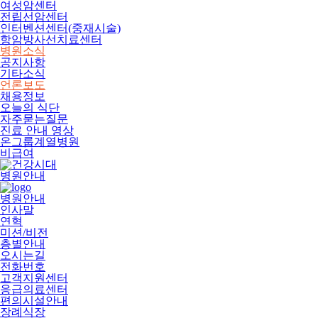
여성암센터
전립선암센터
인터벤션센터(중재시술)
항암방사선치료센터
병원소식
공지사항
기타소식
언론보도
채용정보
오늘의 식단
자주묻는질문
진료 안내 영상
온그룹계열병원
비급여
병원안내
병원안내
인사말
연혁
미션/비전
층별안내
오시는길
전화번호
고객지원센터
응급의료센터
편의시설안내
장례식장