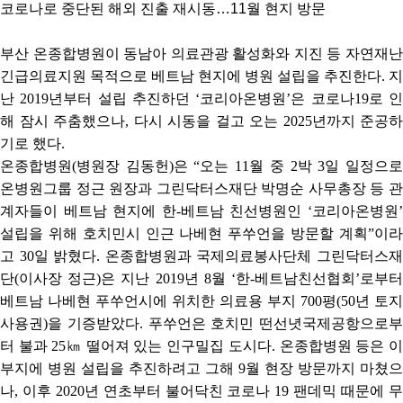
코로나로 중단된 해외 진출 재시동
…
11
월 현지 방문
부산 온종합병원이 동남아 의료관광 활성화와 지진 등 자연재난
긴급의료지원 목적으로 베트남 현지에 병원 설립을 추진한다
.
지
난
2019
년부터 설립 추진하던
‘
코리아온병원
’
은 코로나
19
로 
해 잠시 주춤했으나
,
다시 시동을 걸고 오는
2025
년까지 준공하
기로 했다
.
온종합병원
(
병원장 김동헌
)
은
“
오는
11
월 중
2
박
3
일 일정으
온병원그룹 정근 원장과 그린닥터스재단 박명순 사무총장 등 관
계자들이 베트남 현지에 한
-
베트남 친선병원인
‘
코리아온병원
설립을 위해 호치민시 인근 나베현 푸쑤언을 방문할 계획
”
이라
고
30
일 밝혔다
.
온종합병원과 국제의료봉사단체 그린닥터스
단
(
이사장 정근
)
은 지난
2019
년
8
월
‘
한
-
베트남친선협회
’
로부
베트남 나베현 푸쑤언시에 위치한 의료용 부지
700
평
(50
년 토지
사용권
)
을 기증받았다
.
푸쑤언은 호치민 떤선녓국제공항으로부
터 불과
25
㎞
떨어져 있는 인구밀집 도시다
.
온종합병원 등은 
부지에 병원 설립을 추진하려고 그해
9
월 현장 방문까지 마쳤으
나
,
이후
2020
년 연초부터 불어닥친 코로나
19
팬데믹 때문에 