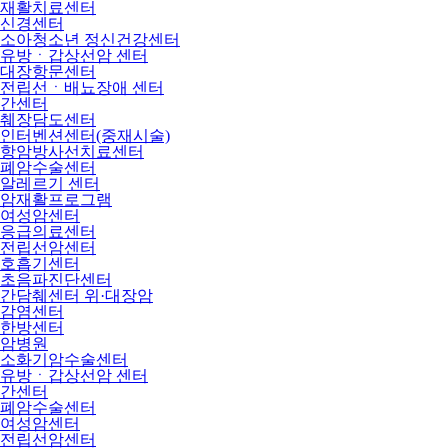
재활치료센터
신경센터
소아청소년 정신건강센터
유방ㆍ갑상선암 센터
대장항문센터
전립선ㆍ배뇨장애 센터
간센터
췌장담도센터
인터벤션센터(중재시술)
항암방사선치료센터
폐암수술센터
알레르기 센터
암재활프로그램
여성암센터
응급의료센터
전립선암센터
호흡기센터
초음파진단센터
간담췌센터 위·대장암
감염센터
한방센터
암병원
소화기암수술센터
유방ㆍ갑상선암 센터
간센터
폐암수술센터
여성암센터
전립선암센터