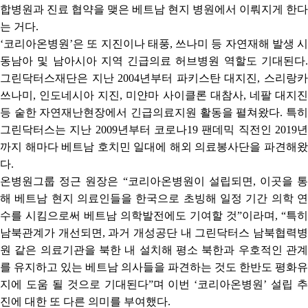
합병원과 진료 협약을 맺은 베트남 현지 병원에서 이뤄지게 한다
는 거다
.
‘
코리아온병원
’
은 또 지진이나 태풍
,
쓰나미 등 자연재해 발생 시
동남아 및 남아시아 지역 긴급의료 허브병원 역할도 기대된다
.
그린닥터스재단은 지난
2004
년부터 파키스탄 대지진
,
스리랑
쓰나미
,
인도네시아 지진
,
미얀마 사이클론 대참사
,
네팔 대지
등 숱한 자연재난현장에서 긴급의료지원 활동을 펼쳐왔다
.
특
그린닥터스는 지난
2009
년부터 코로나
19
팬데믹 직전인
2019
까지 해마다 베트남 호치민 일대에 해외 의료봉사단을 파견해왔
다
.
온병원그룹 정근 원장은
“
코리아온병원이 설립되면
,
이곳을 
해 베트남 현지 의료인들을 한국으로 초빙해 일정 기간 의학 연
수를 시킴으로써 베트남 의학발전에도 기여할 것
”
이라며
, “
특히
남북관계가 개선되면
,
과거 개성공단 내 그린닥터스 남북협력
원 같은 의료기관을 북한 내 설치해 평소 북한과 우호적인 관계
를 유지하고 있는 베트남 의사들을 파견하는 것도 한반도 평화유
지에 도움 될 것으로 기대된다
”
며 이번
‘
코리아온병원
’
설립 추
진에 대한 또 다른 의미를 부여했다
.