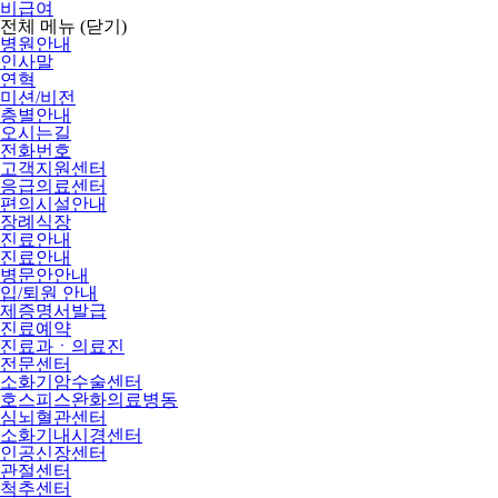
비급여
전체 메뉴
(닫기)
병원안내
인사말
연혁
미션/비전
층별안내
오시는길
전화번호
고객지원센터
응급의료센터
편의시설안내
장례식장
진료안내
진료안내
병문안안내
입/퇴원 안내
제증명서발급
진료예약
진료과ㆍ의료진
전문센터
소화기암수술센터
호스피스완화의료병동
심뇌혈관센터
소화기내시경센터
인공신장센터
관절센터
척추센터