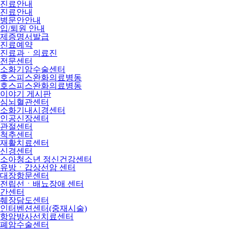
진료안내
진료안내
병문안안내
입/퇴원 안내
제증명서발급
진료예약
진료과ㆍ의료진
전문센터
소화기암수술센터
호스피스완화의료병동
호스피스완화의료병동
이야기 게시판
심뇌혈관센터
소화기내시경센터
인공신장센터
관절센터
척추센터
재활치료센터
신경센터
소아청소년 정신건강센터
유방ㆍ갑상선암 센터
대장항문센터
전립선ㆍ배뇨장애 센터
간센터
췌장담도센터
인터벤션센터(중재시술)
항암방사선치료센터
폐암수술센터