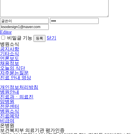
Editor
비밀글 기능
닫기
병원소식
공지사항
기타소식
언론보도
채용정보
오늘의 식단
자주묻는질문
진료 안내 영상
개인정보처리방침
병원안내
진료과ㆍ의료진
암병원
전문센터
병원소식
진료예약
비급여
온병원
보건복지부 의료기관 평가인증