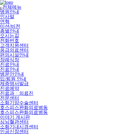
메
뉴
전체메뉴
U
건
병원안내
너
인사말
뛰
연혁
기
미션/비전
층별안내
오시는길
전화번호
고객지원센터
응급의료센터
편의시설안내
장례식장
진료안내
진료안내
병문안안내
입/퇴원 안내
제증명서발급
진료예약
진료과ㆍ의료진
전문센터
소화기암수술센터
호스피스완화의료병동
호스피스완화의료병동
이야기 게시판
심뇌혈관센터
소화기내시경센터
인공신장센터