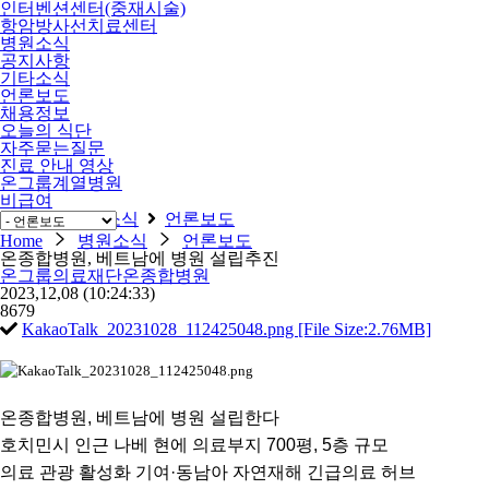
인터벤션센터(중재시술)
항암방사선치료센터
병원소식
공지사항
기타소식
언론보도
채용정보
오늘의 식단
자주묻는질문
진료 안내 영상
온그룹계열병원
비급여
Home
병원소식
언론보도
Home
병원소식
언론보도
온종합병원, 베트남에 병원 설립추진
온그룹의료재단온종합병원
2023,12,08
(10:24:33)
8679
KakaoTalk_20231028_112425048.png [File Size:2.76MB]
온종합병원
,
베트남에 병원 설립한다
호치민시 인근 나베 현에 의료부지
700
평
, 5
층 규모
의료 관광 활성화 기여
·
동남아 자연재해 긴급의료 허브