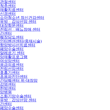
관절센터
척추센터
재활치료센터
신경센터
소아청소년 정신건강센터
유방ㆍ갑상선암 센터
대장항문센터
전립선ㆍ배뇨장애 센터
간센터
췌장담도센터
인터벤션센터(중재시술)
항암방사선치료센터
폐암수술센터
알레르기 센터
암재활프로그램
여성암센터
응급의료센터
전립선암센터
호흡기센터
초음파진단센터
간담췌센터 위·대장암
감염센터
한방센터
암병원
소화기암수술센터
유방ㆍ갑상선암 센터
간센터
폐암수술센터