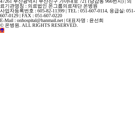
47261 부산광역시 부산진구 가야대로 721 (당감동 966번지) | 의
료기관명칭 : 의료법인 온그룹의료재단 온병원
사업자등록번호 : 605-82-11399 | TEL : 051-607-0114, 응급실: 051-
607-0129 | FAX : 051-607-0220
E-Mail : onhospital@hanmail.net | 대표자명 : 윤선희
© 온병원. ALL RIGHTS RESERVED.
©
k2s0o2d0e0s1i0g1n.
ALL
RIGHTS
RESERVED.