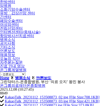
한방센터
암병원
소화기암수술센터
유방ㆍ갑상선암 센터
간센터
폐암수술센터
여성암센터
전립선암센터
인터벤션센터(중재시술)
항암방사선치료센터
병원소식
공지사항
기타소식
언론보도
채용정보
오늘의 식단
자주묻는질문
진료 안내 영상
온그룹계열병원
비급여
Home
병원소식
언론보도
Home
병원소식
언론보도
그린닥터스-온종합병원, 부산 ‘의료 오지’ 왕진 봉사
온그룹의료재단온종합병원
2023,12,08
(10:27:45)
8849
KakaoTalk_20231112_153508873_02.jpg [File Size:708.1KB]
KakaoTalk_20231112_153508873_03.jpg [File Size:421.1KB]
KakaoTalk_20231112_153508873.jpg [File Size:373.8KB]