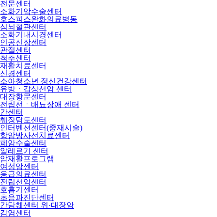
전문센터
소화기암수술센터
호스피스완화의료병동
심뇌혈관센터
소화기내시경센터
인공신장센터
관절센터
척추센터
재활치료센터
신경센터
소아청소년 정신건강센터
유방ㆍ갑상선암 센터
대장항문센터
전립선ㆍ배뇨장애 센터
간센터
췌장담도센터
인터벤션센터(중재시술)
항암방사선치료센터
폐암수술센터
알레르기 센터
암재활프로그램
여성암센터
응급의료센터
전립선암센터
호흡기센터
초음파진단센터
간담췌센터 위·대장암
감염센터