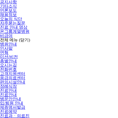
공지사항
기타소식
언론보도
채용정보
오늘의 식단
자주묻는질문
진료 안내 영상
온그룹계열병원
비급여
전체 메뉴
(닫기)
병원안내
인사말
연혁
미션/비전
층별안내
오시는길
전화번호
고객지원센터
응급의료센터
편의시설안내
장례식장
진료안내
진료안내
병문안안내
입/퇴원 안내
제증명서발급
진료예약
진료과ㆍ의료진