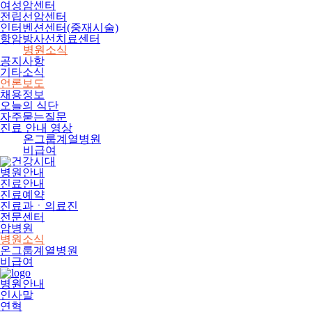
여성암센터
전립선암센터
인터벤션센터(중재시술)
항암방사선치료센터
병원소식
공지사항
기타소식
언론보도
채용정보
오늘의 식단
자주묻는질문
진료 안내 영상
온그룹계열병원
비급여
병원안내
진료안내
진료예약
진료과ㆍ의료진
전문센터
암병원
병원소식
온그룹계열병원
비급여
병원안내
인사말
연혁