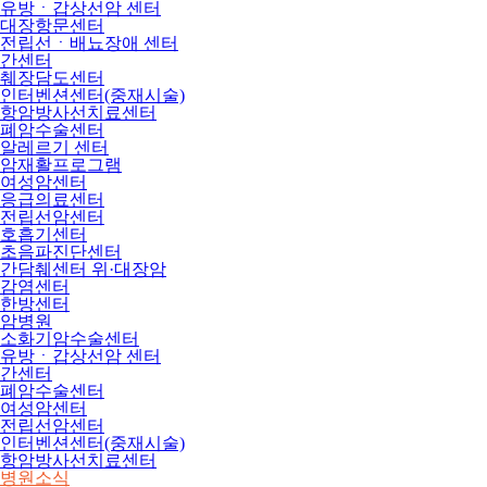
유방ㆍ갑상선암 센터
대장항문센터
전립선ㆍ배뇨장애 센터
간센터
췌장담도센터
인터벤션센터(중재시술)
항암방사선치료센터
폐암수술센터
알레르기 센터
암재활프로그램
여성암센터
응급의료센터
전립선암센터
호흡기센터
초음파진단센터
간담췌센터 위·대장암
감염센터
한방센터
암병원
소화기암수술센터
유방ㆍ갑상선암 센터
간센터
폐암수술센터
여성암센터
전립선암센터
인터벤션센터(중재시술)
항암방사선치료센터
병원소식