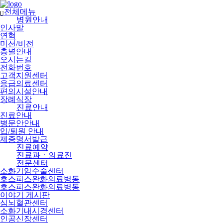
메
뉴
전체메뉴
U
건
병원안내
너
인사말
뛰
연혁
기
미션/비전
층별안내
오시는길
전화번호
고객지원센터
응급의료센터
편의시설안내
장례식장
진료안내
진료안내
병문안안내
입/퇴원 안내
제증명서발급
진료예약
진료과ㆍ의료진
전문센터
소화기암수술센터
호스피스완화의료병동
호스피스완화의료병동
이야기 게시판
심뇌혈관센터
소화기내시경센터
인공신장센터