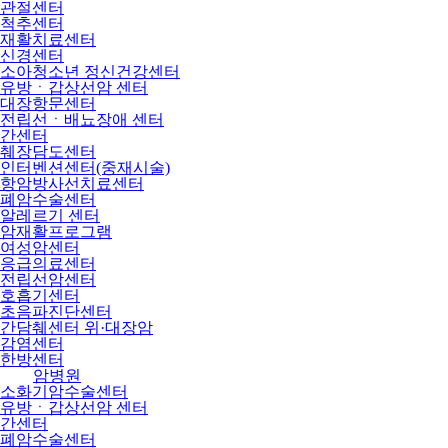
관절센터
척추센터
재활치료센터
신경센터
소아청소년 정신건강센터
유방ㆍ갑상선암 센터
대장항문센터
전립선ㆍ배뇨장애 센터
간센터
췌장담도센터
인터벤션센터(중재시술)
항암방사선치료센터
폐암수술센터
알레르기 센터
암재활프로그램
여성암센터
응급의료센터
전립선암센터
호흡기센터
초음파진단센터
간담췌센터 위·대장암
감염센터
한방센터
암병원
소화기암수술센터
유방ㆍ갑상선암 센터
간센터
폐암수술센터