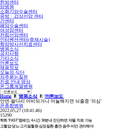
한방센터
암병원
소화기암수술센터
유방ㆍ갑상선암 센터
간센터
폐암수술센터
여성암센터
전립선암센터
인터벤션센터(중재시술)
항암방사선치료센터
병원소식
공지사항
기타소식
언론보도
채용정보
오늘의 식단
자주묻는질문
진료 안내 영상
온그룹계열병원
비급여
Home
병원소식
언론보도
Home
병원소식
언론보도
안면·팔다리 마비되거나 어눌해지면 뇌졸중 '의심'
온종합병원
2022,05,27
(18:41:46)
15290
학회 'FAST'캠페인, 4시간 30분내 진단하면 약물 치료 가능
고혈압·당뇨·고지질혈증·심장질환·흡연·음주·비만 관리해야