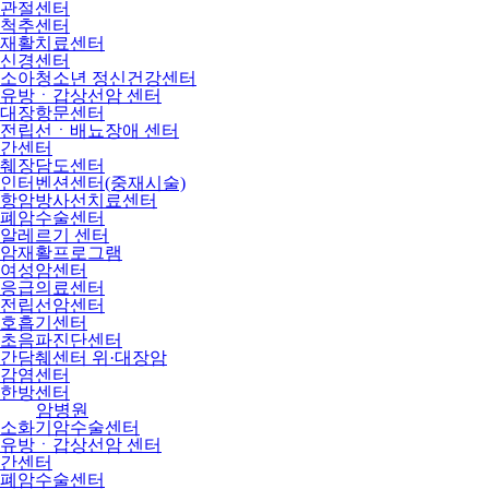
관절센터
척추센터
재활치료센터
신경센터
소아청소년 정신건강센터
유방ㆍ갑상선암 센터
대장항문센터
전립선ㆍ배뇨장애 센터
간센터
췌장담도센터
인터벤션센터(중재시술)
항암방사선치료센터
폐암수술센터
알레르기 센터
암재활프로그램
여성암센터
응급의료센터
전립선암센터
호흡기센터
초음파진단센터
간담췌센터 위·대장암
감염센터
한방센터
암병원
소화기암수술센터
유방ㆍ갑상선암 센터
간센터
폐암수술센터