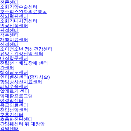
전문센터
소화기암수술센터
호스피스완화의료병동
심뇌혈관센터
소화기내시경센터
인공신장센터
관절센터
척추센터
재활치료센터
신경센터
소아청소년 정신건강센터
유방ㆍ갑상선암 센터
대장항문센터
전립선ㆍ배뇨장애 센터
간센터
췌장담도센터
인터벤션센터(중재시술)
항암방사선치료센터
폐암수술센터
알레르기 센터
암재활프로그램
여성암센터
응급의료센터
전립선암센터
호흡기센터
초음파진단센터
간담췌센터 위·대장암
감염센터