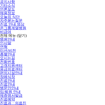
공지사항
기타소식
언론보도
채용정보
오늘의 식단
자주묻는질문
진료 안내 영상
온그룹계열병원
비급여
전체 메뉴
(닫기)
병원안내
인사말
연혁
미션/비전
층별안내
오시는길
전화번호
고객지원센터
응급의료센터
편의시설안내
장례식장
진료안내
진료안내
병문안안내
입/퇴원 안내
제증명서발급
진료예약
진료과ㆍ의료진