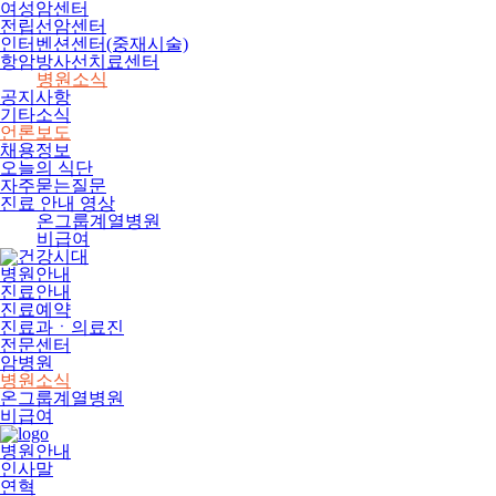
여성암센터
전립선암센터
인터벤션센터(중재시술)
항암방사선치료센터
병원소식
공지사항
기타소식
언론보도
채용정보
오늘의 식단
자주묻는질문
진료 안내 영상
온그룹계열병원
비급여
병원안내
진료안내
진료예약
진료과ㆍ의료진
전문센터
암병원
병원소식
온그룹계열병원
비급여
병원안내
인사말
연혁