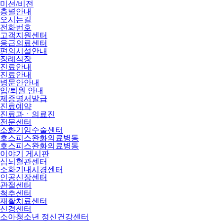
미션/비전
층별안내
오시는길
전화번호
고객지원센터
응급의료센터
편의시설안내
장례식장
진료안내
진료안내
병문안안내
입/퇴원 안내
제증명서발급
진료예약
진료과ㆍ의료진
전문센터
소화기암수술센터
호스피스완화의료병동
호스피스완화의료병동
이야기 게시판
심뇌혈관센터
소화기내시경센터
인공신장센터
관절센터
척추센터
재활치료센터
신경센터
소아청소년 정신건강센터