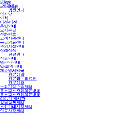
메
뉴
전체메뉴
U
건
병원안내
너
인사말
뛰
연혁
기
미션/비전
층별안내
오시는길
전화번호
고객지원센터
응급의료센터
편의시설안내
장례식장
진료안내
진료안내
병문안안내
입/퇴원 안내
제증명서발급
진료예약
진료과ㆍ의료진
전문센터
소화기암수술센터
호스피스완화의료병동
호스피스완화의료병동
이야기 게시판
심뇌혈관센터
소화기내시경센터
인공신장센터