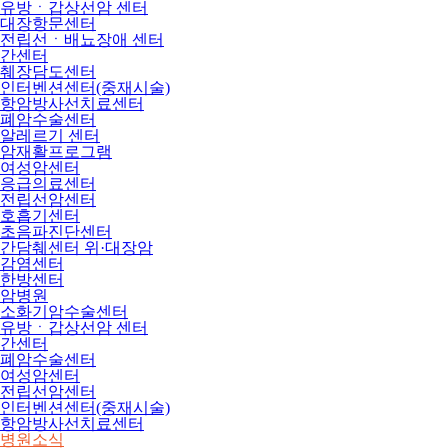
유방ㆍ갑상선암 센터
대장항문센터
전립선ㆍ배뇨장애 센터
간센터
췌장담도센터
인터벤션센터(중재시술)
항암방사선치료센터
폐암수술센터
알레르기 센터
암재활프로그램
여성암센터
응급의료센터
전립선암센터
호흡기센터
초음파진단센터
간담췌센터 위·대장암
감염센터
한방센터
암병원
소화기암수술센터
유방ㆍ갑상선암 센터
간센터
폐암수술센터
여성암센터
전립선암센터
인터벤션센터(중재시술)
항암방사선치료센터
병원소식