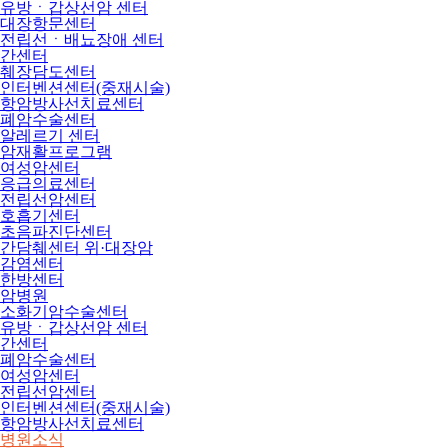
유방ㆍ갑상선암 센터
대장항문센터
전립선ㆍ배뇨장애 센터
간센터
췌장담도센터
인터벤션센터(중재시술)
항암방사선치료센터
폐암수술센터
알레르기 센터
암재활프로그램
여성암센터
응급의료센터
전립선암센터
호흡기센터
초음파진단센터
간담췌센터 위·대장암
감염센터
한방센터
암병원
소화기암수술센터
유방ㆍ갑상선암 센터
간센터
폐암수술센터
여성암센터
전립선암센터
인터벤션센터(중재시술)
항암방사선치료센터
병원소식