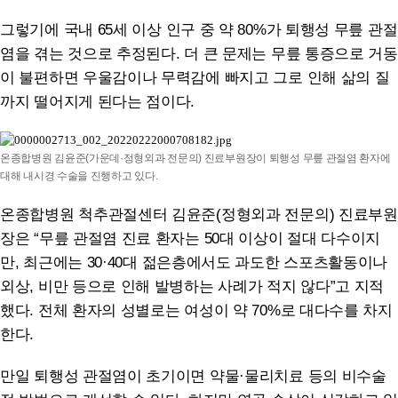
그렇기에 국내
65
세 이상 인구 중 약
80
%가 퇴행성 무릎 관절
염을 겪는 것으로 추정된다. 더 큰 문제는 무릎 통증으로 거동
이 불편하면 우울감이나 무력감에 빠지고 그로 인해 삶의 질
까지 떨어지게 된다는 점이다.
온종합병원 김윤준(가운데·정형외과 전문의) 진료부원장이 퇴행성 무릎 관절염 환자에
대해 내시경 수술을 진행하고 있다.
온종합병원 척추관절센터 김윤준(정형외과 전문의) 진료부원
장은 “무릎 관절염 진료 환자는
50
대 이상이 절대 다수이지
만, 최근에는
30·40
대 젊은층에서도 과도한 스포츠활동이나
외상, 비만 등으로 인해 발병하는 사례가 적지 않다”고 지적
했다. 전체 환자의 성별로는 여성이 약
70
%로 대다수를 차지
한다.
만일 퇴행성 관절염이 초기이면 약물·물리치료 등의 비수술