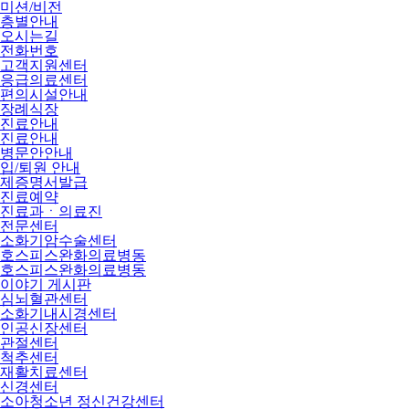
미션/비전
층별안내
오시는길
전화번호
고객지원센터
응급의료센터
편의시설안내
장례식장
진료안내
진료안내
병문안안내
입/퇴원 안내
제증명서발급
진료예약
진료과ㆍ의료진
전문센터
소화기암수술센터
호스피스완화의료병동
호스피스완화의료병동
이야기 게시판
심뇌혈관센터
소화기내시경센터
인공신장센터
관절센터
척추센터
재활치료센터
신경센터
소아청소년 정신건강센터