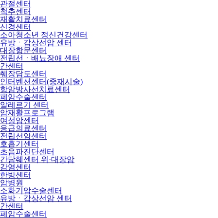
관절센터
척추센터
재활치료센터
신경센터
소아청소년 정신건강센터
유방ㆍ갑상선암 센터
대장항문센터
전립선ㆍ배뇨장애 센터
간센터
췌장담도센터
인터벤션센터(중재시술)
항암방사선치료센터
폐암수술센터
알레르기 센터
암재활프로그램
여성암센터
응급의료센터
전립선암센터
호흡기센터
초음파진단센터
간담췌센터 위·대장암
감염센터
한방센터
암병원
소화기암수술센터
유방ㆍ갑상선암 센터
간센터
폐암수술센터