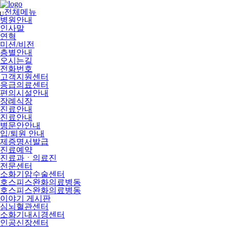
메
뉴
전체메뉴
U
건
병원안내
너
인사말
뛰
연혁
기
미션/비전
층별안내
오시는길
전화번호
고객지원센터
응급의료센터
편의시설안내
장례식장
진료안내
진료안내
병문안안내
입/퇴원 안내
제증명서발급
진료예약
진료과ㆍ의료진
전문센터
소화기암수술센터
호스피스완화의료병동
호스피스완화의료병동
이야기 게시판
심뇌혈관센터
소화기내시경센터
인공신장센터