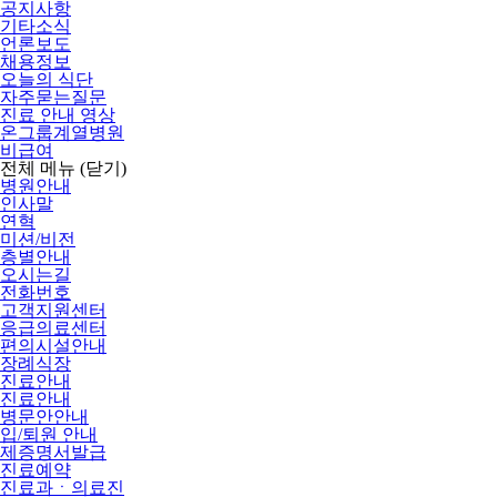
공지사항
기타소식
언론보도
채용정보
오늘의 식단
자주묻는질문
진료 안내 영상
온그룹계열병원
비급여
전체 메뉴
(닫기)
병원안내
인사말
연혁
미션/비전
층별안내
오시는길
전화번호
고객지원센터
응급의료센터
편의시설안내
장례식장
진료안내
진료안내
병문안안내
입/퇴원 안내
제증명서발급
진료예약
진료과ㆍ의료진