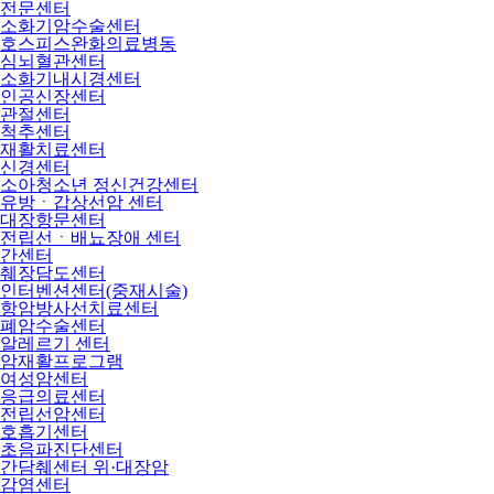
전문센터
소화기암수술센터
호스피스완화의료병동
심뇌혈관센터
소화기내시경센터
인공신장센터
관절센터
척추센터
재활치료센터
신경센터
소아청소년 정신건강센터
유방ㆍ갑상선암 센터
대장항문센터
전립선ㆍ배뇨장애 센터
간센터
췌장담도센터
인터벤션센터(중재시술)
항암방사선치료센터
폐암수술센터
알레르기 센터
암재활프로그램
여성암센터
응급의료센터
전립선암센터
호흡기센터
초음파진단센터
간담췌센터 위·대장암
감염센터