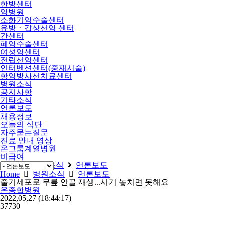
한방센터
암병원
소화기암수술센터
유방ㆍ갑상선암 센터
간센터
폐암수술센터
여성암센터
전립선암센터
인터벤션센터(중재시술)
항암방사선치료센터
병원소식
공지사항
기타소식
언론보도
채용정보
오늘의 식단
자주묻는질문
진료 안내 영상
온그룹계열병원
비급여
Home
병원소식
언론보도
Home
병원소식
언론보도
줄기세포로 무릎 연골 재생...시기 놓치면 못해요
온종합병원
2022,05,27
(18:44:17)
37730