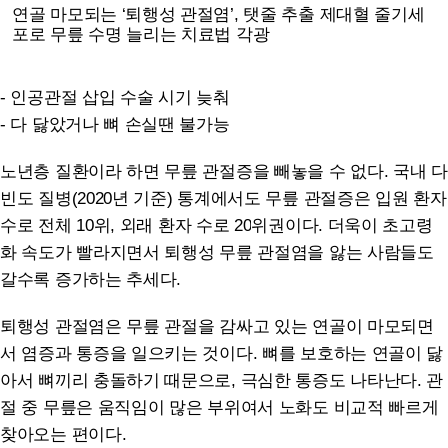
연골 마모되는 ‘퇴행성 관절염’, 탯줄 추출 제대혈 줄기세
포로 무릎 수명 늘리는 치료법 각광
- 인공관절 삽입 수술 시기 늦춰
- 다 닳았거나 뼈 손실땐 불가능
노년층 질환이라 하면 무릎 관절증을 빼놓을 수 없다. 국내 다
빈도 질병(
2020
년 기준) 통계에서도 무릎 관절증은 입원 환자
수로 전체
10
위, 외래 환자 수로
20
위권이다. 더욱이 초고령
화 속도가 빨라지면서 퇴행성 무릎 관절염을 앓는 사람들도
갈수록 증가하는 추세다.
퇴행성 관절염은 무릎 관절을 감싸고 있는 연골이 마모되면
서 염증과 통증을 일으키는 것이다. 뼈를 보호하는 연골이 닳
아서 뼈끼리 충돌하기 때문으로, 극심한 통증도 나타난다. 관
절 중 무릎은 움직임이 많은 부위여서 노화도 비교적 빠르게
찾아오는 편이다.