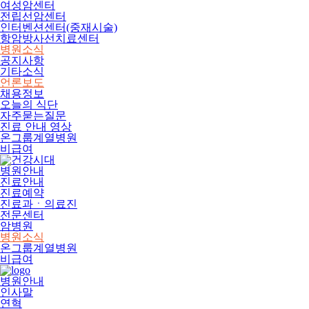
여성암센터
전립선암센터
인터벤션센터(중재시술)
항암방사선치료센터
병원소식
공지사항
기타소식
언론보도
채용정보
오늘의 식단
자주묻는질문
진료 안내 영상
온그룹계열병원
비급여
병원안내
진료안내
진료예약
진료과ㆍ의료진
전문센터
암병원
병원소식
온그룹계열병원
비급여
병원안내
인사말
연혁