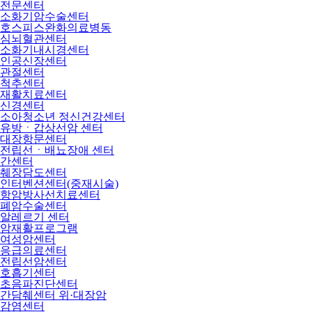
전문센터
소화기암수술센터
호스피스완화의료병동
심뇌혈관센터
소화기내시경센터
인공신장센터
관절센터
척추센터
재활치료센터
신경센터
소아청소년 정신건강센터
유방ㆍ갑상선암 센터
대장항문센터
전립선ㆍ배뇨장애 센터
간센터
췌장담도센터
인터벤션센터(중재시술)
항암방사선치료센터
폐암수술센터
알레르기 센터
암재활프로그램
여성암센터
응급의료센터
전립선암센터
호흡기센터
초음파진단센터
간담췌센터 위·대장암
감염센터