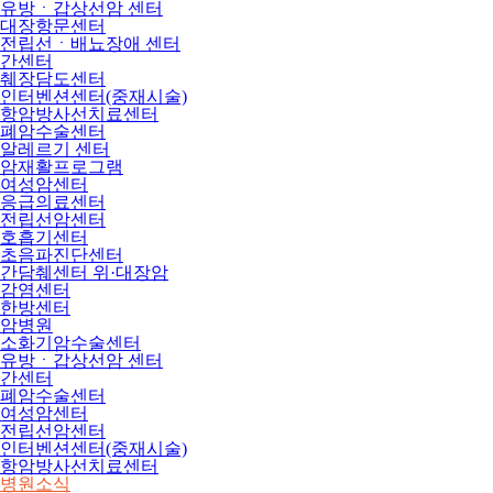
유방ㆍ갑상선암 센터
대장항문센터
전립선ㆍ배뇨장애 센터
간센터
췌장담도센터
인터벤션센터(중재시술)
항암방사선치료센터
폐암수술센터
알레르기 센터
암재활프로그램
여성암센터
응급의료센터
전립선암센터
호흡기센터
초음파진단센터
간담췌센터 위·대장암
감염센터
한방센터
암병원
소화기암수술센터
유방ㆍ갑상선암 센터
간센터
폐암수술센터
여성암센터
전립선암센터
인터벤션센터(중재시술)
항암방사선치료센터
병원소식