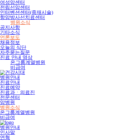
여성암센터
전립선암센터
인터벤션센터(중재시술)
항암방사선치료센터
병원소식
공지사항
기타소식
언론보도
채용정보
오늘의 식단
자주묻는질문
진료 안내 영상
온그룹계열병원
비급여
병원안내
진료안내
진료예약
진료과ㆍ의료진
전문센터
암병원
병원소식
온그룹계열병원
비급여
병원안내
인사말
연혁