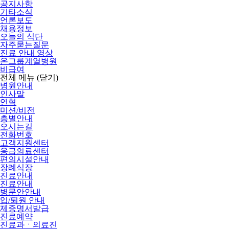
공지사항
기타소식
언론보도
채용정보
오늘의 식단
자주묻는질문
진료 안내 영상
온그룹계열병원
비급여
전체 메뉴
(닫기)
병원안내
인사말
연혁
미션/비전
층별안내
오시는길
전화번호
고객지원센터
응급의료센터
편의시설안내
장례식장
진료안내
진료안내
병문안안내
입/퇴원 안내
제증명서발급
진료예약
진료과ㆍ의료진