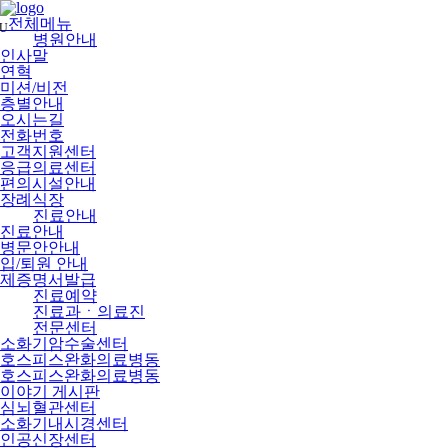
메
뉴
전체메뉴
U
건
병원안내
너
인사말
뛰
연혁
기
미션/비전
층별안내
오시는길
전화번호
고객지원센터
응급의료센터
편의시설안내
장례식장
진료안내
진료안내
병문안안내
입/퇴원 안내
제증명서발급
진료예약
진료과ㆍ의료진
전문센터
소화기암수술센터
호스피스완화의료병동
호스피스완화의료병동
이야기 게시판
심뇌혈관센터
소화기내시경센터
인공신장센터