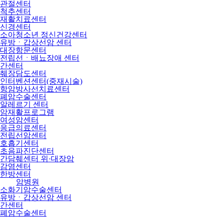
관절센터
척추센터
재활치료센터
신경센터
소아청소년 정신건강센터
유방ㆍ갑상선암 센터
대장항문센터
전립선ㆍ배뇨장애 센터
간센터
췌장담도센터
인터벤션센터(중재시술)
항암방사선치료센터
폐암수술센터
알레르기 센터
암재활프로그램
여성암센터
응급의료센터
전립선암센터
호흡기센터
초음파진단센터
간담췌센터 위·대장암
감염센터
한방센터
암병원
소화기암수술센터
유방ㆍ갑상선암 센터
간센터
폐암수술센터