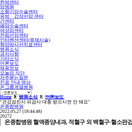
한방센터
암병원
소화기암수술센터
유방ㆍ갑상선암 센터
간센터
폐암수술센터
여성암센터
전립선암센터
인터벤션센터(중재시술)
항암방사선치료센터
병원소식
공지사항
기타소식
언론보도
채용정보
오늘의 식단
자주묻는질문
진료 안내 영상
온그룹계열병원
비급여
Home
병원소식
언론보도
Home
병원소식
언론보도
"건강검진시 피검사 대충 받으시면 안 돼요"
온종합병원
2022,05,27
(18:44:48)
20272
온종합병원 혈액종양내과, 적혈구 외 백혈구·혈소판