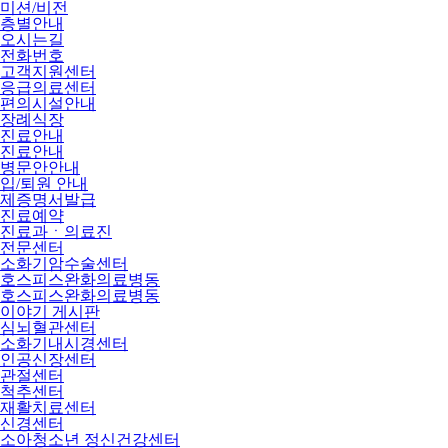
미션/비전
층별안내
오시는길
전화번호
고객지원센터
응급의료센터
편의시설안내
장례식장
진료안내
진료안내
병문안안내
입/퇴원 안내
제증명서발급
진료예약
진료과ㆍ의료진
전문센터
소화기암수술센터
호스피스완화의료병동
호스피스완화의료병동
이야기 게시판
심뇌혈관센터
소화기내시경센터
인공신장센터
관절센터
척추센터
재활치료센터
신경센터
소아청소년 정신건강센터