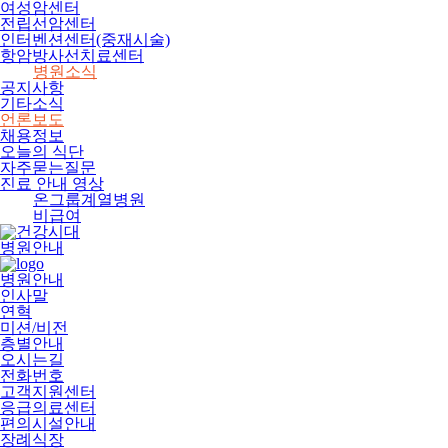
여성암센터
전립선암센터
인터벤션센터(중재시술)
항암방사선치료센터
병원소식
공지사항
기타소식
언론보도
채용정보
오늘의 식단
자주묻는질문
진료 안내 영상
온그룹계열병원
비급여
병원안내
병원안내
인사말
연혁
미션/비전
층별안내
오시는길
전화번호
고객지원센터
응급의료센터
편의시설안내
장례식장