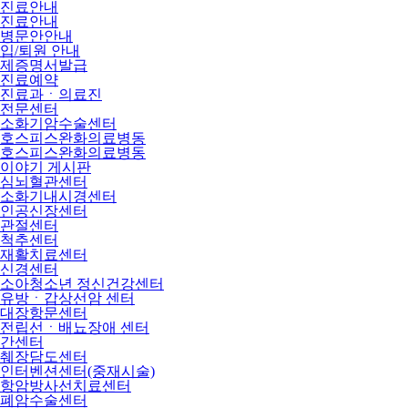
진료안내
진료안내
병문안안내
입/퇴원 안내
제증명서발급
진료예약
진료과ㆍ의료진
전문센터
소화기암수술센터
호스피스완화의료병동
호스피스완화의료병동
이야기 게시판
심뇌혈관센터
소화기내시경센터
인공신장센터
관절센터
척추센터
재활치료센터
신경센터
소아청소년 정신건강센터
유방ㆍ갑상선암 센터
대장항문센터
전립선ㆍ배뇨장애 센터
간센터
췌장담도센터
인터벤션센터(중재시술)
항암방사선치료센터
폐암수술센터