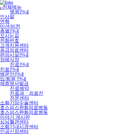
메
뉴
전체메뉴
U
건
병원안내
너
인사말
뛰
연혁
기
미션/비전
층별안내
오시는길
전화번호
고객지원센터
응급의료센터
편의시설안내
장례식장
진료안내
진료안내
병문안안내
입/퇴원 안내
제증명서발급
진료예약
진료과ㆍ의료진
전문센터
소화기암수술센터
호스피스완화의료병동
호스피스완화의료병동
이야기 게시판
심뇌혈관센터
소화기내시경센터
인공신장센터