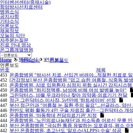
인터벤션센터(중재시술)
항암방사선치료센터
병원소식
공지사항
기타소식
언론보도
채용정보
오늘의 식단
자주묻는질문
진료 안내 영상
온그룹계열병원
비급여
Home
병원소식
언론보도
Home
병원소식
언론보도
언론보도
번호
제목
453
온종합병원 "방사선 치료, 선입견 버려야...적절한 치료로 
452
[건강정보] 부산 온종합병원 "덥고 습한 여름철, 식중독 발
451
온종합병원, AI로 입원환자 심정지 위험 실시간 감지시스템
450
온종합병원 "하지정맥류, 남성에 비해 여성 발병율 높아"
449
그린닥터스, 10월 우크라이나 찾아 의약품·의료기기 전달
448
정근 그린닥터스 이사장, 5년만에 '하트세이버' 선정
447
부산 정근안과 "여름철 눈 질환 주의 필요"...선글라스, 양
446
한반도 평화 활동가 4인 구술 자료집 출간···그린닥터스 개성
445
온종합병원, '아동학대 전담의료기관' 지정
444
온종합병원, '노인의료나눔재단'과 저소득층 어르신 무릎 
443
부산 온종합병원 "극심한 통증 유발하는 요로결석, 평소 수분
442
부산 온종합병원, 초고난도 '알프스(ALPPS) 수술' 성공