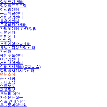
알레르기 센터
암재활프로그램
여성암센터
응급의료센터
전립선암센터
호흡기센터
초음파진단센터
간담췌센터 위·대장암
감염센터
한방센터
암병원
소화기암수술센터
유방ㆍ갑상선암 센터
간센터
폐암수술센터
여성암센터
전립선암센터
인터벤션센터(중재시술)
항암방사선치료센터
병원소식
공지사항
기타소식
언론보도
채용정보
오늘의 식단
자주묻는질문
진료 안내 영상
온그룹계열병원