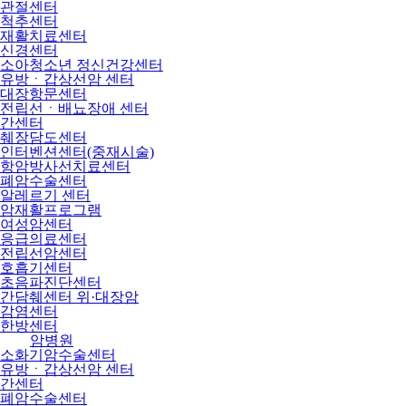
관절센터
척추센터
재활치료센터
신경센터
소아청소년 정신건강센터
유방ㆍ갑상선암 센터
대장항문센터
전립선ㆍ배뇨장애 센터
간센터
췌장담도센터
인터벤션센터(중재시술)
항암방사선치료센터
폐암수술센터
알레르기 센터
암재활프로그램
여성암센터
응급의료센터
전립선암센터
호흡기센터
초음파진단센터
간담췌센터 위·대장암
감염센터
한방센터
암병원
소화기암수술센터
유방ㆍ갑상선암 센터
간센터
폐암수술센터