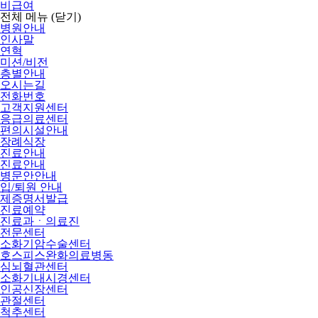
비급여
전체 메뉴
(닫기)
병원안내
인사말
연혁
미션/비전
층별안내
오시는길
전화번호
고객지원센터
응급의료센터
편의시설안내
장례식장
진료안내
진료안내
병문안안내
입/퇴원 안내
제증명서발급
진료예약
진료과ㆍ의료진
전문센터
소화기암수술센터
호스피스완화의료병동
심뇌혈관센터
소화기내시경센터
인공신장센터
관절센터
척추센터