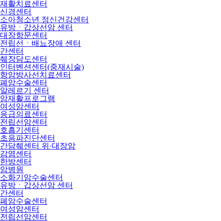
재활치료센터
신경센터
소아청소년 정신건강센터
유방ㆍ갑상선암 센터
대장항문센터
전립선ㆍ배뇨장애 센터
간센터
췌장담도센터
인터벤션센터(중재시술)
항암방사선치료센터
폐암수술센터
알레르기 센터
암재활프로그램
여성암센터
응급의료센터
전립선암센터
호흡기센터
초음파진단센터
간담췌센터 위·대장암
감염센터
한방센터
암병원
소화기암수술센터
유방ㆍ갑상선암 센터
간센터
폐암수술센터
여성암센터
전립선암센터