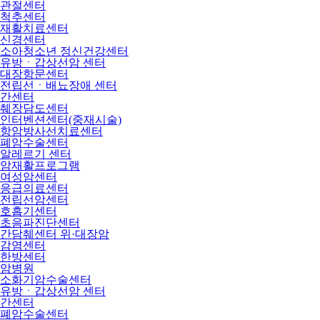
관절센터
척추센터
재활치료센터
신경센터
소아청소년 정신건강센터
유방ㆍ갑상선암 센터
대장항문센터
전립선ㆍ배뇨장애 센터
간센터
췌장담도센터
인터벤션센터(중재시술)
항암방사선치료센터
폐암수술센터
알레르기 센터
암재활프로그램
여성암센터
응급의료센터
전립선암센터
호흡기센터
초음파진단센터
간담췌센터 위·대장암
감염센터
한방센터
암병원
소화기암수술센터
유방ㆍ갑상선암 센터
간센터
폐암수술센터