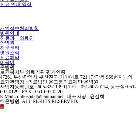
진료 안내 영상
개인정보처리방침
병원안내
진료과ㆍ의료진
암병원
전문센터
병원소식
진료예약
비급여
온병원
보건복지부 의료기관 평가인증
47261 부산광역시 부산진구 가야대로 721 (당감동 966번지) | 의
료기관명칭 : 의료법인 온그룹의료재단 온병원
사업자등록번호 : 605-82-11399 | TEL : 051-607-0114, 응급실: 051-
607-0129 | FAX : 051-607-0220
E-Mail : onhospital@hanmail.net | 대표자명 : 윤선희
© 온병원. ALL RIGHTS RESERVED.
©
k2s0o2d0e0s1i0g1n.
ALL
RIGHTS
RESERVED.