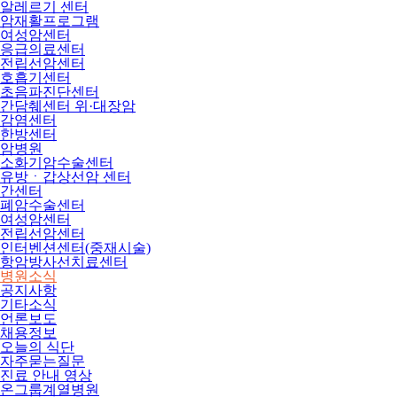
알레르기 센터
암재활프로그램
여성암센터
응급의료센터
전립선암센터
호흡기센터
초음파진단센터
간담췌센터 위·대장암
감염센터
한방센터
암병원
소화기암수술센터
유방ㆍ갑상선암 센터
간센터
폐암수술센터
여성암센터
전립선암센터
인터벤션센터(중재시술)
항암방사선치료센터
병원소식
공지사항
기타소식
언론보도
채용정보
오늘의 식단
자주묻는질문
진료 안내 영상
온그룹계열병원