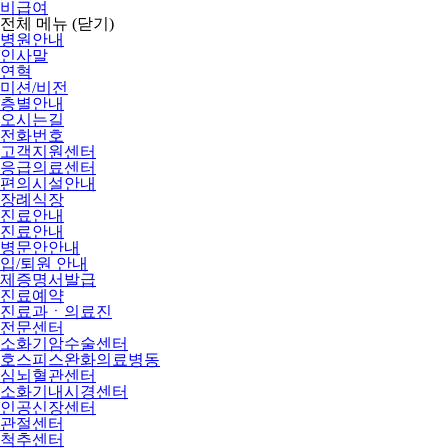
비급여
전체 메뉴
(닫기)
병원안내
인사말
연혁
미션/비전
층별안내
오시는길
전화번호
고객지원센터
응급의료센터
편의시설안내
장례식장
진료안내
진료안내
병문안안내
입/퇴원 안내
제증명서발급
진료예약
진료과ㆍ의료진
전문센터
소화기암수술센터
호스피스완화의료병동
심뇌혈관센터
소화기내시경센터
인공신장센터
관절센터
척추센터