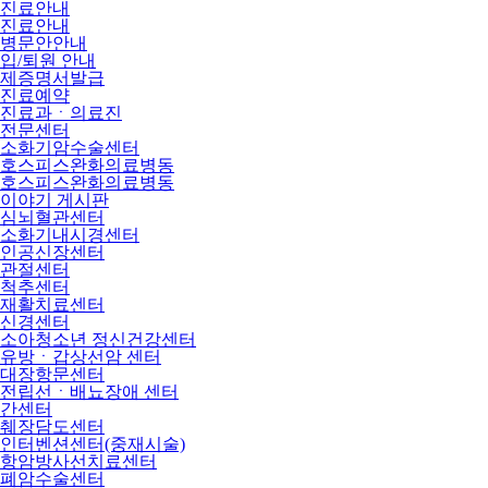
진료안내
진료안내
병문안안내
입/퇴원 안내
제증명서발급
진료예약
진료과ㆍ의료진
전문센터
소화기암수술센터
호스피스완화의료병동
호스피스완화의료병동
이야기 게시판
심뇌혈관센터
소화기내시경센터
인공신장센터
관절센터
척추센터
재활치료센터
신경센터
소아청소년 정신건강센터
유방ㆍ갑상선암 센터
대장항문센터
전립선ㆍ배뇨장애 센터
간센터
췌장담도센터
인터벤션센터(중재시술)
항암방사선치료센터
폐암수술센터