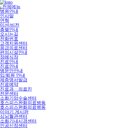
메
뉴
전체메뉴
U
건
병원안내
너
인사말
뛰
연혁
기
미션/비전
층별안내
오시는길
전화번호
고객지원센터
응급의료센터
편의시설안내
장례식장
진료안내
진료안내
병문안안내
입/퇴원 안내
제증명서발급
진료예약
진료과ㆍ의료진
전문센터
소화기암수술센터
호스피스완화의료병동
호스피스완화의료병동
이야기 게시판
심뇌혈관센터
소화기내시경센터
인공신장센터