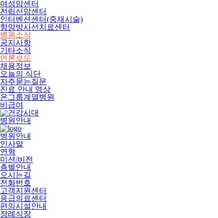
여성암센터
전립선암센터
인터벤션센터(중재시술)
항암방사선치료센터
병원소식
공지사항
기타소식
언론보도
채용정보
오늘의 식단
자주묻는질문
진료 안내 영상
온그룹계열병원
비급여
병원안내
병원안내
인사말
연혁
미션/비전
층별안내
오시는길
전화번호
고객지원센터
응급의료센터
편의시설안내
장례식장