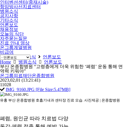
인터벤션센터(중재시술)
항암방사선치료센터
병원소식
공지사항
기타소식
언론보도
채용정보
오늘의 식단
자주묻는질문
진료 안내 영상
온그룹계열병원
비급여
Home
병원소식
언론보도
Home
병원소식
언론보도
부산 온종합병원 “고령층에게 더욱 위험한 ‘폐렴’ 운동 통해 면
역력 키워야”
온그룹의료재단온종합병원
2023,02,01
(13:21:41)
11028
IMG_9160.JPG [File Size:5.47MB]
유홍 부산 온종합병원 호흡기내과 센터장 진료 모습. 사진제공 | 온종합병원
폐렴, 원인균 따라 치료법 다양
독감·폐렴 접종 통해 예방 가능