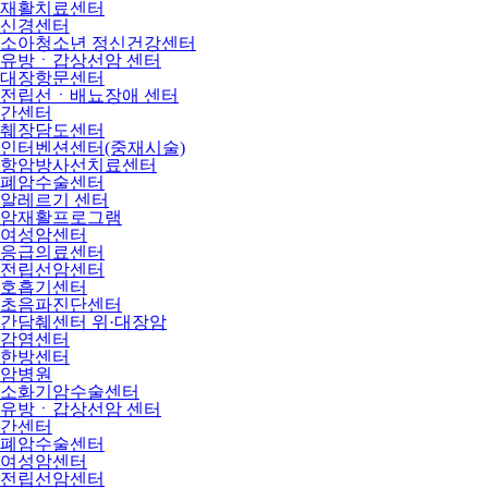
재활치료센터
신경센터
소아청소년 정신건강센터
유방ㆍ갑상선암 센터
대장항문센터
전립선ㆍ배뇨장애 센터
간센터
췌장담도센터
인터벤션센터(중재시술)
항암방사선치료센터
폐암수술센터
알레르기 센터
암재활프로그램
여성암센터
응급의료센터
전립선암센터
호흡기센터
초음파진단센터
간담췌센터 위·대장암
감염센터
한방센터
암병원
소화기암수술센터
유방ㆍ갑상선암 센터
간센터
폐암수술센터
여성암센터
전립선암센터