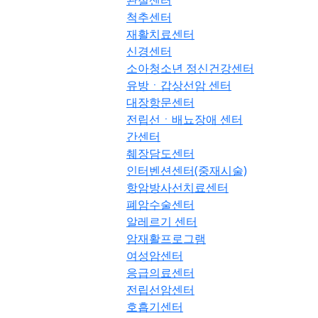
관절센터
척추센터
재활치료센터
신경센터
소아청소년 정신건강센터
유방ㆍ갑상선암 센터
대장항문센터
전립선ㆍ배뇨장애 센터
간센터
췌장담도센터
인터벤션센터(중재시술)
항암방사선치료센터
폐암수술센터
알레르기 센터
암재활프로그램
여성암센터
응급의료센터
전립선암센터
호흡기센터