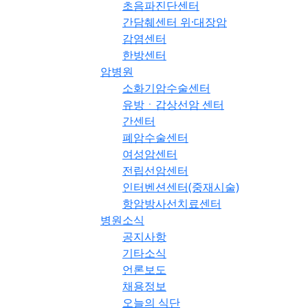
초음파진단센터
간담췌센터 위·대장암
감염센터
한방센터
암병원
소화기암수술센터
유방ㆍ갑상선암 센터
간센터
폐암수술센터
여성암센터
전립선암센터
인터벤션센터(중재시술)
항암방사선치료센터
병원소식
공지사항
기타소식
언론보도
채용정보
오늘의 식단