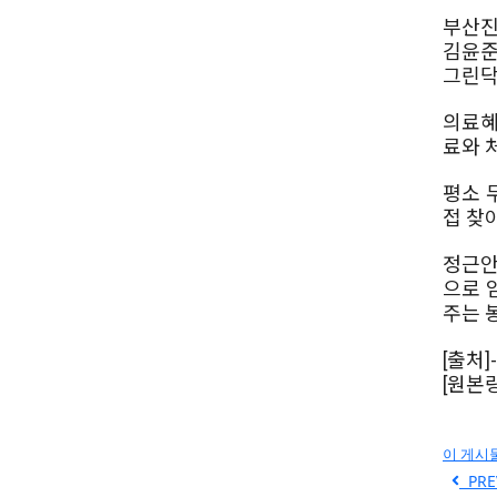
부산진
김윤준
그린닥
의료혜
료와 
평소 
접 찾
정근안
으로 
주는 
[출처]
[원본링
이 게시
PRE