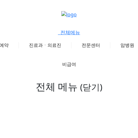
전체메뉴
예약
진료과ㆍ의료진
전문센터
암병원
비급여
전체 메뉴
(닫기)