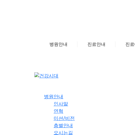
메
뉴
건
너
뛰
기
병원안내
진료안내
진료
병원안내
인사말
연혁
미션/비전
층별안내
오시는길