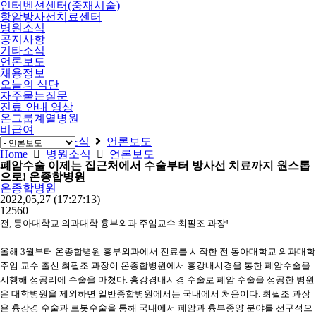
인터벤션센터(중재시술)
항암방사선치료센터
병원소식
공지사항
기타소식
언론보도
채용정보
오늘의 식단
자주묻는질문
진료 안내 영상
온그룹계열병원
비급여
Home
병원소식
언론보도
Home
병원소식
언론보도
폐암수술 이제는 집근처에서 수술부터 방사선 치료까지 원스톱
으로! 온종합병원
온종합병원
2022,05,27
(17:27:13)
12560
전, 동아대학교 의과대학 흉부외과 주임교수 최필조 과장!
올해 3월부터 온종합병원 흉부외과에서 진료를 시작한 전 동아대학교 의과대학
주임 교수 출신 최필조 과장이 온종합병원에서 흉강내시경을 통한 폐암수술을
시행해 성공리에 수술을 마쳤다. 흉강경내시경 수술로 폐암 수술을 성공한 병원
은 대학병원을 제외하면 일반종합병원에서는 국내에서 처음이다. 최필조 과장
은 흉강경 수술과 로봇수술을 통해 국내에서 폐암과 흉부종양 분야를 선구적으