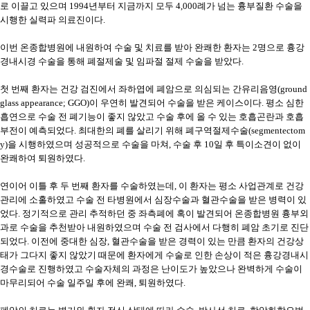
로 이끌고 있으며 1994년부터 지금까지 모두 4,000례가 넘는 흉부질환 수술을
시행한 실력파 의료진이다.
이번 온종합병원에 내원하여 수술 및 치료를 받아 완쾌한 환자는 2명으로 흉강
경내시경 수술을 통해 폐절제술 및 임파절 절제 수술을 받았다.
첫 번째 환자는 건강 검진에서 좌하엽에 폐암으로 의심되는 간유리음영(ground
glass appearance; GGO)이 우연히 발견되어 수술을 받은 케이스이다. 평소 심한
흡연으로 수술 전 폐기능이 좋지 않았고 수술 후에 올 수 있는 호흡곤란과 호흡
부전이 예측되었다. 최대한의 폐를 살리기 위해 폐구역절제수술(segmentectom
y)을 시행하였으며 성공적으로 수술을 마쳐, 수술 후 10일 후 특이소견이 없이
완쾌하여 퇴원하였다.
연이어 이틀 후 두 번째 환자를 수술하였는데, 이 환자는 평소 사업관계로 건강
관리에 소홀하였고 수술 전 타병원에서 심장수술과 혈관수술을 받은 병력이 있
었다. 정기적으로 관리 추적하던 중 좌측폐에 혹이 발견되어 온종합병원 흉부외
과로 수술을 추천받아 내원하였으며 수술 전 검사에서 다행히 폐암 초기로 진단
되었다. 이전에 중대한 심장, 혈관수술을 받은 경력이 있는 만큼 환자의 건강상
태가 그다지 좋지 않았기 때문에 환자에게 수술로 인한 손상이 적은 흉강경내시
경수술로 진행하였고 수술자체의 과정은 난이도가 높았으나 완벽하게 수술이
마무리되어 수술 일주일 후에 완쾌, 퇴원하였다.