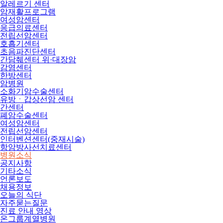
알레르기 센터
암재활프로그램
여성암센터
응급의료센터
전립선암센터
호흡기센터
초음파진단센터
간담췌센터 위·대장암
감염센터
한방센터
암병원
소화기암수술센터
유방ㆍ갑상선암 센터
간센터
폐암수술센터
여성암센터
전립선암센터
인터벤션센터(중재시술)
항암방사선치료센터
병원소식
공지사항
기타소식
언론보도
채용정보
오늘의 식단
자주묻는질문
진료 안내 영상
온그룹계열병원