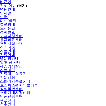
비급여
전체 메뉴
(닫기)
병원안내
인사말
연혁
미션/비전
층별안내
오시는길
전화번호
고객지원센터
응급의료센터
편의시설안내
장례식장
진료안내
진료안내
병문안안내
입/퇴원 안내
제증명서발급
진료예약
진료과ㆍ의료진
전문센터
소화기암수술센터
호스피스완화의료병동
심뇌혈관센터
소화기내시경센터
인공신장센터
관절센터
척추센터