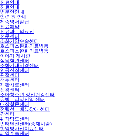
진료안내
진료안내
병문안안내
입/퇴원 안내
제증명서발급
진료예약
진료과ㆍ의료진
전문센터
소화기암수술센터
호스피스완화의료병동
호스피스완화의료병동
이야기 게시판
심뇌혈관센터
소화기내시경센터
인공신장센터
관절센터
척추센터
재활치료센터
신경센터
소아청소년 정신건강센터
유방ㆍ갑상선암 센터
대장항문센터
전립선ㆍ배뇨장애 센터
간센터
췌장담도센터
인터벤션센터(중재시술)
항암방사선치료센터
폐암수술센터