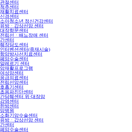
관절센터
척추센터
재활치료센터
신경센터
소아청소년 정신건강센터
유방ㆍ갑상선암 센터
대장항문센터
전립선ㆍ배뇨장애 센터
간센터
췌장담도센터
인터벤션센터(중재시술)
항암방사선치료센터
폐암수술센터
알레르기 센터
암재활프로그램
여성암센터
응급의료센터
전립선암센터
호흡기센터
초음파진단센터
간담췌센터 위·대장암
감염센터
한방센터
암병원
소화기암수술센터
유방ㆍ갑상선암 센터
간센터
폐암수술센터