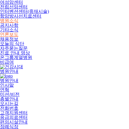
여성암센터
전립선암센터
인터벤션센터(중재시술)
항암방사선치료센터
병원소식
공지사항
기타소식
언론보도
채용정보
오늘의 식단
자주묻는질문
진료 안내 영상
온그룹계열병원
비급여
병원안내
병원안내
인사말
연혁
미션/비전
층별안내
오시는길
전화번호
고객지원센터
응급의료센터
편의시설안내
장례식장