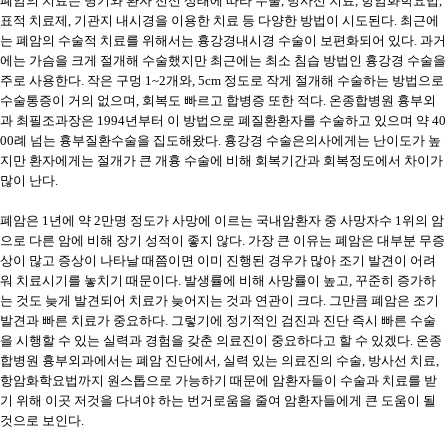
폐암의 치료는 병기와 환자 전신 상태에 따라 수술, 방사선 치료, 항암화학요법,
표적 치료제, 기관지 내시경을 이용한 치료 등 다양한 방법이 시도된다. 최근에
는 폐암의 수술적 치료를 위해서는 흉강경내시경 수술이 보편화되어 있다. 과거
에는 가슴을 크게 절개해 수술했지만 최근에는 최소 침습 방법인 흉강경 수술을
주로 사용한다. 작은 구멍 1~2개와, 5cm 정도로 작게 절개해 수술하는 방법으로
수술통증이 거의 없으며, 회복도 빠르고 합병증 또한 적다. 온종합병원 흉부외
과 최필조과장은 1994년부터 이 방법으로 폐질환환자를 수술하고 있으며 약 40
00례 넘는 흉부질환수술을 집도해왔다. 흉강경 수술은의사에게는 난이도가 높
지만 환자에게는 절개가 큰 개흉 수술에 비해 회복기간과 회복정도에서 차이가
많이 난다.
폐암은 1년에 약 2만명 정도가 사망에 이르는 국내암환자 중 사망자수 1위의 암
으로 다른 암에 비해 장기 성적이 좋지 않다. 가장 큰 이유는 폐암은 대부분 무증
상이 많고 증상이 나타날 때쯤이면 이미 진행된 경우가 많아 조기 발견이 어려
워 치료시기를 놓치기 때문이다. 발생률에 비해 사망률이 높고, 꾸준히 증가하
는 것도 늦게 발견되어 치료가 늦어지는 것과 연관이 크다. 그만큼 폐암은 조기
발견과 빠른 치료가 중요하다. 그렇기에 정기적인 검진과 진단 즉시 빠른 수술
을 시행할 수 있는 실력과 경험을 갖춘 의료진이 중요하다고 할 수 있겠다. 온종
합병원 흉부외과에서는 폐암 진단에서, 실력 있는 의료진의 수술, 방사선 치료,
항암화학요법까지 원스톱으로 가능하기 때문에 암환자들이 수술과 치료를 받
기 위해 이곳 저것을 다녀야 하는 번거로움을 줄여 암환자들에게 큰 도움이 될
것으로 보인다.