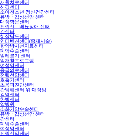
재활치료센터
신경센터
소아청소년 정신건강센터
유방ㆍ갑상선암 센터
대장항문센터
전립선ㆍ배뇨장애 센터
간센터
췌장담도센터
인터벤션센터(중재시술)
항암방사선치료센터
폐암수술센터
알레르기 센터
암재활프로그램
여성암센터
응급의료센터
전립선암센터
호흡기센터
초음파진단센터
간담췌센터 위·대장암
감염센터
한방센터
암병원
소화기암수술센터
유방ㆍ갑상선암 센터
간센터
폐암수술센터
여성암센터
전립선암센터