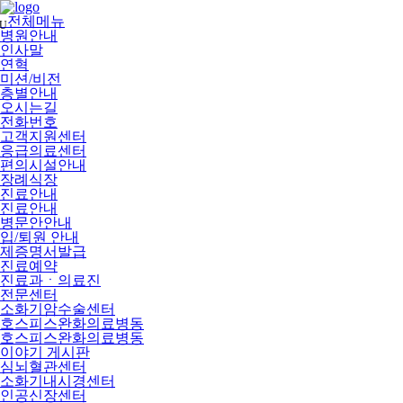
메
뉴
전체메뉴
U
건
병원안내
너
인사말
뛰
연혁
기
미션/비전
층별안내
오시는길
전화번호
고객지원센터
응급의료센터
편의시설안내
장례식장
진료안내
진료안내
병문안안내
입/퇴원 안내
제증명서발급
진료예약
진료과ㆍ의료진
전문센터
소화기암수술센터
호스피스완화의료병동
호스피스완화의료병동
이야기 게시판
심뇌혈관센터
소화기내시경센터
인공신장센터