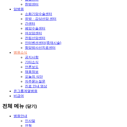
한방센터
암병원
소화기암수술센터
유방ㆍ갑상선암 센터
간센터
폐암수술센터
여성암센터
전립선암센터
인터벤션센터(중재시술)
항암방사선치료센터
병원소식
공지사항
기타소식
언론보도
채용정보
오늘의 식단
자주묻는질문
진료 안내 영상
온그룹계열병원
비급여
전체 메뉴
(닫기)
병원안내
인사말
연혁