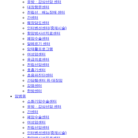
유방ㆍ갑상선암 센터
대장항문센터
전립선ㆍ배뇨장애 센터
간센터
췌장담도센터
인터벤션센터(중재시술)
항암방사선치료센터
폐암수술센터
알레르기 센터
암재활프로그램
여성암센터
응급의료센터
전립선암센터
호흡기센터
초음파진단센터
간담췌센터 위·대장암
감염센터
한방센터
암병원
소화기암수술센터
유방ㆍ갑상선암 센터
간센터
폐암수술센터
여성암센터
전립선암센터
인터벤션센터(중재시술)
항암방사선치료센터