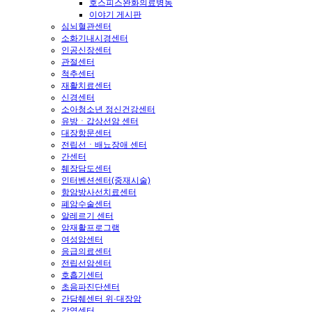
호스피스완화의료병동
이야기 게시판
심뇌혈관센터
소화기내시경센터
인공신장센터
관절센터
척추센터
재활치료센터
신경센터
소아청소년 정신건강센터
유방ㆍ갑상선암 센터
대장항문센터
전립선ㆍ배뇨장애 센터
간센터
췌장담도센터
인터벤션센터(중재시술)
항암방사선치료센터
폐암수술센터
알레르기 센터
암재활프로그램
여성암센터
응급의료센터
전립선암센터
호흡기센터
초음파진단센터
간담췌센터 위·대장암
감염센터