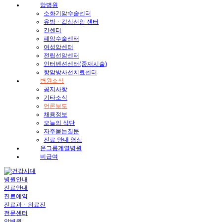
암병원
소화기암수술센터
유방ㆍ갑상선암 센터
간센터
폐암수술센터
여성암센터
전립선암센터
인터벤션센터(중재시술)
항암방사선치료센터
병원소식
공지사항
기타소식
언론보도
채용정보
오늘의 식단
자주묻는질문
진료 안내 영상
온그룹계열병원
비급여
병원안내
진료안내
진료예약
진료과ㆍ의료진
전문센터
암병원