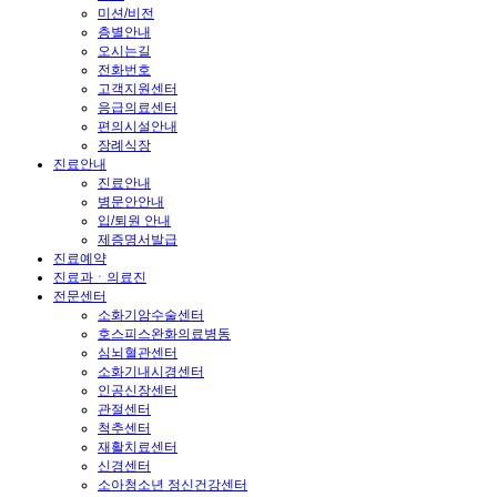
미션/비전
층별안내
오시는길
전화번호
고객지원센터
응급의료센터
편의시설안내
장례식장
진료안내
진료안내
병문안안내
입/퇴원 안내
제증명서발급
진료예약
진료과ㆍ의료진
전문센터
소화기암수술센터
호스피스완화의료병동
심뇌혈관센터
소화기내시경센터
인공신장센터
관절센터
척추센터
재활치료센터
신경센터
소아청소년 정신건강센터