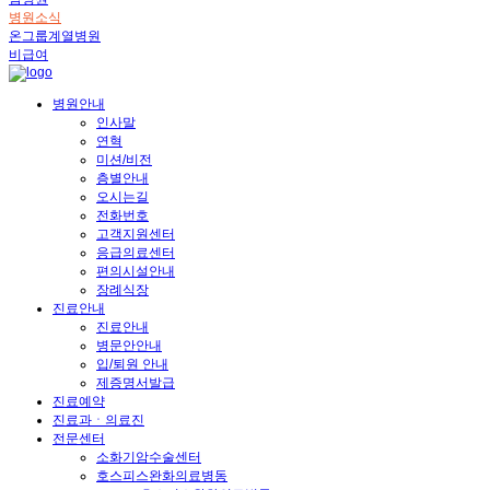
병원소식
온그룹계열병원
비급여
병원안내
인사말
연혁
미션/비전
층별안내
오시는길
전화번호
고객지원센터
응급의료센터
편의시설안내
장례식장
진료안내
진료안내
병문안안내
입/퇴원 안내
제증명서발급
진료예약
진료과ㆍ의료진
전문센터
소화기암수술센터
호스피스완화의료병동