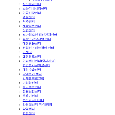
심뇌혈관센터
소화기내시경센터
인공신장센터
관절센터
척추센터
재활치료센터
신경센터
소아청소년 정신건강센터
유방ㆍ갑상선암 센터
대장항문센터
전립선ㆍ배뇨장애 센터
간센터
췌장담도센터
인터벤션센터(중재시술)
항암방사선치료센터
폐암수술센터
알레르기 센터
암재활프로그램
여성암센터
응급의료센터
전립선암센터
호흡기센터
초음파진단센터
간담췌센터 위·대장암
감염센터
한방센터