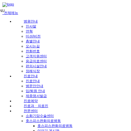
메
뉴
NU
전체메뉴
건
너
병원안내
뛰
인사말
기
연혁
미션/비전
층별안내
오시는길
전화번호
고객지원센터
응급의료센터
편의시설안내
장례식장
진료안내
진료안내
병문안안내
입/퇴원 안내
제증명서발급
진료예약
진료과ㆍ의료진
전문센터
소화기암수술센터
호스피스완화의료병동
호스피스완화의료병동
이야기 게시판