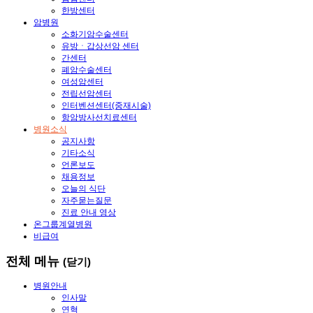
한방센터
암병원
소화기암수술센터
유방ㆍ갑상선암 센터
간센터
폐암수술센터
여성암센터
전립선암센터
인터벤션센터(중재시술)
항암방사선치료센터
병원소식
공지사항
기타소식
언론보도
채용정보
오늘의 식단
자주묻는질문
진료 안내 영상
온그룹계열병원
비급여
전체 메뉴
(닫기)
병원안내
인사말
연혁