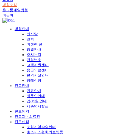
병원소식
온그룹계열병원
비급여
병원안내
인사말
연혁
미션/비전
층별안내
오시는길
전화번호
고객지원센터
응급의료센터
편의시설안내
장례식장
진료안내
진료안내
병문안안내
입/퇴원 안내
제증명서발급
진료예약
진료과ㆍ의료진
전문센터
소화기암수술센터
호스피스완화의료병동