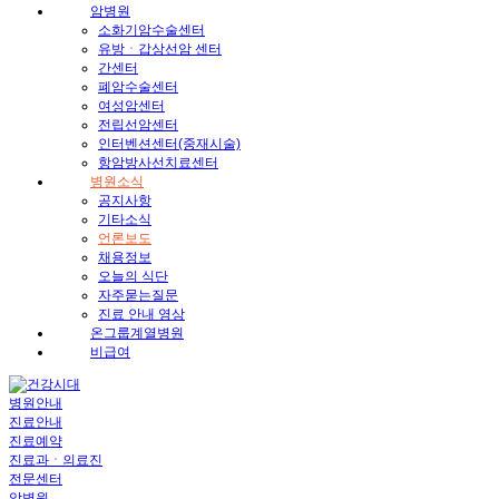
암병원
소화기암수술센터
유방ㆍ갑상선암 센터
간센터
폐암수술센터
여성암센터
전립선암센터
인터벤션센터(중재시술)
항암방사선치료센터
병원소식
공지사항
기타소식
언론보도
채용정보
오늘의 식단
자주묻는질문
진료 안내 영상
온그룹계열병원
비급여
병원안내
진료안내
진료예약
진료과ㆍ의료진
전문센터
암병원