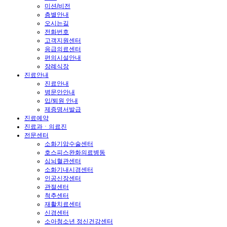
미션/비전
층별안내
오시는길
전화번호
고객지원센터
응급의료센터
편의시설안내
장례식장
진료안내
진료안내
병문안안내
입/퇴원 안내
제증명서발급
진료예약
진료과ㆍ의료진
전문센터
소화기암수술센터
호스피스완화의료병동
심뇌혈관센터
소화기내시경센터
인공신장센터
관절센터
척추센터
재활치료센터
신경센터
소아청소년 정신건강센터