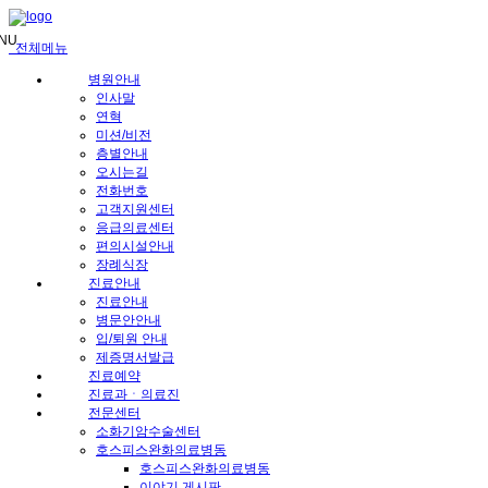
메
뉴
NU
전체메뉴
건
너
병원안내
뛰
인사말
기
연혁
미션/비전
층별안내
오시는길
전화번호
고객지원센터
응급의료센터
편의시설안내
장례식장
진료안내
진료안내
병문안안내
입/퇴원 안내
제증명서발급
진료예약
진료과ㆍ의료진
전문센터
소화기암수술센터
호스피스완화의료병동
호스피스완화의료병동
이야기 게시판