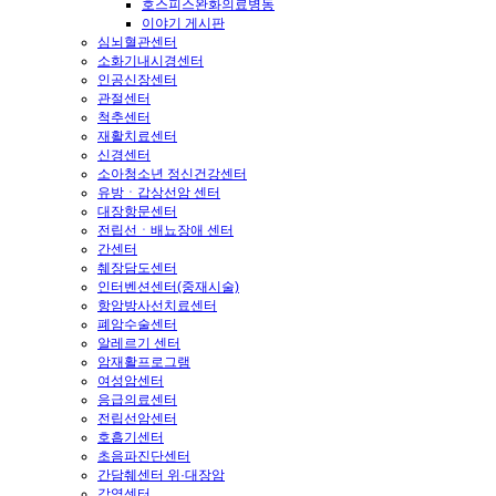
호스피스완화의료병동
이야기 게시판
심뇌혈관센터
소화기내시경센터
인공신장센터
관절센터
척추센터
재활치료센터
신경센터
소아청소년 정신건강센터
유방ㆍ갑상선암 센터
대장항문센터
전립선ㆍ배뇨장애 센터
간센터
췌장담도센터
인터벤션센터(중재시술)
항암방사선치료센터
폐암수술센터
알레르기 센터
암재활프로그램
여성암센터
응급의료센터
전립선암센터
호흡기센터
초음파진단센터
간담췌센터 위·대장암
감염센터