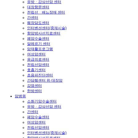
유방ㆍ갑상선암 센터
대장항문센터
전립선ㆍ배뇨장애 센터
간센터
췌장담도센터
인터벤션센터(중재시술)
항암방사선치료센터
폐암수술센터
알레르기 센터
암재활프로그램
여성암센터
응급의료센터
전립선암센터
호흡기센터
초음파진단센터
간담췌센터 위·대장암
감염센터
한방센터
암병원
소화기암수술센터
유방ㆍ갑상선암 센터
간센터
폐암수술센터
여성암센터
전립선암센터
인터벤션센터(중재시술)
항암방사선치료센터