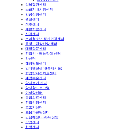
심뇌혈관센터
소화기내시경센터
인공신장센터
관절센터
척추센터
재활치료센터
신경센터
소아청소년 정신건강센터
유방ㆍ갑상선암 센터
대장항문센터
전립선ㆍ배뇨장애 센터
간센터
췌장담도센터
인터벤션센터(중재시술)
항암방사선치료센터
폐암수술센터
알레르기 센터
암재활프로그램
여성암센터
응급의료센터
전립선암센터
호흡기센터
초음파진단센터
간담췌센터 위·대장암
감염센터
한방센터