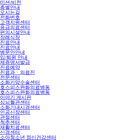
미션/비전
층별안내
오시는길
전화번호
고객지원센터
응급의료센터
편의시설안내
장례식장
진료안내
진료안내
병문안안내
입/퇴원 안내
제증명서발급
진료예약
진료과ㆍ의료진
전문센터
소화기암수술센터
호스피스완화의료병동
호스피스완화의료병동
이야기 게시판
심뇌혈관센터
소화기내시경센터
인공신장센터
관절센터
척추센터
재활치료센터
신경센터
소아청소년 정신건강센터