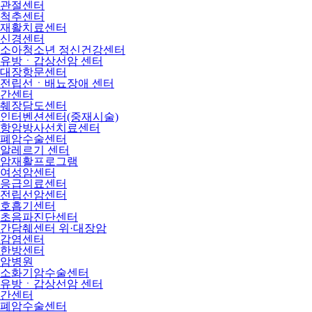
관절센터
척추센터
재활치료센터
신경센터
소아청소년 정신건강센터
유방ㆍ갑상선암 센터
대장항문센터
전립선ㆍ배뇨장애 센터
간센터
췌장담도센터
인터벤션센터(중재시술)
항암방사선치료센터
폐암수술센터
알레르기 센터
암재활프로그램
여성암센터
응급의료센터
전립선암센터
호흡기센터
초음파진단센터
간담췌센터 위·대장암
감염센터
한방센터
암병원
소화기암수술센터
유방ㆍ갑상선암 센터
간센터
폐암수술센터