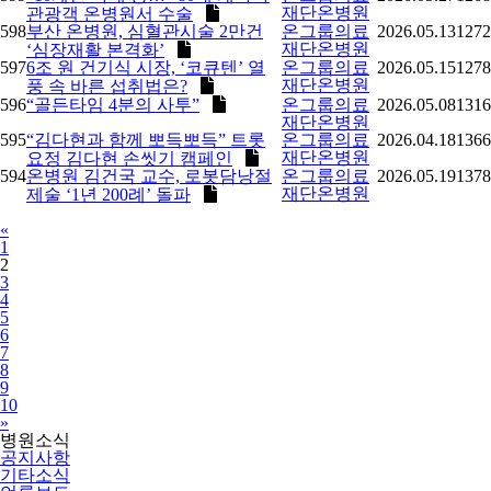
재단온병원
관광객 온병원서 수술
598
부산 온병원, 심혈관시술 2만건
온그룹의료
2026.05.13
1272
재단온병원
‘심장재활 본격화’
597
6조 원 건기식 시장, ‘코큐텐’ 열
온그룹의료
2026.05.15
1278
재단온병원
풍 속 바른 섭취법은?
596
“골든타임 4분의 사투”
온그룹의료
2026.05.08
1316
재단온병원
595
“김다현과 함께 뽀득뽀득” 트롯
온그룹의료
2026.04.18
1366
재단온병원
요정 김다현 손씻기 캠페인
594
온병원 김건국 교수, 로봇담낭절
온그룹의료
2026.05.19
1378
재단온병원
제술 ‘1년 200례’ 돌파
Previous
«
1
2
3
4
5
6
7
8
9
10
Next
»
병원소식
공지사항
기타소식