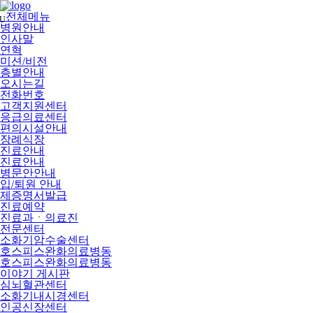
메
뉴
전체메뉴
U
건
병원안내
너
인사말
뛰
연혁
기
미션/비전
층별안내
오시는길
전화번호
고객지원센터
응급의료센터
편의시설안내
장례식장
진료안내
진료안내
병문안안내
입/퇴원 안내
제증명서발급
진료예약
진료과ㆍ의료진
전문센터
소화기암수술센터
호스피스완화의료병동
호스피스완화의료병동
이야기 게시판
심뇌혈관센터
소화기내시경센터
인공신장센터