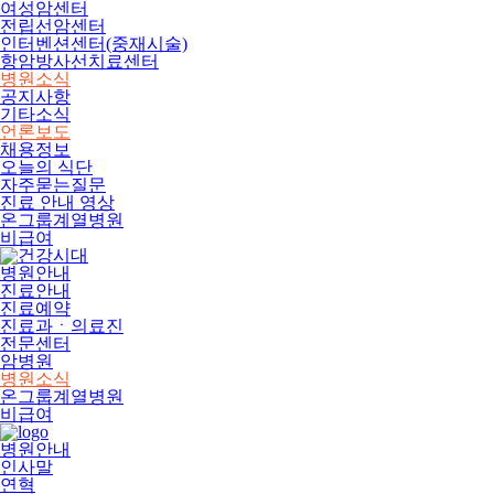
여성암센터
전립선암센터
인터벤션센터(중재시술)
항암방사선치료센터
병원소식
공지사항
기타소식
언론보도
채용정보
오늘의 식단
자주묻는질문
진료 안내 영상
온그룹계열병원
비급여
병원안내
진료안내
진료예약
진료과ㆍ의료진
전문센터
암병원
병원소식
온그룹계열병원
비급여
병원안내
인사말
연혁