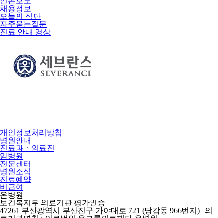
언론보도
채용정보
오늘의 식단
자주묻는질문
진료 안내 영상
개인정보처리방침
병원안내
진료과ㆍ의료진
암병원
전문센터
병원소식
진료예약
비급여
온병원
보건복지부 의료기관 평가인증
47261 부산광역시 부산진구 가야대로 721 (당감동 966번지) | 의