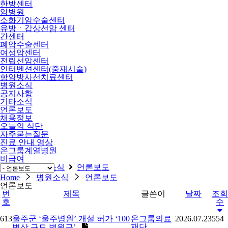
한방센터
암병원
소화기암수술센터
유방ㆍ갑상선암 센터
간센터
폐암수술센터
여성암센터
전립선암센터
인터벤션센터(중재시술)
항암방사선치료센터
병원소식
공지사항
기타소식
언론보도
채용정보
오늘의 식단
자주묻는질문
진료 안내 영상
온그룹계열병원
비급여
Home
병원소식
언론보도
Home
병원소식
언론보도
언론보도
번
제목
글쓴이
날짜
조회
호
수
613
​울주군 ‘울주병원’ 개설 허가 ‘100
온그룹의료
2026.07.23
554
재단
병상 규모 병원급’