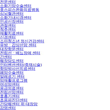
전문센터
소화기암수술센터
호스피스완화의료병동
심뇌혈관센터
소화기내시경센터
인공신장센터
관절센터
척추센터
재활치료센터
신경센터
소아청소년 정신건강센터
유방ㆍ갑상선암 센터
대장항문센터
전립선ㆍ배뇨장애 센터
간센터
췌장담도센터
인터벤션센터(중재시술)
항암방사선치료센터
폐암수술센터
알레르기 센터
암재활프로그램
여성암센터
응급의료센터
전립선암센터
호흡기센터
초음파진단센터
간담췌센터 위·대장암
감염센터