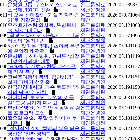
612
온병원그룹, 우즈베키스탄 ‘메로
온그룹의료
2026.05.23
983
재단온병원
스국제병원’과 맞손
611
비 오는 장마철엔 ‘거실 제자리걷
온그룹의료
2026.07.07
1064
재단
기’로 건강관리
610
우즈베키스탄 의사들, 온병원서
온그룹의료
2026.05.12
1068
재단온병원
‘K-의료’ 배운다​
609
“국경도 나이도 지웠다”…그린닥
온그룹의료
2026.05.27
1096
재단온병원
터스의 ‘온기 1년’
608
​5월에 찾아온 역대급 초여름 폭염
온그룹의료
2026.05.18
1103
재단온병원
에 온열질환 펄펄!​
607
온병원-부산대병원, 고난도 ‘심장
온그룹의료
2026.05.18
1119
재단온병원
만성완전폐쇄’ 개통
606
‘요양병원 간호사 차등 가산’ 규
온그룹의료
2026.05.13
1127
재단온병원
제 개선 촉구​​
605
크루즈여행의 복병 ‘집단감염’…
온그룹의료
2026.05.12
1151
재단온병원
철저 대비가 생명줄​
604
한국건강대학교, 가슴 뭉클한 ‘가
온그룹의료
2026.05.19
1158
재단온병원
정의 달 팔순 잔치’
603
어버이날, 부모님 ‘눈앞의 이물
온그룹의료
2026.05.08
1163
재단온병원
질’ 그냥 넘기지 마세요​
602
부산 온병원, AI 기반 뇌동맥류 검
온그룹의료
2026.05.20
1190
재단온병원
출 프로그램 도입
601
월요일 수술, ‘주말 입원’이 예후
온그룹의료
2026.05.18
1198
재단온병원
바꾼다
600
“절망적인 삶에 희망의 싹을 틔운
온그룹의료
2026.05.12
1242
재단온병원
당신은 ‘진짜 명의’”​
599
“10계단 아래 쿵…” 80대 캐나다
온그룹의료
2026.05.27
1268