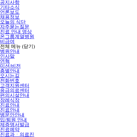
공지사항
기타소식
언론보도
채용정보
오늘의 식단
자주묻는질문
진료 안내 영상
온그룹계열병원
비급여
전체 메뉴
(닫기)
병원안내
인사말
연혁
미션/비전
층별안내
오시는길
전화번호
고객지원센터
응급의료센터
편의시설안내
장례식장
진료안내
진료안내
병문안안내
입/퇴원 안내
제증명서발급
진료예약
진료과ㆍ의료진