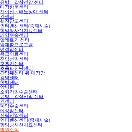
유방ㆍ갑상선암 센터
대장항문센터
전립선ㆍ배뇨장애 센터
간센터
췌장담도센터
인터벤션센터(중재시술)
항암방사선치료센터
폐암수술센터
알레르기 센터
암재활프로그램
여성암센터
응급의료센터
전립선암센터
호흡기센터
초음파진단센터
간담췌센터 위·대장암
감염센터
한방센터
암병원
소화기암수술센터
유방ㆍ갑상선암 센터
간센터
폐암수술센터
여성암센터
전립선암센터
인터벤션센터(중재시술)
항암방사선치료센터
병원소식