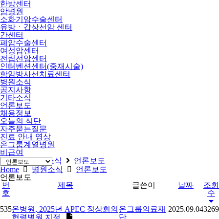
한방센터
암병원
소화기암수술센터
유방ㆍ갑상선암 센터
간센터
폐암수술센터
여성암센터
전립선암센터
인터벤션센터(중재시술)
항암방사선치료센터
병원소식
공지사항
기타소식
언론보도
채용정보
오늘의 식단
자주묻는질문
진료 안내 영상
온그룹계열병원
비급여
Home
병원소식
언론보도
Home
병원소식
언론보도
언론보도
번
제목
글쓴이
날짜
조회
호
수
535
온병원, 2025년 APEC 정상회의
온그룹의료재
2025.09.04
3269
단
협력병원 지정