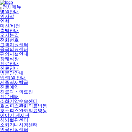
메
뉴
전체메뉴
U
건
병원안내
너
인사말
뛰
연혁
기
미션/비전
층별안내
오시는길
전화번호
고객지원센터
응급의료센터
편의시설안내
장례식장
진료안내
진료안내
병문안안내
입/퇴원 안내
제증명서발급
진료예약
진료과ㆍ의료진
전문센터
소화기암수술센터
호스피스완화의료병동
호스피스완화의료병동
이야기 게시판
심뇌혈관센터
소화기내시경센터
인공신장센터