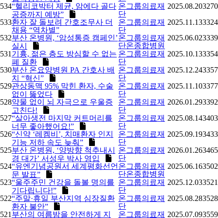
534
“헬리코박터 제균, 암에다 골다
온그룹의료재
2025.08.20
3270
단
공증까지 예방”
533
환자 잘 돌보려 간호조무사 더
온그룹의료재
2025.11.13
3324
채용 “역차별”
단
532
부산 온병원, ‘암성통증 캠페인’
온그룹의료재
2025.06.02
3339
단온종합병원
실시
531
기흉, 젊은 층도 방심할 수 없는
온그룹의료재
2025.10.13
3354
단
폐 질환
530
부산 온요양병원 PA 간호사 배
온그룹의료재
2025.12.24
3357
단
치 “혁신”
529
관상동맥 95% 막힌 환자, 수술
온그룹의료재
2025.11.10
3377
단
없이 뚫었다
528
약물 없이 뇌 자극으로 우울증
온그룹의료재
2026.01.29
3392
단
고친다!
527
“살아생전 마지막 커트머리를
온그룹의료재
2025.08.14
3403
단
너무 좋아했어요!”
526
“신약 ‘레켐비’, 치매환자 인지
온그룹의료재
2025.09.19
3433
단
기능 저하 속도 늦춰”
525
부산 온병원, ‘양방향 척추내시
온그룹의료재
2026.01.26
3465
단
경 대가’ 서성우 박사 영입
524
“유엔기념공원서 세계평화선언
온그룹의료재
2025.06.16
3502
단온종합병원
문 발표”
523
“울주주민 건강을 돌볼 명의를
온그룹의료재
2025.12.03
3521
단
기다립니다!”
522
“주말·휴일 부산지역 심장질환
온그룹의료재
2025.08.28
3528
단
환자 불안”
521
부산의 여름밤을 안전하게 지
온그룹의료재
2025.07.09
3559