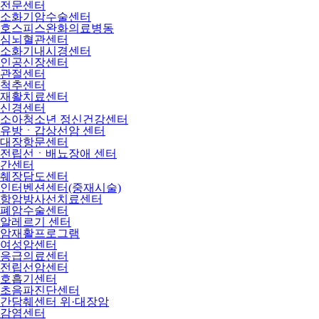
전문센터
소화기암수술센터
호스피스완화의료병동
심뇌혈관센터
소화기내시경센터
인공신장센터
관절센터
척추센터
재활치료센터
신경센터
소아청소년 정신건강센터
유방ㆍ갑상선암 센터
대장항문센터
전립선ㆍ배뇨장애 센터
간센터
췌장담도센터
인터벤션센터(중재시술)
항암방사선치료센터
폐암수술센터
알레르기 센터
암재활프로그램
여성암센터
응급의료센터
전립선암센터
호흡기센터
초음파진단센터
간담췌센터 위·대장암
감염센터