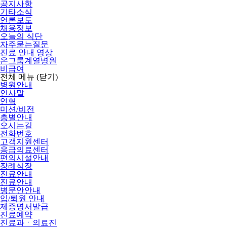
공지사항
기타소식
언론보도
채용정보
오늘의 식단
자주묻는질문
진료 안내 영상
온그룹계열병원
비급여
전체 메뉴
(닫기)
병원안내
인사말
연혁
미션/비전
층별안내
오시는길
전화번호
고객지원센터
응급의료센터
편의시설안내
장례식장
진료안내
진료안내
병문안안내
입/퇴원 안내
제증명서발급
진료예약
진료과ㆍ의료진