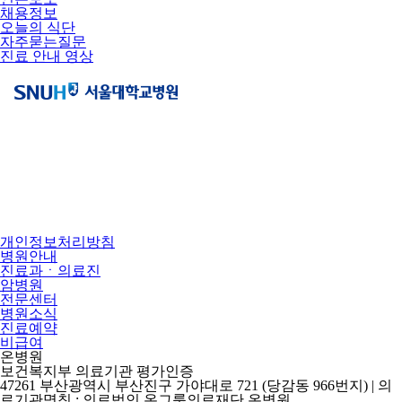
채용정보
오늘의 식단
자주묻는질문
진료 안내 영상
개인정보처리방침
병원안내
진료과ㆍ의료진
암병원
전문센터
병원소식
진료예약
비급여
온병원
보건복지부 의료기관 평가인증
47261 부산광역시 부산진구 가야대로 721 (당감동 966번지) | 의
료기관명칭 : 의료법인 온그룹의료재단 온병원