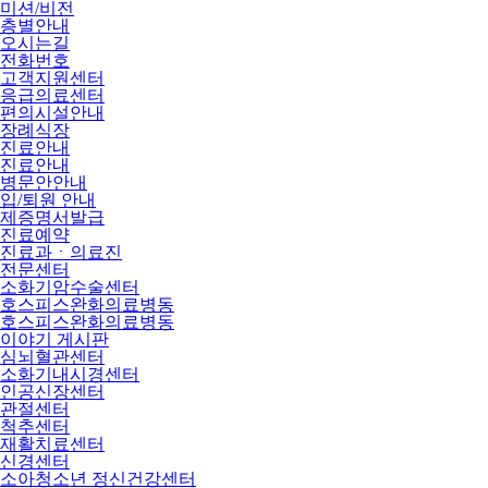
미션/비전
층별안내
오시는길
전화번호
고객지원센터
응급의료센터
편의시설안내
장례식장
진료안내
진료안내
병문안안내
입/퇴원 안내
제증명서발급
진료예약
진료과ㆍ의료진
전문센터
소화기암수술센터
호스피스완화의료병동
호스피스완화의료병동
이야기 게시판
심뇌혈관센터
소화기내시경센터
인공신장센터
관절센터
척추센터
재활치료센터
신경센터
소아청소년 정신건강센터