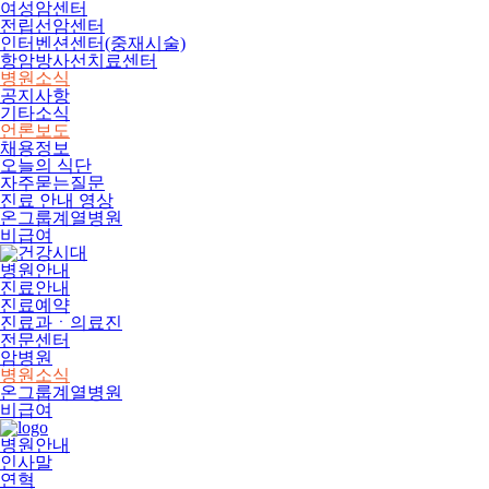
여성암센터
전립선암센터
인터벤션센터(중재시술)
항암방사선치료센터
병원소식
공지사항
기타소식
언론보도
채용정보
오늘의 식단
자주묻는질문
진료 안내 영상
온그룹계열병원
비급여
병원안내
진료안내
진료예약
진료과ㆍ의료진
전문센터
암병원
병원소식
온그룹계열병원
비급여
병원안내
인사말
연혁