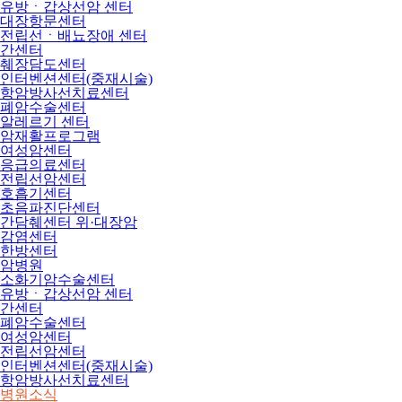
유방ㆍ갑상선암 센터
대장항문센터
전립선ㆍ배뇨장애 센터
간센터
췌장담도센터
인터벤션센터(중재시술)
항암방사선치료센터
폐암수술센터
알레르기 센터
암재활프로그램
여성암센터
응급의료센터
전립선암센터
호흡기센터
초음파진단센터
간담췌센터 위·대장암
감염센터
한방센터
암병원
소화기암수술센터
유방ㆍ갑상선암 센터
간센터
폐암수술센터
여성암센터
전립선암센터
인터벤션센터(중재시술)
항암방사선치료센터
병원소식