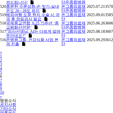
단온종합병원
켜드립니다!
520
충분한 수분섭취-손 씻기-실내
온그룹의료재
2025.07.21
3570
단온종합병원
온도 26∼28도 유지
519
해외여행 도중 현지 수술 시 귀
온그룹의료재
2025.09.01
3585
단
국 후 정밀검사 필요
518
국제종교연합, 6.25 75주년 ‘종
온그룹의료재
2025.06.26
3606
단온종합병원
교평화선언문’
517
“의사선생님, AI는 다르게 알려
온그룹의료재
2025.08.18
3607
단
주던데요?”
516
온병원그룹, 건강식품 사업 본
온그룹의료재
2025.09.29
3612
단
격 진출
Previous
«
1
2
3
4
5
6
7
8
9
10
Next
»
병원소식
공지사항
기타소식
언론보도