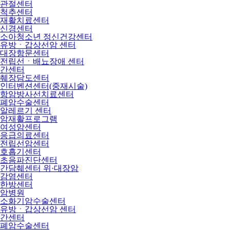
관절센터
척추센터
재활치료센터
신경센터
소아청소년 정신건강센터
유방ㆍ갑상선암 센터
대장항문센터
전립선ㆍ배뇨장애 센터
간센터
췌장담도센터
인터벤션센터(중재시술)
항암방사선치료센터
폐암수술센터
알레르기 센터
암재활프로그램
여성암센터
응급의료센터
전립선암센터
호흡기센터
초음파진단센터
간담췌센터 위·대장암
감염센터
한방센터
암병원
소화기암수술센터
유방ㆍ갑상선암 센터
간센터
폐암수술센터