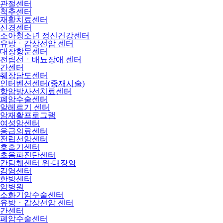
관절센터
척추센터
재활치료센터
신경센터
소아청소년 정신건강센터
유방ㆍ갑상선암 센터
대장항문센터
전립선ㆍ배뇨장애 센터
간센터
췌장담도센터
인터벤션센터(중재시술)
항암방사선치료센터
폐암수술센터
알레르기 센터
암재활프로그램
여성암센터
응급의료센터
전립선암센터
호흡기센터
초음파진단센터
간담췌센터 위·대장암
감염센터
한방센터
암병원
소화기암수술센터
유방ㆍ갑상선암 센터
간센터
폐암수술센터