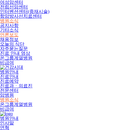
여성암센터
전립선암센터
인터벤션센터(중재시술)
항암방사선치료센터
병원소식
공지사항
기타소식
언론보도
채용정보
오늘의 식단
자주묻는질문
진료 안내 영상
온그룹계열병원
비급여
병원안내
진료안내
진료예약
진료과ㆍ의료진
전문센터
암병원
병원소식
온그룹계열병원
비급여
병원안내
인사말
연혁