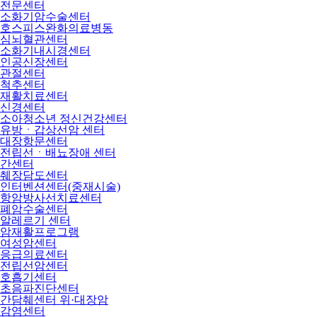
전문센터
소화기암수술센터
호스피스완화의료병동
심뇌혈관센터
소화기내시경센터
인공신장센터
관절센터
척추센터
재활치료센터
신경센터
소아청소년 정신건강센터
유방ㆍ갑상선암 센터
대장항문센터
전립선ㆍ배뇨장애 센터
간센터
췌장담도센터
인터벤션센터(중재시술)
항암방사선치료센터
폐암수술센터
알레르기 센터
암재활프로그램
여성암센터
응급의료센터
전립선암센터
호흡기센터
초음파진단센터
간담췌센터 위·대장암
감염센터