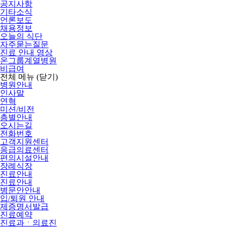
공지사항
기타소식
언론보도
채용정보
오늘의 식단
자주묻는질문
진료 안내 영상
온그룹계열병원
비급여
전체 메뉴
(닫기)
병원안내
인사말
연혁
미션/비전
층별안내
오시는길
전화번호
고객지원센터
응급의료센터
편의시설안내
장례식장
진료안내
진료안내
병문안안내
입/퇴원 안내
제증명서발급
진료예약
진료과ㆍ의료진