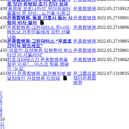
로 잇단 유방암 조기 진단 성과
439
'폭염에 코로나까지' 무더위쉼터
온종합병원
2022.05.27
10912
줄줄이 문 닫아…노인들 이중고
438
온종합병원, 동료 간호사 돕는 사
온종합병원
2022.05.27
10901
랑의 바자 열어
437
온종합병원-그린닥터스 주니어,
온종합병원
2022.05.27
10896
베트남 거주민들에게 성탄 선물
나눔
436
온종합병원·그린닥터스 “무료로
온종합병원
2022.05.27
10885
간이식 받으세요”
435
“의료인·요양병원 입원환자 부스
온종합병원
2022.05.27
10861
터샷 더 서둘러야”
434
히포크라테스가 온종합병원을
온종합병원
2022.05.27
10842
찾은 이유?… 마스크 착용 캠페
인 ‘눈길’
433
부산 온종합병원, 보건복지부 발
온그룹의료
2022.07.13
10835
재단온종합
달장애인 거점병원 지정돼
병원
Previous
«
5
6
7
8
9
10
11
12