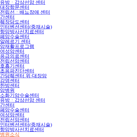
유방ㆍ갑상선암 센터
대장항문센터
전립선ㆍ배뇨장애 센터
간센터
췌장담도센터
인터벤션센터(중재시술)
항암방사선치료센터
폐암수술센터
알레르기 센터
암재활프로그램
여성암센터
응급의료센터
전립선암센터
호흡기센터
초음파진단센터
간담췌센터 위·대장암
감염센터
한방센터
암병원
소화기암수술센터
유방ㆍ갑상선암 센터
간센터
폐암수술센터
여성암센터
전립선암센터
인터벤션센터(중재시술)
항암방사선치료센터
병원소식