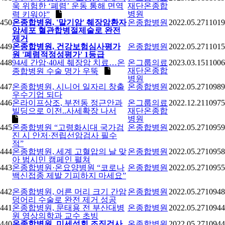
욱 위험한 ‘폐렴’ 운동 통해 면역
재단온종합
병원
력 키워야”
450
온종합병원, '말기암' 췌장암환자
온종합병원
2022.05.27
11019
암세포 혈관합병절제술로 완전
제거
449
온종합병원, 건강보험심사평가
온종합병원
2022.05.27
11015
원 '폐렴적정성평가' 1등급
448
94세 간암·40세 췌장암 치료…온
온그룹의료
2023.03.15
11006
재단온종합
종합병원 수술 명가 우뚝
병원
447
온종합병원, 시니어 일자리 창출
온종합병원
2022.05.27
10989
우수기업 되다
446
온라이프상조, 부전동 정근안과
온그룹의료
2022.12.21
10975
빌딩으로 이전..사세확장 나서
재단온종합
병원
445
온종합병원 “고령화시대 국가검
온종합병원
2022.05.27
10959
진 시 안저·전립선암검사 필수
적”
444
온종합병원, 세계 고혈압의 날 맞
온종합병원
2022.05.27
10958
아 범시민 캠페인 펼쳐
443
온종합병원·온요양병원 “코로나
온종합병원
2022.05.27
10955
백신접종 제발 기피하지 마세요”
442
온종합병원, 어른 머리 크기 간암
온종합병원
2022.05.27
10948
덩어리 수술로 완전 제거 성공
441
온종합병원, 문태용 전 부산대병
온종합병원
2022.05.27
10944
원 영상의학과 교수 초빙
440
온종합병원, 미세석회 조직검사
온종합병원
2022.05.27
10944