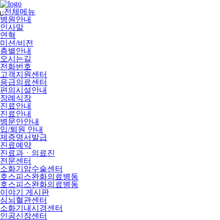
메
뉴
전체메뉴
U
건
병원안내
너
인사말
뛰
연혁
기
미션/비전
층별안내
오시는길
전화번호
고객지원센터
응급의료센터
편의시설안내
장례식장
진료안내
진료안내
병문안안내
입/퇴원 안내
제증명서발급
진료예약
진료과ㆍ의료진
전문센터
소화기암수술센터
호스피스완화의료병동
호스피스완화의료병동
이야기 게시판
심뇌혈관센터
소화기내시경센터
인공신장센터