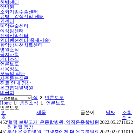
한방센터
암병원
소화기암수술센터
유방ㆍ갑상선암 센터
간센터
폐암수술센터
여성암센터
전립선암센터
인터벤션센터(중재시술)
항암방사선치료센터
병원소식
공지사항
기타소식
언론보도
채용정보
오늘의 식단
자주묻는질문
진료 안내 영상
온그룹계열병원
비급여
Home
병원소식
언론보도
Home
병원소식
언론보도
언론보도
번
제목
글쓴이
날짜
조회
호
수
452
'혈액 보릿고개' 온종합병원, 임직
온종합병원
2022.05.27
11022
원 헌혈 동참
451
부산 온종합병원 “고령층에게 더
온그룹의료
2023.02.01
11019