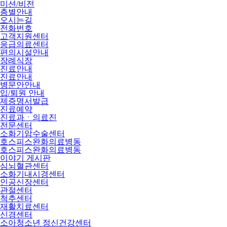
미션/비전
층별안내
오시는길
전화번호
고객지원센터
응급의료센터
편의시설안내
장례식장
진료안내
진료안내
병문안안내
입/퇴원 안내
제증명서발급
진료예약
진료과ㆍ의료진
전문센터
소화기암수술센터
호스피스완화의료병동
호스피스완화의료병동
이야기 게시판
심뇌혈관센터
소화기내시경센터
인공신장센터
관절센터
척추센터
재활치료센터
신경센터
소아청소년 정신건강센터