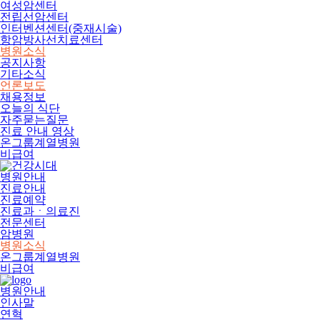
여성암센터
전립선암센터
인터벤션센터(중재시술)
항암방사선치료센터
병원소식
공지사항
기타소식
언론보도
채용정보
오늘의 식단
자주묻는질문
진료 안내 영상
온그룹계열병원
비급여
병원안내
진료안내
진료예약
진료과ㆍ의료진
전문센터
암병원
병원소식
온그룹계열병원
비급여
병원안내
인사말
연혁