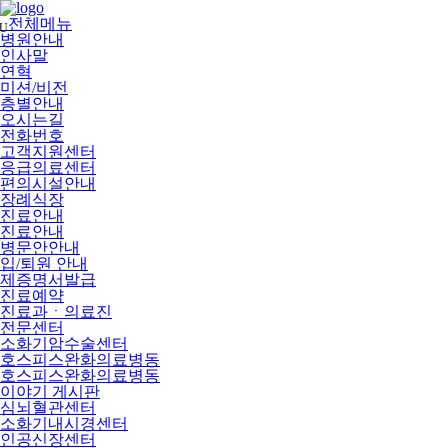
메
뉴
전체메뉴
U
건
병원안내
너
인사말
뛰
연혁
기
미션/비전
층별안내
오시는길
전화번호
고객지원센터
응급의료센터
편의시설안내
장례식장
진료안내
진료안내
병문안안내
입/퇴원 안내
제증명서발급
진료예약
진료과ㆍ의료진
전문센터
소화기암수술센터
호스피스완화의료병동
호스피스완화의료병동
이야기 게시판
심뇌혈관센터
소화기내시경센터
인공신장센터