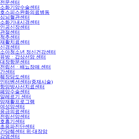
전문센터
소화기암수술센터
호스피스완화의료병동
심뇌혈관센터
소화기내시경센터
인공신장센터
관절센터
척추센터
재활치료센터
신경센터
소아청소년 정신건강센터
유방ㆍ갑상선암 센터
대장항문센터
전립선ㆍ배뇨장애 센터
간센터
췌장담도센터
인터벤션센터(중재시술)
항암방사선치료센터
폐암수술센터
알레르기 센터
암재활프로그램
여성암센터
응급의료센터
전립선암센터
호흡기센터
초음파진단센터
간담췌센터 위·대장암
감염센터