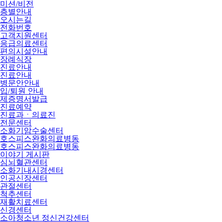
미션/비전
층별안내
오시는길
전화번호
고객지원센터
응급의료센터
편의시설안내
장례식장
진료안내
진료안내
병문안안내
입/퇴원 안내
제증명서발급
진료예약
진료과ㆍ의료진
전문센터
소화기암수술센터
호스피스완화의료병동
호스피스완화의료병동
이야기 게시판
심뇌혈관센터
소화기내시경센터
인공신장센터
관절센터
척추센터
재활치료센터
신경센터
소아청소년 정신건강센터