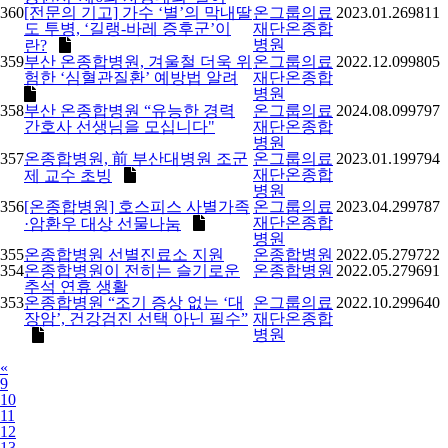
360
[전문의 기고] 가수 ‘별’의 막내딸
온그룹의료
2023.01.26
9811
도 투병, ‘길랭-바레 증후군’이
재단온종합
병원
란?
359
부산 온종합병원, 겨울철 더욱 위
온그룹의료
2022.12.09
9805
험한 ‘심혈관질환’ 예방법 알려
재단온종합
병원
358
부산 온종합병원 “유능한 경력
온그룹의료
2024.08.09
9797
간호사 선생님을 모십니다"
재단온종합
병원
357
온종합병원, 前 부산대병원 조군
온그룹의료
2023.01.19
9794
재단온종합
제 교수 초빙
병원
356
[온종합병원] 호스피스 사별가족
온그룹의료
2023.04.29
9787
재단온종합
·암환우 대상 선물나눔
병원
355
온종합병원 선별진료소 지원
온종합병원
2022.05.27
9722
354
온종합병원이 전히는 슬기로운
온종합병원
2022.05.27
9691
추석 연휴 생활
353
온종합병원 “조기 증상 없는 ‘대
온그룹의료
2022.10.29
9640
장암’, 건강검진 선택 아닌 필수”
재단온종합
병원
Previous
«
9
10
11
12
13