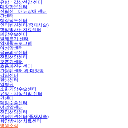
유방ㆍ갑상선암 센터
대장항문센터
전립선ㆍ배뇨장애 센터
간센터
췌장담도센터
인터벤션센터(중재시술)
항암방사선치료센터
폐암수술센터
알레르기 센터
암재활프로그램
여성암센터
응급의료센터
전립선암센터
호흡기센터
초음파진단센터
간담췌센터 위·대장암
감염센터
한방센터
암병원
소화기암수술센터
유방ㆍ갑상선암 센터
간센터
폐암수술센터
여성암센터
전립선암센터
인터벤션센터(중재시술)
항암방사선치료센터
병원소식