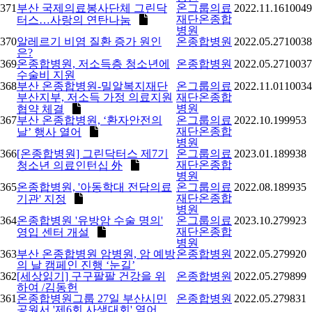
371
부산 국제의료봉사단체 그린닥
온그룹의료
2022.11.16
10049
재단온종합
터스…사랑의 연탄나눔
병원
370
알레르기 비염 질환 증가 원인
온종합병원
2022.05.27
10038
은?
369
온종합병원, 저소득층 청소년에
온종합병원
2022.05.27
10037
수술비 지원
368
부산 온종합병원-밀알복지재단
온그룹의료
2022.11.01
10034
부산지부, 저소득 가정 의료지원
재단온종합
병원
협약 체결
367
부산 온종합병원, ‘환자안전의
온그룹의료
2022.10.19
9953
재단온종합
날’ 행사 열어
병원
366
[온종합병원] 그린닥터스 제7기
온그룹의료
2023.01.18
9938
재단온종합
청소년 의료인턴십 外
병원
365
온종합병원, '아동학대 전담의료
온그룹의료
2022.08.18
9935
재단온종합
기관' 지정
병원
364
온종합병원 '유방암 수술 명의'
온그룹의료
2023.10.27
9923
재단온종합
영입 센터 개설
병원
363
부산 온종합병원 암병원, 암 예방
온종합병원
2022.05.27
9920
의 날 캠페인 진행 ‘눈길’
362
[세상읽기] 구구팔팔 건강을 위
온종합병원
2022.05.27
9899
하여 /김동헌
361
온종합병원그룹 27일 부산시민
온종합병원
2022.05.27
9831
공원서 '제6회 사생대회' 열어