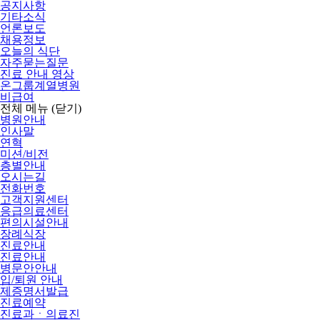
공지사항
기타소식
언론보도
채용정보
오늘의 식단
자주묻는질문
진료 안내 영상
온그룹계열병원
비급여
전체 메뉴
(닫기)
병원안내
인사말
연혁
미션/비전
층별안내
오시는길
전화번호
고객지원센터
응급의료센터
편의시설안내
장례식장
진료안내
진료안내
병문안안내
입/퇴원 안내
제증명서발급
진료예약
진료과ㆍ의료진