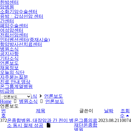
한방센터
암병원
소화기암수술센터
유방ㆍ갑상선암 센터
간센터
폐암수술센터
여성암센터
전립선암센터
인터벤션센터(중재시술)
항암방사선치료센터
병원소식
공지사항
기타소식
언론보도
채용정보
오늘의 식단
자주묻는질문
진료 안내 영상
온그룹계열병원
비급여
Home
병원소식
언론보도
Home
병원소식
언론보도
언론보도
번
제목
글쓴이
날짜
조회
호
수
372
온종합병원, 대장암과 간 전이 병
온그룹의료
2023.08.21
10074
재단온종합
소 동시 절제 성공
병원