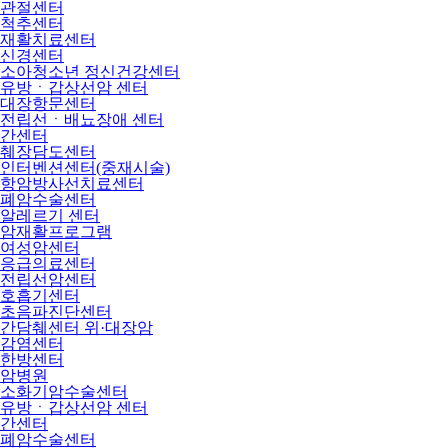
관절센터
척추센터
재활치료센터
신경센터
소아청소년 정신건강센터
유방ㆍ갑상선암 센터
대장항문센터
전립선ㆍ배뇨장애 센터
간센터
췌장담도센터
인터벤션센터(중재시술)
항암방사선치료센터
폐암수술센터
알레르기 센터
암재활프로그램
여성암센터
응급의료센터
전립선암센터
호흡기센터
초음파진단센터
간담췌센터 위·대장암
감염센터
한방센터
암병원
소화기암수술센터
유방ㆍ갑상선암 센터
간센터
폐암수술센터