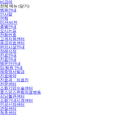
비급여
전체 메뉴
(닫기)
병원안내
인사말
연혁
미션/비전
층별안내
오시는길
전화번호
고객지원센터
응급의료센터
편의시설안내
장례식장
진료안내
진료안내
병문안안내
입/퇴원 안내
제증명서발급
진료예약
진료과ㆍ의료진
전문센터
소화기암수술센터
호스피스완화의료병동
심뇌혈관센터
소화기내시경센터
인공신장센터
관절센터
척추센터