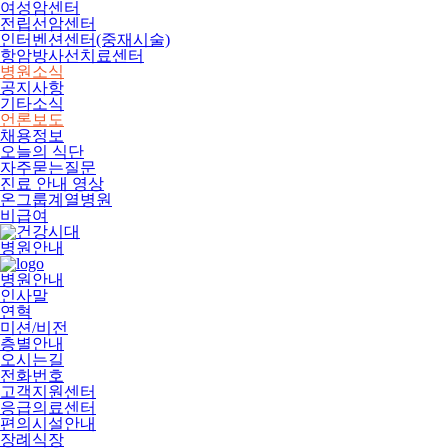
여성암센터
전립선암센터
인터벤션센터(중재시술)
항암방사선치료센터
병원소식
공지사항
기타소식
언론보도
채용정보
오늘의 식단
자주묻는질문
진료 안내 영상
온그룹계열병원
비급여
병원안내
병원안내
인사말
연혁
미션/비전
층별안내
오시는길
전화번호
고객지원센터
응급의료센터
편의시설안내
장례식장