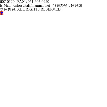
607-0129 | FAX : 051-607-0220
E-Mail : onhospital@hanmail.net | 대표자명 : 윤선희
© 온병원. ALL RIGHTS RESERVED.
©
k2s0o2d0e0s1i0g1n.
ALL
RIGHTS
RESERVED.