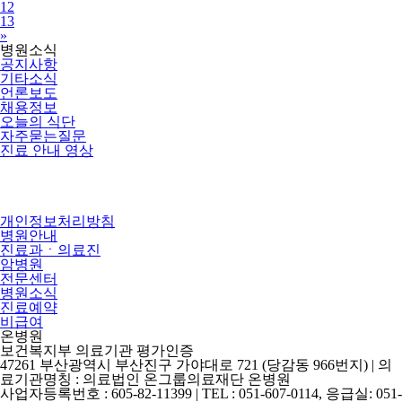
12
13
Next
»
병원소식
공지사항
기타소식
언론보도
채용정보
오늘의 식단
자주묻는질문
진료 안내 영상
개인정보처리방침
병원안내
진료과ㆍ의료진
암병원
전문센터
병원소식
진료예약
비급여
온병원
보건복지부 의료기관 평가인증
47261 부산광역시 부산진구 가야대로 721 (당감동 966번지) | 의
료기관명칭 : 의료법인 온그룹의료재단 온병원
사업자등록번호 : 605-82-11399 | TEL : 051-607-0114, 응급실: 051-