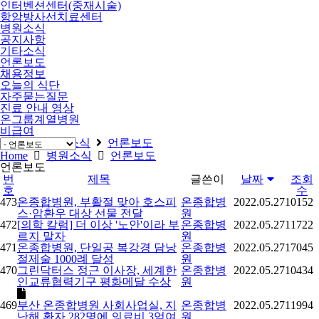
인터벤션센터(중재시술)
항암방사선치료센터
병원소식
공지사항
기타소식
언론보도
채용정보
오늘의 식단
자주묻는질문
진료 안내 영상
온그룹계열병원
비급여
Home
병원소식
언론보도
Home
병원소식
언론보도
언론보도
번
제목
글쓴이
날짜
조회
호
수
473
온종합병원, 부활절 맞아 호스피
온종합병
2022.05.27
10152
스·암환우 대상 선물 전달
원
472
[의학 칼럼] 더 이상 '노안'이라 부
온종합병
2022.05.27
11722
르지 말자
원
471
온종합병원, 단일공 복강경 담낭
온종합병
2022.05.27
17045
절제술 1000례 달성
원
470
그린닥터스 정근 이사장, 세계한
온종합병
2022.05.27
10434
인교류협력기구 평화메달 수상
원
469
부산 온종합병원 사회사업실, 지
온종합병
2022.05.27
11994
난해 환자 282명에 의료비 3억여
원