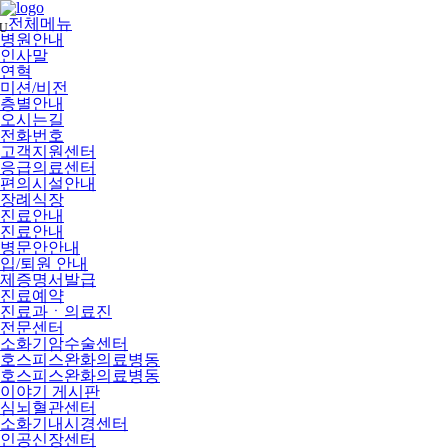
메
뉴
전체메뉴
U
건
병원안내
너
인사말
뛰
연혁
기
미션/비전
층별안내
오시는길
전화번호
고객지원센터
응급의료센터
편의시설안내
장례식장
진료안내
진료안내
병문안안내
입/퇴원 안내
제증명서발급
진료예약
진료과ㆍ의료진
전문센터
소화기암수술센터
호스피스완화의료병동
호스피스완화의료병동
이야기 게시판
심뇌혈관센터
소화기내시경센터
인공신장센터