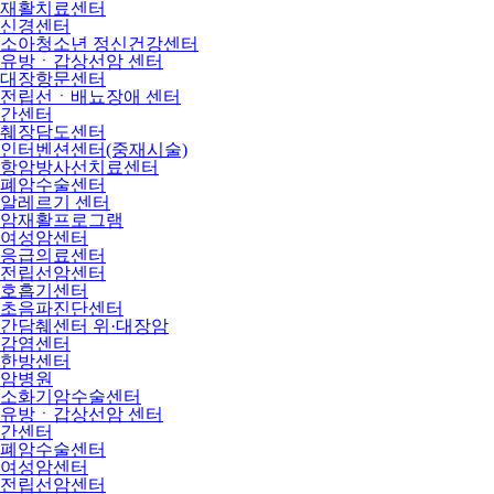
재활치료센터
신경센터
소아청소년 정신건강센터
유방ㆍ갑상선암 센터
대장항문센터
전립선ㆍ배뇨장애 센터
간센터
췌장담도센터
인터벤션센터(중재시술)
항암방사선치료센터
폐암수술센터
알레르기 센터
암재활프로그램
여성암센터
응급의료센터
전립선암센터
호흡기센터
초음파진단센터
간담췌센터 위·대장암
감염센터
한방센터
암병원
소화기암수술센터
유방ㆍ갑상선암 센터
간센터
폐암수술센터
여성암센터
전립선암센터