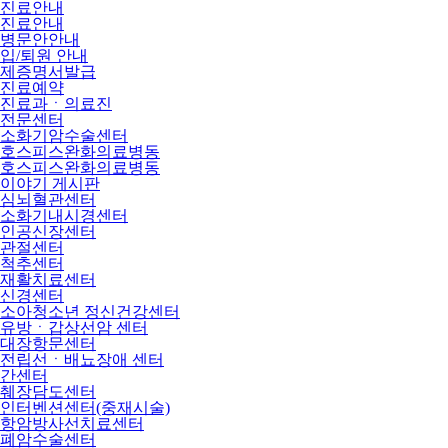
진료안내
진료안내
병문안안내
입/퇴원 안내
제증명서발급
진료예약
진료과ㆍ의료진
전문센터
소화기암수술센터
호스피스완화의료병동
호스피스완화의료병동
이야기 게시판
심뇌혈관센터
소화기내시경센터
인공신장센터
관절센터
척추센터
재활치료센터
신경센터
소아청소년 정신건강센터
유방ㆍ갑상선암 센터
대장항문센터
전립선ㆍ배뇨장애 센터
간센터
췌장담도센터
인터벤션센터(중재시술)
항암방사선치료센터
폐암수술센터