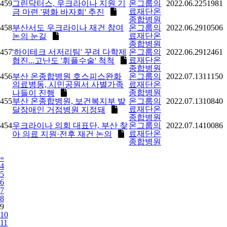
459
그린닥터스, 우크라이나 지원 기
온그룹의
2022.06.22
51981
료재단온
금 마련 '평화 바자회' 추진
종합병원
458
부산서도 우크라이나 재건 참여
온그룹의
2022.06.29
10506
료재단온
논의 눈길
종합병원
457
'하이테크 서저리팀' 꾸려 다학제
온그룹의
2022.06.29
12461
료재단온
협진...고난도 '휘플수술' 척척
종합병원
456
부산 온종합병원 호스피스완화
온그룹의
2022.07.13
11150
의료병동, 시민공원서 사별가족
료재단온
종합병원
나들이 진행
455
부산 온종합병원, 보건복지부 발
온그룹의
2022.07.13
10840
료재단온
달장애인 거점병원 지정돼
종합병원
454
우크라이나 의회 대표단, 부산 찾
온그룹의
2022.07.14
10086
료재단온
아 의료 지원·전후 재건 논의
종합병원
Previous
«
4
5
6
7
8
9
10
11