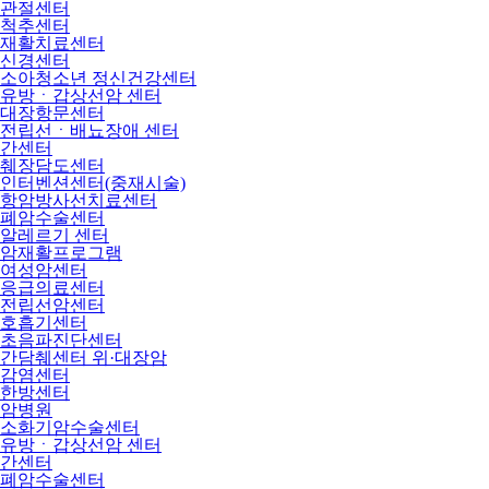
관절센터
척추센터
재활치료센터
신경센터
소아청소년 정신건강센터
유방ㆍ갑상선암 센터
대장항문센터
전립선ㆍ배뇨장애 센터
간센터
췌장담도센터
인터벤션센터(중재시술)
항암방사선치료센터
폐암수술센터
알레르기 센터
암재활프로그램
여성암센터
응급의료센터
전립선암센터
호흡기센터
초음파진단센터
간담췌센터 위·대장암
감염센터
한방센터
암병원
소화기암수술센터
유방ㆍ갑상선암 센터
간센터
폐암수술센터