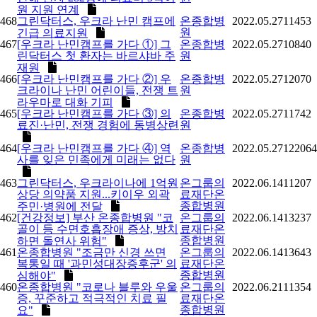
원 지원 연계
468
그린닥터스, 우크라 난민 캠프에
온종합병
2022.05.27
11453
원
긴급 의료지원
467
[우크라 난민캠프를 가다 ①] 그
온종합병
2022.05.27
10840
린닥터스 첫 환자는 바르샤바 주
원
재원
466
[우크라 난민캠프를 가다 ②] 우
온종합병
2022.05.27
12070
크라이나 난민 어린이들, 전쟁 트
원
라우마로 대화 기피
465
[우크라 난민캠프를 가다 ③] 의
온종합병
2022.05.27
11742
료진·난민, 전쟁 경험에 동병상련
원
464
[우크라 난민캠프를 가다 ④] 역
온종합병
2022.05.27
122064
사를 잊은 민족에게 미래는 없다
원
463
그린닥터스, 우크라이나에 1억원
온그룹의
2022.06.14
11207
상당 의약품 지원...키이우 외곽
료재단온
종합병원
주민·병원에 전달
462
[건강정보] 부산 온종합병원 "코
온그룹의
2022.06.14
13237
골이 등 수면호흡장애 증상, 방치
료재단온
종합병원
하면 돌연사 위험"
461
온종합병원 "조금만 신경 쓰면
온그룹의
2022.06.14
13643
복통일 때 '과민성대장증후군' 의
료재단온
종합병원
심해야"
460
온종합병원 "코로나 블루와 우울
온그룹의
2022.06.21
11354
증, 꾸준하고 적극적인 치료 필
료재단온
종합병원
요"