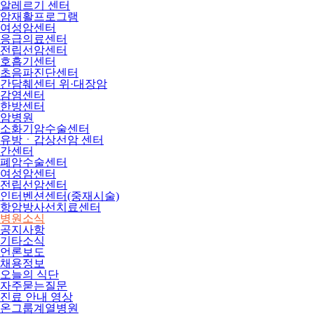
알레르기 센터
암재활프로그램
여성암센터
응급의료센터
전립선암센터
호흡기센터
초음파진단센터
간담췌센터 위·대장암
감염센터
한방센터
암병원
소화기암수술센터
유방ㆍ갑상선암 센터
간센터
폐암수술센터
여성암센터
전립선암센터
인터벤션센터(중재시술)
항암방사선치료센터
병원소식
공지사항
기타소식
언론보도
채용정보
오늘의 식단
자주묻는질문
진료 안내 영상
온그룹계열병원