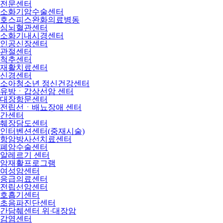
전문센터
소화기암수술센터
호스피스완화의료병동
심뇌혈관센터
소화기내시경센터
인공신장센터
관절센터
척추센터
재활치료센터
신경센터
소아청소년 정신건강센터
유방ㆍ갑상선암 센터
대장항문센터
전립선ㆍ배뇨장애 센터
간센터
췌장담도센터
인터벤션센터(중재시술)
항암방사선치료센터
폐암수술센터
알레르기 센터
암재활프로그램
여성암센터
응급의료센터
전립선암센터
호흡기센터
초음파진단센터
간담췌센터 위·대장암
감염센터