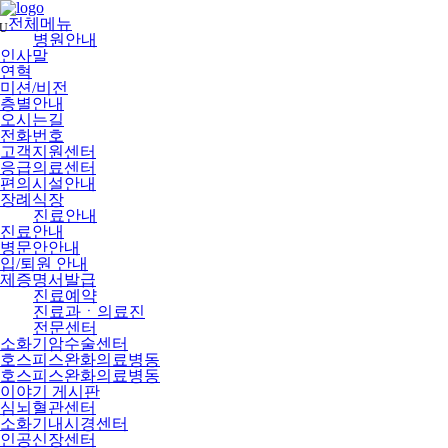
메
뉴
전체메뉴
U
건
병원안내
너
인사말
뛰
연혁
기
미션/비전
층별안내
오시는길
전화번호
고객지원센터
응급의료센터
편의시설안내
장례식장
진료안내
진료안내
병문안안내
입/퇴원 안내
제증명서발급
진료예약
진료과ㆍ의료진
전문센터
소화기암수술센터
호스피스완화의료병동
호스피스완화의료병동
이야기 게시판
심뇌혈관센터
소화기내시경센터
인공신장센터