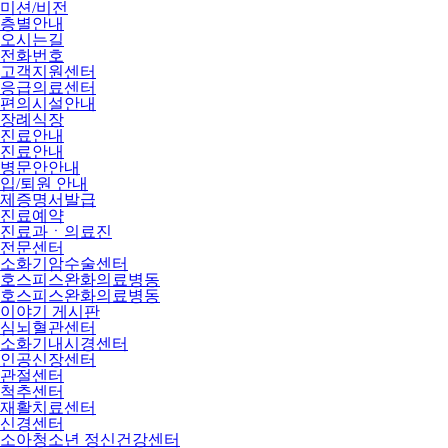
미션/비전
층별안내
오시는길
전화번호
고객지원센터
응급의료센터
편의시설안내
장례식장
진료안내
진료안내
병문안안내
입/퇴원 안내
제증명서발급
진료예약
진료과ㆍ의료진
전문센터
소화기암수술센터
호스피스완화의료병동
호스피스완화의료병동
이야기 게시판
심뇌혈관센터
소화기내시경센터
인공신장센터
관절센터
척추센터
재활치료센터
신경센터
소아청소년 정신건강센터