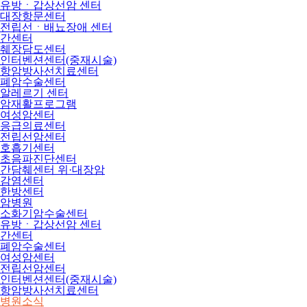
유방ㆍ갑상선암 센터
대장항문센터
전립선ㆍ배뇨장애 센터
간센터
췌장담도센터
인터벤션센터(중재시술)
항암방사선치료센터
폐암수술센터
알레르기 센터
암재활프로그램
여성암센터
응급의료센터
전립선암센터
호흡기센터
초음파진단센터
간담췌센터 위·대장암
감염센터
한방센터
암병원
소화기암수술센터
유방ㆍ갑상선암 센터
간센터
폐암수술센터
여성암센터
전립선암센터
인터벤션센터(중재시술)
항암방사선치료센터
병원소식