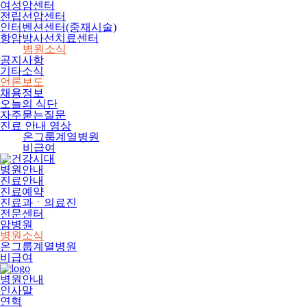
여성암센터
전립선암센터
인터벤션센터(중재시술)
항암방사선치료센터
병원소식
공지사항
기타소식
언론보도
채용정보
오늘의 식단
자주묻는질문
진료 안내 영상
온그룹계열병원
비급여
병원안내
진료안내
진료예약
진료과ㆍ의료진
전문센터
암병원
병원소식
온그룹계열병원
비급여
병원안내
인사말
연혁