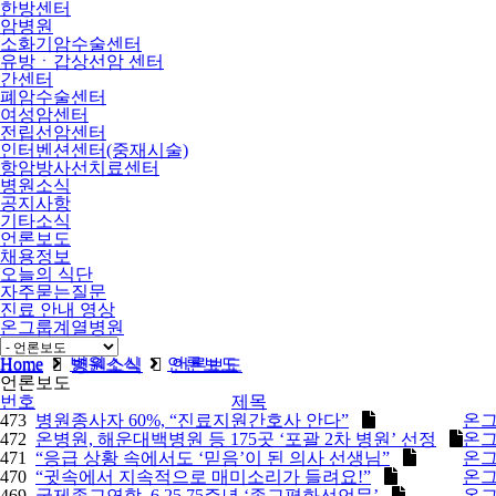
한방센터
암병원
소화기암수술센터
유방ㆍ갑상선암 센터
간센터
폐암수술센터
여성암센터
전립선암센터
인터벤션센터(중재시술)
항암방사선치료센터
병원소식
공지사항
기타소식
언론보도
채용정보
오늘의 식단
자주묻는질문
진료 안내 영상
온그룹계열병원
비급여
Home
병원소식
언론보도
Home
병원소식
언론보도
언론보도
번호
제목
473
병원종사자 60%, “진료지원간호사 안다”
온
472
온병원, 해운대백병원 등 175곳 ‘포괄 2차 병원’ 선정
온
471
“응급 상황 속에서도 ‘믿음’이 된 의사 선생님”
온
470
“귓속에서 지속적으로 매미소리가 들려요!”
온
469
국제종교연합, 6.25 75주년 ‘종교평화선언문’
온