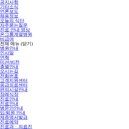
공지사항
기타소식
언론보도
채용정보
오늘의 식단
자주묻는질문
진료 안내 영상
온그룹계열병원
비급여
전체 메뉴
(닫기)
병원안내
인사말
연혁
미션/비전
층별안내
오시는길
전화번호
고객지원센터
응급의료센터
편의시설안내
장례식장
진료안내
진료안내
병문안안내
입/퇴원 안내
제증명서발급
진료예약
진료과ㆍ의료진