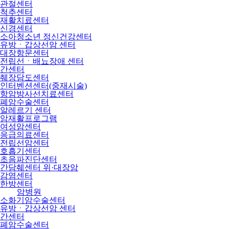
관절센터
척추센터
재활치료센터
신경센터
소아청소년 정신건강센터
유방ㆍ갑상선암 센터
대장항문센터
전립선ㆍ배뇨장애 센터
간센터
췌장담도센터
인터벤션센터(중재시술)
항암방사선치료센터
폐암수술센터
알레르기 센터
암재활프로그램
여성암센터
응급의료센터
전립선암센터
호흡기센터
초음파진단센터
간담췌센터 위·대장암
감염센터
한방센터
암병원
소화기암수술센터
유방ㆍ갑상선암 센터
간센터
폐암수술센터