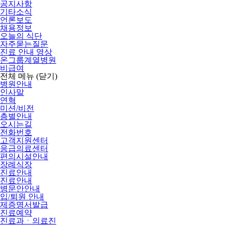
공지사항
기타소식
언론보도
채용정보
오늘의 식단
자주묻는질문
진료 안내 영상
온그룹계열병원
비급여
전체 메뉴
(닫기)
병원안내
인사말
연혁
미션/비전
층별안내
오시는길
전화번호
고객지원센터
응급의료센터
편의시설안내
장례식장
진료안내
진료안내
병문안안내
입/퇴원 안내
제증명서발급
진료예약
진료과ㆍ의료진