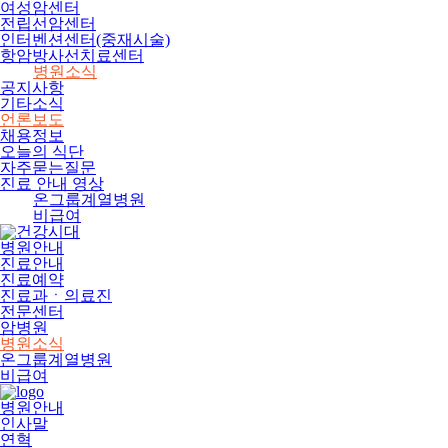
여성암센터
전립선암센터
인터벤션센터(중재시술)
항암방사선치료센터
병원소식
공지사항
기타소식
언론보도
채용정보
오늘의 식단
자주묻는질문
진료 안내 영상
온그룹계열병원
비급여
병원안내
진료안내
진료예약
진료과ㆍ의료진
전문센터
암병원
병원소식
온그룹계열병원
비급여
병원안내
인사말
연혁