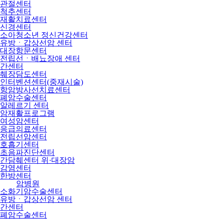
관절센터
척추센터
재활치료센터
신경센터
소아청소년 정신건강센터
유방ㆍ갑상선암 센터
대장항문센터
전립선ㆍ배뇨장애 센터
간센터
췌장담도센터
인터벤션센터(중재시술)
항암방사선치료센터
폐암수술센터
알레르기 센터
암재활프로그램
여성암센터
응급의료센터
전립선암센터
호흡기센터
초음파진단센터
간담췌센터 위·대장암
감염센터
한방센터
암병원
소화기암수술센터
유방ㆍ갑상선암 센터
간센터
폐암수술센터