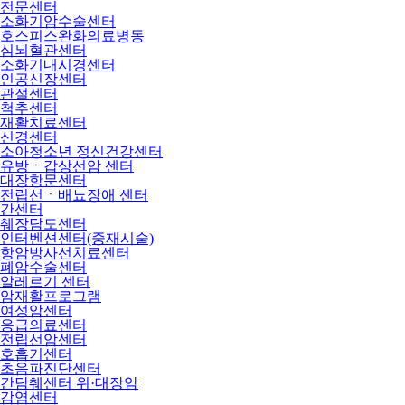
전문센터
소화기암수술센터
호스피스완화의료병동
심뇌혈관센터
소화기내시경센터
인공신장센터
관절센터
척추센터
재활치료센터
신경센터
소아청소년 정신건강센터
유방ㆍ갑상선암 센터
대장항문센터
전립선ㆍ배뇨장애 센터
간센터
췌장담도센터
인터벤션센터(중재시술)
항암방사선치료센터
폐암수술센터
알레르기 센터
암재활프로그램
여성암센터
응급의료센터
전립선암센터
호흡기센터
초음파진단센터
간담췌센터 위·대장암
감염센터