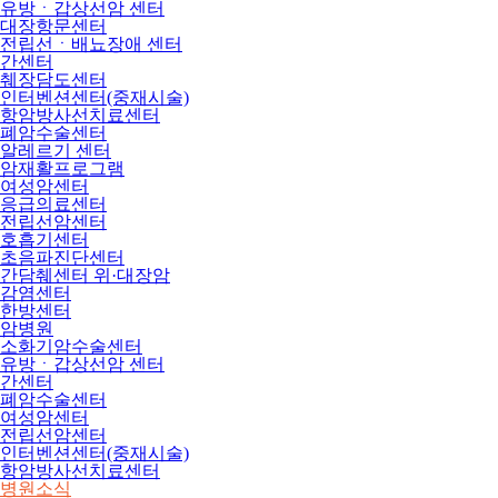
유방ㆍ갑상선암 센터
대장항문센터
전립선ㆍ배뇨장애 센터
간센터
췌장담도센터
인터벤션센터(중재시술)
항암방사선치료센터
폐암수술센터
알레르기 센터
암재활프로그램
여성암센터
응급의료센터
전립선암센터
호흡기센터
초음파진단센터
간담췌센터 위·대장암
감염센터
한방센터
암병원
소화기암수술센터
유방ㆍ갑상선암 센터
간센터
폐암수술센터
여성암센터
전립선암센터
인터벤션센터(중재시술)
항암방사선치료센터
병원소식