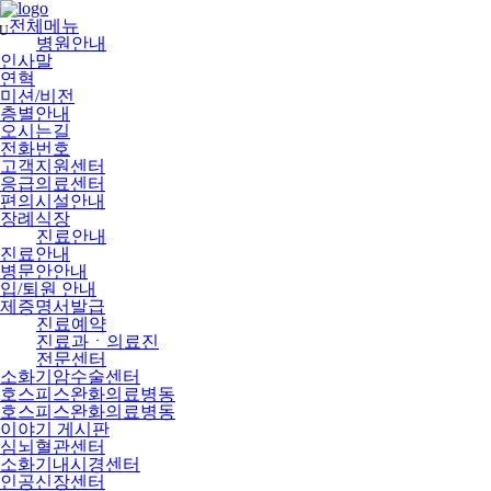
메
뉴
전체메뉴
U
건
병원안내
너
인사말
뛰
연혁
기
미션/비전
층별안내
오시는길
전화번호
고객지원센터
응급의료센터
편의시설안내
장례식장
진료안내
진료안내
병문안안내
입/퇴원 안내
제증명서발급
진료예약
진료과ㆍ의료진
전문센터
소화기암수술센터
호스피스완화의료병동
호스피스완화의료병동
이야기 게시판
심뇌혈관센터
소화기내시경센터
인공신장센터