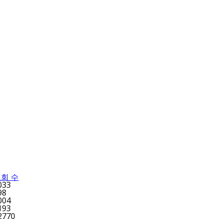
회 수
033
98
004
193
2770