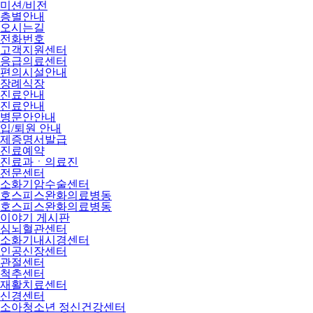
미션/비전
층별안내
오시는길
전화번호
고객지원센터
응급의료센터
편의시설안내
장례식장
진료안내
진료안내
병문안안내
입/퇴원 안내
제증명서발급
진료예약
진료과ㆍ의료진
전문센터
소화기암수술센터
호스피스완화의료병동
호스피스완화의료병동
이야기 게시판
심뇌혈관센터
소화기내시경센터
인공신장센터
관절센터
척추센터
재활치료센터
신경센터
소아청소년 정신건강센터