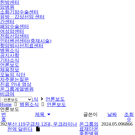
한방센터
암병원
소화기암수술센터
유방ㆍ갑상선암 센터
간센터
폐암수술센터
여성암센터
전립선암센터
인터벤션센터(중재시술)
항암방사선치료센터
병원소식
공지사항
기타소식
언론보도
채용정보
오늘의 식단
자주묻는질문
진료 안내 영상
온그룹계열병원
비급여
Home
병원소식
언론보도
Home
병원소식
언론보도
언론보도
번
제목
글쓴이
날짜
조회
호
수
392
부산 119구급차 12대, 우크라이나
온그룹의
2024.05.09
6866
료재단온
전역 달린다
종합병원