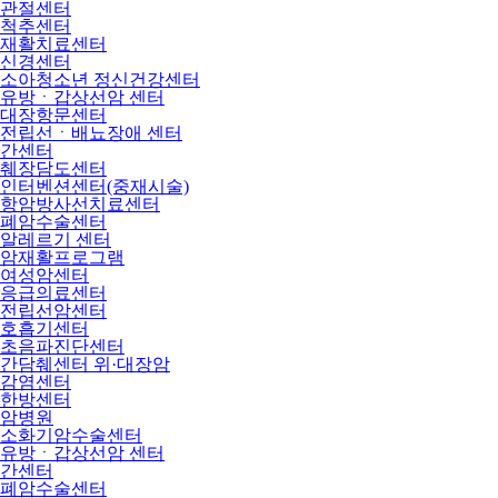
관절센터
척추센터
재활치료센터
신경센터
소아청소년 정신건강센터
유방ㆍ갑상선암 센터
대장항문센터
전립선ㆍ배뇨장애 센터
간센터
췌장담도센터
인터벤션센터(중재시술)
항암방사선치료센터
폐암수술센터
알레르기 센터
암재활프로그램
여성암센터
응급의료센터
전립선암센터
호흡기센터
초음파진단센터
간담췌센터 위·대장암
감염센터
한방센터
암병원
소화기암수술센터
유방ㆍ갑상선암 센터
간센터
폐암수술센터