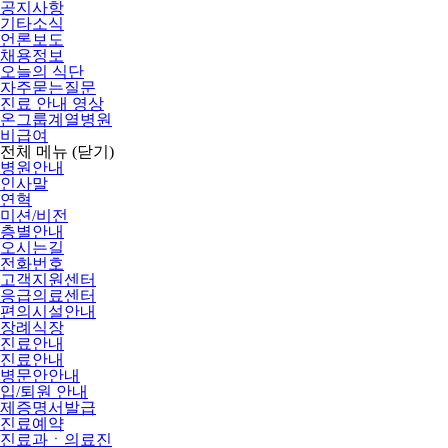
공지사항
기타소식
언론보도
채용정보
오늘의 식단
자주묻는질문
진료 안내 영상
온그룹계열병원
비급여
전체 메뉴
(닫기)
병원안내
인사말
연혁
미션/비전
층별안내
오시는길
전화번호
고객지원센터
응급의료센터
편의시설안내
장례식장
진료안내
진료안내
병문안안내
입/퇴원 안내
제증명서발급
진료예약
진료과ㆍ의료진