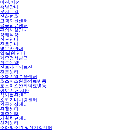
미션/비전
층별안내
오시는길
전화번호
고객지원센터
응급의료센터
편의시설안내
장례식장
진료안내
진료안내
병문안안내
입/퇴원 안내
제증명서발급
진료예약
진료과ㆍ의료진
전문센터
소화기암수술센터
호스피스완화의료병동
호스피스완화의료병동
이야기 게시판
심뇌혈관센터
소화기내시경센터
인공신장센터
관절센터
척추센터
재활치료센터
신경센터
소아청소년 정신건강센터