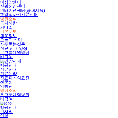
여성암센터
전립선암센터
인터벤션센터(중재시술)
항암방사선치료센터
병원소식
공지사항
기타소식
언론보도
채용정보
오늘의 식단
자주묻는질문
진료 안내 영상
온그룹계열병원
비급여
병원안내
진료안내
진료예약
진료과ㆍ의료진
전문센터
암병원
병원소식
온그룹계열병원
비급여
병원안내
인사말
연혁