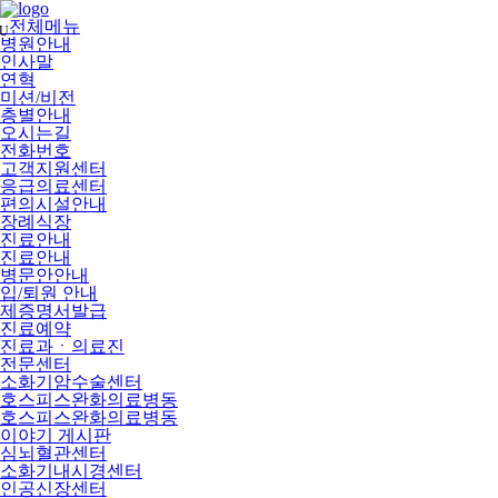
메
뉴
전체메뉴
U
건
병원안내
너
인사말
뛰
연혁
기
미션/비전
층별안내
오시는길
전화번호
고객지원센터
응급의료센터
편의시설안내
장례식장
진료안내
진료안내
병문안안내
입/퇴원 안내
제증명서발급
진료예약
진료과ㆍ의료진
전문센터
소화기암수술센터
호스피스완화의료병동
호스피스완화의료병동
이야기 게시판
심뇌혈관센터
소화기내시경센터
인공신장센터