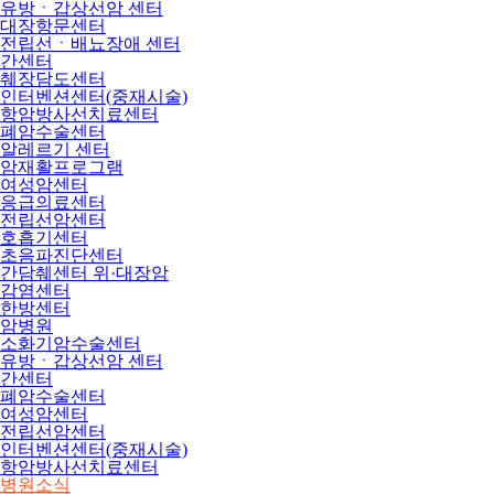
유방ㆍ갑상선암 센터
대장항문센터
전립선ㆍ배뇨장애 센터
간센터
췌장담도센터
인터벤션센터(중재시술)
항암방사선치료센터
폐암수술센터
알레르기 센터
암재활프로그램
여성암센터
응급의료센터
전립선암센터
호흡기센터
초음파진단센터
간담췌센터 위·대장암
감염센터
한방센터
암병원
소화기암수술센터
유방ㆍ갑상선암 센터
간센터
폐암수술센터
여성암센터
전립선암센터
인터벤션센터(중재시술)
항암방사선치료센터
병원소식