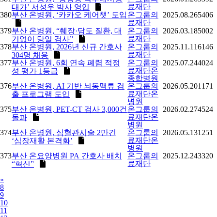
료재단
대가’ 서성우 박사 영입
380
부산 온병원, ‘카카오 케어챗’ 도입
온그룹의
2025.08.26
5406
료재단
379
부산 온병원, “췌장·담도 질환, 대
온그룹의
2026.03.18
5002
료재단
기없이 당일 검사”
378
부산 온병원, 2026년 신규 간호사
온그룹의
2025.11.11
6146
료재단
304명 채용
377
부산 온병원, 6회 연속 폐렴 적정
온그룹의
2025.07.24
4024
료재단온
성 평가 1등급
종합병원
376
부산 온병원, AI 기반 뇌동맥류 검
온그룹의
2026.05.20
1171
료재단온
출 프로그램 도입
병원
375
부산 온병원, PET-CT 검사 3,000건
온그룹의
2026.02.27
4524
료재단온
돌파
병원
374
부산 온병원, 심혈관시술 2만건
온그룹의
2026.05.13
1251
료재단온
‘심장재활 본격화’
병원
373
부산 온요양병원 PA 간호사 배치
온그룹의
2025.12.24
3320
료재단
“혁신”
Previous
«
8
9
10
11