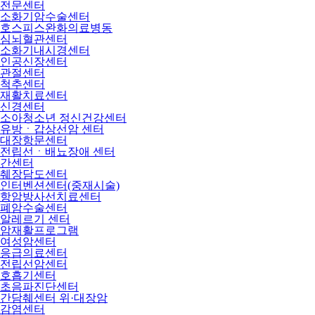
전문센터
소화기암수술센터
호스피스완화의료병동
심뇌혈관센터
소화기내시경센터
인공신장센터
관절센터
척추센터
재활치료센터
신경센터
소아청소년 정신건강센터
유방ㆍ갑상선암 센터
대장항문센터
전립선ㆍ배뇨장애 센터
간센터
췌장담도센터
인터벤션센터(중재시술)
항암방사선치료센터
폐암수술센터
알레르기 센터
암재활프로그램
여성암센터
응급의료센터
전립선암센터
호흡기센터
초음파진단센터
간담췌센터 위·대장암
감염센터