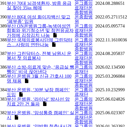
391
부산 70대 뇌경색환자, 밤중 응급
온그룹의
2024.08.28
8651
실 찾아 35㎞ 헤매
료재단온
종합병원
390
부산 80대 여성 화이자백신 맞고
온종합병
2022.05.27
11512
‘폐부종’ 입원
원
389
부산 ON온병원그룹-녹색여성연
온그룹의
2024.05.09
5774
합회와 위기청소년 및 참전유공자
료재단온
종합병원
가정에 김장김치 나눔
388
부산 국제의료봉사단체 그린닥터
온그룹의
2022.11.16
10036
료재단온
스…사랑의 연탄나눔
종합병원
387
부산 그린닥터스, 전북 남원시 운
온그룹의
2024.08.20
5837
봉서 첫 의료봉사
료재단온
종합병원
386
부산 소방-의료계 맞손, ‘응급실 뺑
온그룹의
2026.02.13
4500
뺑이’ 비극 끊어낸다
료재단
385
부산 온병원 3월 신규 간호사 100
온그룹의
2025.03.20
6084
료재단온
명 채용
종합병원
384
부산 온병원, ‘30분 낮잠 캠페인’
온그룹의
2025.10.23
2999
료재단
도입
383
부산 온병원, ‘라이낙’ 방사선 암
온그룹의
2025.06.02
4826
료재단온
치료 2만 건 돌파
종합병원
382
부산 온병원, ‘암성통증 캠페인’ 실
온그룹의
2025.06.02
3307
료재단온
시
종합병원
381
부산 온병원, ‘양방향 척추내시경
온그룹의
2026.01.26
3392