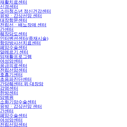
재활치료센터
신경센터
소아청소년 정신건강센터
유방ㆍ갑상선암 센터
대장항문센터
전립선ㆍ배뇨장애 센터
간센터
췌장담도센터
인터벤션센터(중재시술)
항암방사선치료센터
폐암수술센터
알레르기 센터
암재활프로그램
여성암센터
응급의료센터
전립선암센터
호흡기센터
초음파진단센터
간담췌센터 위·대장암
감염센터
한방센터
암병원
소화기암수술센터
유방ㆍ갑상선암 센터
간센터
폐암수술센터
여성암센터
전립선암센터