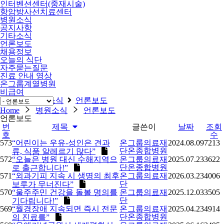
인터벤션센터(중재시술)
항암방사선치료센터
병원소식
공지사항
기타소식
언론보도
채용정보
오늘의 식단
자주묻는질문
진료 안내 영상
온그룹계열병원
비급여
Home
병원소식
언론보도
Home
병원소식
언론보도
언론보도
번
제목
글쓴이
날짜
조회
호
수
573
“어린이는 우유-성인은 견과
온그룹의료재
2024.08.09
7213
단온종합병원
류, 식품 알레르기 많다”
572
“오늘은 병원 대신 수해지역으
온그룹의료재
2025.07.23
3622
단온종합병원
로 출근합니다!”
571
“외과기피 지속 시 생명의 최후
온그룹의료재
2026.03.23
4006
단
보루가 무너진다”
570
“울주주민 건강을 돌볼 명의를
온그룹의료재
2025.12.03
3505
단
기다립니다!”
569
“월경장애 지속되면 즉시 전문
온그룹의료재
2025.04.23
4914
단온종합병원
의 진료를”