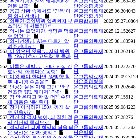
568
“유엔기념공원서 세계평화선
온그룹의료재
2025.06.16
3495
단온종합병원
언문 발표”
567
“응급 상황 속에서도 ‘믿음’이
온그룹의료재
2025.06.30
4043
단온종합병원
된 의사 선생님”
566
“의료인·요양병원 입원환자 부
온종합병원
2022.05.27
10864
스터샷 더 서둘러야”
565
“의사는 줄었지만, 생명은 멈출
온그룹의료재
2025.12.15
2627
단
수 없었다”
564
“의사선생님, AI는 다르게 알
온그룹의료재
2025.08.18
3591
단
려주던데요?”
563
“이 없으면 잇몸”…지역 병원
온그룹의료재
2026.01.26
2183
들, ‘PA간호사 고도화’로 돌파
단
562
“이름은 제발…”, 70대 전직 간
온그룹의료재
2026.01.22
2270
단
호사의 ‘아름다운 동행’
561
“이왕 해야 한다면, 양방향 척
온그룹의료재
2024.05.09
13159
단온종합병원
추 내시경 수술을!”
560
“인공눈물은 이제 그만” 안구
온그룹의료재
2026.01.20
2648
단
건조증 ‘IPL 레이저’ 각광
559
“잠 안 온다고 한 알 더?” 수면
온그룹의료재
2026.07.15
512
단
제 과용은 ‘독’ 된다
558
“장기 이식하면 150세까지 살
온그룹의료재
2025.09.08
4223
단
수 있을까?”
557
“전신 암 검사 넘어, 뇌 질환 정
온그룹의료재
2026.07.28
276
단
밀 진단의 핵심으로”
556
“절망적인 삶에 희망의 싹을 틔
온그룹의료재
2026.05.12
1242
단온병원
운 당신은 ‘진짜 명의’”​
555
“주말·휴일 부산지역 심장질환
온그룹의료재
2025.08.28
3509