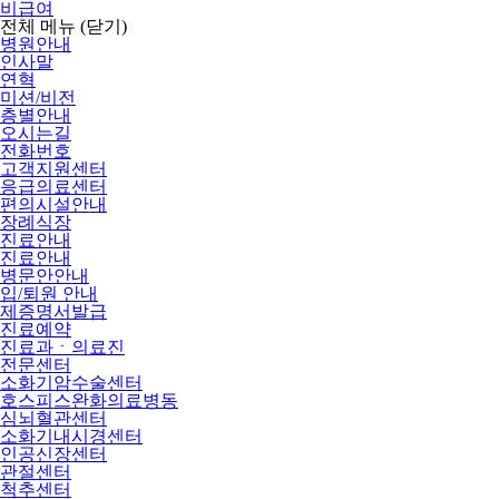
비급여
전체 메뉴
(닫기)
병원안내
인사말
연혁
미션/비전
층별안내
오시는길
전화번호
고객지원센터
응급의료센터
편의시설안내
장례식장
진료안내
진료안내
병문안안내
입/퇴원 안내
제증명서발급
진료예약
진료과ㆍ의료진
전문센터
소화기암수술센터
호스피스완화의료병동
심뇌혈관센터
소화기내시경센터
인공신장센터
관절센터
척추센터