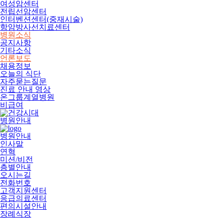
여성암센터
전립선암센터
인터벤션센터(중재시술)
항암방사선치료센터
병원소식
공지사항
기타소식
언론보도
채용정보
오늘의 식단
자주묻는질문
진료 안내 영상
온그룹계열병원
비급여
병원안내
병원안내
인사말
연혁
미션/비전
층별안내
오시는길
전화번호
고객지원센터
응급의료센터
편의시설안내
장례식장