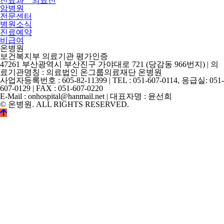
진료과ㆍ의료진
암병원
전문센터
병원소식
진료예약
비급여
온병원
보건복지부 의료기관 평가인증
47261 부산광역시 부산진구 가야대로 721 (당감동 966번지) | 의
료기관명칭 : 의료법인 온그룹의료재단 온병원
사업자등록번호 : 605-82-11399 | TEL : 051-607-0114, 응급실: 051-
607-0129 | FAX : 051-607-0220
E-Mail : onhospital@hanmail.net | 대표자명 : 윤선희
© 온병원. ALL RIGHTS RESERVED.
©
k2s0o2d0e0s1i0g1n.
ALL
RIGHTS
RESERVED.