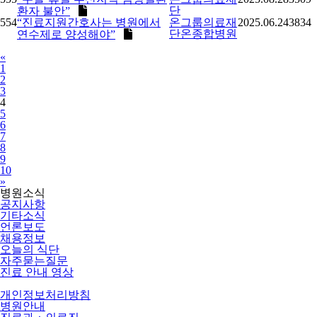
단
환자 불안”
554
“진료지원간호사는 병원에서
온그룹의료재
2025.06.24
3834
단온종합병원
연수제로 양성해야”
Previous
«
1
2
3
4
5
6
7
8
9
10
Next
»
병원소식
공지사항
기타소식
언론보도
채용정보
오늘의 식단
자주묻는질문
진료 안내 영상
개인정보처리방침
병원안내