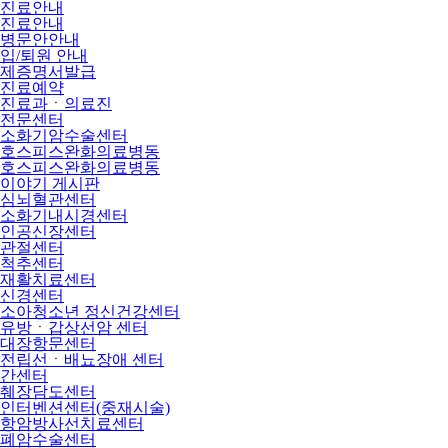
진료안내
진료안내
병문안안내
입/퇴원 안내
제증명서발급
진료예약
진료과ㆍ의료진
전문센터
소화기암수술센터
호스피스완화의료병동
호스피스완화의료병동
이야기 게시판
심뇌혈관센터
소화기내시경센터
인공신장센터
관절센터
척추센터
재활치료센터
신경센터
소아청소년 정신건강센터
유방ㆍ갑상선암 센터
대장항문센터
전립선ㆍ배뇨장애 센터
간센터
췌장담도센터
인터벤션센터(중재시술)
항암방사선치료센터
폐암수술센터