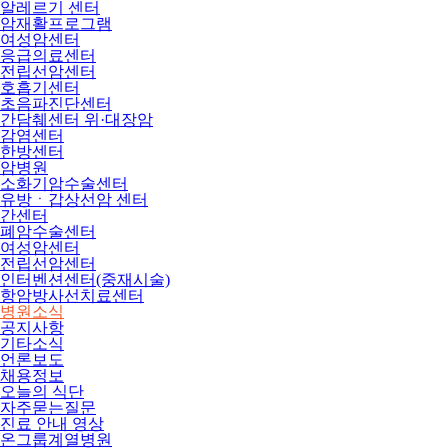
알레르기 센터
암재활프로그램
여성암센터
응급의료센터
전립선암센터
호흡기센터
초음파진단센터
간담췌센터 위·대장암
감염센터
한방센터
암병원
소화기암수술센터
유방ㆍ갑상선암 센터
간센터
폐암수술센터
여성암센터
전립선암센터
인터벤션센터(중재시술)
항암방사선치료센터
병원소식
공지사항
기타소식
언론보도
채용정보
오늘의 식단
자주묻는질문
진료 안내 영상
온그룹계열병원