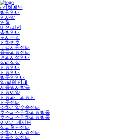
메
뉴
전체메뉴
U
건
병원안내
너
인사말
뛰
연혁
기
미션/비전
층별안내
오시는길
전화번호
고객지원센터
응급의료센터
편의시설안내
장례식장
진료안내
진료안내
병문안안내
입/퇴원 안내
제증명서발급
진료예약
진료과ㆍ의료진
전문센터
소화기암수술센터
호스피스완화의료병동
호스피스완화의료병동
이야기 게시판
심뇌혈관센터
소화기내시경센터
인공신장센터