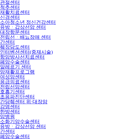
관절센터
척추센터
재활치료센터
신경센터
소아청소년 정신건강센터
유방ㆍ갑상선암 센터
대장항문센터
전립선ㆍ배뇨장애 센터
간센터
췌장담도센터
인터벤션센터(중재시술)
항암방사선치료센터
폐암수술센터
알레르기 센터
암재활프로그램
여성암센터
응급의료센터
전립선암센터
호흡기센터
초음파진단센터
간담췌센터 위·대장암
감염센터
한방센터
암병원
소화기암수술센터
유방ㆍ갑상선암 센터
간센터
폐암수술센터