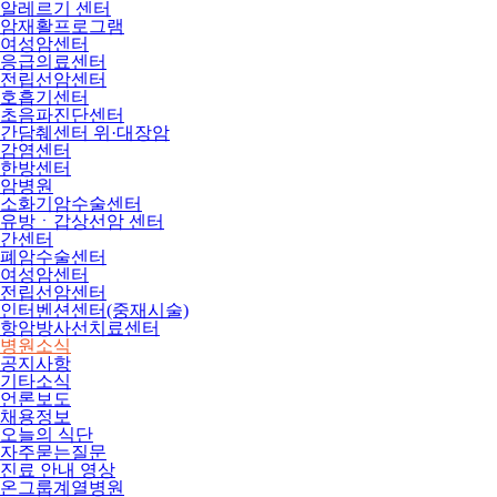
알레르기 센터
암재활프로그램
여성암센터
응급의료센터
전립선암센터
호흡기센터
초음파진단센터
간담췌센터 위·대장암
감염센터
한방센터
암병원
소화기암수술센터
유방ㆍ갑상선암 센터
간센터
폐암수술센터
여성암센터
전립선암센터
인터벤션센터(중재시술)
항암방사선치료센터
병원소식
공지사항
기타소식
언론보도
채용정보
오늘의 식단
자주묻는질문
진료 안내 영상
온그룹계열병원