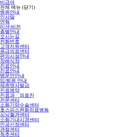
비급여
전체 메뉴
(닫기)
병원안내
인사말
연혁
미션/비전
층별안내
오시는길
전화번호
고객지원센터
응급의료센터
편의시설안내
장례식장
진료안내
진료안내
병문안안내
입/퇴원 안내
제증명서발급
진료예약
진료과ㆍ의료진
전문센터
소화기암수술센터
호스피스완화의료병동
심뇌혈관센터
소화기내시경센터
인공신장센터
관절센터
척추센터