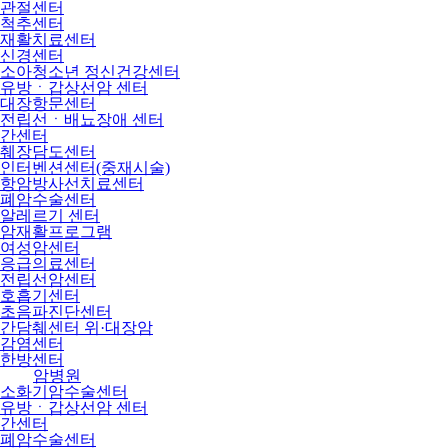
관절센터
척추센터
재활치료센터
신경센터
소아청소년 정신건강센터
유방ㆍ갑상선암 센터
대장항문센터
전립선ㆍ배뇨장애 센터
간센터
췌장담도센터
인터벤션센터(중재시술)
항암방사선치료센터
폐암수술센터
알레르기 센터
암재활프로그램
여성암센터
응급의료센터
전립선암센터
호흡기센터
초음파진단센터
간담췌센터 위·대장암
감염센터
한방센터
암병원
소화기암수술센터
유방ㆍ갑상선암 센터
간센터
폐암수술센터