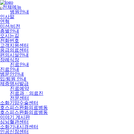
메
뉴
전체메뉴
U
건
병원안내
너
인사말
뛰
연혁
기
미션/비전
층별안내
오시는길
전화번호
고객지원센터
응급의료센터
편의시설안내
장례식장
진료안내
진료안내
병문안안내
입/퇴원 안내
제증명서발급
진료예약
진료과ㆍ의료진
전문센터
소화기암수술센터
호스피스완화의료병동
호스피스완화의료병동
이야기 게시판
심뇌혈관센터
소화기내시경센터
인공신장센터