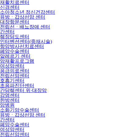
재활치료센터
신경센터
소아청소년 정신건강센터
유방ㆍ갑상선암 센터
대장항문센터
전립선ㆍ배뇨장애 센터
간센터
췌장담도센터
인터벤션센터(중재시술)
항암방사선치료센터
폐암수술센터
알레르기 센터
암재활프로그램
여성암센터
응급의료센터
전립선암센터
호흡기센터
초음파진단센터
간담췌센터 위·대장암
감염센터
한방센터
암병원
소화기암수술센터
유방ㆍ갑상선암 센터
간센터
폐암수술센터
여성암센터
전립선암센터