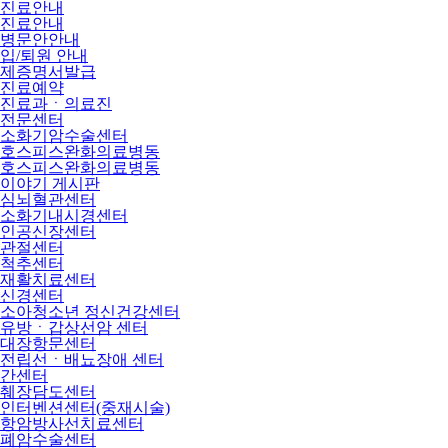
진료안내
진료안내
병문안안내
입/퇴원 안내
제증명서발급
진료예약
진료과ㆍ의료진
전문센터
소화기암수술센터
호스피스완화의료병동
호스피스완화의료병동
이야기 게시판
심뇌혈관센터
소화기내시경센터
인공신장센터
관절센터
척추센터
재활치료센터
신경센터
소아청소년 정신건강센터
유방ㆍ갑상선암 센터
대장항문센터
전립선ㆍ배뇨장애 센터
간센터
췌장담도센터
인터벤션센터(중재시술)
항암방사선치료센터
폐암수술센터