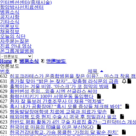
인터벤션센터(중재시술)
항암방사선치료센터
병원소식
공지사항
기타소식
언론보도
채용정보
오늘의 식단
자주묻는질문
진료 안내 영상
온그룹계열병원
비급여
Home
병원소식
언론보도
Home
병원소식
언론보도
언론보도
번호
제목
632
히포크라테스가 온종합병원을 찾은 이유?… 마스크 착용 캠페
631
휴가철 맞아 “밝은 눈 찾자”…맞춤형 라식문의 급증
630
훌쩍이는 겨울 비염, ‘마스크’가 코 점막의 방패
629
황반변성 주의…외출 시엔 선글라스 써야
628
황령산지키기 100만 서명운동 돌입했다
627
환자 잘 돌보려 간호조무사 더 채용 “역차별”
626
혹시 내가 공황장애? “혹시 모를 증상들 체크해 봐야”
625
행동발달장애학생 치료에 교육과 의료가 맞손
624
해외여행 도중 현지 수술 시 귀국 후 정밀검사 필요
623
한반도 평화 활동가 4인 구술 자료집 출간···그린닥터스 개성
622
한국어로 마음의 印緣을 이은 부산NGO
621
한국건강대학교, 가슴 뭉클한 ‘가정의 달 팔순 잔치’