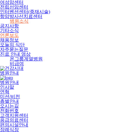
여성암센터
전립선암센터
인터벤션센터(중재시술)
항암방사선치료센터
병원소식
공지사항
기타소식
언론보도
채용정보
오늘의 식단
자주묻는질문
진료 안내 영상
온그룹계열병원
비급여
병원안내
병원안내
인사말
연혁
미션/비전
층별안내
오시는길
전화번호
고객지원센터
응급의료센터
편의시설안내
장례식장