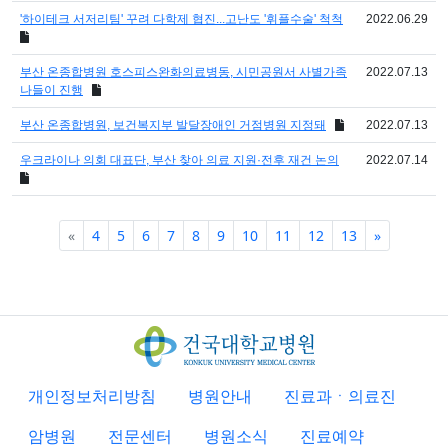
'하이테크 서저리팀' 꾸려 다학제 협진...고난도 '휘플수술' 척척
2022.06.29
부산 온종합병원 호스피스완화의료병동, 시민공원서 사별가족
2022.07.13
나들이 진행
부산 온종합병원, 보건복지부 발달장애인 거점병원 지정돼
2022.07.13
우크라이나 의회 대표단, 부산 찾아 의료 지원·전후 재건 논의
2022.07.14
Previous
Next
«
4
5
6
7
8
9
10
11
12
13
»
개인정보처리방침
병원안내
진료과ㆍ의료진
암병원
전문센터
병원소식
진료예약