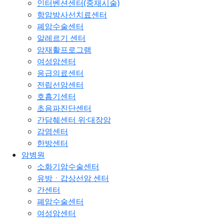
인터벤션센터(중재시술)
항암방사선치료센터
폐암수술센터
알레르기 센터
암재활프로그램
여성암센터
응급의료센터
전립선암센터
호흡기센터
초음파진단센터
간담췌센터 위·대장암
감염센터
한방센터
암병원
소화기암수술센터
유방ㆍ갑상선암 센터
간센터
폐암수술센터
여성암센터