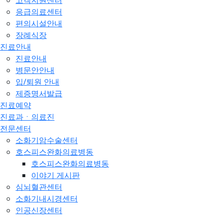
고객지원센터
응급의료센터
편의시설안내
장례식장
진료안내
진료안내
병문안안내
입/퇴원 안내
제증명서발급
진료예약
진료과ㆍ의료진
전문센터
소화기암수술센터
호스피스완화의료병동
호스피스완화의료병동
이야기 게시판
심뇌혈관센터
소화기내시경센터
인공신장센터