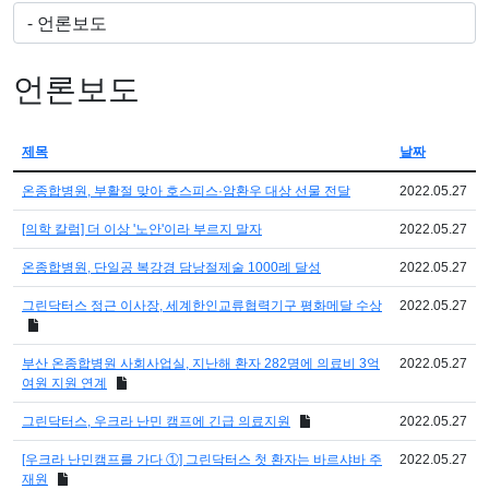
언론보도
제목
날짜
온종합병원, 부활절 맞아 호스피스·암환우 대상 선물 전달
2022.05.27
[의학 칼럼] 더 이상 '노안'이라 부르지 말자
2022.05.27
온종합병원, 단일공 복강경 담낭절제술 1000례 달성
2022.05.27
그린닥터스 정근 이사장, 세계한인교류협력기구 평화메달 수상
2022.05.27
부산 온종합병원 사회사업실, 지난해 환자 282명에 의료비 3억
2022.05.27
여원 지원 연계
그린닥터스, 우크라 난민 캠프에 긴급 의료지원
2022.05.27
[우크라 난민캠프를 가다 ①] 그린닥터스 첫 환자는 바르샤바 주
2022.05.27
재원