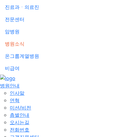
진료과ㆍ의료진
전문센터
암병원
병원소식
온그룹계열병원
비급여
병원안내
인사말
연혁
미션/비전
층별안내
오시는길
전화번호