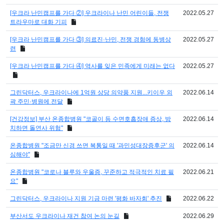
[우크라 난민캠프를 가다 ②] 우크라이나 난민 어린이들, 전쟁
2022.05.27
트라우마로 대화 기피
[우크라 난민캠프를 가다 ③] 의료진·난민, 전쟁 경험에 동병상
2022.05.27
련
[우크라 난민캠프를 가다 ④] 역사를 잊은 민족에게 미래는 없다
2022.05.27
그린닥터스, 우크라이나에 1억원 상당 의약품 지원...키이우 외
2022.06.14
곽 주민·병원에 전달
[건강정보] 부산 온종합병원 "코골이 등 수면호흡장애 증상, 방
2022.06.14
치하면 돌연사 위험"
온종합병원 "조금만 신경 쓰면 복통일 때 '과민성대장증후군' 의
2022.06.14
심해야"
온종합병원 "코로나 블루와 우울증, 꾸준하고 적극적인 치료 필
2022.06.21
요"
그린닥터스, 우크라이나 지원 기금 마련 '평화 바자회' 추진
2022.06.22
부산서도 우크라이나 재건 참여 논의 눈길
2022.06.29