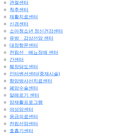
관절센터
척추센터
재활치료센터
신경센터
소아청소년 정신건강센터
유방ㆍ갑상선암 센터
대장항문센터
전립선ㆍ배뇨장애 센터
간센터
췌장담도센터
인터벤션센터(중재시술)
항암방사선치료센터
폐암수술센터
알레르기 센터
암재활프로그램
여성암센터
응급의료센터
전립선암센터
호흡기센터