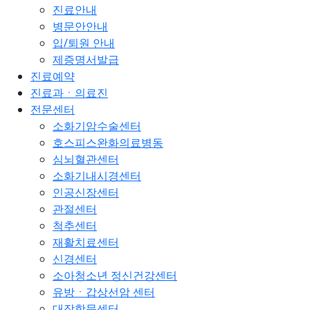
진료안내
병문안안내
입/퇴원 안내
제증명서발급
진료예약
진료과ㆍ의료진
전문센터
소화기암수술센터
호스피스완화의료병동
심뇌혈관센터
소화기내시경센터
인공신장센터
관절센터
척추센터
재활치료센터
신경센터
소아청소년 정신건강센터
유방ㆍ갑상선암 센터
대장항문센터