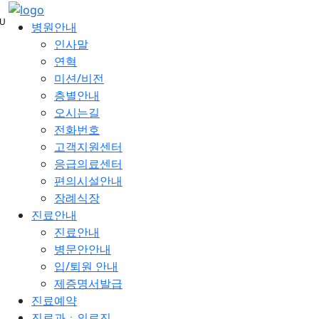
메
U
뉴
병원안내
건
인사말
너
연혁
뛰
미션/비전
기
층별안내
오시는길
전화번호
고객지원센터
응급의료센터
편의시설안내
장례식장
진료안내
진료안내
병문안안내
입/퇴원 안내
제증명서발급
진료예약
진료과ㆍ의료진