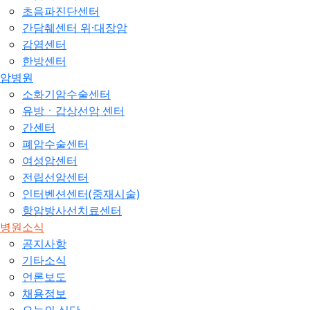
초음파진단센터
간담췌센터 위·대장암
감염센터
한방센터
암병원
소화기암수술센터
유방ㆍ갑상선암 센터
간센터
폐암수술센터
여성암센터
전립선암센터
인터벤션센터(중재시술)
항암방사선치료센터
병원소식
공지사항
기타소식
언론보도
채용정보