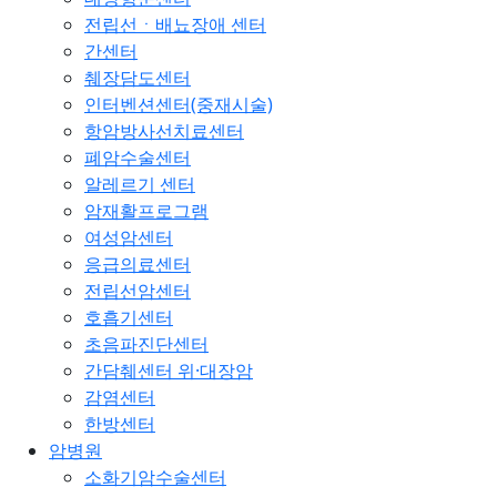
전립선ㆍ배뇨장애 센터
간센터
췌장담도센터
인터벤션센터(중재시술)
항암방사선치료센터
폐암수술센터
알레르기 센터
암재활프로그램
여성암센터
응급의료센터
전립선암센터
호흡기센터
초음파진단센터
간담췌센터 위·대장암
감염센터
한방센터
암병원
소화기암수술센터