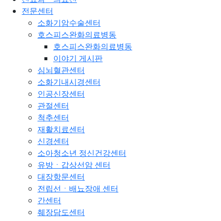
전문센터
소화기암수술센터
호스피스완화의료병동
호스피스완화의료병동
이야기 게시판
심뇌혈관센터
소화기내시경센터
인공신장센터
관절센터
척추센터
재활치료센터
신경센터
소아청소년 정신건강센터
유방ㆍ갑상선암 센터
대장항문센터
전립선ㆍ배뇨장애 센터
간센터
췌장담도센터