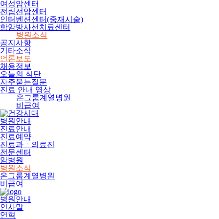
여성암센터
전립선암센터
인터벤션센터(중재시술)
항암방사선치료센터
병원소식
공지사항
기타소식
언론보도
채용정보
오늘의 식단
자주묻는질문
진료 안내 영상
온그룹계열병원
비급여
병원안내
진료안내
진료예약
진료과ㆍ의료진
전문센터
암병원
병원소식
온그룹계열병원
비급여
병원안내
인사말
연혁