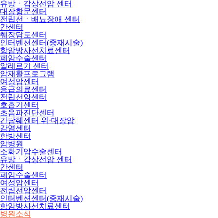
유방ㆍ갑상선암 센터
대장항문센터
전립선ㆍ배뇨장애 센터
간센터
췌장담도센터
인터벤션센터(중재시술)
항암방사선치료센터
폐암수술센터
알레르기 센터
암재활프로그램
여성암센터
응급의료센터
전립선암센터
호흡기센터
초음파진단센터
간담췌센터 위·대장암
감염센터
한방센터
암병원
소화기암수술센터
유방ㆍ갑상선암 센터
간센터
폐암수술센터
여성암센터
전립선암센터
인터벤션센터(중재시술)
항암방사선치료센터
병원소식