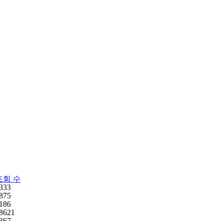
조회 수
333
875
186
8621
367