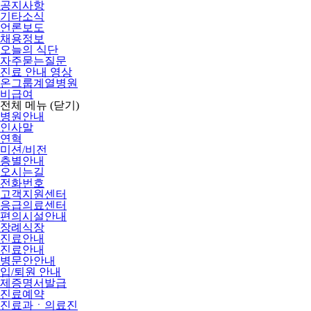
공지사항
기타소식
언론보도
채용정보
오늘의 식단
자주묻는질문
진료 안내 영상
온그룹계열병원
비급여
전체 메뉴
(닫기)
병원안내
인사말
연혁
미션/비전
층별안내
오시는길
전화번호
고객지원센터
응급의료센터
편의시설안내
장례식장
진료안내
진료안내
병문안안내
입/퇴원 안내
제증명서발급
진료예약
진료과ㆍ의료진