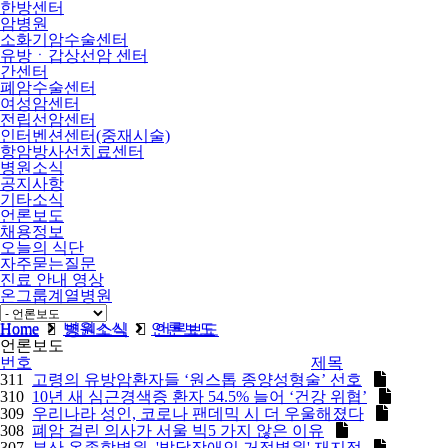
한방센터
암병원
소화기암수술센터
유방ㆍ갑상선암 센터
간센터
폐암수술센터
여성암센터
전립선암센터
인터벤션센터(중재시술)
항암방사선치료센터
병원소식
공지사항
기타소식
언론보도
채용정보
오늘의 식단
자주묻는질문
진료 안내 영상
온그룹계열병원
비급여
Home
병원소식
언론보도
Home
병원소식
언론보도
언론보도
번호
제목
311
고령의 유방암환자들 ‘원스톱 종양성형술’ 선호
310
10년 새 심근경색증 환자 54.5% 늘어 ‘건강 위협’
309
우리나라 성인, 코로나 팬데믹 시 더 우울해졌다
308
폐암 걸린 의사가 서울 빅5 가지 않은 이유
307
부산 온종합병원, '발달장애인 거점병원' 재지정