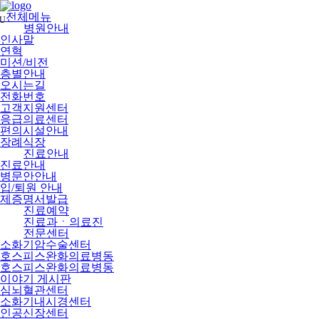
메
뉴
전체메뉴
U
건
병원안내
너
인사말
뛰
연혁
기
미션/비전
층별안내
오시는길
전화번호
고객지원센터
응급의료센터
편의시설안내
장례식장
진료안내
진료안내
병문안안내
입/퇴원 안내
제증명서발급
진료예약
진료과ㆍ의료진
전문센터
소화기암수술센터
호스피스완화의료병동
호스피스완화의료병동
이야기 게시판
심뇌혈관센터
소화기내시경센터
인공신장센터