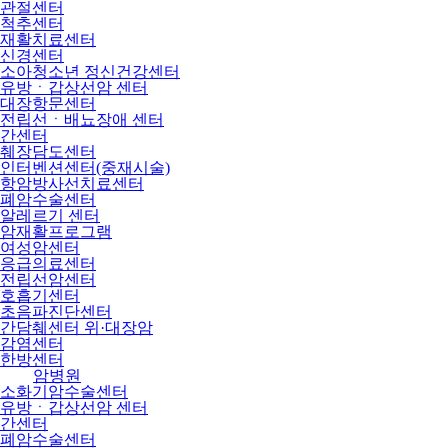
관절센터
척추센터
재활치료센터
신경센터
소아청소년 정신건강센터
유방ㆍ갑상선암 센터
대장항문센터
전립선ㆍ배뇨장애 센터
간센터
췌장담도센터
인터벤션센터(중재시술)
항암방사선치료센터
폐암수술센터
알레르기 센터
암재활프로그램
여성암센터
응급의료센터
전립선암센터
호흡기센터
초음파진단센터
간담췌센터 위·대장암
감염센터
한방센터
암병원
소화기암수술센터
유방ㆍ갑상선암 센터
간센터
폐암수술센터