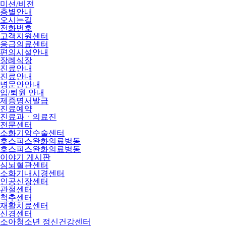
미션/비전
층별안내
오시는길
전화번호
고객지원센터
응급의료센터
편의시설안내
장례식장
진료안내
진료안내
병문안안내
입/퇴원 안내
제증명서발급
진료예약
진료과ㆍ의료진
전문센터
소화기암수술센터
호스피스완화의료병동
호스피스완화의료병동
이야기 게시판
심뇌혈관센터
소화기내시경센터
인공신장센터
관절센터
척추센터
재활치료센터
신경센터
소아청소년 정신건강센터