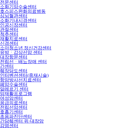
전문센터
소화기암수술센터
호스피스완화의료병동
심뇌혈관센터
소화기내시경센터
인공신장센터
관절센터
척추센터
재활치료센터
신경센터
소아청소년 정신건강센터
유방ㆍ갑상선암 센터
대장항문센터
전립선ㆍ배뇨장애 센터
간센터
췌장담도센터
인터벤션센터(중재시술)
항암방사선치료센터
폐암수술센터
알레르기 센터
암재활프로그램
여성암센터
응급의료센터
전립선암센터
호흡기센터
초음파진단센터
간담췌센터 위·대장암
감염센터