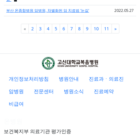
부산 온종합병원 암병원, 차별화된 암 치료법 ‘눈길’
2022.05.27
Previous
Next
«
2
3
4
5
6
7
8
9
10
11
»
개인정보처리방침
병원안내
진료과ㆍ의료진
암병원
전문센터
병원소식
진료예약
비급여
온병원
보건복지부 의료기관 평가인증