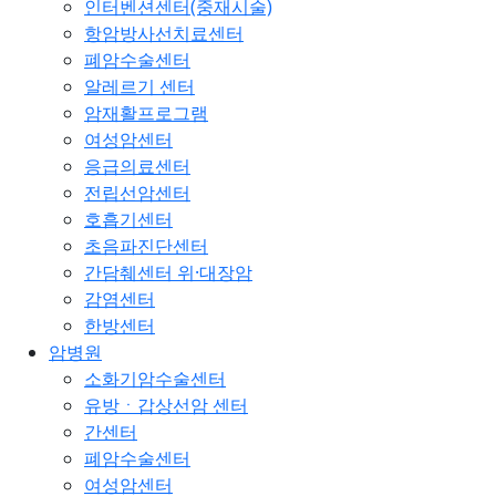
인터벤션센터(중재시술)
항암방사선치료센터
폐암수술센터
알레르기 센터
암재활프로그램
여성암센터
응급의료센터
전립선암센터
호흡기센터
초음파진단센터
간담췌센터 위·대장암
감염센터
한방센터
암병원
소화기암수술센터
유방ㆍ갑상선암 센터
간센터
폐암수술센터
여성암센터