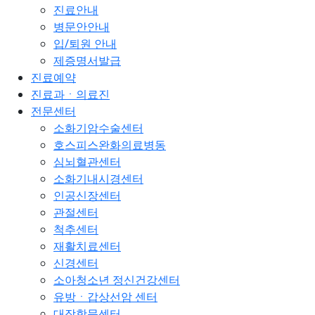
진료안내
병문안안내
입/퇴원 안내
제증명서발급
진료예약
진료과ㆍ의료진
전문센터
소화기암수술센터
호스피스완화의료병동
심뇌혈관센터
소화기내시경센터
인공신장센터
관절센터
척추센터
재활치료센터
신경센터
소아청소년 정신건강센터
유방ㆍ갑상선암 센터
대장항문센터