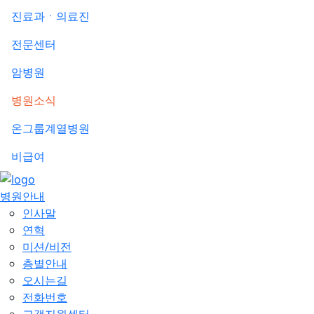
진료과ㆍ의료진
전문센터
암병원
병원소식
온그룹계열병원
비급여
병원안내
인사말
연혁
미션/비전
층별안내
오시는길
전화번호