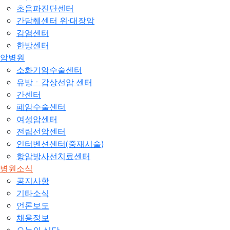
초음파진단센터
간담췌센터 위·대장암
감염센터
한방센터
암병원
소화기암수술센터
유방ㆍ갑상선암 센터
간센터
폐암수술센터
여성암센터
전립선암센터
인터벤션센터(중재시술)
항암방사선치료센터
병원소식
공지사항
기타소식
언론보도
채용정보