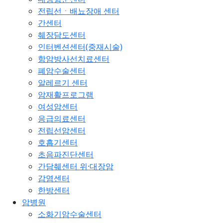
전립선ㆍ배뇨장애 센터
간센터
췌장담도센터
인터벤션센터(중재시술)
항암방사선치료센터
폐암수술센터
알레르기 센터
암재활프로그램
여성암센터
응급의료센터
전립선암센터
호흡기센터
초음파진단센터
간담췌센터 위·대장암
감염센터
한방센터
암병원
소화기암수술센터