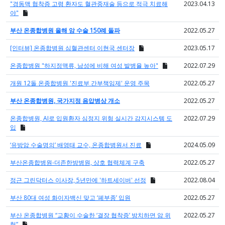
"경동맥 협착증 고령 환자도 혈관중재술 등으로 적극 치료해
2023.04.13
야"
부산 온종합병원 올해 암 수술 150례 돌파
2022.05.27
[인터뷰] 온종합병원 심혈관센터 이현국 센터장
2023.05.17
온종합병원 "하지정맥류, 남성에 비해 여성 발병율 높아"
2022.07.29
개원 12돌 온종합병원 '진료부 간부책임제' 운영 주목
2022.05.27
부산 온종합병원, 국가지정 음압병상 개소
2022.05.27
온종합병원, AI로 입원환자 심정지 위험 실시간 감지시스템 도
2022.07.29
입
‘유방암 수술명의’ 배영태 교수, 온종합병원서 진료
2024.05.09
부산온종합병원-더존한방병원, 상호 협력체계 구축
2022.05.27
정근 그린닥터스 이사장, 5년만에 '하트세이버' 선정
2022.08.04
부산 80대 여성 화이자백신 맞고 ‘폐부종’ 입원
2022.05.27
부산 온종합병원 “교황이 수술한 ‘결장 협착증’ 방치하면 암 위
2022.05.27
험”