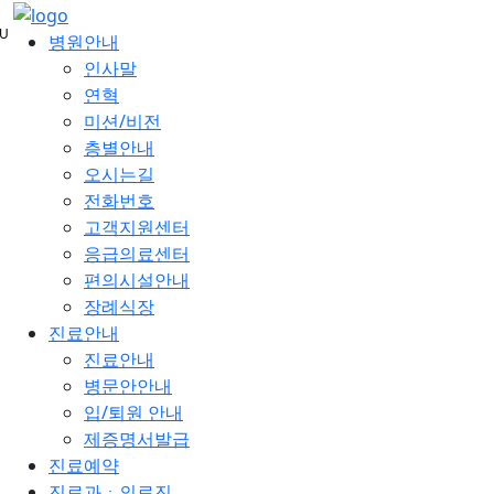
메
U
뉴
병원안내
건
인사말
너
연혁
뛰
미션/비전
기
층별안내
오시는길
전화번호
고객지원센터
응급의료센터
편의시설안내
장례식장
진료안내
진료안내
병문안안내
입/퇴원 안내
제증명서발급
진료예약
진료과ㆍ의료진