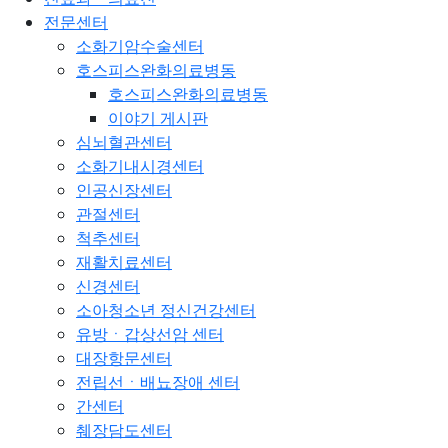
전문센터
소화기암수술센터
호스피스완화의료병동
호스피스완화의료병동
이야기 게시판
심뇌혈관센터
소화기내시경센터
인공신장센터
관절센터
척추센터
재활치료센터
신경센터
소아청소년 정신건강센터
유방ㆍ갑상선암 센터
대장항문센터
전립선ㆍ배뇨장애 센터
간센터
췌장담도센터