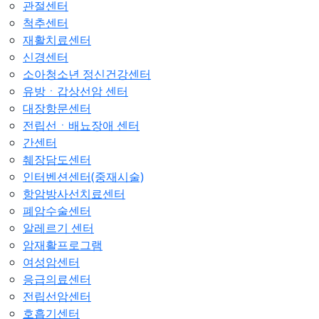
관절센터
척추센터
재활치료센터
신경센터
소아청소년 정신건강센터
유방ㆍ갑상선암 센터
대장항문센터
전립선ㆍ배뇨장애 센터
간센터
췌장담도센터
인터벤션센터(중재시술)
항암방사선치료센터
폐암수술센터
알레르기 센터
암재활프로그램
여성암센터
응급의료센터
전립선암센터
호흡기센터