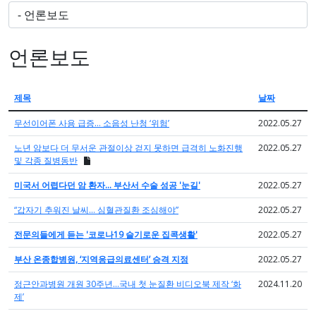
언론보도
제목
날짜
무선이어폰 사용 급증… 소음성 난청 ‘위험’
2022.05.27
노년 암보다 더 무서운 관절이상 걷지 못하면 급격히 노화진행
2022.05.27
및 각종 질병동반
미국서 어렵다던 암 환자… 부산서 수술 성공 '눈길'
2022.05.27
“갑자기 추워진 날씨… 심혈관질환 조심해야”
2022.05.27
전문의들에게 듣는 '코로나19 슬기로운 집콕생활'
2022.05.27
부산 온종합병원, ‘지역응급의료센터’ 승격 지정
2022.05.27
정근안과병원 개원 30주년…국내 첫 눈질환 비디오북 제작 ‘화
2024.11.20
제’