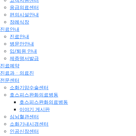
고객지원센터
응급의료센터
편의시설안내
장례식장
진료안내
진료안내
병문안안내
입/퇴원 안내
제증명서발급
진료예약
진료과ㆍ의료진
전문센터
소화기암수술센터
호스피스완화의료병동
호스피스완화의료병동
이야기 게시판
심뇌혈관센터
소화기내시경센터
인공신장센터