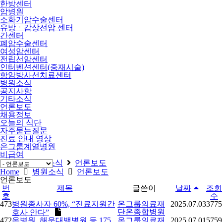
한방센터
암병원
소화기암수술센터
유방ㆍ갑상선암 센터
간센터
폐암수술센터
여성암센터
전립선암센터
인터벤션센터(중재시술)
항암방사선치료센터
병원소식
공지사항
기타소식
언론보도
채용정보
오늘의 식단
자주묻는질문
진료 안내 영상
온그룹계열병원
비급여
Home
병원소식
언론보도
Home
병원소식
언론보도
언론보도
번
제목
글쓴이
날짜
조회
호
수
473
병원종사자 60%, “진료지원간
온그룹의료재
2025.07.03
3775
단온종합병원
호사 안다”
472
온병원, 해운대백병원 등 175
온그룹의료재
2025.07.01
5759