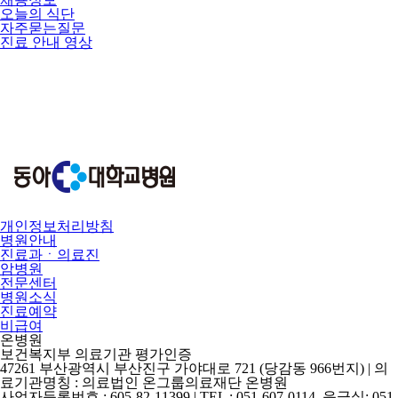
오늘의 식단
자주묻는질문
진료 안내 영상
개인정보처리방침
병원안내
진료과ㆍ의료진
암병원
전문센터
병원소식
진료예약
비급여
온병원
보건복지부 의료기관 평가인증
47261 부산광역시 부산진구 가야대로 721 (당감동 966번지) | 의
료기관명칭 : 의료법인 온그룹의료재단 온병원
사업자등록번호 : 605-82-11399 | TEL : 051-607-0114, 응급실: 051-