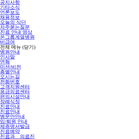
공지사항
기타소식
언론보도
채용정보
오늘의 식단
자주묻는질문
진료 안내 영상
온그룹계열병원
비급여
전체 메뉴
(닫기)
병원안내
인사말
연혁
미션/비전
층별안내
오시는길
전화번호
고객지원센터
응급의료센터
편의시설안내
장례식장
진료안내
진료안내
병문안안내
입/퇴원 안내
제증명서발급
진료예약
진료과ㆍ의료진