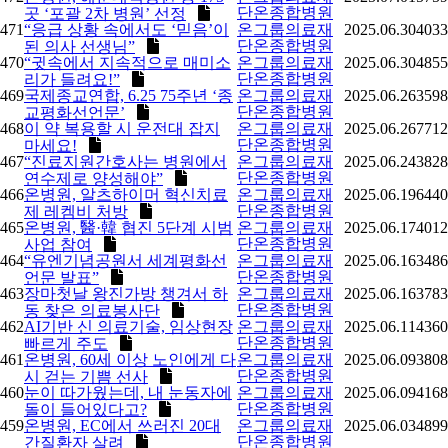
단온종합병원
곳 ‘포괄 2차 병원’ 선정
471
“응급 상황 속에서도 ‘믿음’이
온그룹의료재
2025.06.30
4033
단온종합병원
된 의사 선생님”
470
“귓속에서 지속적으로 매미소
온그룹의료재
2025.06.30
4855
단온종합병원
리가 들려요!”
469
국제종교연합, 6.25 75주년 ‘종
온그룹의료재
2025.06.26
3598
단온종합병원
교평화선언문’
468
이 약 복용할 시 운전대 잡지
온그룹의료재
2025.06.26
7712
단온종합병원
마세요!
467
“진료지원간호사는 병원에서
온그룹의료재
2025.06.24
3828
단온종합병원
연수제로 양성해야”
466
온병원, 알츠하이머 혁신치료
온그룹의료재
2025.06.19
6440
단온종합병원
제 레켐비 처방
465
온병원, 醫·韓 협진 5단계 시범
온그룹의료재
2025.06.17
4012
단온종합병원
사업 참여
464
“유엔기념공원서 세계평화선
온그룹의료재
2025.06.16
3486
단온종합병원
언문 발표”
463
장마첫날 왕진가방 챙겨서 하
온그룹의료재
2025.06.16
3783
단온종합병원
동 찾은 의료봉사단
462
AI기반 신 의료기술, 임상현장
온그룹의료재
2025.06.11
4360
단온종합병원
빠르게 주도
461
온병원, 60세 이상 노인에게 다
온그룹의료재
2025.06.09
3808
단온종합병원
시 걷는 기쁨 선사
460
눈이 따가웠는데, 내 눈동자에
온그룹의료재
2025.06.09
4168
단온종합병원
돌이 들어있다고?
459
온병원, EC에서 쓰러진 20대
온그룹의료재
2025.06.03
4899
단온종합병원
간질환자 살려