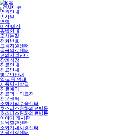
메
뉴
전체메뉴
U
건
병원안내
너
인사말
뛰
연혁
기
미션/비전
층별안내
오시는길
전화번호
고객지원센터
응급의료센터
편의시설안내
장례식장
진료안내
진료안내
병문안안내
입/퇴원 안내
제증명서발급
진료예약
진료과ㆍ의료진
전문센터
소화기암수술센터
호스피스완화의료병동
호스피스완화의료병동
이야기 게시판
심뇌혈관센터
소화기내시경센터
인공신장센터