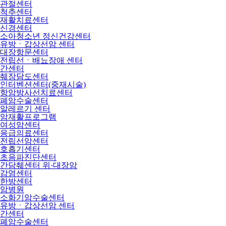
관절센터
척추센터
재활치료센터
신경센터
소아청소년 정신건강센터
유방ㆍ갑상선암 센터
대장항문센터
전립선ㆍ배뇨장애 센터
간센터
췌장담도센터
인터벤션센터(중재시술)
항암방사선치료센터
폐암수술센터
알레르기 센터
암재활프로그램
여성암센터
응급의료센터
전립선암센터
호흡기센터
초음파진단센터
간담췌센터 위·대장암
감염센터
한방센터
암병원
소화기암수술센터
유방ㆍ갑상선암 센터
간센터
폐암수술센터