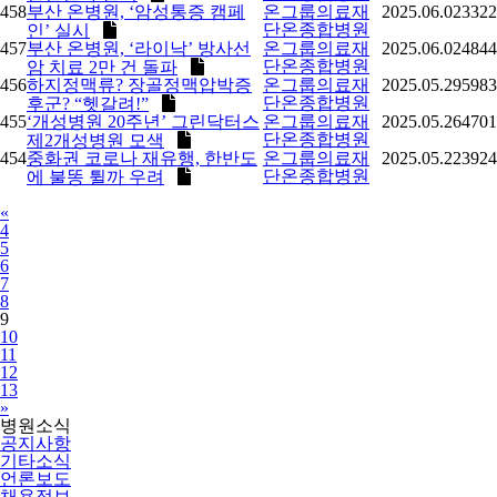
458
부산 온병원, ‘암성통증 캠페
온그룹의료재
2025.06.02
3322
단온종합병원
인’ 실시
457
부산 온병원, ‘라이낙’ 방사선
온그룹의료재
2025.06.02
4844
단온종합병원
암 치료 2만 건 돌파
456
하지정맥류? 장골정맥압박증
온그룹의료재
2025.05.29
5983
단온종합병원
후군? “헷갈려!”
455
‘개성병원 20주년’ 그린닥터스
온그룹의료재
2025.05.26
4701
단온종합병원
제2개성병원 모색
454
중화권 코로나 재유행, 한반도
온그룹의료재
2025.05.22
3924
단온종합병원
에 불똥 튈까 우려
Previous
«
4
5
6
7
8
9
10
11
12
13
Next
»
병원소식
공지사항
기타소식
언론보도
채용정보