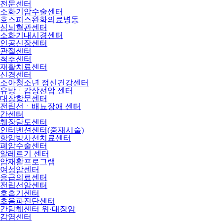
전문센터
소화기암수술센터
호스피스완화의료병동
심뇌혈관센터
소화기내시경센터
인공신장센터
관절센터
척추센터
재활치료센터
신경센터
소아청소년 정신건강센터
유방ㆍ갑상선암 센터
대장항문센터
전립선ㆍ배뇨장애 센터
간센터
췌장담도센터
인터벤션센터(중재시술)
항암방사선치료센터
폐암수술센터
알레르기 센터
암재활프로그램
여성암센터
응급의료센터
전립선암센터
호흡기센터
초음파진단센터
간담췌센터 위·대장암
감염센터