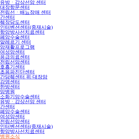
유방ㆍ갑상선암 센터
대장항문센터
전립선ㆍ배뇨장애 센터
간센터
췌장담도센터
인터벤션센터(중재시술)
항암방사선치료센터
폐암수술센터
알레르기 센터
암재활프로그램
여성암센터
응급의료센터
전립선암센터
호흡기센터
초음파진단센터
간담췌센터 위·대장암
감염센터
한방센터
암병원
소화기암수술센터
유방ㆍ갑상선암 센터
간센터
폐암수술센터
여성암센터
전립선암센터
인터벤션센터(중재시술)
항암방사선치료센터
병원소식