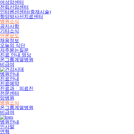
여성암센터
전립선암센터
인터벤션센터(중재시술)
항암방사선치료센터
병원소식
공지사항
기타소식
언론보도
채용정보
오늘의 식단
자주묻는질문
진료 안내 영상
온그룹계열병원
비급여
병원안내
진료안내
진료예약
진료과ㆍ의료진
전문센터
암병원
병원소식
온그룹계열병원
비급여
병원안내
인사말
연혁