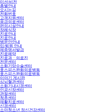
미션/비전
층별안내
오시는길
전화번호
고객지원센터
응급의료센터
편의시설안내
장례식장
진료안내
진료안내
병문안안내
입/퇴원 안내
제증명서발급
진료예약
진료과ㆍ의료진
전문센터
소화기암수술센터
호스피스완화의료병동
호스피스완화의료병동
이야기 게시판
심뇌혈관센터
소화기내시경센터
인공신장센터
관절센터
척추센터
재활치료센터
신경센터
소아청소년 정신건강센터