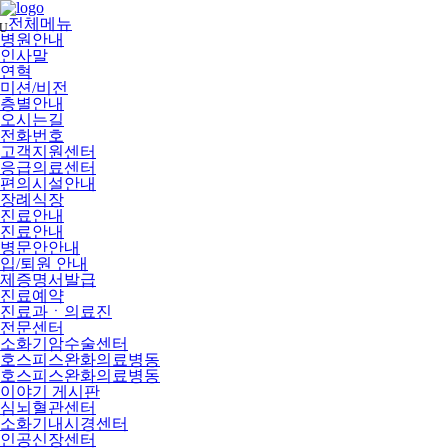
메
뉴
전체메뉴
U
건
병원안내
너
인사말
뛰
연혁
기
미션/비전
층별안내
오시는길
전화번호
고객지원센터
응급의료센터
편의시설안내
장례식장
진료안내
진료안내
병문안안내
입/퇴원 안내
제증명서발급
진료예약
진료과ㆍ의료진
전문센터
소화기암수술센터
호스피스완화의료병동
호스피스완화의료병동
이야기 게시판
심뇌혈관센터
소화기내시경센터
인공신장센터