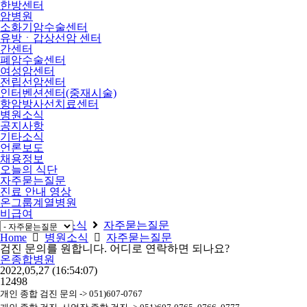
한방센터
암병원
소화기암수술센터
유방ㆍ갑상선암 센터
간센터
폐암수술센터
여성암센터
전립선암센터
인터벤션센터(중재시술)
항암방사선치료센터
병원소식
공지사항
기타소식
언론보도
채용정보
오늘의 식단
자주묻는질문
진료 안내 영상
온그룹계열병원
비급여
Home
병원소식
자주묻는질문
Home
병원소식
자주묻는질문
검진 문의를 원합니다. 어디로 연락하면 되나요?
온종합병원
2022,05,27
(16:54:07)
12498
개인 종합 검진 문의 -> 051)607-0767