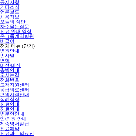
공지사항
기타소식
언론보도
채용정보
오늘의 식단
자주묻는질문
진료 안내 영상
온그룹계열병원
비급여
전체 메뉴
(닫기)
병원안내
인사말
연혁
미션/비전
층별안내
오시는길
전화번호
고객지원센터
응급의료센터
편의시설안내
장례식장
진료안내
진료안내
병문안안내
입/퇴원 안내
제증명서발급
진료예약
진료과ㆍ의료진