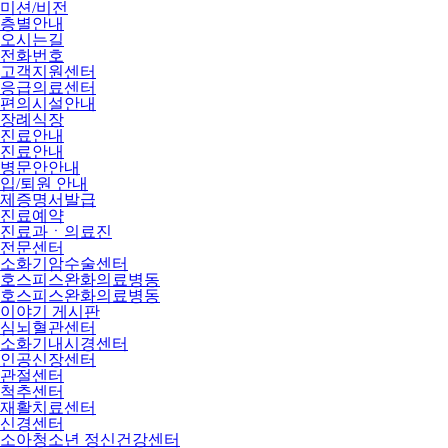
미션/비전
층별안내
오시는길
전화번호
고객지원센터
응급의료센터
편의시설안내
장례식장
진료안내
진료안내
병문안안내
입/퇴원 안내
제증명서발급
진료예약
진료과ㆍ의료진
전문센터
소화기암수술센터
호스피스완화의료병동
호스피스완화의료병동
이야기 게시판
심뇌혈관센터
소화기내시경센터
인공신장센터
관절센터
척추센터
재활치료센터
신경센터
소아청소년 정신건강센터