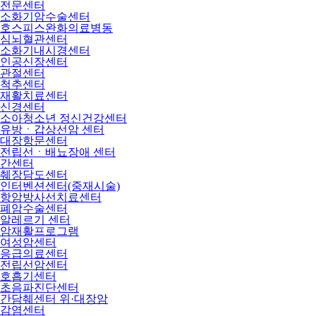
전문센터
소화기암수술센터
호스피스완화의료병동
심뇌혈관센터
소화기내시경센터
인공신장센터
관절센터
척추센터
재활치료센터
신경센터
소아청소년 정신건강센터
유방ㆍ갑상선암 센터
대장항문센터
전립선ㆍ배뇨장애 센터
간센터
췌장담도센터
인터벤션센터(중재시술)
항암방사선치료센터
폐암수술센터
알레르기 센터
암재활프로그램
여성암센터
응급의료센터
전립선암센터
호흡기센터
초음파진단센터
간담췌센터 위·대장암
감염센터