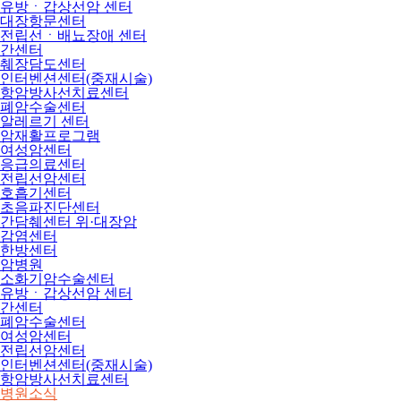
유방ㆍ갑상선암 센터
대장항문센터
전립선ㆍ배뇨장애 센터
간센터
췌장담도센터
인터벤션센터(중재시술)
항암방사선치료센터
폐암수술센터
알레르기 센터
암재활프로그램
여성암센터
응급의료센터
전립선암센터
호흡기센터
초음파진단센터
간담췌센터 위·대장암
감염센터
한방센터
암병원
소화기암수술센터
유방ㆍ갑상선암 센터
간센터
폐암수술센터
여성암센터
전립선암센터
인터벤션센터(중재시술)
항암방사선치료센터
병원소식