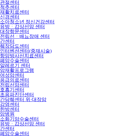
관절센터
척추센터
재활치료센터
신경센터
소아청소년 정신건강센터
유방ㆍ갑상선암 센터
대장항문센터
전립선ㆍ배뇨장애 센터
간센터
췌장담도센터
인터벤션센터(중재시술)
항암방사선치료센터
폐암수술센터
알레르기 센터
암재활프로그램
여성암센터
응급의료센터
전립선암센터
호흡기센터
초음파진단센터
간담췌센터 위·대장암
감염센터
한방센터
암병원
소화기암수술센터
유방ㆍ갑상선암 센터
간센터
폐암수술센터