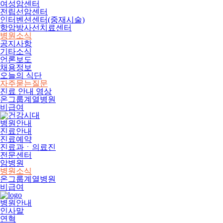
여성암센터
전립선암센터
인터벤션센터(중재시술)
항암방사선치료센터
병원소식
공지사항
기타소식
언론보도
채용정보
오늘의 식단
자주묻는질문
진료 안내 영상
온그룹계열병원
비급여
병원안내
진료안내
진료예약
진료과ㆍ의료진
전문센터
암병원
병원소식
온그룹계열병원
비급여
병원안내
인사말
연혁