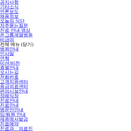
공지사항
기타소식
언론보도
채용정보
오늘의 식단
자주묻는질문
진료 안내 영상
온그룹계열병원
비급여
전체 메뉴
(닫기)
병원안내
인사말
연혁
미션/비전
층별안내
오시는길
전화번호
고객지원센터
응급의료센터
편의시설안내
장례식장
진료안내
진료안내
병문안안내
입/퇴원 안내
제증명서발급
진료예약
진료과ㆍ의료진