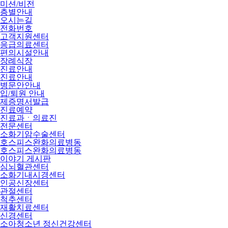
미션/비전
층별안내
오시는길
전화번호
고객지원센터
응급의료센터
편의시설안내
장례식장
진료안내
진료안내
병문안안내
입/퇴원 안내
제증명서발급
진료예약
진료과ㆍ의료진
전문센터
소화기암수술센터
호스피스완화의료병동
호스피스완화의료병동
이야기 게시판
심뇌혈관센터
소화기내시경센터
인공신장센터
관절센터
척추센터
재활치료센터
신경센터
소아청소년 정신건강센터