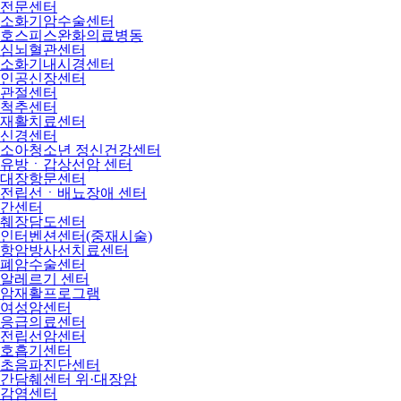
전문센터
소화기암수술센터
호스피스완화의료병동
심뇌혈관센터
소화기내시경센터
인공신장센터
관절센터
척추센터
재활치료센터
신경센터
소아청소년 정신건강센터
유방ㆍ갑상선암 센터
대장항문센터
전립선ㆍ배뇨장애 센터
간센터
췌장담도센터
인터벤션센터(중재시술)
항암방사선치료센터
폐암수술센터
알레르기 센터
암재활프로그램
여성암센터
응급의료센터
전립선암센터
호흡기센터
초음파진단센터
간담췌센터 위·대장암
감염센터