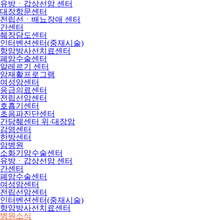
유방ㆍ갑상선암 센터
대장항문센터
전립선ㆍ배뇨장애 센터
간센터
췌장담도센터
인터벤션센터(중재시술)
항암방사선치료센터
폐암수술센터
알레르기 센터
암재활프로그램
여성암센터
응급의료센터
전립선암센터
호흡기센터
초음파진단센터
간담췌센터 위·대장암
감염센터
한방센터
암병원
소화기암수술센터
유방ㆍ갑상선암 센터
간센터
폐암수술센터
여성암센터
전립선암센터
인터벤션센터(중재시술)
항암방사선치료센터
병원소식