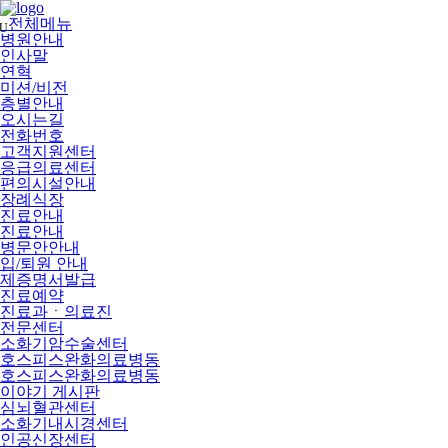
메
뉴
전체메뉴
U
건
병원안내
너
인사말
뛰
연혁
기
미션/비전
층별안내
오시는길
전화번호
고객지원센터
응급의료센터
편의시설안내
장례식장
진료안내
진료안내
병문안안내
입/퇴원 안내
제증명서발급
진료예약
진료과ㆍ의료진
전문센터
소화기암수술센터
호스피스완화의료병동
호스피스완화의료병동
이야기 게시판
심뇌혈관센터
소화기내시경센터
인공신장센터