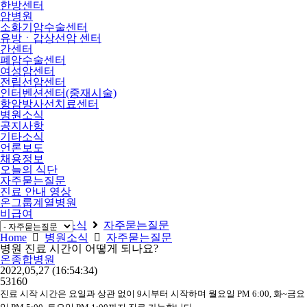
한방센터
암병원
소화기암수술센터
유방ㆍ갑상선암 센터
간센터
폐암수술센터
여성암센터
전립선암센터
인터벤션센터(중재시술)
항암방사선치료센터
병원소식
공지사항
기타소식
언론보도
채용정보
오늘의 식단
자주묻는질문
진료 안내 영상
온그룹계열병원
비급여
Home
병원소식
자주묻는질문
Home
병원소식
자주묻는질문
병원 진료 시간이 어떻게 되나요?
온종합병원
2022,05,27
(16:54:34)
53160
진료 시작 시간은 요일과 상관 없이 9시부터 시작하며 월요일 PM 6:00, 화~금요