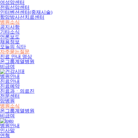
여성암센터
전립선암센터
인터벤션센터(중재시술)
항암방사선치료센터
병원소식
공지사항
기타소식
언론보도
채용정보
오늘의 식단
자주묻는질문
진료 안내 영상
온그룹계열병원
비급여
병원안내
진료안내
진료예약
진료과ㆍ의료진
전문센터
암병원
병원소식
온그룹계열병원
비급여
병원안내
인사말
연혁