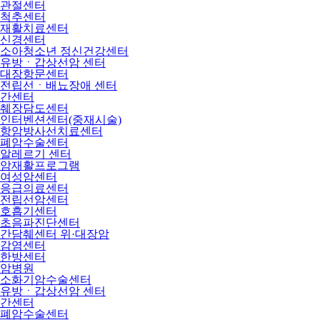
관절센터
척추센터
재활치료센터
신경센터
소아청소년 정신건강센터
유방ㆍ갑상선암 센터
대장항문센터
전립선ㆍ배뇨장애 센터
간센터
췌장담도센터
인터벤션센터(중재시술)
항암방사선치료센터
폐암수술센터
알레르기 센터
암재활프로그램
여성암센터
응급의료센터
전립선암센터
호흡기센터
초음파진단센터
간담췌센터 위·대장암
감염센터
한방센터
암병원
소화기암수술센터
유방ㆍ갑상선암 센터
간센터
폐암수술센터