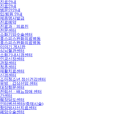
진료안내
진료안내
병문안안내
입/퇴원 안내
제증명서발급
진료예약
진료과ㆍ의료진
전문센터
소화기암수술센터
호스피스완화의료병동
호스피스완화의료병동
이야기 게시판
심뇌혈관센터
소화기내시경센터
인공신장센터
관절센터
척추센터
재활치료센터
신경센터
소아청소년 정신건강센터
유방ㆍ갑상선암 센터
대장항문센터
전립선ㆍ배뇨장애 센터
간센터
췌장담도센터
인터벤션센터(중재시술)
항암방사선치료센터
폐암수술센터