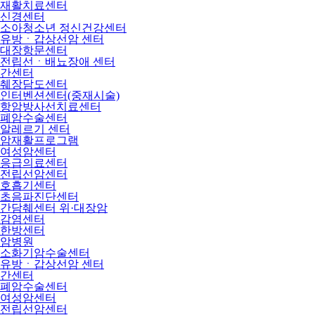
재활치료센터
신경센터
소아청소년 정신건강센터
유방ㆍ갑상선암 센터
대장항문센터
전립선ㆍ배뇨장애 센터
간센터
췌장담도센터
인터벤션센터(중재시술)
항암방사선치료센터
폐암수술센터
알레르기 센터
암재활프로그램
여성암센터
응급의료센터
전립선암센터
호흡기센터
초음파진단센터
간담췌센터 위·대장암
감염센터
한방센터
암병원
소화기암수술센터
유방ㆍ갑상선암 센터
간센터
폐암수술센터
여성암센터
전립선암센터