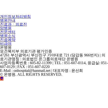
개인정보처리방침
병원안내
진료과ㆍ의료진
암병원
전문센터
병원소식
진료예약
비급여
온병원
보건복지부 의료기관 평가인증
47261 부산광역시 부산진구 가야대로 721 (당감동 966번지) | 의
료기관명칭 : 의료법인 온그룹의료재단 온병원
사업자등록번호 : 605-82-11399 | TEL : 051-607-0114, 응급실: 051-
607-0129 | FAX : 051-607-0220
E-Mail : onhospital@hanmail.net | 대표자명 : 윤선희
© 온병원. ALL RIGHTS RESERVED.
©
k2s0o2d0e0s1i0g1n.
ALL
RIGHTS
RESERVED.