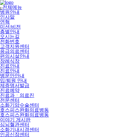
메
뉴
전체메뉴
U
건
병원안내
너
인사말
뛰
연혁
기
미션/비전
층별안내
오시는길
전화번호
고객지원센터
응급의료센터
편의시설안내
장례식장
진료안내
진료안내
병문안안내
입/퇴원 안내
제증명서발급
진료예약
진료과ㆍ의료진
전문센터
소화기암수술센터
호스피스완화의료병동
호스피스완화의료병동
이야기 게시판
심뇌혈관센터
소화기내시경센터
인공신장센터