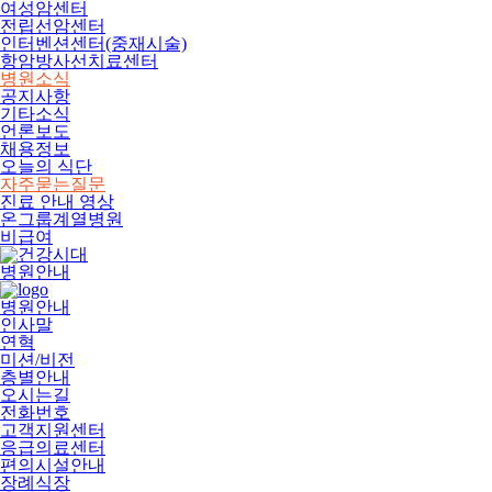
여성암센터
전립선암센터
인터벤션센터(중재시술)
항암방사선치료센터
병원소식
공지사항
기타소식
언론보도
채용정보
오늘의 식단
자주묻는질문
진료 안내 영상
온그룹계열병원
비급여
병원안내
병원안내
인사말
연혁
미션/비전
층별안내
오시는길
전화번호
고객지원센터
응급의료센터
편의시설안내
장례식장