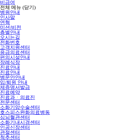
비급여
전체 메뉴
(닫기)
병원안내
인사말
연혁
미션/비전
층별안내
오시는길
전화번호
고객지원센터
응급의료센터
편의시설안내
장례식장
진료안내
진료안내
병문안안내
입/퇴원 안내
제증명서발급
진료예약
진료과ㆍ의료진
전문센터
소화기암수술센터
호스피스완화의료병동
심뇌혈관센터
소화기내시경센터
인공신장센터
관절센터
척추센터