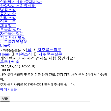
인터벤션센터(중재시술)
항암방사선치료센터
병원소식
공지사항
기타소식
언론보도
채용정보
오늘의 식단
자주묻는질문
진료 안내 영상
온그룹계열병원
비급여
Home
병원소식
자주묻는질문
Home
병원소식
자주묻는질문
개인 택시 기사 자격 검사도 시행 중인가요?
온종합병원
2022,05,27
(16:55:10)
10038
서면 롯데백화점 맞은편 정근 안과 건물, 건강 검진 서면 센터 5층에서 가능하
며,
추가 문의사항은 051)607-0301 연락해주시면 됩니다.
이 게시물을
댓글