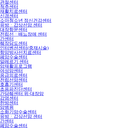
관절센터
척추센터
재활치료센터
신경센터
소아청소년 정신건강센터
유방ㆍ갑상선암 센터
대장항문센터
전립선ㆍ배뇨장애 센터
간센터
췌장담도센터
인터벤션센터(중재시술)
항암방사선치료센터
폐암수술센터
알레르기 센터
암재활프로그램
여성암센터
응급의료센터
전립선암센터
호흡기센터
초음파진단센터
간담췌센터 위·대장암
감염센터
한방센터
암병원
소화기암수술센터
유방ㆍ갑상선암 센터
간센터
폐암수술센터