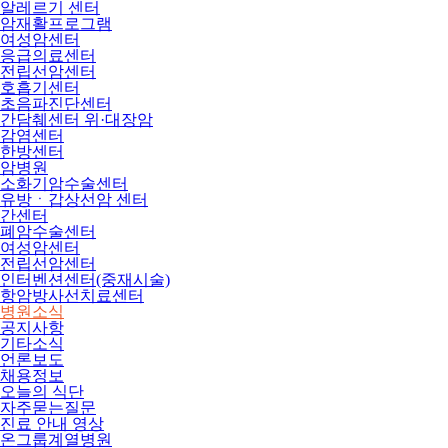
알레르기 센터
암재활프로그램
여성암센터
응급의료센터
전립선암센터
호흡기센터
초음파진단센터
간담췌센터 위·대장암
감염센터
한방센터
암병원
소화기암수술센터
유방ㆍ갑상선암 센터
간센터
폐암수술센터
여성암센터
전립선암센터
인터벤션센터(중재시술)
항암방사선치료센터
병원소식
공지사항
기타소식
언론보도
채용정보
오늘의 식단
자주묻는질문
진료 안내 영상
온그룹계열병원