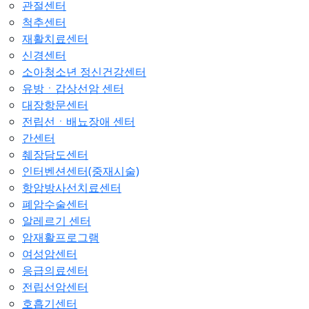
관절센터
척추센터
재활치료센터
신경센터
소아청소년 정신건강센터
유방ㆍ갑상선암 센터
대장항문센터
전립선ㆍ배뇨장애 센터
간센터
췌장담도센터
인터벤션센터(중재시술)
항암방사선치료센터
폐암수술센터
알레르기 센터
암재활프로그램
여성암센터
응급의료센터
전립선암센터
호흡기센터