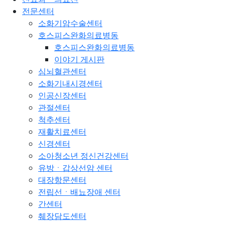
전문센터
소화기암수술센터
호스피스완화의료병동
호스피스완화의료병동
이야기 게시판
심뇌혈관센터
소화기내시경센터
인공신장센터
관절센터
척추센터
재활치료센터
신경센터
소아청소년 정신건강센터
유방ㆍ갑상선암 센터
대장항문센터
전립선ㆍ배뇨장애 센터
간센터
췌장담도센터