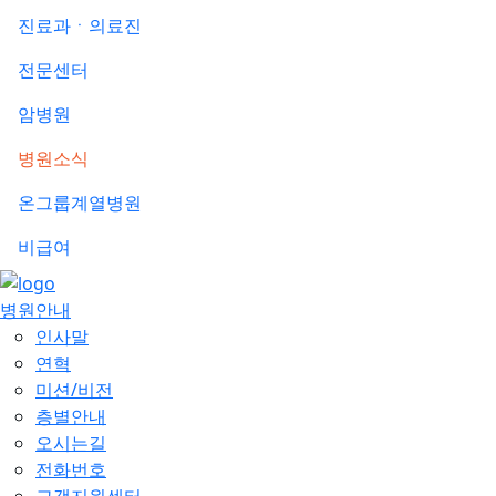
진료과ㆍ의료진
전문센터
암병원
병원소식
온그룹계열병원
비급여
병원안내
인사말
연혁
미션/비전
층별안내
오시는길
전화번호