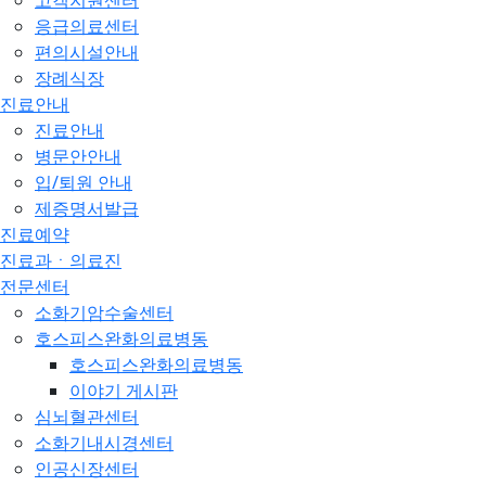
고객지원센터
응급의료센터
편의시설안내
장례식장
진료안내
진료안내
병문안안내
입/퇴원 안내
제증명서발급
진료예약
진료과ㆍ의료진
전문센터
소화기암수술센터
호스피스완화의료병동
호스피스완화의료병동
이야기 게시판
심뇌혈관센터
소화기내시경센터
인공신장센터