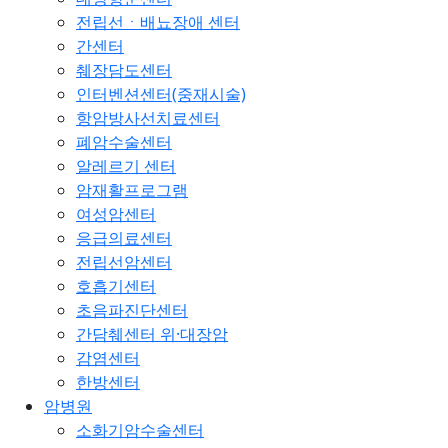
전립선ㆍ배뇨장애 센터
간센터
췌장담도센터
인터벤션센터(중재시술)
항암방사선치료센터
폐암수술센터
알레르기 센터
암재활프로그램
여성암센터
응급의료센터
전립선암센터
호흡기센터
초음파진단센터
간담췌센터 위·대장암
감염센터
한방센터
암병원
소화기암수술센터