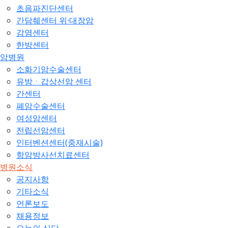
초음파진단센터
간담췌센터 위·대장암
감염센터
한방센터
암병원
소화기암수술센터
유방ㆍ갑상선암 센터
간센터
폐암수술센터
여성암센터
전립선암센터
인터벤션센터(중재시술)
항암방사선치료센터
병원소식
공지사항
기타소식
언론보도
채용정보