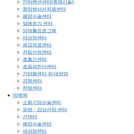
인터벤션센터(중재시술)
항암방사선치료센터
폐암수술센터
알레르기 센터
암재활프로그램
여성암센터
응급의료센터
전립선암센터
호흡기센터
초음파진단센터
간담췌센터 위·대장암
감염센터
한방센터
암병원
소화기암수술센터
유방ㆍ갑상선암 센터
간센터
폐암수술센터
여성암센터