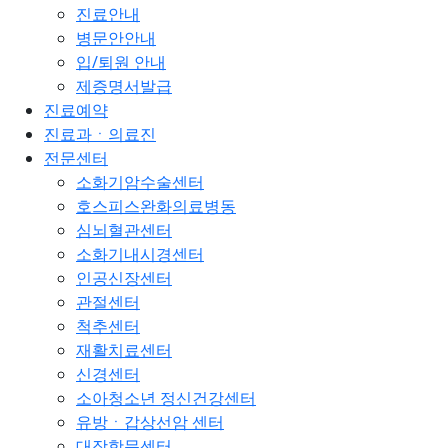
진료안내
병문안안내
입/퇴원 안내
제증명서발급
진료예약
진료과ㆍ의료진
전문센터
소화기암수술센터
호스피스완화의료병동
심뇌혈관센터
소화기내시경센터
인공신장센터
관절센터
척추센터
재활치료센터
신경센터
소아청소년 정신건강센터
유방ㆍ갑상선암 센터
대장항문센터