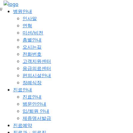
메
U
뉴
병원안내
건
인사말
너
연혁
뛰
미션/비전
기
층별안내
오시는길
전화번호
고객지원센터
응급의료센터
편의시설안내
장례식장
진료안내
진료안내
병문안안내
입/퇴원 안내
제증명서발급
진료예약
진료과ㆍ의료진