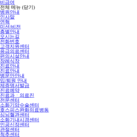
비급여
전체 메뉴
(닫기)
병원안내
인사말
연혁
미션/비전
층별안내
오시는길
전화번호
고객지원센터
응급의료센터
편의시설안내
장례식장
진료안내
진료안내
병문안안내
입/퇴원 안내
제증명서발급
진료예약
진료과ㆍ의료진
전문센터
소화기암수술센터
호스피스완화의료병동
심뇌혈관센터
소화기내시경센터
인공신장센터
관절센터
척추센터