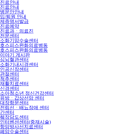
진료안내
진료안내
병문안안내
입/퇴원 안내
제증명서발급
진료예약
진료과ㆍ의료진
전문센터
소화기암수술센터
호스피스완화의료병동
호스피스완화의료병동
이야기 게시판
심뇌혈관센터
소화기내시경센터
인공신장센터
관절센터
척추센터
재활치료센터
신경센터
소아청소년 정신건강센터
유방ㆍ갑상선암 센터
대장항문센터
전립선ㆍ배뇨장애 센터
간센터
췌장담도센터
인터벤션센터(중재시술)
항암방사선치료센터
폐암수술센터