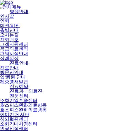
메
뉴
전체메뉴
U
건
병원안내
너
인사말
뛰
연혁
기
미션/비전
층별안내
오시는길
전화번호
고객지원센터
응급의료센터
편의시설안내
장례식장
진료안내
진료안내
병문안안내
입/퇴원 안내
제증명서발급
진료예약
진료과ㆍ의료진
전문센터
소화기암수술센터
호스피스완화의료병동
호스피스완화의료병동
이야기 게시판
심뇌혈관센터
소화기내시경센터
인공신장센터