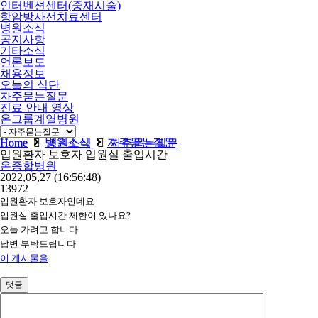
인터벤션센터(중재시술)
항암방사선치료센터
병원소식
공지사항
기타소식
언론보도
채용정보
오늘의 식단
자주묻는질문
진료 안내 영상
온그룹계열병원
비급여
Home
병원소식
자주묻는질문
Home
병원소식
자주묻는질문
입원환자 보호자 입원실 출입시간
온종합병원
2022,05,27
(16:56:48)
13972
입원환자 보호자인데요
입원실 출입시간 제한이 있나요?
오늘 가려고 합니다
답변 부탁드립니다
이 게시물을
댓글