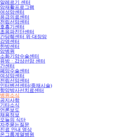
알레르기 센터
암재활프로그램
여성암센터
응급의료센터
전립선암센터
호흡기센터
초음파진단센터
간담췌센터 위·대장암
감염센터
한방센터
암병원
소화기암수술센터
유방ㆍ갑상선암 센터
간센터
폐암수술센터
여성암센터
전립선암센터
인터벤션센터(중재시술)
항암방사선치료센터
병원소식
공지사항
기타소식
언론보도
채용정보
오늘의 식단
자주묻는질문
진료 안내 영상
온그룹계열병원