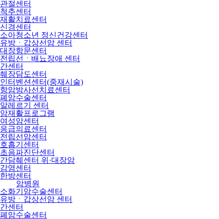
관절센터
척추센터
재활치료센터
신경센터
소아청소년 정신건강센터
유방ㆍ갑상선암 센터
대장항문센터
전립선ㆍ배뇨장애 센터
간센터
췌장담도센터
인터벤션센터(중재시술)
항암방사선치료센터
폐암수술센터
알레르기 센터
암재활프로그램
여성암센터
응급의료센터
전립선암센터
호흡기센터
초음파진단센터
간담췌센터 위·대장암
감염센터
한방센터
암병원
소화기암수술센터
유방ㆍ갑상선암 센터
간센터
폐암수술센터