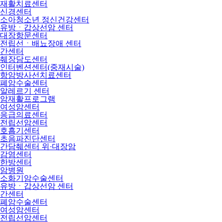
재활치료센터
신경센터
소아청소년 정신건강센터
유방ㆍ갑상선암 센터
대장항문센터
전립선ㆍ배뇨장애 센터
간센터
췌장담도센터
인터벤션센터(중재시술)
항암방사선치료센터
폐암수술센터
알레르기 센터
암재활프로그램
여성암센터
응급의료센터
전립선암센터
호흡기센터
초음파진단센터
간담췌센터 위·대장암
감염센터
한방센터
암병원
소화기암수술센터
유방ㆍ갑상선암 센터
간센터
폐암수술센터
여성암센터
전립선암센터