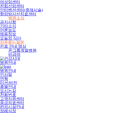
여성암센터
전립선암센터
인터벤션센터(중재시술)
항암방사선치료센터
병원소식
공지사항
기타소식
언론보도
채용정보
오늘의 식단
자주묻는질문
진료 안내 영상
온그룹계열병원
비급여
병원안내
병원안내
인사말
연혁
미션/비전
층별안내
오시는길
전화번호
고객지원센터
응급의료센터
편의시설안내
장례식장