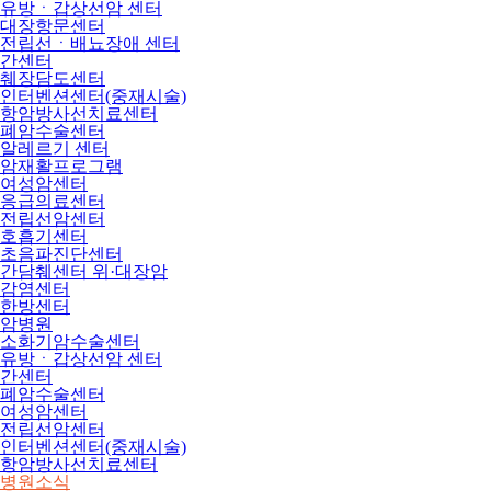
유방ㆍ갑상선암 센터
대장항문센터
전립선ㆍ배뇨장애 센터
간센터
췌장담도센터
인터벤션센터(중재시술)
항암방사선치료센터
폐암수술센터
알레르기 센터
암재활프로그램
여성암센터
응급의료센터
전립선암센터
호흡기센터
초음파진단센터
간담췌센터 위·대장암
감염센터
한방센터
암병원
소화기암수술센터
유방ㆍ갑상선암 센터
간센터
폐암수술센터
여성암센터
전립선암센터
인터벤션센터(중재시술)
항암방사선치료센터
병원소식