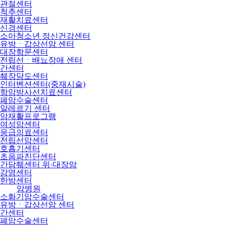
관절센터
척추센터
재활치료센터
신경센터
소아청소년 정신건강센터
유방ㆍ갑상선암 센터
대장항문센터
전립선ㆍ배뇨장애 센터
간센터
췌장담도센터
인터벤션센터(중재시술)
항암방사선치료센터
폐암수술센터
알레르기 센터
암재활프로그램
여성암센터
응급의료센터
전립선암센터
호흡기센터
초음파진단센터
간담췌센터 위·대장암
감염센터
한방센터
암병원
소화기암수술센터
유방ㆍ갑상선암 센터
간센터
폐암수술센터