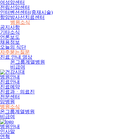
여성암센터
전립선암센터
인터벤션센터(중재시술)
항암방사선치료센터
병원소식
공지사항
기타소식
언론보도
채용정보
오늘의 식단
자주묻는질문
진료 안내 영상
온그룹계열병원
비급여
병원안내
진료안내
진료예약
진료과ㆍ의료진
전문센터
암병원
병원소식
온그룹계열병원
비급여
병원안내
인사말
연혁