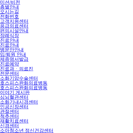
미션/비전
층별안내
오시는길
전화번호
고객지원센터
응급의료센터
편의시설안내
장례식장
진료안내
진료안내
병문안안내
입/퇴원 안내
제증명서발급
진료예약
진료과ㆍ의료진
전문센터
소화기암수술센터
호스피스완화의료병동
호스피스완화의료병동
이야기 게시판
심뇌혈관센터
소화기내시경센터
인공신장센터
관절센터
척추센터
재활치료센터
신경센터
소아청소년 정신건강센터