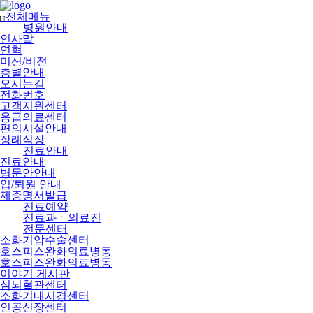
메
뉴
전체메뉴
U
건
병원안내
너
인사말
뛰
연혁
기
미션/비전
층별안내
오시는길
전화번호
고객지원센터
응급의료센터
편의시설안내
장례식장
진료안내
진료안내
병문안안내
입/퇴원 안내
제증명서발급
진료예약
진료과ㆍ의료진
전문센터
소화기암수술센터
호스피스완화의료병동
호스피스완화의료병동
이야기 게시판
심뇌혈관센터
소화기내시경센터
인공신장센터