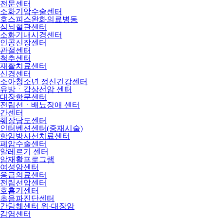
전문센터
소화기암수술센터
호스피스완화의료병동
심뇌혈관센터
소화기내시경센터
인공신장센터
관절센터
척추센터
재활치료센터
신경센터
소아청소년 정신건강센터
유방ㆍ갑상선암 센터
대장항문센터
전립선ㆍ배뇨장애 센터
간센터
췌장담도센터
인터벤션센터(중재시술)
항암방사선치료센터
폐암수술센터
알레르기 센터
암재활프로그램
여성암센터
응급의료센터
전립선암센터
호흡기센터
초음파진단센터
간담췌센터 위·대장암
감염센터