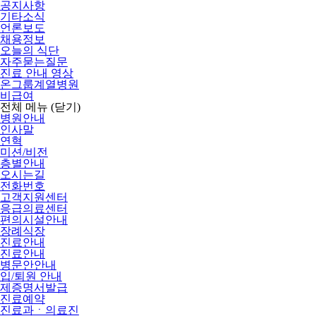
공지사항
기타소식
언론보도
채용정보
오늘의 식단
자주묻는질문
진료 안내 영상
온그룹계열병원
비급여
전체 메뉴
(닫기)
병원안내
인사말
연혁
미션/비전
층별안내
오시는길
전화번호
고객지원센터
응급의료센터
편의시설안내
장례식장
진료안내
진료안내
병문안안내
입/퇴원 안내
제증명서발급
진료예약
진료과ㆍ의료진