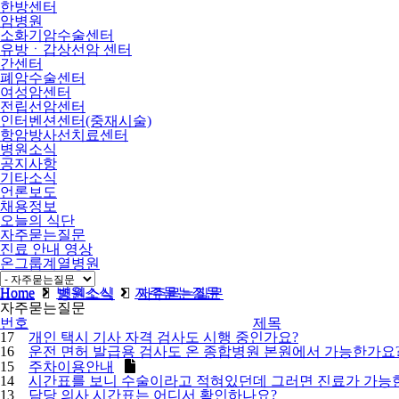
한방센터
암병원
소화기암수술센터
유방ㆍ갑상선암 센터
간센터
폐암수술센터
여성암센터
전립선암센터
인터벤션센터(중재시술)
항암방사선치료센터
병원소식
공지사항
기타소식
언론보도
채용정보
오늘의 식단
자주묻는질문
진료 안내 영상
온그룹계열병원
비급여
Home
병원소식
자주묻는질문
Home
병원소식
자주묻는질문
자주묻는질문
번호
제목
17
개인 택시 기사 자격 검사도 시행 중인가요?
16
운전 면허 발급용 검사도 온 종합병원 본원에서 가능한가요
15
주차이용안내
14
시간표를 보니 수술이라고 적혀있던데 그러면 진료가 가능
13
담당 의사 시간표는 어디서 확인하나요?