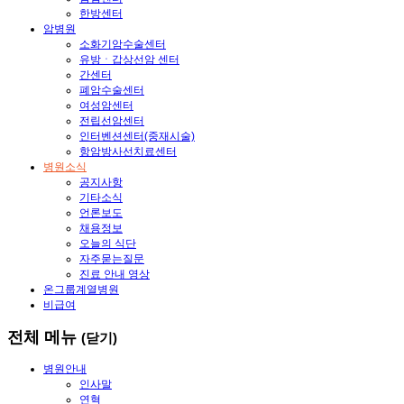
한방센터
암병원
소화기암수술센터
유방ㆍ갑상선암 센터
간센터
폐암수술센터
여성암센터
전립선암센터
인터벤션센터(중재시술)
항암방사선치료센터
병원소식
공지사항
기타소식
언론보도
채용정보
오늘의 식단
자주묻는질문
진료 안내 영상
온그룹계열병원
비급여
전체 메뉴
(닫기)
병원안내
인사말
연혁