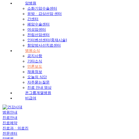
암병원
소화기암수술센터
유방ㆍ갑상선암 센터
간센터
폐암수술센터
여성암센터
전립선암센터
인터벤션센터(중재시술)
항암방사선치료센터
병원소식
공지사항
기타소식
언론보도
채용정보
오늘의 식단
자주묻는질문
진료 안내 영상
온그룹계열병원
비급여
병원안내
진료안내
진료예약
진료과ㆍ의료진
전문센터
암병원