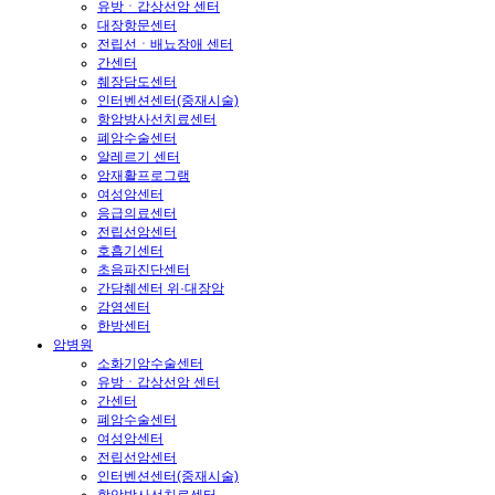
유방ㆍ갑상선암 센터
대장항문센터
전립선ㆍ배뇨장애 센터
간센터
췌장담도센터
인터벤션센터(중재시술)
항암방사선치료센터
폐암수술센터
알레르기 센터
암재활프로그램
여성암센터
응급의료센터
전립선암센터
호흡기센터
초음파진단센터
간담췌센터 위·대장암
감염센터
한방센터
암병원
소화기암수술센터
유방ㆍ갑상선암 센터
간센터
폐암수술센터
여성암센터
전립선암센터
인터벤션센터(중재시술)
항암방사선치료센터