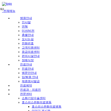
메
뉴
NU
전체메뉴
건
너
병원안내
뛰
인사말
기
연혁
미션/비전
층별안내
오시는길
전화번호
고객지원센터
응급의료센터
편의시설안내
장례식장
진료안내
진료안내
병문안안내
입/퇴원 안내
제증명서발급
진료예약
진료과ㆍ의료진
전문센터
소화기암수술센터
호스피스완화의료병동
호스피스완화의료병동
이야기 게시판