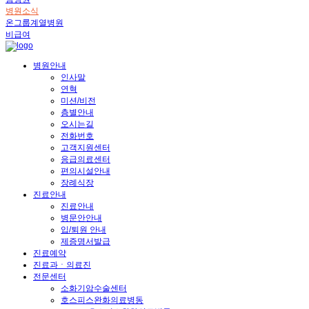
병원소식
온그룹계열병원
비급여
병원안내
인사말
연혁
미션/비전
층별안내
오시는길
전화번호
고객지원센터
응급의료센터
편의시설안내
장례식장
진료안내
진료안내
병문안안내
입/퇴원 안내
제증명서발급
진료예약
진료과ㆍ의료진
전문센터
소화기암수술센터
호스피스완화의료병동