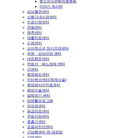
호스피스완화의료병동
이야기 게시판
심뇌혈관센터
소화기내시경센터
인공신장센터
관절센터
척추센터
재활치료센터
신경센터
소아청소년 정신건강센터
유방ㆍ갑상선암 센터
대장항문센터
전립선ㆍ배뇨장애 센터
간센터
췌장담도센터
인터벤션센터(중재시술)
항암방사선치료센터
폐암수술센터
알레르기 센터
암재활프로그램
여성암센터
응급의료센터
전립선암센터
호흡기센터
초음파진단센터
간담췌센터 위·대장암
감염센터