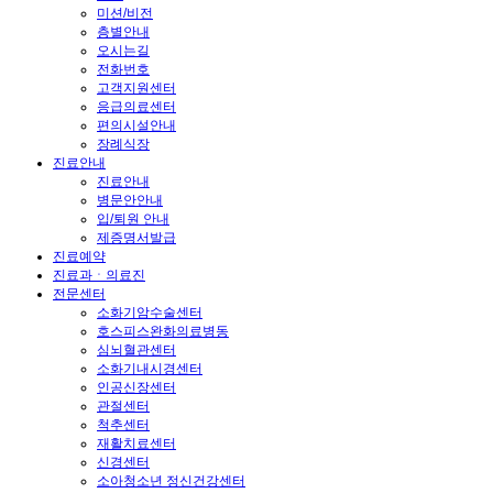
미션/비전
층별안내
오시는길
전화번호
고객지원센터
응급의료센터
편의시설안내
장례식장
진료안내
진료안내
병문안안내
입/퇴원 안내
제증명서발급
진료예약
진료과ㆍ의료진
전문센터
소화기암수술센터
호스피스완화의료병동
심뇌혈관센터
소화기내시경센터
인공신장센터
관절센터
척추센터
재활치료센터
신경센터
소아청소년 정신건강센터