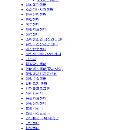
심뇌혈관센터
소화기내시경센터
인공신장센터
관절센터
척추센터
재활치료센터
신경센터
소아청소년 정신건강센터
유방ㆍ갑상선암 센터
대장항문센터
전립선ㆍ배뇨장애 센터
간센터
췌장담도센터
인터벤션센터(중재시술)
항암방사선치료센터
폐암수술센터
알레르기 센터
암재활프로그램
여성암센터
응급의료센터
전립선암센터
호흡기센터
초음파진단센터
간담췌센터 위·대장암
감염센터
한방센터