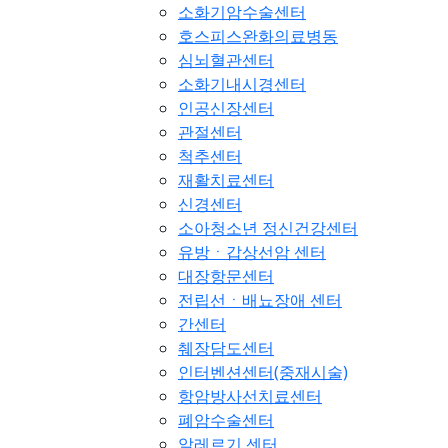
소화기암수술센터
호스피스완화의료병동
심뇌혈관센터
소화기내시경센터
인공신장센터
관절센터
척추센터
재활치료센터
신경센터
소아청소년 정신건강센터
유방ㆍ갑상선암 센터
대장항문센터
전립선ㆍ배뇨장애 센터
간센터
췌장담도센터
인터벤션센터(중재시술)
항암방사선치료센터
폐암수술센터
알레르기 센터