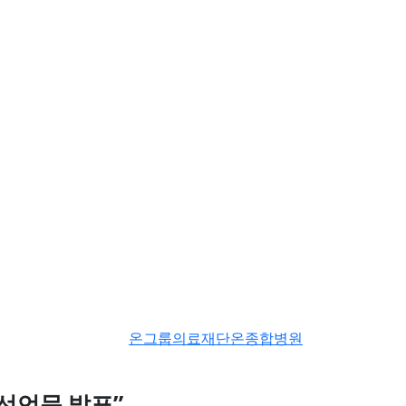
온그룹의료재단온종합병원
”
선언문 발표