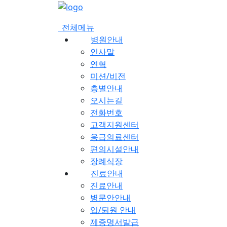
메
뉴
전체메뉴
건
병원안내
너
인사말
뛰
연혁
기
미션/비전
층별안내
오시는길
전화번호
고객지원센터
응급의료센터
편의시설안내
장례식장
진료안내
진료안내
병문안안내
입/퇴원 안내
제증명서발급