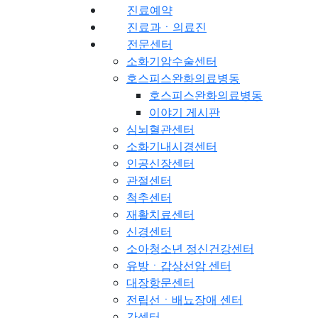
진료예약
진료과ㆍ의료진
전문센터
소화기암수술센터
호스피스완화의료병동
호스피스완화의료병동
이야기 게시판
심뇌혈관센터
소화기내시경센터
인공신장센터
관절센터
척추센터
재활치료센터
신경센터
소아청소년 정신건강센터
유방ㆍ갑상선암 센터
대장항문센터
전립선ㆍ배뇨장애 센터
간센터