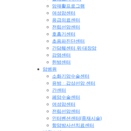
암재활프로그램
여성암센터
응급의료센터
전립선암센터
호흡기센터
초음파진단센터
간담췌센터 위·대장암
감염센터
한방센터
암병원
소화기암수술센터
유방ㆍ갑상선암 센터
간센터
폐암수술센터
여성암센터
전립선암센터
인터벤션센터(중재시술)
항암방사선치료센터