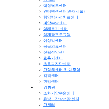
췌장담도센터
인터벤션센터(중재시술)
항암방사선치료센터
폐암수술센터
알레르기 센터
암재활프로그램
여성암센터
응급의료센터
전립선암센터
호흡기센터
초음파진단센터
간담췌센터 위·대장암
감염센터
한방센터
암병원
소화기암수술센터
유방ㆍ갑상선암 센터
간센터