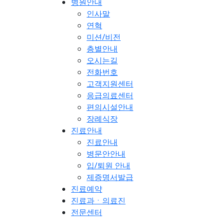
병원안내
인사말
연혁
미션/비전
층별안내
오시는길
전화번호
고객지원센터
응급의료센터
편의시설안내
장례식장
진료안내
진료안내
병문안안내
입/퇴원 안내
제증명서발급
진료예약
진료과ㆍ의료진
전문센터