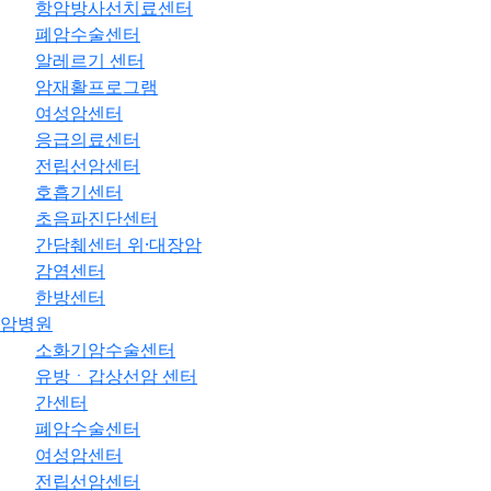
항암방사선치료센터
폐암수술센터
알레르기 센터
암재활프로그램
여성암센터
응급의료센터
전립선암센터
호흡기센터
초음파진단센터
간담췌센터 위·대장암
감염센터
한방센터
암병원
소화기암수술센터
유방ㆍ갑상선암 센터
간센터
폐암수술센터
여성암센터
전립선암센터