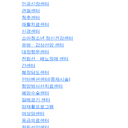
인공신장센터
관절센터
척추센터
재활치료센터
신경센터
소아청소년 정신건강센터
유방ㆍ갑상선암 센터
대장항문센터
전립선ㆍ배뇨장애 센터
간센터
췌장담도센터
인터벤션센터(중재시술)
항암방사선치료센터
폐암수술센터
알레르기 센터
암재활프로그램
여성암센터
응급의료센터
전립선암센터