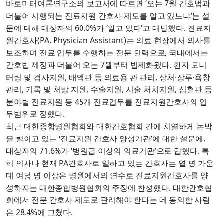
‘
7
바로미터여론연구소의 보고서에 따르면
오는
월 간호법과
’
더불어 시행되는 진료지원 간호사 제도를 알고 있느냐
는 설
60.0%
‘
’
.
문에 대해 대상자의
가
알고 있다
고 대답했다
진료지
(PA, Physician Assistant)
원간호사
는 의료 현장에서 의사를
,
보조하며 진료 업무를 수행하는 전문 인력으로
국내에서는
7
.
간호법 제정과 더불어 오는
월부터 법제화됐다
환자 모니
,
,
·
·
터링 및 검사지원
배액관 등 의료용 관 관리
상처
장루
욕창
,
,
,
,
관리
기록 및 처방 지원
수술지원
시술 처치지원
심혈관 등
45
분야별 진료지원 등
개 진료업무를 진료지원간호사의 업
.
무범위로 정했다
최근 대한종합병원협회와 대한간호협회 간에 치열하게 논박
‘
’
,
을 벌이고 있는
진료지원 간호사 양성기관
에 대한 설문에
71.6%
‘
’
.
대상자의
가
병원급 이상의 의료기관
으로 답했다
특
PA
히 의사나 현재
간호사로 일하고 있는 간호사는 열 명 가운
데 여덟 명 이상은 병원에서의 연수로 진료지원간호사를 양
.
성하자는 대한종합병원협회의 주장에 찬성했다
대한간호협
회에서 전문 간호사 제도로 관리해야 한다는 데 동의한 사람
28.4%
.
은
에 그쳤다