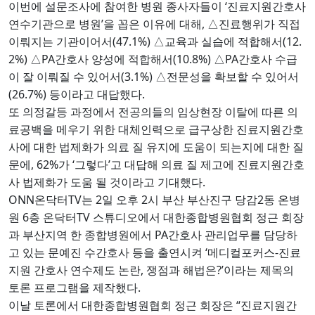
‘
이번에 설문조사에 참여한 병원 종사자들이
진료지원간호사
’
,
연수기관으로 병원
을 꼽은 이유에 대해
△
진료행위가 직접
(47.1%)
(12.
이뤄지는 기관이어서
△
교육과 실습에 적합해서
2%)
PA
(10.8%)
PA
△
간호사 양성에 적합해서
△
간호사 수급
(3.1%)
이 잘 이뤄질 수 있어서
△
전문성을 확보할 수 있어서
(26.7%)
.
등이라고 대답했다
또 의정갈등 과정에서 전공의들의 임상현장 이탈에 따른 의
료공백을 메우기 위한 대체인력으로 급구상한 진료지원간호
사에 대한 법제화가 의료 질 유지에 도움이 되는지에 대한 질
, 62%
‘
’
문에
가
그렇다
고 대답해 의료 질 제고에 진료지원간호
.
사 법제화가 도움 될 것이라고 기대했다
ONN
TV
2
2
2
온닥터
는
일 오후
시 부산 부산진구 당감
동 온병
6
TV
원
층 온닥터
스튜디오에서 대한종합병원협회 정근 회장
PA
과 부산지역 한 종합병원에서
간호사 관리업무를 담당하
‘
-
고 있는 문예진 수간호사 등을 출연시켜
메디컬포커스
진료
,
?’
지원 간호사 연수제도 논란
쟁점과 해법은
이라는 제목의
.
토론 프로그램을 제작했다
“
이날 토론에서 대한종합병원협회 정근 회장은
진료지원간