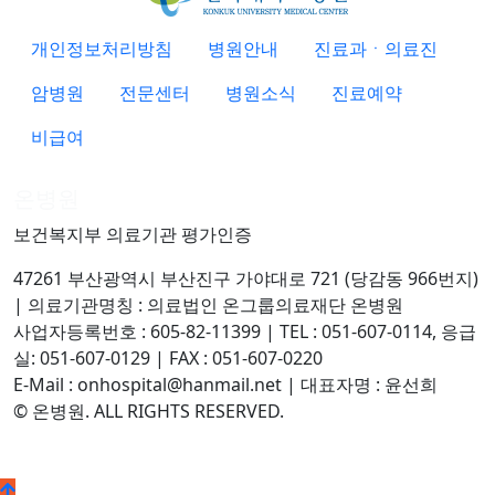
개인정보처리방침
병원안내
진료과ㆍ의료진
암병원
전문센터
병원소식
진료예약
비급여
온병원
보건복지부 의료기관 평가인증
47261 부산광역시 부산진구 가야대로 721 (당감동 966번지)
| 의료기관명칭 : 의료법인 온그룹의료재단 온병원
사업자등록번호 : 605-82-11399 | TEL : 051-607-0114, 응급
실: 051-607-0129 | FAX : 051-607-0220
E-Mail : onhospital@hanmail.net | 대표자명 : 윤선희
© 온병원. ALL RIGHTS RESERVED.
©