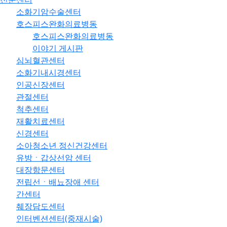
소화기암수술센터
호스피스완화의료병동
호스피스완화의료병동
이야기 게시판
심뇌혈관센터
소화기내시경센터
인공신장센터
관절센터
척추센터
재활치료센터
신경센터
소아청소년 정신건강센터
유방ㆍ갑상선암 센터
대장항문센터
전립선ㆍ배뇨장애 센터
간센터
췌장담도센터
인터벤션센터(중재시술)