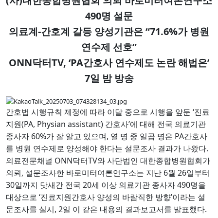
(
)
사
대한종합병원협회 의뢰 바로미터여론연구소
490
명 설문
-
“71.6%
의료계
간호계 갈등 양성기관은
가 병원
”
연수제 선호
ONN
TV, ‘PA
’
닥터
간호사 연수제도 논란 해법은
7
일 밤 방송
‘
간호법 시행규칙 제정에 따라 이달 중으로 시행을 앞둔
진료
(PA, Physian assistant)
’
지원
간호사
에 대해 전국 의료기관
60%
,
PA
종사자
가 잘 알고 있으며
열 명 중 일곱 명은
간호사
.
를 병원 연수제로 양성해야 한다는 설문조사 결과가 나왔다
ONN
TV
의료전문채널
닥터
와 사단법인 대한종합병원협회가
,
6
26
의뢰
설문조사한 바로미터여론연구소는 지난
월
일부터
30
20
490
일까지 닷새간 전국
세 이상 의료기관 종사자
명을
‘
’
대상으로
진료지원간호사 양성의 바람직한 방향
이라는 설
, 2
.
문조사를 실시
일 이 같은 내용의 결과보고서를 발표했다