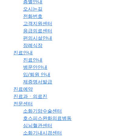
층별안내
오시는길
전화번호
고객지원센터
응급의료센터
편의시설안내
장례식장
진료안내
진료안내
병문안안내
입/퇴원 안내
제증명서발급
진료예약
진료과ㆍ의료진
전문센터
소화기암수술센터
호스피스완화의료병동
심뇌혈관센터
소화기내시경센터