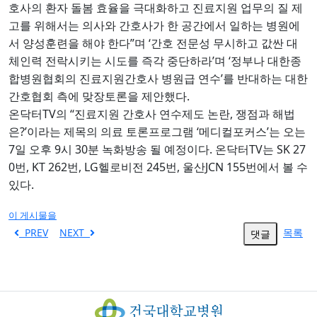
호사의 환자 돌봄 효율을 극대화하고 진료지원 업무의 질 제
고를 위해서는 의사와 간호사가 한 공간에서 일하는 병원에
”
‘
서 양성훈련을 해야 한다
며
간호 전문성 무시하고 값싼 대
’
‘
체인력 전락시키는 시도를 즉각 중단하라
며
정부나 대한종
’
합병원협회의 진료지원간호사 병원급 연수
를 반대하는 대한
.
간호협회 측에 맞장토론을 제안했다
TV
‘‘
,
온닥터
의
진료지원 간호사 연수제도 논란
쟁점과 해법
?’
‘
’
은
이라는 제목의 의료 토론프로그램
메디컬포커스
는 오는
7
9
30
.
TV
SK 27
일 오후
시
분 녹화방송 될 예정이다
온닥터
는
0
, KT 262
, LG
245
,
JCN 155
번
번
헬로비전
번
울산
번에서 볼 수
.
있다
이 게시물을
PREV
NEXT
목록
댓글