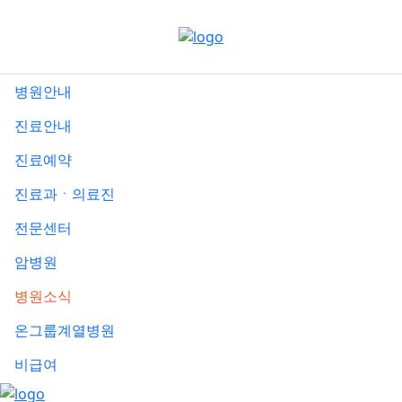
메
뉴
건
너
병원안내
뛰
기
진료안내
진료예약
진료과ㆍ의료진
전문센터
암병원
병원소식
온그룹계열병원
비급여