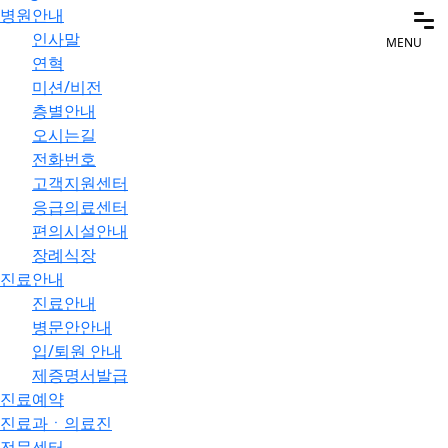
병원안내
인사말
MENU
연혁
미션/비전
층별안내
오시는길
전화번호
고객지원센터
응급의료센터
편의시설안내
장례식장
진료안내
진료안내
병문안안내
입/퇴원 안내
제증명서발급
진료예약
진료과ㆍ의료진
전문센터