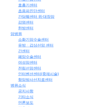
호흡기센터
초음파진단센터
간담췌센터 위·대장암
감염센터
한방센터
암병원
소화기암수술센터
유방ㆍ갑상선암 센터
간센터
폐암수술센터
여성암센터
전립선암센터
인터벤션센터(중재시술)
항암방사선치료센터
병원소식
공지사항
기타소식
언론보도